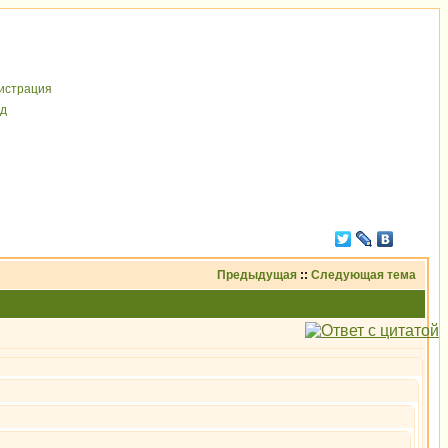
иcтрaция
д
Предыдущая
::
Следующая тема