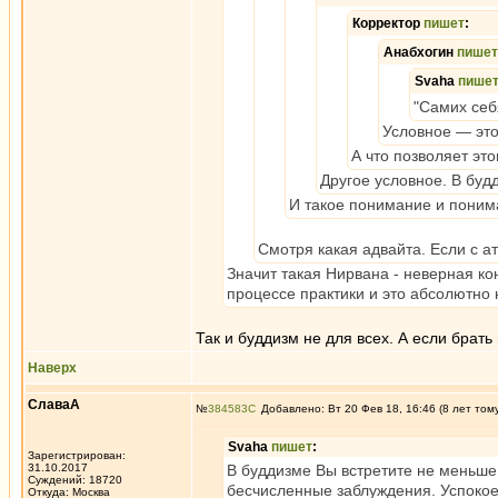
Корректор
пишет
:
Анабхогин
пишет
Svaha
пише
"Самих себя
Условное — это 
А что позволяет эт
Другое условное. В буд
И такое понимание и поним
Смотря какая адвайта. Если с а
Значит такая Нирвана - неверная ко
процессе практики и это абсолютно
Так и буддизм не для всех. А если брат
Наверх
СлаваА
№
384583
Добавлено: Вт 20 Фев 18, 16:46 (8 лет том
Svaha
пишет
:
Зарегистрирован:
31.10.2017
В буддизме Вы встретите не меньше
Суждений: 18720
бесчисленные заблуждения. Успокое
Откуда: Москва