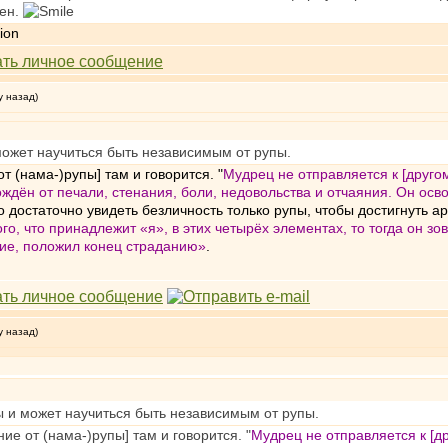
жен.
у назад)
может научиться быть независимым от рупы.
т (нама-)рупы] там и говорится. "
Мудрец не отправляется к [другом
ждён от печали, стенания, боли, недовольства и отчаяния. Он осв
то достаточно увидеть безличность только рупы, чтобы достигнуть а
ого, что принадлежит «я», в этих четырёх элементах, то тогда он з
ие, положил конец страданию»
.
у назад)
ы и может научиться быть независимым от рупы.
ие от (нама-)рупы] там и говорится. "
Мудрец не отправляется к [др