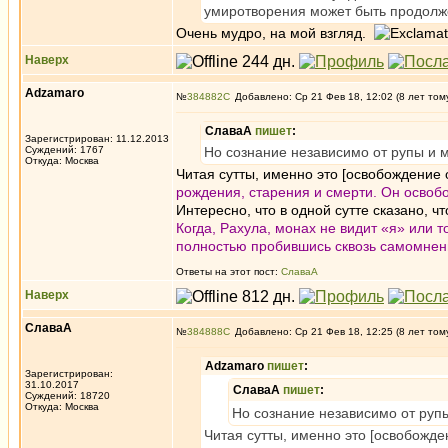
умиротворения может быть продол
Очень мудро, на мой взгляд.
Наверх
Adzamaro
№
384882
Добавлено: Ср 21 Фев 18, 12:02 (8 лет том
СлаваА
пишет
:
Зарегистрирован: 11.12.2013
Суждений: 1767
Но сознание независимо от рупы и 
Откуда: Москва
Читая сутты, именно это [освобождение о
рождения, старения и смерти. Он освобо
Интересно, что в одной сутте сказано, ч
Когда, Рахула, монах не видит «я» или т
полностью пробившись сквозь самомнен
Ответы на этот пост:
СлаваА
Наверх
СлаваА
№
384888
Добавлено: Ср 21 Фев 18, 12:25 (8 лет том
Adzamaro
пишет
:
Зарегистрирован:
31.10.2017
СлаваА
пишет
:
Суждений: 18720
Откуда: Москва
Но сознание независимо от руп
Читая сутты, именно это [освобожден