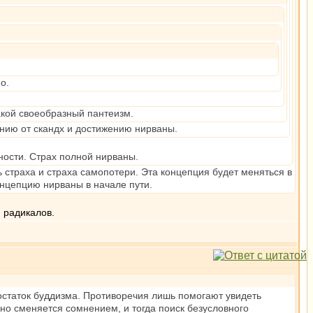
о.
акой своеобразный пантеизм.
ению от скандх и достижению нирваны.
сности. Страх полной нирваны.
 страха и страха самопотери. Эта концепция будет меняться в
онцепцию нирваны в начале пути.
и радикалов.
остаток буддизма. Противоречия лишь помогают увидеть
но сменяется сомнением, и тогда поиск безусловного