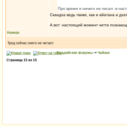
Про время я ничего не писал -в наст
Скандха ведь также, как и айатана и дха
А вот: настоящий момент читта познающи
Наверх
Тред сейчас никто не читает.
Буддийские форумы
->
Чайная
Страница
15
из
15