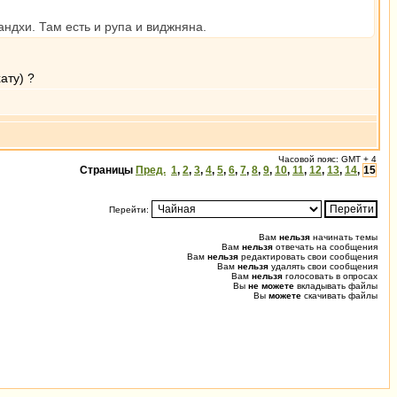
андхи. Там есть и рупа и виджняна.
ату) ?
Часовой пояс: GMT + 4
Страницы
Пред.
1
,
2
,
3
,
4
,
5
,
6
,
7
,
8
,
9
,
10
,
11
,
12
,
13
,
14
,
15
Перейти:
Вам
нельзя
начинать темы
Вам
нельзя
отвечать на сообщения
Вам
нельзя
редактировать свои сообщения
Вам
нельзя
удалять свои сообщения
Вам
нельзя
голосовать в опросах
Вы
не можете
вкладывать файлы
Вы
можете
скачивать файлы
0.049 (0.462) u0.013 s0.000, 18 0.037 [247/0]