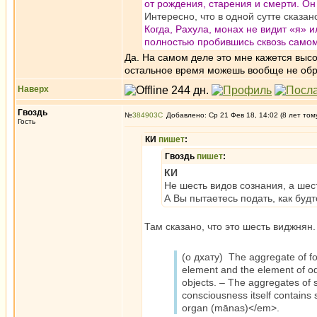
от рождения, старения и смерти. Он
Интересно, что в одной сутте сказан
Когда, Рахула, монах не видит «я» и
полностью пробившись сквозь само
Да. На самом деле это мне кажется высо
остальное время можешь вообще не обр
Наверх
Гвоздь
№
384903
Добавлено: Ср 21 Фев 18, 14:02 (8 лет том
Гость
КИ
пишет
:
Гвоздь
пишет
:
КИ
Не шесть видов сознания, а шес
А Вы пытаетесь подать, как буд
Там сказано, что это шесть виджнян.
(о дхату) The aggregate of fo
element and the element of od
objects. – The aggregates of 
consciousness itself contains
organ (mānas)</em>.