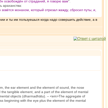
 Он освобождён от страданий, я говорю вам
".
ть араханства:
он зовётся монахом, который отрезал жажду, сбросил путы, и,
нии и ты им пользуешься когда надо совершить действие, а в
orm, the ear element and the element of sound, the nose
the tangible element, and a part of the element of mental
of mental objects (dharmadhātu). – <em>The aggregate of
ss beginning with the eye plus the element of the mental