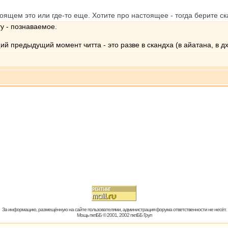
оящем это или где-то еще. Хотите про настоящее - тогда берите ск
ту - познаваемое.
й предыдущий момент читта - это разве в скандха (в айатана, в дх
За информацию, размещённую на сайте пользователями, администрация форума ответственности не несёт.
Мощь пхпББ © 2001, 2002 пхпББ Груп