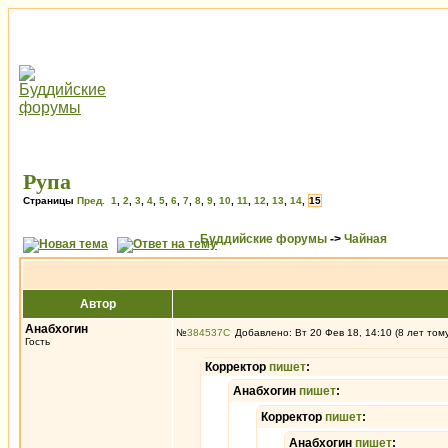
Рупа
Страницы
Пред.
1
,
2
,
3
,
4
,
5
,
6
,
7
,
8
,
9
,
10
,
11
,
12
,
13
,
14
,
15
Буддийские форумы
->
Чайная
Автор
Анабхогин
№
384537
Добавлено: Вт 20 Фев 18, 14:10 (8 лет том
Гость
Корректор
пишет
:
Анабхогин
пишет
:
Корректор
пишет
:
Анабхогин
пишет
: