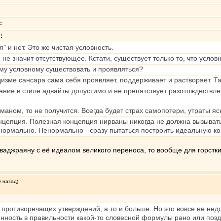
:
т
:
" и нет. Это же чистая условность.
не значит отсутствующее. Кстати, существует только то, что условн
ому условному существовать и проявляться?
дизме сансара сама себя проявляет, поддерживает и растворяет. Т
ание в стиле адвайты допустимо и не препятствует разотождествл
тманом, то не получится. Всегда будет страх самопотери, утраты я
нцепция. Полезная концепция нирваны никогда не должна вызывать
 нормально. Ненормально - сразу пытаться построить идеальную к
ь ваджраяну с её идеалом великого переноса, то вообще для горстк
у назад)
 противоречащих утверждений, а то и больше. Но это вовсе не нед
нность в правильности какой-то словесной формулы рано или позд