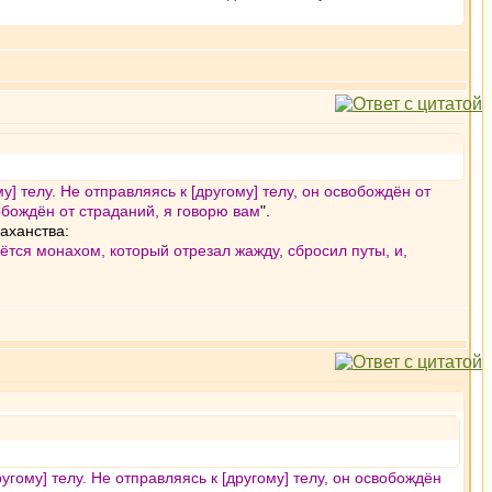
у] телу. Не отправляясь к [другому] телу, он освобождён от
обождён от страданий, я говорю вам
".
раханства:
овётся монахом, который отрезал жажду, сбросил путы, и,
угому] телу. Не отправляясь к [другому] телу, он освобождён