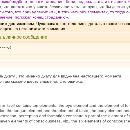
 освобождён от печали, стенания, боли, недовольства и отчаяния.
о, что достаточно увидеть безличность только рупы, чтобы достигну
ли того, что принадлежит «я», в этих четырёх элементах, то тогда 
мнение, положил конец страданию»
.
ким достижением. Чувствовать что тело лишь деталь в твоем созна
ащать на него никакого внимания.
у назад)
ть дхату , это именно дхату для виджняна настоящего момента.
то там сказано шесть виджгяна. Это ошибка.
rm itself contains ten elements: the eye element and the element of f
or, the tongue element and the element of taste, the body element and 
sensation, perception and formation constitute a part of the element 
 seven elements of consciousness, viz., the six elements of consciousne