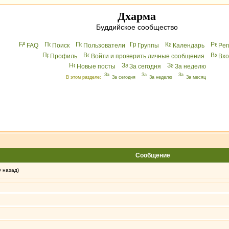
Дхарма
Буддийское сообщество
FAQ
Поиск
Пользователи
Группы
Календарь
Peг
Профиль
Войти и проверить личные сообщения
Вхo
Новые посты
За сегодня
За неделю
В этом разделе:
За сегодня
За неделю
За месяц
Сообщение
у назад)