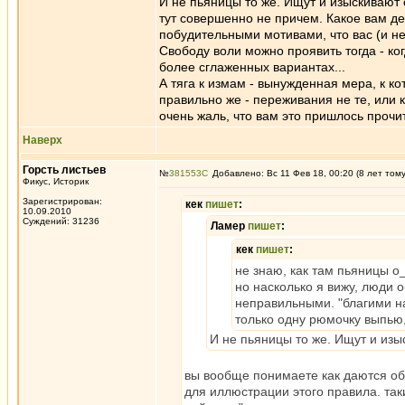
И не пьяницы то же. Ищут и изыскивают
тут совершенно не причем. Какое вам де
побудительными мотивами, что вас (и не 
Свободу воли можно проявить тогда - ког
более сглаженных вариантах...
А тяга к измам - вынужденная мера, к к
правильно же - переживания не те, или к
очень жаль, что вам это пришлось прочит
Наверх
Горсть листьев
№
381553
Добавлено: Вс 11 Фев 18, 00:20 (8 лет том
Фикус, Историк
Зарегистрирован:
кек
пишет
:
10.09.2010
Суждений: 31236
Ламер
пишет
:
кек
пишет
:
не знаю, как там пьяницы о
но насколько я вижу, люди 
неправильными. "благими на
только одну рюмочку выпью,
И не пьяницы то же. Ищут и из
вы вообще понимаете как даются об
для иллюстрации этого правила. так