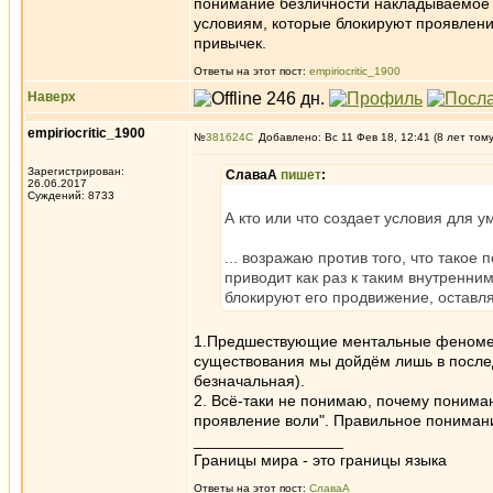
понимание безличности накладываемое п
условиям, которые блокируют проявлени
привычек.
Ответы на этот пост:
empiriocritic_1900
Наверх
empiriocritic_1900
№
381624
Добавлено: Вс 11 Фев 18, 12:41 (8 лет том
Зарегистрирован:
СлаваА
пишет
:
26.06.2017
Суждений: 8733
А кто или что создает условия для 
... возражаю против того, что тако
приводит как раз к таким внутренни
блокируют его продвижение, оставля
1.Предшествующие ментальные феномены
существования мы дойдём лишь в послед
безначальная).
2. Всё-таки не понимаю, почему понима
проявление воли". Правильное понимани
_________________
Границы мира - это границы языка
Ответы на этот пост:
СлаваА