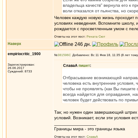
владельца качеств" вернула его к п
воли отказался от пьянства, но скор
Человек каждую новую жизнь проходит п
условиях неведения. Вспомните школу, и
рождается с просветленным умом с пеле
Ответы на этот пост:
Рената Скот
Наверх
empiriocritic_1900
№
381596
Добавлено: Вс 11 Фев 18, 11:35 (8 лет тому
Зарегистрирован:
СлаваА
пишет
:
26.06.2017
Суждений: 8733
Отбрасывание возникающей направле
человека есть внутренние условия, 
чтобы не проявлять (как Вы пишите 
всегда найдется для оправдания, на
человек будет действовать по привы
Так; но нужен один завершающий штри
условий. Возникает, если эти условия ест
_________________
Границы мира - это границы языка
Ответы на этот пост:
СлаваА