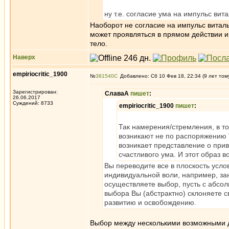
ну т.е. согласие ума на импульс витал
Наоборот не согласие на импульс виталь
может проявляться в прямом действии и
тело.
Наверх
empiriocritic_1900
№
381540
Добавлено: Сб 10 Фев 18, 22:34 (9 лет том
Зарегистрирован:
СлаваА
пишет
:
26.06.2017
Суждений: 8733
empiriocritic_1900
пишет
:
Так намерения/стремления, в то
возникают не по распоряжению 
возникает представление о прив
счастливого ума. И этот образ в
Вы переводите все в плоскость услов
индивидуальной воли, например, зан
осуществляете выбор, пусть с абсол
выбора Вы (абстрактно) склоняете с
развитию и освобождению.
Выбор между несколькими возможными д