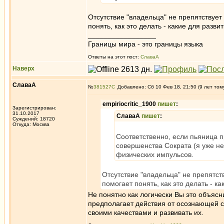
Отсутствие "владельца" не препятствует
понять, как это делать - какие для разви
_________________
Границы мира - это границы языка
Ответы на этот пост:
СлаваА
Наверх
СлаваА
№
381527
Добавлено: Сб 10 Фев 18, 21:50 (9 лет том
empiriocritic_1900
пишет
:
Зарегистрирован:
31.10.2017
СлаваА
пишет
:
Суждений: 18720
Откуда: Москва
Соответственно, если пьяница п
совершенства Сократа (я уже не
физических импульсов.
Отсутствие "владельца" не препятст
помогает понять, как это делать - к
Не понятно как логически Вы это объяс
предполагает действия от осознающей с
своими качествами и развивать их.