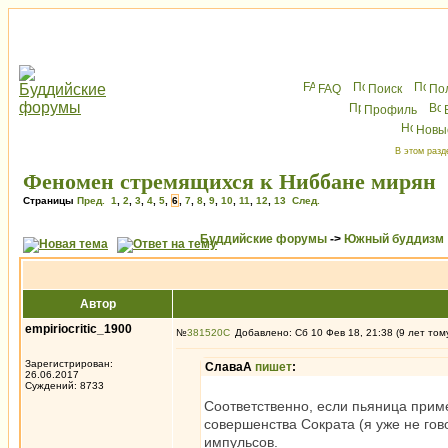
FAQ
Поиск
По
Профиль
Новы
В этом разд
Феномен стремящихся к Ниббане мирян
Страницы
Пред.
1
,
2
,
3
,
4
,
5
,
6
,
7
,
8
,
9
,
10
,
11
,
12
,
13
След.
Буддийские форумы
->
Южный буддизм
Автор
empiriocritic_1900
№
381520
Добавлено: Сб 10 Фев 18, 21:38 (9 лет том
Зарегистрирован:
СлаваА
пишет
:
26.06.2017
Суждений: 8733
Соответственно, если пьяница приме
совершенства Сократа (я уже не го
импульсов.