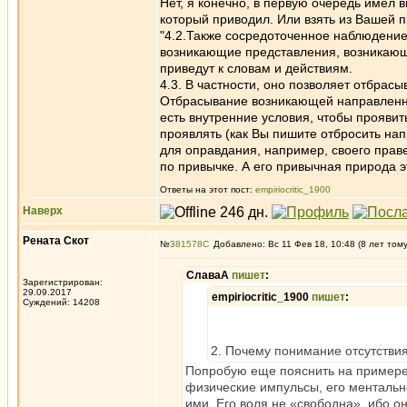
Нет, я конечно, в первую очередь имел 
который приводил. Или взять из Вашей 
"4.2.Также сосредоточенное наблюдени
возникающие представления, возникающи
приведут к словам и действиям.
4.3. В частности, оно позволяет отбрасы
Отбрасывание возникающей направленнос
есть внутренние условия, чтобы проявит
проявлять (как Вы пишите отбросить нап
для оправдания, например, своего праве
по привычке. А его привычная природа 
Ответы на этот пост:
empiriocritic_1900
Наверх
Рената Скот
№
381578
Добавлено: Вс 11 Фев 18, 10:48 (8 лет том
СлаваА
пишет
:
Зарегистрирован:
29.09.2017
empiriocritic_1900
пишет
:
Суждений: 14208
2. Почему понимание отсутстви
Попробую еще пояснить на примере
физические импульсы, его ментальн
ими. Его воля не «свободна», ибо о