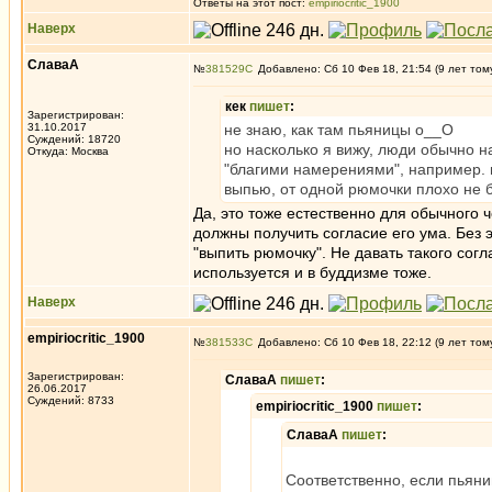
Ответы на этот пост:
empiriocritic_1900
Наверх
СлаваА
№
381529
Добавлено: Сб 10 Фев 18, 21:54 (9 лет том
кек
пишет
:
Зарегистрирован:
31.10.2017
не знаю, как там пьяницы о__О
Суждений: 18720
но насколько я вижу, люди обычно 
Откуда: Москва
"благими намерениями", например. в
выпью, от одной рюмочки плохо не 
Да, это тоже естественно для обычного 
должны получить согласие его ума. Без э
"выпить рюмочку". Не давать такого согл
используется и в буддизме тоже.
Наверх
empiriocritic_1900
№
381533
Добавлено: Сб 10 Фев 18, 22:12 (9 лет том
Зарегистрирован:
СлаваА
пишет
:
26.06.2017
Суждений: 8733
empiriocritic_1900
пишет
:
СлаваА
пишет
:
Соответственно, если пьяни