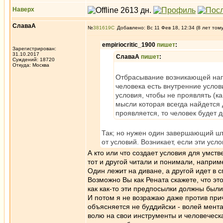
Наверх
СлаваА
№
381619
Добавлено: Вс 11 Фев 18, 12:34 (8 лет том
empiriocritic_1900
пишет
:
Зарегистрирован:
31.10.2017
СлаваА
пишет
:
Суждений: 18720
Откуда: Москва
Отбрасывание возникающей напр
человека есть внутренние услов
условия, чтобы не проявлять (к
мысли которая всегда найдется 
проявляется, то человек будет 
Так; но нужен один завершающий ш
от условий. Возникает, если эти усло
А кто или что создает условия для умств
тот и другой читали и понимали, наприме
Один лежит на диване, а другой идет в сп
Возможно Вы как Рената скажете, что это
как как-то эти предпосылки должны были 
И потом я не возражаю даже против при
объясняется не буддийски - волей мент
волю на свои инструменты и человеческая