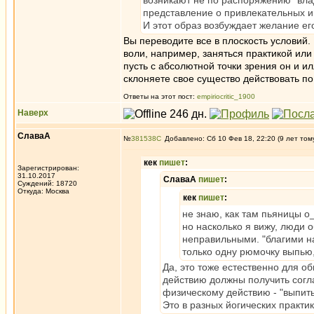
возникают не по распоряжению "вла
представление о привлекательных и 
И этот образ возбуждает желание ег
Вы переводите все в плоскость условий.
воли, например, заняться практикой или
пусть с абсолютной точки зрения он и и
склоняете свое существо действовать по
Ответы на этот пост:
empiriocritic_1900
Наверх
СлаваА
№
381538
Добавлено: Сб 10 Фев 18, 22:20 (9 лет том
кек
пишет
:
Зарегистрирован:
31.10.2017
СлаваА
пишет
:
Суждений: 18720
Откуда: Москва
кек
пишет
:
не знаю, как там пьяницы о
но насколько я вижу, люди 
неправильными. "благими на
только одну рюмочку выпью,
Да, это тоже естественно для о
действию должны получить соглас
физическому действию - "выпить 
Это в разных йогических практик