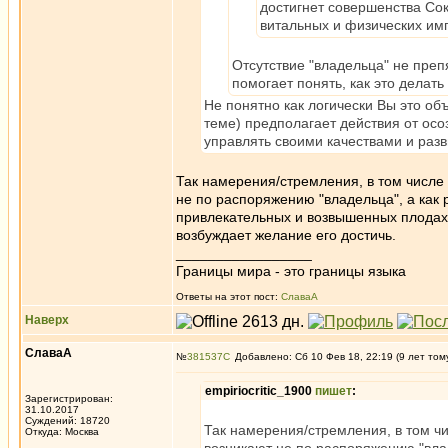
достигнет совершенства Сок
витальных и физических им
Отсутствие "владельца" не преп
помогает понять, как это делать
Не понятно как логически Вы это о
теме) предполагает действия от ос
управлять своими качествами и разв
Так намерения/стремления, в том числе
не по распоряжению "владельца", а как
привлекательных и возвышенных плодах т
возбуждает желание его достичь.
_________________
Границы мира - это границы языка
Ответы на этот пост:
СлаваА
Наверх
СлаваА
№
381537
Добавлено: Сб 10 Фев 18, 22:19 (9 лет том
empiriocritic_1900
пишет
:
Зарегистрирован:
31.10.2017
Суждений: 18720
Так намерения/стремления, в том чи
Откуда: Москва