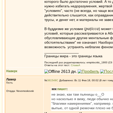
которого было достаточно условий. А то
нужно избегать недоразумения, жертвой 
"условиях", часто (не всегда, но чаще в
действительно слышится, как оправдание 
трусы, и денег нет, и материалы не завезл
paṭicca
В буддизме же условие (
) может
условий, которые рассматриваются в Аб
обусловливающие другие ментальные фе
обстоятельствами" не означает. Наобо
возможность устранять неблагие феноме
_________________
Границы мира - это границы языка
Последний раз редактировалось: empiriocritic_1900 (Сб
Ответы на этот пост:
СлаваА
Наверх
Ламер
№
381549
Добавлено: Вс 11 Фев 18, 00:02 (8 лет том
Гость
кек
пишет
:
Откуда: Novomoskovsk
не знаю, как там пьяницы о__О
но насколько я вижу, люди обычно 
"благими намерениями", например. в
выпью, от одной рюмочки плохо не 