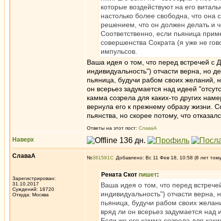
которые воздействуют на его виталь
настолько более свободна, что она 
решением, что он должен делать и ч
Соответственно, если пьяница приме
совершенства Сократа (я уже не го
импульсов.
Ваша идея о том, что перед встречей с 
индивидуальность") отчасти верна, но де
пьяница, будучи рабом своих желаний, н
он всерьез задумается над идеей "отсутс
камма созрела для каких-то других наме
вернула его к прежнему образу жизни. С
пьянства, но скорее потому, что отказал
Ответы на этот пост:
СлаваА
Наверх
СлаваА
№
381581
Добавлено: Вс 11 Фев 18, 10:58 (8 лет том
Рената Скот
пишет
:
Зарегистрирован:
31.10.2017
Ваша идея о том, что перед встрече
Суждений: 18720
индивидуальность") отчасти верна, 
Откуда: Москва
пьяница, будучи рабом своих желани
вряд ли он всерьез задумается над и
Если же его камма созрела для каки