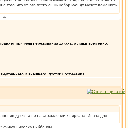
ие того, что жс это всего лишь набор кхандх может помешать
то. .
устраняет причины переживания духкха, а лишь временно.
 внутреннего и внешнего, достиг Постижения.
ащении дукхи, а не на стремлении к нирване. Иначе для
е: дуккха ниродха ниббанам.