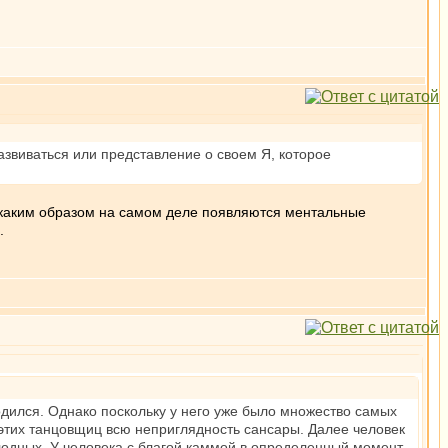
азвиваться или представление о своем Я, которое
, каким образом на самом деле появляются ментальные
.
дился. Однако поскольку у него уже было множество самых
 этих танцовщиц всю неприглядность сансары. Далее человек
олодных. У человека с благой каммой в определенный момент