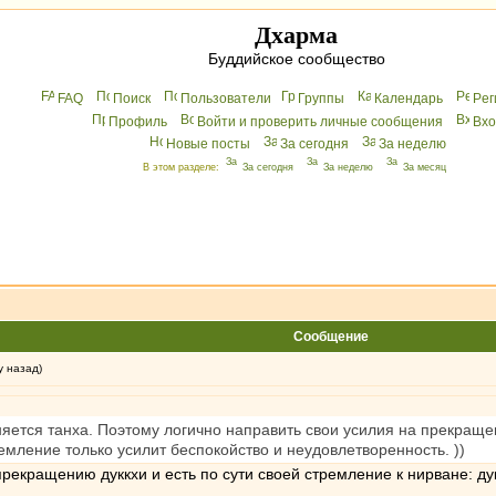
Дхарма
Буддийское сообщество
FAQ
Поиск
Пользователи
Группы
Календарь
Peг
Профиль
Войти и проверить личные сообщения
Вхo
Новые посты
За сегодня
За неделю
В этом разделе:
За сегодня
За неделю
За месяц
Сообщение
у назад)
яется танха. Поэтому логично направить свои усилия на прекращен
емление только усилит беспокойство и неудовлетворенность. ))
прекращению дуккхи и есть по сути своей стремление к нирване: д