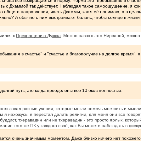
ва снова всё возвращается в норму. Норма это "пребывание в счас
вязь с Дхаммой так действует. Наблюдая такое самоощущение, я кон
го общего направления, часть Дхаммы, как я её понимаю, а в целом
вильно? А обычно с ним выстраивают баланс, чтобы солнце в жизни
мился к
Прекращению Дуккха
. Можно назвать это Нирваной, можно 
ебывания в счастье" и "счастье и благополучие на долгое время", 
..
долгий путь, это когда преодолены все 10 оков полностью.
спользовал разные учения, которые могли помочь мне жить и мысли
ом я нахожусь, я перестал делить религии, для меня они все говоря
 буддист, тхеравадин или не тхеравадин - это просто ярлык, котор
мание того же ПК у каждого своё, как Вы можете наблюдать в диск
тается очень значимым моментом. Даже близко ничего нет похожего