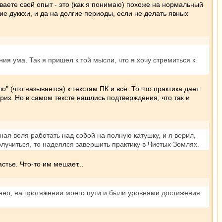
ываете свой опыт - это (как я понимаю) похоже на нормальный
ие дуккхи, и да на долгие периоды, если не делать явных
ия ума. Так я пришел к той мысли, что я хочу стремиться к
 (что называется) к текстам ПК и всё. То что практика дает
приз. Но в самом тексте нашлись подтверждения, что так и
ная воля работать над собой на полную катушку, и я верил,
олучиться, то надеялся завершить практику в Чистых Землях.
стье. Что-то им мешает...
енно, на протяжении моего пути и были уровнями достижения.