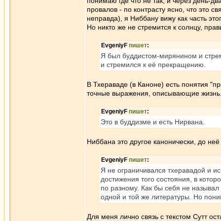
понимаю где что не так, и через день-д
провалов - по контрасту ясно, что это с
неправда), я Ниббану вижу как часть это
Но никто же не стремится к солнцу, пра
EvgeniyF
пишет
:
Я был буддистом-мирянином и стре
и стремился к её прекращению.
В Тхераваде (в Каноне) есть понятия "пр
точные выражения, описывающие жизнь.
EvgeniyF
пишет
:
Это в буддизме и есть Нирвана.
Ниббана это другое канонически, до неё 
EvgeniyF
пишет
:
Я не ограничивался тхеравадой и и
достижения того состояния, в котор
по разному. Как бы себя не называл
одной и той же литературы. Но пони
Для меня лично связь с текстом Сутт ос