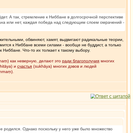
йдет. А так, стремление к Ниббане в долгосрочной перспективе
вана или нет, каждая победа над следующим слоем омрачений -
ажительными, обвиняют, хамят, выдвигают радикальные теории,
мится к Ниббане всеми силами - вообще не буддист, а только
к Ниббане. Что-то их толкает к такому выбору.
mmaṃ) как неверную, делают это
ради благополучия
многих
hitāya) и
счастья
(sukhāya) многих дэвов и людей
ammaṃ).
е родился. Однако поскольку у него уже было множество