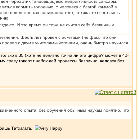
идел через этих танцовщиц всю неприглядность сансары.
авиться кормить голодных. У человека с благой каммой в
но непонятно как понимание того, что жс это всего лишь
ению.
 где-то. И это время он тоже не считал себя безличным
ветления. Шесть лет провел с аскетами (не факт, что они
о провел с двумя учителями-йогинами, очень быстро научился
только в 35 (хотя не понятно точна ли эта цифра? может в 40-
ему сразу говорят наблюдай процессы безлично, человек без
 жизненного опыта, без обучения обычным наукам понятно, что
 бишь Татхагата.