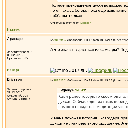
Полное прекращение дукхи возможно тол
но он, слава богам, пока ещё жив, какие
ниббаны, нельзя.
Ответы на этот пост:
Ericsson
Наверх
Аристарх
№
381895
Добавлено: Пн 12 Фев 18, 14:15 (8 лет том
А что значит вырваться из самсары? По
Зарегистрирован:
05.02.2018
Суждений: 335
Наверх
Ericsson
№
381935
Добавлено: Пн 12 Фев 18, 15:29 (8 лет том
Зарегистрирован:
EvgeniyF
пишет
:
23.12.2015
Суждений: 908
Как я ранее говорил о своем опыте
Откуда: Венгрия
дуккхи. Сейчас один из таких период
немного посидеть в медитации успо
У меня похожая история. Благодаря прак
дуккхи нет, как реального ощущения. А 