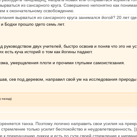
ырваться из сансарного круга. Совершенно непонятно как пониман
ем к окончательному освобождению.
лания вырваться из сансарного круга занимался йогой? 20 лет где-
и Бодхи прошло гдето семь лет.
 руководством двух учителей, быстро освоив и поняв что это не 
х есть куча историй о том как йогины падают.
тизма, умерщвления плоти и прочими глупыми самоистезания.
шав, сев под деревом, направил свой ум на исследования природы
у назад)
ореняется танха. Поэтому логично направить свои усилия на прекр
 стремление только усилит беспокойство и неудовлетворенность. ))
е к прекращению дуккхи и есть по сути своей стремление к нирван