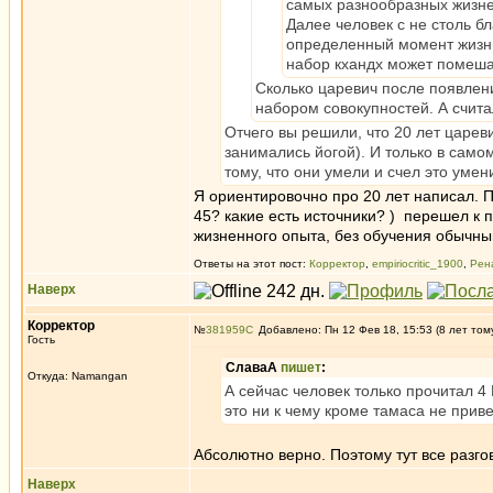
самых разнообразных жизне
Далее человек с не столь б
определенный момент жизни 
набор кхандх может помеша
Сколько царевич после появлени
набором совокупностей. А счита
Отчего вы решили, что 20 лет цареви
занимались йогой). И только в само
тому, что они умели и счел это уме
Я ориентировочно про 20 лет написал. Пу
45? какие есть источники? ) перешел к 
жизненного опыта, без обучения обычным
Ответы на этот пост:
Корректор
,
empiriocritic_1900
,
Рен
Наверх
Корректор
№
381959
Добавлено: Пн 12 Фев 18, 15:53 (8 лет том
Гость
СлаваА
пишет
:
Откуда: Namangan
А сейчас человек только прочитал 4
это ни к чему кроме тамаса не приве
Абсолютно верно. Поэтому тут все разго
Наверх