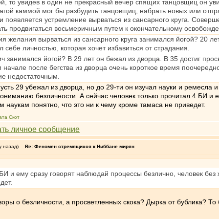
й, то увидев в один не прекрасный вечер спящих танцовщиц он ув
лагой каммой мог бы разбудить танцовщиц, набрать новых или отпр
появляется устремление вырваться из сансарного круга. Совершен
ть продвигаться восьмеричным путем к окончательному освобожд
я желания вырваться из сансарного круга занимался йогой? 20 лет
л себе личностью, которая хочет избавиться от страдания.
ч занимался йогой? В 29 лет он бежал из дворца. В 35 достиг прос
м начале после бегства из дворца очень короткое время поочередн
ние недостаточным.
сть 29 убежал из дворца, но до 29-ти он изучал науки и ремесла и 
пониманию безличности. А сейчас человек только прочитал 4 БИ и 
 наукам понятно, что это ни к чему кроме тамаса не приведет.
ата Скот
у назад)
Re: Феномен стремящихся к Ниббане мирян
 БИ и ему сразу говорят наблюдай процессы безлично, человек без
дет.
воры о безличности, а просветленных скока? Дырка от бублика? То