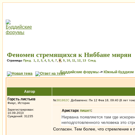
Феномен стремящихся к Ниббане мирян
Страницы
Пред.
1
,
2
,
3
,
4
,
5
,
6
,
7
,
8
,
9
,
10
,
11
,
12
,
13
След.
Буддийские форумы
->
Южный буддизм
Автор
Горсть листьев
№
381862
Добавлено: Пн 12 Фев 18, 09:40 (8 лет том
Фикус, Историк
Зарегистрирован:
Аристарх
пишет
:
10.09.2010
Суждений: 31235
Нирвана появляется там где искорен
неподготовленного человека это стр
Согласен. Тем более, что стремление к 
_________________