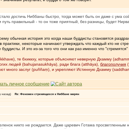
 стало достичь Ниббаны быстро, тогда может быть он даже с ума со
и путь правильный - то он тоже приятный, без разницы, будет Нир
 моему обычная история это когда наши буддисты становятся раздр
в практики, некоторые начинают утверждать что каждый кто не стре
уддисты. И это из-за того что они как раз именно что "стремятся" 
hikkhave), те бхиккху, которые объясняют неверную Дхамму (adha
гих людей (bahujanasukhāya), ради блага (atthāya),
благополучия
(
ают много заслуг (puññaṃ), и укрепляют Истинную Дхамму (saddh
у назад)
Re: Феномен стремящихся к Ниббане мирян
еленок никто не рождается. Даже царевич Готама просветленным н