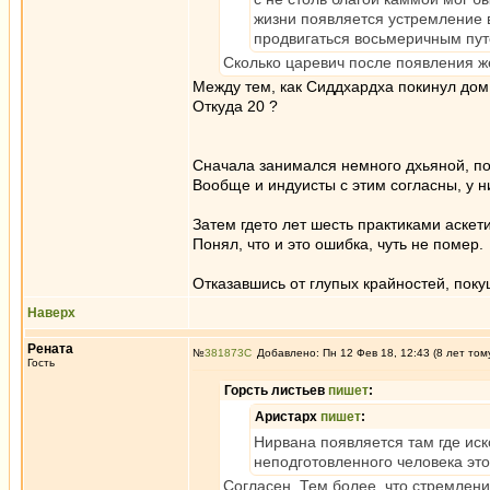
жизни появляется устремление в
продвигаться восьмеричным пут
Сколько царевич после появления же
Между тем, как Сиддхардха покинул дом 
Откуда 20 ?
Сначала занимался немного дхьяной, под
Вообще и индуисты с этим согласны, у ни
Затем гдето лет шесть практиками аске
Понял, что и это ошибка, чуть не помер.
Отказавшись от глупых крайностей, поку
Наверх
Рената
№
381873
Добавлено: Пн 12 Фев 18, 12:43 (8 лет том
Гость
Горсть листьев
пишет
:
Аристарх
пишет
:
Нирвана появляется там где иск
неподготовленного человека это
Согласен. Тем более, что стремлени