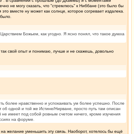
тье". В сравнении с прошлым (до Дхаммы) и с моментами
ечно не могу сказать, что "стремлюсь" к Ниббане (это было бы
 это вместе ну может как солнце, которое согревает издалека.
 было.
Царствием Божьем, как угодно. Я ясно понял, что такое дуккха
я так свой опыт и понимаю, лучше и не скажешь, довольно
ть более нравственно и успокаивать ум более успешно. После
т об одной и той же Истине/Нирване, просто путь там описан
ый не имеет под собой ровным счетом ничего, кроме изучения
уссиях на форуме.
 на желание уменьшить эту связь. Наоборот, хотелось бы ещё