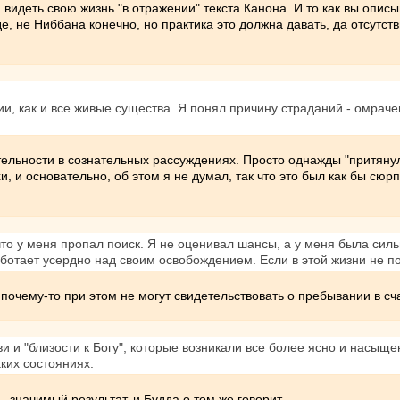
 видеть свою жизнь "в отражении" текста Канона. И то как вы опис
, не Ниббана конечно, но практика это должна давать, да отсутств
ии, как и все живые существа. Я понял причину страданий - омрачен
ельности в сознательных рассуждениях. Просто однажды "притянуло"
, и основательно, об этом я не думал, так что это был как бы сюр
что у меня пропал поиск. Я не оценивал шансы, а у меня была силь
работает усердно над своим освобождением. Если в этой жизни не п
почему-то при этом не могут свидетельствовать о пребывании в сча
 и "близости к Богу", которые возникали все более ясно и насыщ
аких состояниях.
- значимый результат, и Будда о том же говорит.