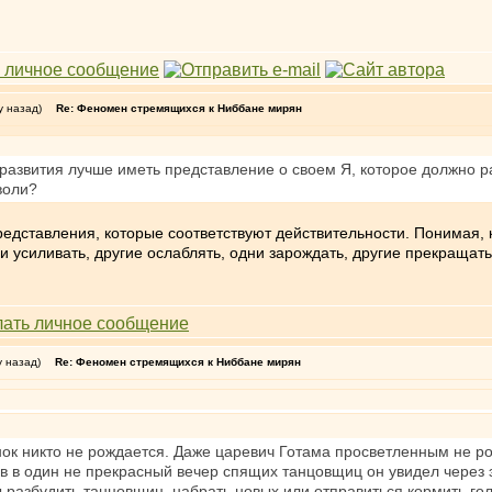
у назад)
Re: Феномен стремящихся к Ниббане мирян
я развития лучше иметь представление о своем Я, которое должно р
воли?
представления, которые соответствуют действительности. Понимая
 усиливать, другие ослаблять, одни зарождать, другие прекращать
у назад)
Re: Феномен стремящихся к Ниббане мирян
ок никто не рождается. Даже царевич Готама просветленным не ро
ев в один не прекрасный вечер спящих танцовщиц он увидел через
ы разбудить танцовщиц, набрать новых или отправиться кормить г