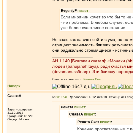
EvgeniyF
пишет
:
Если мирянин хочет во что бы то не
- не проблема. В любом случае, есл
уже более счастливое состояние.
Не знаю как на счет сойти с ума, но по
отрицают значимость близких результато
они радикально стремящиеся - истинные б
_________________
АН 1.140 [Бхагаван сказал]: «Монахи (b
людей (bahujanahitāya),
ради счастья
мно
(devamanussānaṃ). Эти бхиккху порожд
Ответы на этот пост:
Рената Скот
Наверх
СлаваА
№
381954
Добавлено: Пн 12 Фев 18, 15:49 (8 лет том
Рената
пишет
:
Зарегистрирован:
31.10.2017
СлаваА
пишет
:
Суждений: 18720
Откуда: Москва
Рената Скот
пишет
:
Конечно просветленным с п