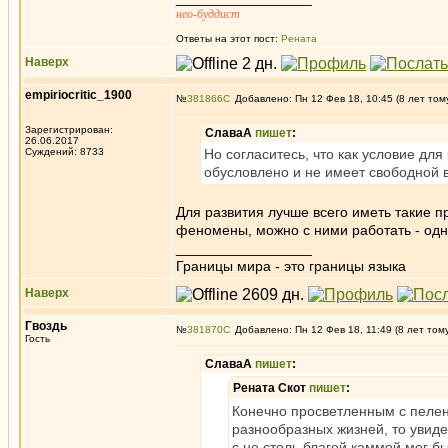
нео-буддист
Ответы на этот пост:
Рената
Наверх
empiriocritic_1900
№
381866
Добавлено: Пн 12 Фев 18, 10:45 (8 лет том
Зарегистрирован:
СлаваА
пишет
:
26.06.2017
Суждений: 8733
Но согласитесь, что как условие дл
обусловлено и не имеет свободной 
Для развития лучше всего иметь такие 
феномены, можно с ними работать - одни
_________________
Границы мира - это границы языка
Наверх
Гвоздь
№
381870
Добавлено: Пн 12 Фев 18, 11:49 (8 лет том
Гость
СлаваА
пишет
:
Рената Скот
пишет
:
Конечно просветленным с пелен
разнообразных жизней, то увид
с не столь благой каммой мог б