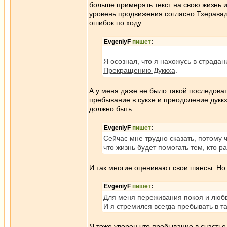
больше примерять текст на свою жизнь и
уровень продвижения согласно Тхераваде
ошибок по ходу.
EvgeniyF
пишет
:
Я осознал, что я нахожусь в страдан
Прекращению Дуккха
.
А у меня даже не было такой последоват
пребывание в сукхе и преодоление дуккхи
должно быть.
EvgeniyF
пишет
:
Сейчас мне трудно сказать, потому 
что жизнь будет помогать тем, кто 
И так многие оценивают свои шансы. Но 
EvgeniyF
пишет
:
Для меня переживания покоя и любви
И я стремился всегда пребывать в т
Я тоже уверен что пребывание в счастье 