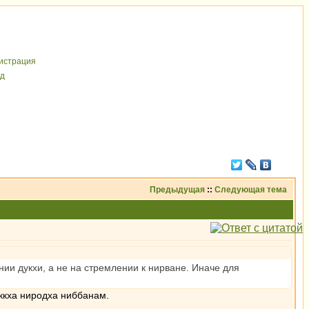
иcтрaция
д
Предыдущая
::
Следующая тема
ии дукхи, а не на стремлении к нирване. Иначе для
уккха ниродха ниббанам.