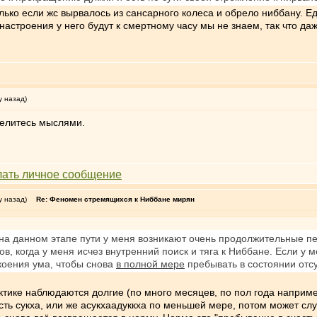
ько если жс вырвалось из сансарного колеса и обрело ниббану. Е
 настроения у него будут к смертному часу мы не знаем, так что даж
у назад)
делитесь мыслями.
у назад)
Re: Феномен стремящихся к Ниббане мирян
, на данном этапе пути у меня возникают очень продолжительные п
ов, когда у меня исчез внутренний поиск и тяга к Ниббане. Если у
коения ума, чтобы снова
в полной мере
пребывать в состоянии отсу
тике наблюдаются долгие (по много месяцев, по пол года наприме
есть сукха, или же асукхаадуккха по меньшей мере, потом может сл