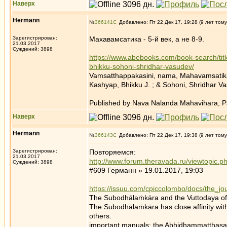
Наверх
Hermann
№
366141
Добавлено: Пт 22 Дек 17, 19:28 (9 лет тому
Зарегистрирован:
Махавамсатика - 5-й век, а не 8-9.
21.03.2017
Суждений: 3898
https://www.abebooks.com/book-search/ti
bhikku-sohoni-shridhar-vasudev/
Vamsatthappakasini, nama, Mahavamsati
Kashyap, Bhikku J. ; & Sohoni, Shridhar Va
Published by Nava Nalanda Mahavihara, Pa
Наверх
Hermann
№
366143
Добавлено: Пт 22 Дек 17, 19:38 (9 лет тому
Зарегистрирован:
Повторяемся:
21.03.2017
http://www.forum.theravada.ru/viewtopic
Суждений: 3898
#609 Германн » 19.01.2017, 19:03
https://issuu.com/cpiccolombo/docs/the_jo
The Subodhālaṁkāra and the Vuttodaya of 
The Subodhālaṁkāra has close affinity wit
others.
important manuals: the Abhidhammatthasa