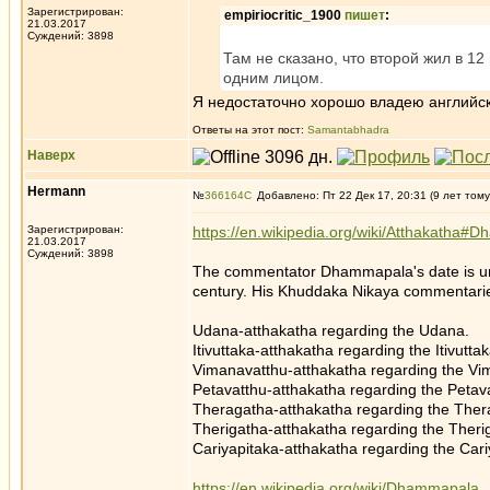
Зарегистрирован:
empiriocritic_1900
пишет
:
21.03.2017
Суждений: 3898
Там не сказано, что второй жил в 12 
одним лицом.
Я недостаточно хорошо владею английск
Ответы на этот пост:
Samantabhadra
Наверх
Hermann
№
366164
Добавлено: Пт 22 Дек 17, 20:31 (9 лет тому
Зарегистрирован:
https://en.wikipedia.org/wiki/Atthakatha#
21.03.2017
Суждений: 3898
The commentator Dhammapala's date is unc
century. His Khuddaka Nikaya commentari
Udana-atthakatha regarding the Udana.
Itivuttaka-atthakatha regarding the Itivuttak
Vimanavatthu-atthakatha regarding the Vi
Petavatthu-atthakatha regarding the Petav
Theragatha-atthakatha regarding the Ther
Therigatha-atthakatha regarding the Theri
Cariyapitaka-atthakatha regarding the Cari
https://en.wikipedia.org/wiki/Dhammapala