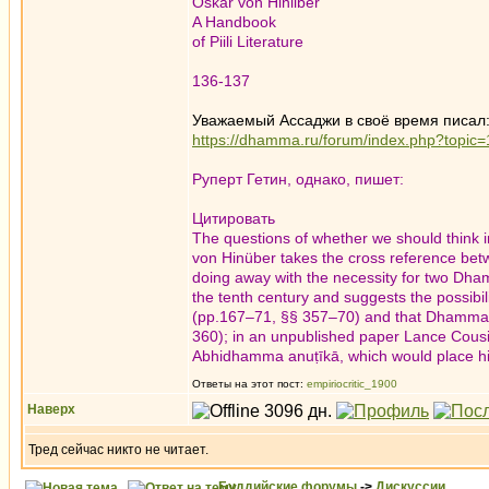
Oskar von Hiniiber
A Handbook
of Piili Literature
136-137
Уважаемый Ассаджи в своё время писал
https://dhamma.ru/forum/index.php?top
Руперт Гетин, однако, пишет:
Цитировать
The questions of whether we should think
von Hinüber takes the cross reference be
doing away with the necessity for two Dham
the tenth century and suggests the possibili
(pp.167–71, §§ 357–70) and that Dhammapā
360); in an unpublished paper Lance Cous
Abhidhamma anuṭīkā, which would place him
Ответы на этот пост:
empiriocritic_1900
Наверх
Тред сейчас никто не читает.
Буддийские форумы
->
Дискуссии