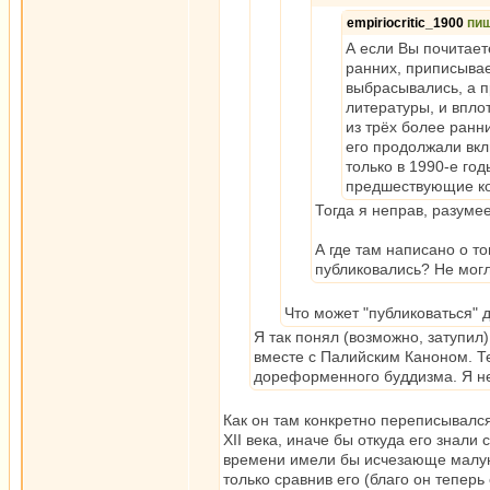
empiriocritic_1900
пи
А если Вы почитает
ранних, приписывае
выбрасывались, а 
литературы, и впло
из трёх более ранн
его продолжали вкл
только в 1990-е год
предшествующие ко
Тогда я неправ, разумее
А где там написано о то
публиковались? Не мог
Что может "публиковаться" 
Я так понял (возможно, затупил
вместе с Палийским Каноном. Т
дореформенного буддизма. Я н
Как он там конкретно переписывался
XII века, иначе бы откуда его знали 
времени имели бы исчезающе малую 
только сравнив его (благо он теперь