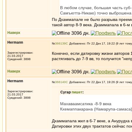
В любом случае, большая часть су
Самъютта-Никаю) точно выброшена не
По Дхаммапале не было разрыва преемст
такой автор 8-9 века. Дхаммапала в 6-м 
Наверх
Hermann
№
366139
Добавлено: Пт 22 Дек 17, 19:22 (9 лет тому
Зарегистрирован:
Конечно, если датировку жизни авторов 1
21.03.2017
растягивать до 7-9 вв, то получится "не
Суждений: 3898
Наверх
Hermann
№
366140
Добавлено: Пт 22 Дек 17, 19:26 (9 лет тому
Зарегистрирован:
Сугар
пишет
:
21.03.2017
Суждений: 3898
Махаваамсатика -8-9 века
Кхемаппакарана (Намарупа-самаса) 
Дхаммапала жил в 6-7 веке, а Анурудха в
Датировки этих двух трактатов сейчас по