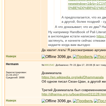
newwindow=1&rlz=1C
0%BE%D0%B8%D1%81%
А предполагается, что их д
а другой, более поздний - с
А что доказывает, что их два? Н
Ну например Handbook of Pali Litera
в англопедии кстати написано
https:
заглянуть, и начнете сейчас отмазки 
кидаете когда вам выгодно
Да хватит лгать! Я рассматриваю аргуме
Наверх
Hermann
№
366154
Добавлено: Пт 22 Дек 17, 20:06 (9 лет тому
Зарегистрирован:
Дхаммапала
21.03.2017
https://en.wikipedia.org/wiki/Dhammapala
Суждений: 3898
Об одном писал Сюан-Цзан, а другой жил
Третий Дхаммапала был современником
http://dharma.org.ru/board/post311128.ht
Наверх