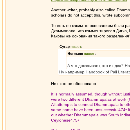
Another writer, probably also called Dham
scholars do not accept this, wrote subco
То есть по каким-то основаниям были р
Дхаммапала, что комментировал Дигха, М
Каковы же основания такого разделения
Сугар
пишет
:
Hermann
пишет
:
А что доказывает, что их два? Н
Ну например Handbook of Pali Litera
Нет: это не обосновано.
It is normally assumed, though without justif
were two different Dhammapalas at work (
All attempts to connect Dhammapala to oth
same name have been unsuccessful474• It i
out whether Dhammapala was South Indian,
Ceylonese475•