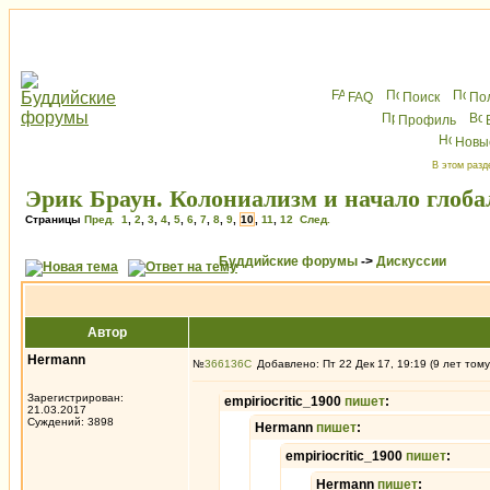
FAQ
Поиск
По
Профиль
Новы
В этом разд
Эрик Браун. Колониализм и начало глоб
Страницы
Пред.
1
,
2
,
3
,
4
,
5
,
6
,
7
,
8
,
9
,
10
,
11
,
12
След.
Буддийские форумы
->
Дискуссии
Автор
Hermann
№
366136
Добавлено: Пт 22 Дек 17, 19:19 (9 лет тому
Зарегистрирован:
empiriocritic_1900
пишет
:
21.03.2017
Суждений: 3898
Hermann
пишет
:
empiriocritic_1900
пишет
:
Hermann
пишет
: