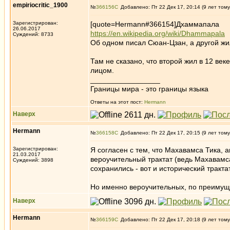
empiriocritic_1900
№
366156
Добавлено: Пт 22 Дек 17, 20:14 (9 лет тому
Зарегистрирован:
[quote=Hermann#366154]Дхаммапала
26.06.2017
https://en.wikipedia.org/wiki/Dhammapala
Суждений: 8733
Об одном писал Сюан-Цзан, а другой жил
Там не сказано, что второй жил в 12 век
лицом.
_________________
Границы мира - это границы языка
Ответы на этот пост:
Hermann
Наверх
Hermann
№
366158
Добавлено: Пт 22 Дек 17, 20:15 (9 лет тому
Зарегистрирован:
Я согласен с тем, что Махавамса Тика, а
21.03.2017
вероучительный трактат (ведь Махавамса
Суждений: 3898
сохранились - вот и исторический тракта
Но именно вероучительных, по преимущес
Наверх
Hermann
№
366159
Добавлено: Пт 22 Дек 17, 20:18 (9 лет тому