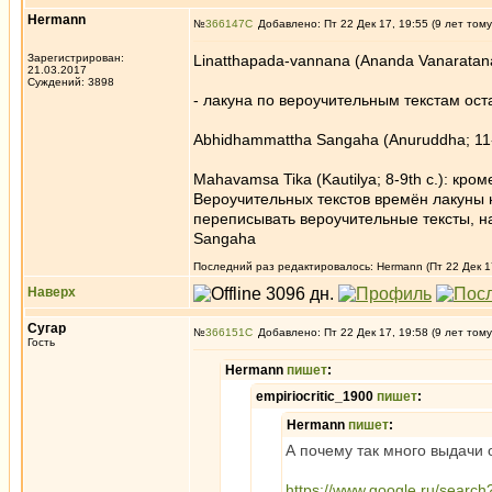
Hermann
№
366147
Добавлено: Пт 22 Дек 17, 19:55 (9 лет тому
Зарегистрирован:
Linatthapada-vannana (Ananda Vanaratanat
21.03.2017
Суждений: 3898
- лакуна по вероучительным текстам оста
Abhidhammattha Sangaha (Anuruddha; 11-
Mahavamsa Tika (Kautilya; 8-9th c.): кр
Вероучительных текстов времён лакуны н
переписывать вероучительные тексты, н
Sangaha
Последний раз редактировалось: Hermann (Пт 22 Дек 17
Наверх
Сугар
№
366151
Добавлено: Пт 22 Дек 17, 19:58 (9 лет тому
Гость
Hermann
пишет
:
empiriocritic_1900
пишет
:
Hermann
пишет
:
А почему так много выдачи 
https://www.google.ru/search