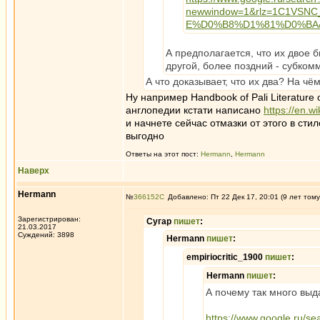
newwindow=1&rlz=1C1VS
E%D0%B8%D1%81%D0%BA&q
А предполагается, что их двое 
другой, более поздний - субкомм
А что доказывает, что их два? На чё
Ну например Handbook of Pali Literature
англопедии кстати написано
https://en.w
и начнете сейчас отмазки от этого в сти
выгодно
Ответы на этот пост:
Hermann
,
Hermann
Наверх
Hermann
№
366152
Добавлено: Пт 22 Дек 17, 20:01 (9 лет тому
Зарегистрирован:
Сугар
пишет
:
21.03.2017
Суждений: 3898
Hermann
пишет
:
empiriocritic_1900
пишет
:
Hermann
пишет
:
А почему так много выд
https://www.google.ru/se