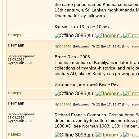
the same period named Khema composed t
13th century, a Sri Lankan monk Ānanda M
Dhamma for lay-followers.
Кхема - это 13, а не 10 век.
Наверх
Hermann
№
366144
Добавлено: Пт 22 Дек 17, 19:41 (9 лет тому
Зарегистрирован:
Bruce Rich - 2008
21.03.2017
The first mention of Kautilya is in later B
Суждений: 3898
collections of mythical-historical and reli
century AD, places Kautilya as growing up i
Интересно, кто такой Брюс Рич.
Наверх
Hermann
№
366146
Добавлено: Пт 22 Дек 17, 19:47 (9 лет тому
Зарегистрирован:
Richard Francis Gombrich, ‎Cristina Anna 
21.03.2017
does not even try to soften this merciless
Суждений: 3898
1000 AD; see Norman 1983: 139; Hinflber 
Наверх