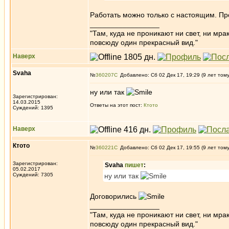
Работать можно только с настоящим. Про
_________________
"Там, куда не проникают ни свет, ни мрак
повсюду один прекрасный вид."
Наверх
Svaha
№
360207
Добавлено: Сб 02 Дек 17, 19:29 (9 лет том
ну или так
Зарегистрирован:
14.03.2015
Ответы на этот пост:
Ктото
Суждений: 1395
Наверх
Ктото
№
360221
Добавлено: Сб 02 Дек 17, 19:55 (9 лет том
Зарегистрирован:
Svaha
пишет
:
05.02.2017
Суждений: 7305
ну или так
Договорились
_________________
"Там, куда не проникают ни свет, ни мрак
повсюду один прекрасный вид."