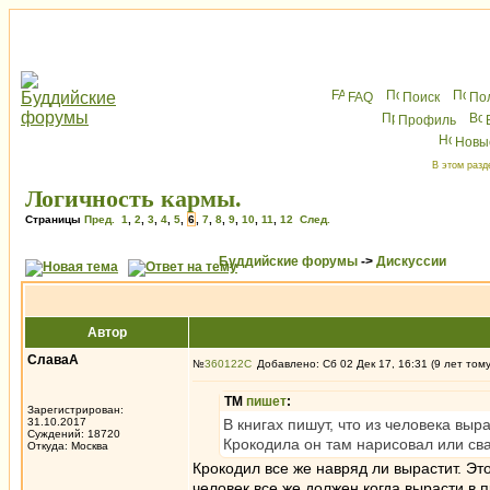
FAQ
Поиск
По
Профиль
Новы
В этом разд
Логичность кармы.
Страницы
Пред.
1
,
2
,
3
,
4
,
5
,
6
,
7
,
8
,
9
,
10
,
11
,
12
След.
Буддийские форумы
->
Дискуссии
Автор
СлаваА
№
360122
Добавлено: Сб 02 Дек 17, 16:31 (9 лет том
ТМ
пишет
:
Зарегистрирован:
31.10.2017
В книгах пишут, что из человека выра
Суждений: 18720
Крокодила он там нарисовал или сва
Откуда: Москва
Крокодил все же навряд ли вырастит. Это
человек все же должен когда вырасти в 