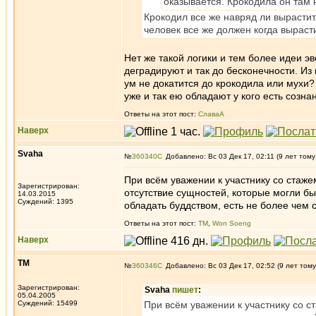
оказывается. Крокодила он там 
Крокодил все же навряд ли вырастит.
человек все же должен когда выраст
Нет же такой логики и тем более идеи э
деградируют и так до бесконечности. Из 
ум не докатится до крокодила или мухи?
уже и так ею обладают у кого есть созна
Ответы на этот пост:
СлаваА
Наверх
Svaha
№
360340
Добавлено: Вс 03 Дек 17, 02:11 (9 лет тому
При всём уважении к участнику со стаже
Зарегистрирован:
отсутствие сущностей, которые могли бы
14.03.2015
Суждений: 1395
обладать буддством, есть не более чем 
Ответы на этот пост:
ТМ
,
Won Soeng
Наверх
ТМ
№
360346
Добавлено: Вс 03 Дек 17, 02:52 (9 лет тому
Зарегистрирован:
Svaha
пишет
:
05.04.2005
Суждений: 15499
При всём уважении к участнику со с