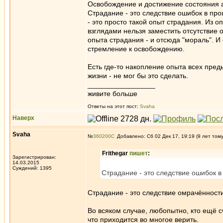
Освобождение и достижение состояния ар
Страдание - это следствие ошибок в про
- это просто такой опыт страдания. Из 
взглядами нельзя заместить отсутствие 
опыта страдания - и отсюда "мораль". 
стремление к освобождению.
Есть где-то накопление опыта всех пре
жизни - не мог бы это сделать.
_________________
живите больше
Ответы на этот пост:
Svaha
Наверх
Svaha
№
360200
Добавлено: Сб 02 Дек 17, 19:19 (9 лет том
Frithegar
пишет
:
Зарегистрирован:
14.03.2015
Суждений: 1395
Страдание - это следствие ошибок 
Страдание - это следствие омрачённост
Во всяком случае, любопытно, кто ещё сч
что приходится во многое верить.