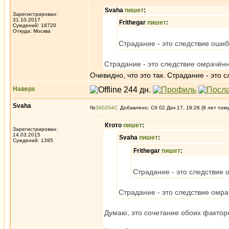
Svaha
пишет
:
Зарегистрирован:
31.10.2017
Frithegar
пишет
:
Суждений: 18720
Откуда: Москва
Страдание - это следствие оши
Страдание - это следствие омрачён
Очевидно, что это так. Страдание - это
Наверх
Svaha
№
360204
Добавлено: Сб 02 Дек 17, 19:26 (9 лет том
Ктото
пишет
:
Зарегистрирован:
14.03.2015
Svaha
пишет
:
Суждений: 1395
Frithegar
пишет
:
Страдание - это следствие 
Страдание - это следствие омр
Думаю, это сочетание обоих фактор