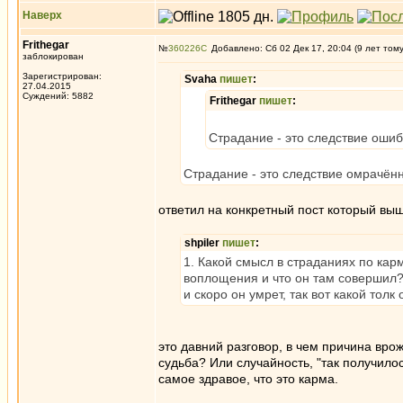
Наверх
Frithegar
№
360226
Добавлено: Сб 02 Дек 17, 20:04 (9 лет том
заблокирован
Зарегистрирован:
Svaha
пишет
:
27.04.2015
Суждений: 5882
Frithegar
пишет
:
Страдание - это следствие оши
Страдание - это следствие омрачён
ответил на конкретный пост который выш
shpiler
пишет
:
1. Какой смысл в страданиях по кар
воплощения и что он там совершил? 
и скоро он умрет, так вот какой толк
это давний разговор, в чем причина врож
судьба? Или случайность, "так получило
самое здравое, что это карма.