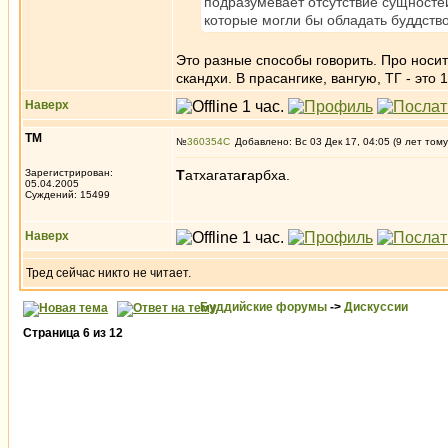
подразумевает отсутствие сущностей
которые могли бы обладать буддство
Это разные способы говорить. Про носит
скандхи. В прасангике, вангую, ТГ - это 
Наверх
ТМ
№
360354
Добавлено: Вс 03 Дек 17, 04:05 (9 лет тому
Зарегистрирован:
Т
атхагата
г
арбха.
05.04.2005
Суждений: 15499
Наверх
Тред сейчас никто не читает.
Буддийские форумы
->
Дискуссии
Страница
6
из
12