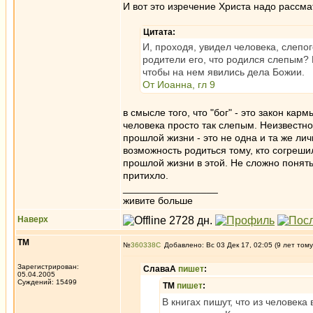
И вот это изречение Христа надо рассм
Цитата:
И, проходя, увидел человека, слепог
родители его, что родился слепым? Ии
чтобы на нем явились дела Божии.
От Иоанна, гл 9
в смысле того, что "бог" - это закон кар
человека просто так слепым. Неизвестно д
прошлой жизни - это не одна и та же лич
возможность родиться тому, кто согреши
прошлой жизни в этой. Не сложно понять 
притихло.
_________________
живите больше
Наверх
ТМ
№
360338
Добавлено: Вс 03 Дек 17, 02:05 (9 лет тому
Зарегистрирован:
СлаваА
пишет
:
05.04.2005
Суждений: 15499
ТМ
пишет
:
В книгах пишут, что из человека