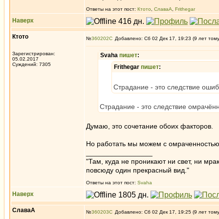
Ответы на этот пост:
Ктото
,
СлаваА
,
Frithegar
Наверх
Ктото
№
360202
Добавлено: Сб 02 Дек 17, 19:23 (9 лет том
Зарегистрирован:
Svaha
пишет
:
05.02.2017
Суждений: 7305
Frithegar
пишет
:
Страдание - это следствие оши
Страдание - это следствие омрачён
Думаю, это сочетание обоих факторов.
Но работать мы можем с омраченностью
_________________
"Там, куда не проникают ни свет, ни мрак
повсюду один прекрасный вид."
Ответы на этот пост:
Svaha
Наверх
СлаваА
№
360203
Добавлено: Сб 02 Дек 17, 19:25 (9 лет том