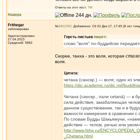
Ответы на этот пост:
ТМ
Наверх
Frithegar
№
360155
Добавлено: Сб 02 Дек 17, 17:45 (9 лет том
заблокирован
Зарегистрирован:
Горсть листьев
пишет
:
27.04.2015
Суждений: 5882
слово "воля" по-буддийски передаёт
стала
Скорее, танха - это воля, которая
воля.
Цитата:
четана (санскр.) — воля; один из эл
https://dic.academic.ru/dic.ns
Четана (санскр., пали cetanä) — в
сила действия, закабаляющая челове
данном существовании, так и в буд
важности намерения в сравнении с 
По словам Будды Шакьямуни, «намер
действие — телом, речью или умом» 
http://www.fshq.ru/ENCYCLOPED
_Chetana.html