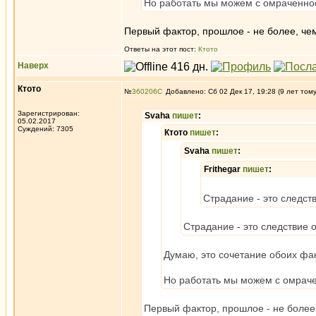
Но работать мы можем с омраченно
Первый фактор, прошлое - не более, чем
Ответы на этот пост:
Ктото
Наверх
Ктото
№
360206
Добавлено: Сб 02 Дек 17, 19:28 (9 лет том
Зарегистрирован:
Svaha
пишет
:
05.02.2017
Суждений: 7305
Ктото
пишет
:
Svaha
пишет
:
Frithegar
пишет
:
Страдание - это следст
Страдание - это следствие
Думаю, это сочетание обоих фа
Но работать мы можем с омрач
Первый фактор, прошлое - не более,