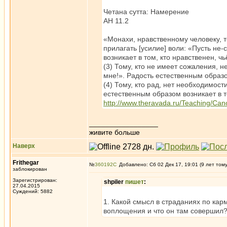
Четана сутта: Намерение
АН 11.2
«Монахи, нравственному человеку, 
прилагать [усилие] воли: «Пусть не
возникает в том, кто нравственен, ч
(3) Тому, кто не имеет сожаления, н
мне!». Радость естественным образо
(4) Тому, кто рад, нет необходимости
естественным образом возникает в том
http://www.theravada.ru/Teaching/Can
_________________
живите больше
Наверх
Frithegar
№
360192
Добавлено: Сб 02 Дек 17, 19:01 (9 лет том
заблокирован
Зарегистрирован:
shpiler
пишет
:
27.04.2015
Суждений: 5882
1. Какой смысл в страданиях по кар
воплощения и что он там совершил