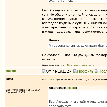
Бханте Топпер.
Был Ассаджи и его сайт с текстами и пе
сутт. Но оба они миряне. Что касается 
весьма сомнительные, т.к. те несколько 
благодаря изучению сутт ПК и книг Ачжан
а не через чей-то пиар в сети. Зато нег
и махаянцев, заканчивая всеми остальн
Цитата:
А первоначальным, движущим фактор
Не согласен. Главным движущим факторо
монахов.
Ответы на этот пост:
Nima
,
не-мать-моржиха
Наверх
Nima
№
331787
Добавлено: Пт 23 Июн 17, 17:37 (9 лет том
Antaradhana
пишет
:
Зарегистрирован: 25.11.2014
Суждений: 2905
Был Ассаджи и его сайт с текстами 
перевода сутт.