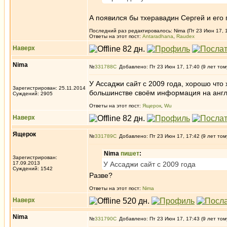
А появился бы тхеравадин Сергей и его
Последний раз редактировалось: Nima (Пт 23 Июн 17, 1
Ответы на этот пост:
Antaradhana
,
Raudex
Наверх
Nima
№
331788
Добавлено: Пт 23 Июн 17, 17:40 (9 лет том
У Ассаджи сайт с 2009 года, хорошо что 
Зарегистрирован: 25.11.2014
большинстве своём информация на англ
Суждений: 2905
Ответы на этот пост:
Ящерок
,
Wu
Наверх
Ящерок
№
331789
Добавлено: Пт 23 Июн 17, 17:42 (9 лет том
Nima
пишет
:
Зарегистрирован:
17.09.2013
У Ассаджи сайт с 2009 года
Суждений: 1542
Разве?
Ответы на этот пост:
Nima
Наверх
Nima
№
331790
Добавлено: Пт 23 Июн 17, 17:43 (9 лет том