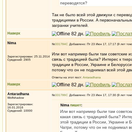
переводятся?
Так не было всей этой движухи с перево
традициями в России. А первоначальны
загранки учителей.
Наверх
Nima
№
331784
Добавлено: Пт 23 Июн 17, 17:17 (9 лет том
Или вот например были там советские и
Зарегистрирован: 25.11.2014
связь с традицией была? Интерес к тхер
Суждений: 2905
традиции в России, Украине и Белорусси
потому что он не поднимал всей этой дв
Ответы на этот пост:
Antaradhana
Наверх
Antaradhana
№
331786
Добавлено: Пт 23 Июн 17, 17:30 (9 лет том
Wolfshadow
Зарегистрирован:
Nima
пишет
:
16.01.2016
Суждений: 10000
Или вот например были там советск
какая связь с традицией была? Инте
этой традиции в России, Украине и 
Чатри, потому что он не поднимал в