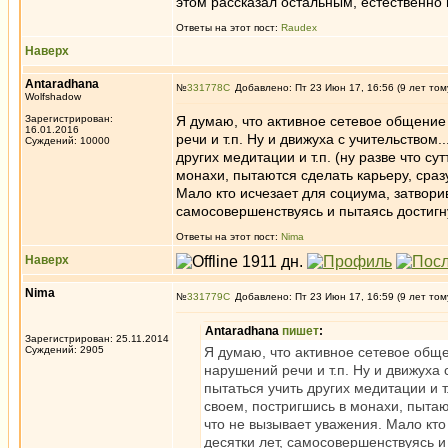
этом рассказал остальным, естественно
Ответы на этот пост:
Raudex
Наверх
Antaradhana
№
331778
Добавлено: Пт 23 Июн 17, 16:56 (9 лет том
Wolfshadow
Зарегистрирован:
Я думаю, что активное сетевое общение 
16.01.2016
речи и т.п. Ну и движуха с учительством.
Суждений: 10000
других медитации и т.п. (ну разве что с
монахи, пытаются сделать карьеру, сразу
Мало кто исчезает для социума, затвори
самосовершенствуясь и пытаясь достигн
Ответы на этот пост:
Nima
Наверх
Nima
№
331779
Добавлено: Пт 23 Июн 17, 16:59 (9 лет том
Antaradhana
пишет
:
Зарегистрирован: 25.11.2014
Суждений: 2905
Я думаю, что активное сетевое обще
нарушений речи и т.п. Ну и движуха с
пытаться учить других медитации и т
своем, постригшись в монахи, пытают
что не вызывает уважения. Мало кто
десятки лет, самосовершенствуясь и