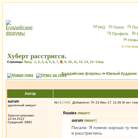
FAQ
Поиск
По
Профиль
Новы
В этом разд
Хуберт расстригся.
Страницы
Пред.
1
,
2
,
3
,
4
,
5
,
6
,
7
,
8
,
9
,
10
,
11
,
12
,
13
,
14
След.
Буддийские форумы
->
Южный буддизм
Автор
aurum
№
331748
Добавлено: Пт 23 Июн 17, 11:39 (9 лет том
удаленный аккаунт
Raudex
пишет
:
Зарегистрирован:
10.04.2012
aurum
пишет
:
Суждений: 6892
Писали. Я помню хорошо ту тему
и расстриглись.