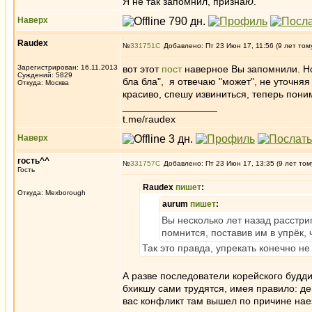
ю
Я не так запомнил, призна
.
Наверх
Raudex
№
331751
Добавлено: Пт 23 Июн 17, 11:56 (9 лет том
Зарегистрирован: 16.11.2013
вот этот
пост
наверное Вы запомнили. Н
Суждений: 5829
бла бла", я отвечаю "может", не уточня
Откуда: Москва
красиво, спешу извиниться, теперь пони
_________________
t.me/raudex
Наверх
гость^^
№
331757
Добавлено: Пт 23 Июн 17, 13:35 (9 лет том
Гость
Raudex
пишет
:
Откуда: Mexborough
aurum
пишет
:
Вы несколько лет назад расстри
помнится, поставив им в упрёк,
Так это правда, упрекать конечно не 
А разве последователи корейского буд
бхикшу сами трудятся, имея правило: де
вас конфликт там вышел по причине нае