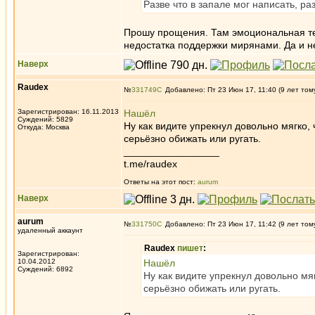
Разве что в запале мог написать, ра
Прошу прощения. Там эмоциональная тем
недостатка поддержки мирянами. Да и нев
Наверх
Raudex
№
331749
Добавлено: Пт 23 Июн 17, 11:40 (9 лет том
Зарегистрирован: 16.11.2013
Нашёл
Суждений: 5829
Ну как видите упрекнул довольно мягко,
Откуда: Москва
серьёзно обижать или ругать.
_________________
t.me/raudex
Ответы на этот пост:
aurum
Наверх
aurum
№
331750
Добавлено: Пт 23 Июн 17, 11:42 (9 лет том
удаленный аккаунт
Raudex
пишет
:
Зарегистрирован:
10.04.2012
Нашёл
Суждений: 6892
Ну как видите упрекнул довольно мя
серьёзно обижать или ругать.