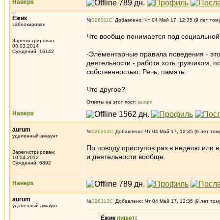
Наверх
Ёжик
№
326311
Добавлено: Чт 04 Май 17, 12:35 (9 лет том
заблокирован
Что вообще понимается под социальной
Зарегистрирован:
08.03.2014
Суждений: 16142
-Элементарные правила поведения - это с
деятельности - работа хоть грузчиком, 
собственностью. Речь, память.
Что другое?
Ответы на этот пост:
aurum
Наверх
aurum
№
326312
Добавлено: Чт 04 Май 17, 12:35 (9 лет том
удаленный аккаунт
По поводу приступов раз в неделю или в
Зарегистрирован:
и деятельности вообще.
10.04.2012
Суждений: 6892
Наверх
aurum
№
326313
Добавлено: Чт 04 Май 17, 12:36 (9 лет том
удаленный аккаунт
Ёжик
пишет
: