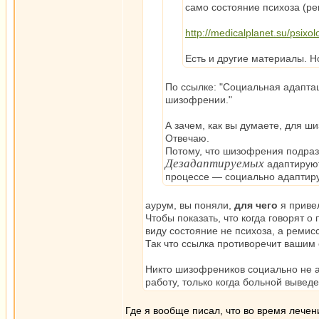
само состояние психоза (рец
http://medicalplanet.su/psixol
Есть и другие материалы. Н
По ссылке: "Социальная адапта
шизофрении."
А зачем, как вы думаете, для 
Отвечаю.
Потому, что шизофрения подраз
Дезадаптируемых
адаптируют
процессе — социально адаптиру
аурум, вы поняли,
для чего
я привел
Чтобы показать, что когда говорят
виду состояние не психоза, а ремисс
Так что ссылка противоречит вашим
Никто шизофреников социально не а
работу, только когда больной выведе
Где я вообще писал, что во время лече