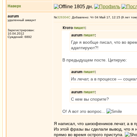
Наверх
aurum
№
326304
Добавлено: Чт 04 Май 17, 12:15 (9 лет том
удаленный аккаунт
Ктото
пишет
:
Зарегистрирован:
10.04.2012
aurum
пишет
:
Суждений: 6892
Где я вообще писал, что во вр
адаптируют?!
В предыдущем посте. Цитирую:
aurum
пишет
:
Их лечат, а в процессе — социа
aurum
пишет
:
С кем вы спорите?
О! А вот это вопрос...
Я написал, что шизофеников лечат, а в 
Из этой фразы вы сделали вывод, что я 
прямо во время острого приступа.