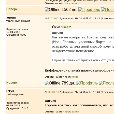
Последний раз редактировалось: Ёжик (Чт 04 Май 17, 1
Ответы на этот пост:
aurum
Наверх
aurum
№
326316
Добавлено: Чт 04 Май 17, 12:42 (9 лет том
удаленный аккаунт
Ёжик
пишет
:
Зарегистрирован:
10.04.2012
aurum
Суждений: 6892
Как же не говорить? Тоесть получает
(Иван Грозный, условный Дартаньян,
есть работа, или иной способ получ
неадекватное поведение.
Один из главных признаков - отсутств
Дифференциальный диагноз шизофрений и
Ответы на этот пост:
Ктото
Наверх
Ёжик
№
326317
Добавлено: Чт 04 Май 17, 12:43 (9 лет том
заблокирован
aurum
Зарегистрирован:
Короче все таки вы соглашаетесь, что в
08.03.2014
Суждений: 16142
Ответы на этот пост:
aurum