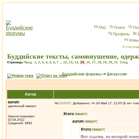
FAQ
Поиск
По
Профиль
Новы
В этом разд
Буддийские тексты, самовнушение, одерж
Страницы
Пред.
1
,
2
,
3
,
4
,
5
,
6
,
7
...
12
,
13
,
14
,
15
,
16
,
17
,
18
,
19
,
20
,
21
След.
Буддийские форумы
->
Дискуссии
Автор
aurum
№
326300
Добавлено: Чт 04 Май 17, 12:05 (9 лет том
удаленный аккаунт
Ктото
пишет
:
Зарегистрирован:
10.04.2012
aurum
пишет
:
Суждений: 6892
Ктото
пишет
:
Вот ссылка, из которой пон