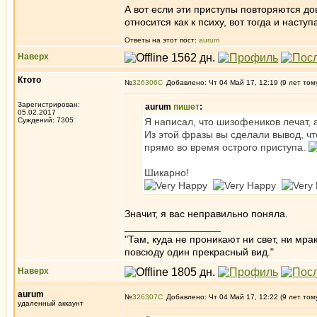
А вот если эти приступы повторяются до
относится как к психу, вот тогда и насту
Ответы на этот пост:
aurum
Наверх
Ктото
№
326306
Добавлено: Чт 04 Май 17, 12:19 (9 лет том
Зарегистрирован:
aurum
пишет
:
05.02.2017
Суждений: 7305
Я написал, что шизофеников лечат, 
Из этой фразы вы сделали вывод, чт
прямо во время острого приступа.
Шикарно!
Значит, я вас неправильно поняла.
_________________
"Там, куда не проникают ни свет, ни мрак
повсюду один прекрасный вид."
Наверх
aurum
№
326307
Добавлено: Чт 04 Май 17, 12:22 (9 лет том
удаленный аккаунт