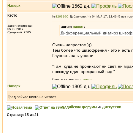
Наверх
Ктото
№
326319
Добавлено: Чт 04 Май 17, 12:46 (9 лет том
Зарегистрирован:
aurum
пишет
:
05.02.2017
Суждений: 7305
Дифференциальный диагноз шизофрен
Очень непростое )))
Тем более что шизофрения - это и есть п
Глупость на глупости...
_________________
"Там, куда не проникают ни свет, ни мрак
повсюду один прекрасный вид."
Ответы на этот пост:
aurum
Наверх
Тред сейчас никто не читает.
Буддийские форумы
->
Дискуссии
Страница
15
из
21