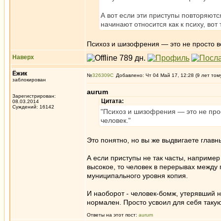
А вот если эти приступы повторяются
начинают относится как к психу, вот
Психоз и шизофрения — это не просто в
Наверх
Ёжик
№
326309
Добавлено: Чт 04 Май 17, 12:28 (9 лет том
заблокирован
aurum
Зарегистрирован:
Цитата:
08.03.2014
Суждений: 16142
"Психоз и шизофрения — это не про
человек."
Это понятно, но вы же выдвигаете главн
А если приступы не так часты, наприме
высокое, то человек в перерывах между 
муниципального уровня копия.
И наоборот - человек-бомж, утерявший 
нормален. Просто усвоил для себя таку
Ответы на этот пост:
aurum