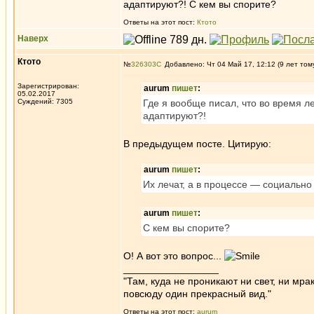
адаптируют?! С кем вы спорите?
Ответы на этот пост:
Ктото
Наверх
Ктото
№
326303
Добавлено: Чт 04 Май 17, 12:12 (9 лет том
Зарегистрирован:
aurum
пишет
:
05.02.2017
Суждений: 7305
Где я вообще писал, что во время 
адаптируют?!
В предыдущем посте. Цитирую:
aurum
пишет
:
Их лечат, а в процессе — социально
aurum
пишет
:
С кем вы спорите?
О! А вот это вопрос...
_________________
"Там, куда не проникают ни свет, ни мрак
повсюду один прекрасный вид."
Ответы на этот пост:
aurum