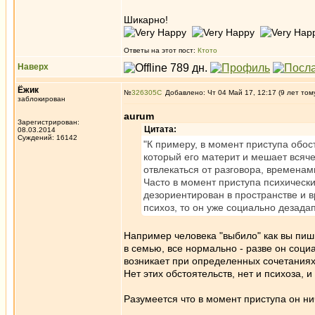
Шикарно!
Ответы на этот пост:
Ктото
Наверх
Ёжик
№
326305
Добавлено: Чт 04 Май 17, 12:17 (9 лет том
заблокирован
aurum
Зарегистрирован:
Цитата:
08.03.2014
Суждений: 16142
"К примеру, в момент приступа обос
который его материт и мешает всяче
отвлекаться от разговора, временами
Часто в момент приступа психически
дезориентирован в пространстве и в
психоз, то он уже социально дезадап
Например человека "выбило" как вы пиш
в семью, все нормально - разве он соци
возникает при определенных сочетаниях
Нет этих обстоятельств, нет и психоза, 
Разумеется что в момент приступа он ни