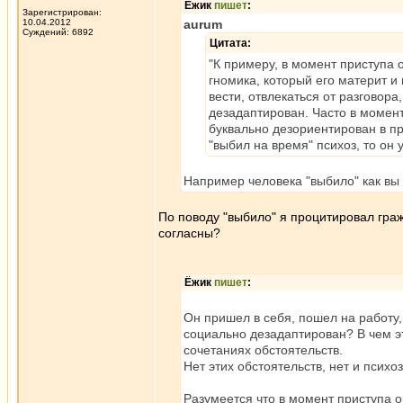
Ёжик
пишет
:
Зарегистрирован:
10.04.2012
aurum
Суждений: 6892
Цитата:
"К примеру, в момент приступа 
гномика, который его материт и
вести, отвлекаться от разговора
дезадаптирован. Часто в момент
буквально дезориентирован в пр
"выбил на время" психоз, то он 
Например человека "выбило" как вы
По поводу "выбило" я процитировал граж
согласны?
Ёжик
пишет
:
Он пришел в себя, пошел на работу,
социально дезадаптирован? В чем э
сочетаниях обстоятельств.
Нет этих обстоятельств, нет и психо
Разумеется что в момент приступа о