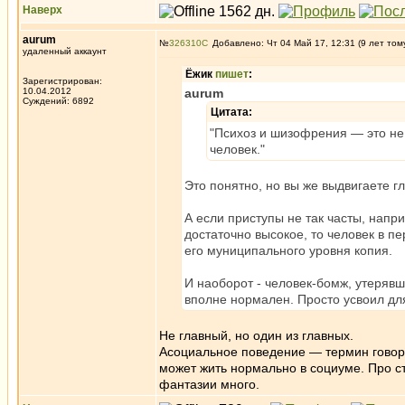
Наверх
aurum
№
326310
Добавлено: Чт 04 Май 17, 12:31 (9 лет том
удаленный аккаунт
Ёжик
пишет
:
Зарегистрирован:
10.04.2012
aurum
Суждений: 6892
Цитата:
"Психоз и шизофрения — это не
человек."
Это понятно, но вы же выдвигаете г
А если приступы не так часты, нап
достаточно высокое, то человек в 
его муниципального уровня копия.
И наоборот - человек-бомж, утеряв
вполне нормален. Просто усвоил дл
Не главный, но один из главных.
Асоциальное поведение — термин говори
может жить нормально в социуме. Про с
фантазии много.