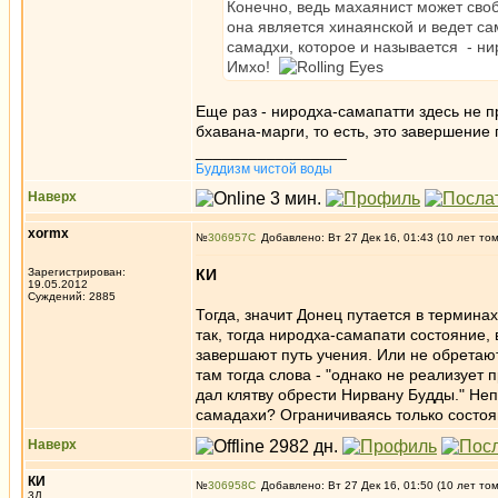
Конечно, ведь махаянист может своб
она является хинаянской и ведет са
самадхи, которое и называется - нир
Имхо!
Еще раз - ниродха-самапатти здесь не п
бхавана-марги, то есть, это завершение 
_________________
Буддизм чистой воды
Наверх
xormx
№
306957
Добавлено: Вт 27 Дек 16, 01:43 (10 лет то
Зарегистрирован:
КИ
19.05.2012
Суждений: 2885
Тогда, значит Донец путается в термина
так, тогда ниродха-самапати состояние,
завершают путь учения. Или не обретают.
там тогда слова - "однако не реализует
дал клятву обрести Нирвану Будды." Неп
самадахи? Ограничиваясь только состоя
Наверх
КИ
№
306958
Добавлено: Вт 27 Дек 16, 01:50 (10 лет то
3Д