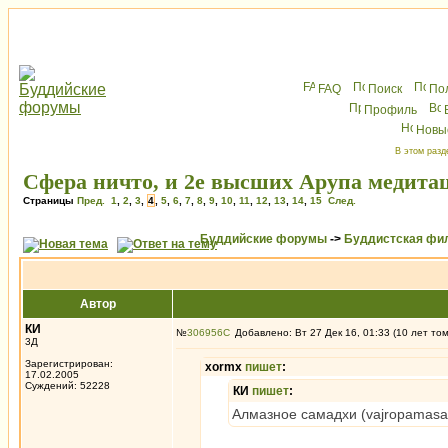
FAQ
Поиск
По
Профиль
Новы
В этом разд
Сфера ничто, и 2е высших Арупа медитац
Страницы
Пред.
1
,
2
,
3
,
4
,
5
,
6
,
7
,
8
,
9
,
10
,
11
,
12
,
13
,
14
,
15
След.
Буддийские форумы
->
Буддистская фи
Автор
КИ
№
306956
Добавлено: Вт 27 Дек 16, 01:33 (10 лет то
3Д
Зарегистрирован:
xormx
пишет
:
17.02.2005
Суждений: 52228
КИ
пишет
:
Алмазное самадхи (vajropamasam