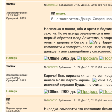
xormx
№
306961
Добавлено: Вт 27 Дек 16, 02:09 (10 лет то
Зарегистрирован:
КИ
пишет
:
19.05.2012
Суждений: 2885
Я не толкователь Донца. Скорее нао
Насколько я понял, оба и архат и бодхис
захотят. Но не всегда реализуется в нем
первый обретает плод Архатства, а вто
живы и здоровы и бегають
самаппати и помереть после...или он пр
дальше, к алмазаподобному состоянию.
Наверх
xormx
№
306962
Добавлено: Вт 27 Дек 16, 02:13 (10 лет то
Зарегистрирован:
Кароче! Есть нирвана хинаянистов ниро
19.05.2012
нечего мозги парить карочь.
Бод
Суждений: 2885
истинной нирване Будды, не считая перв
Наверх
КИ
№
306963
Добавлено: Вт 27 Дек 16, 02:20 (10 лет то
3Д
Зарегистрирован:
Ниродха-самапатти это состояние безм
17.02.2005