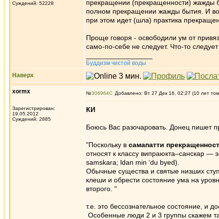
прекращении (прекращенности) жажды бы
Суждений: 52228
полном прекращении жажды бытия. И возн
при этом идет (шла) практика прекраще
Проще говоря - освободили ум от привяз
само-по-себе не следует. Что-то следуе
_________________
Буддизм чистой воды
Наверх
xormx
№
306964
Добавлено: Вт 27 Дек 16, 02:27 (10 лет то
Зарегистрирован:
КИ
19.05.2012
Суждений: 2885
Боюсь Вас разочаровать. Донец пишет п
"Поскольку в
самапатти прекращеннос
относят к классу випраюкта–санскар — э
samskara; ldan min ‘du byed).
Обычные существа и святые низших ступе
клеши и обрести состояние ума на уровн
второго. "
т.е. это бессознательное состояние, и д
Особенные люди 2 и 3 группы скажем т