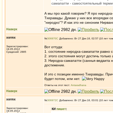
самапатти - самостоятельный терми
А мы про какой говорим? Я про ниродха-
Тхеравады. Думаю у них все впорядки со
"ниродхо"? И как это не синоним Нирваны
Наверх
xormx
№
306970
Добавлено: Вт 27 Дек 16, 02:57 (10 лет то
Зарегистрирован:
Вот оттуда:
19.05.2012
1. состояние ниродха-самапатти равно с
Суждений: 2885
2. этого состояния могут достичь тольк
3. Ниродха-самапатти (саннья-ведаита 
достижение.
И это с позиции именно Тхеравады. Прич
будет потом, или нет.
Ответы на этот пост:
Antaradhana
Наверх
xormx
№
306972
Добавлено: Вт 27 Дек 16, 03:01 (10 лет то
Зарегистрирован:
КИ
пишет
:
19.05.2012