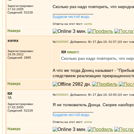
Зарегистрирован:
Сколько раз надо повторить, что ниродх
17.02.2005
_________________
Суждений: 52228
Буддизм чистой воды
Ответы на этот пост:
xormx
Наверх
xormx
№
306959
Добавлено: Вт 27 Дек 16, 01:57 (10 лет то
Зарегистрирован:
КИ
пишет
:
19.05.2012
Суждений: 2885
Сколько раз надо повторить, что ни
А что же тогда Донец называет - "Пребы
следствием реализацию прекращенности
Наверх
КИ
№
306960
Добавлено: Вт 27 Дек 16, 02:00 (10 лет то
3Д
Зарегистрирован:
Я не толкователь Донца. Скорее наоборо
17.02.2005
_________________
Суждений: 52228
Буддизм чистой воды
Ответы на этот пост:
xormx
Наверх