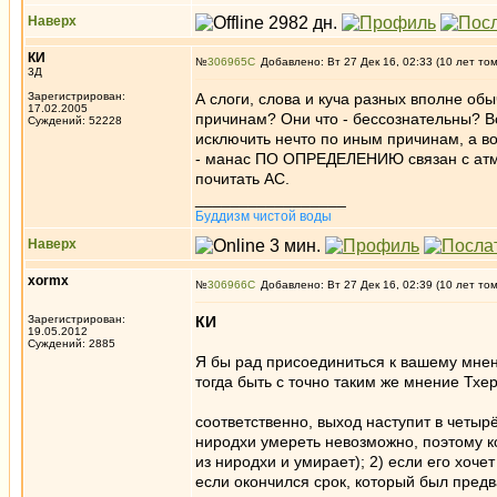
Наверх
КИ
№
306965
Добавлено: Вт 27 Дек 16, 02:33 (10 лет то
3Д
Зарегистрирован:
А слоги, слова и куча разных вполне об
17.02.2005
причинам? Они что - бессознательны? Всё
Суждений: 52228
исключить нечто по иным причинам, а во
- манас ПО ОПРЕДЕЛЕНИЮ связан с атман
почитать АС.
_________________
Буддизм чистой воды
Наверх
xormx
№
306966
Добавлено: Вт 27 Дек 16, 02:39 (10 лет то
Зарегистрирован:
КИ
19.05.2012
Суждений: 2885
Я бы рад присоединиться к вашему мнени
тогда быть с точно таким же мнение Тхер
cоответственно, выход наступит в четыр
ниродхи умереть невозможно, поэтому к
из ниродхи и умирает); 2) если его хочет
если окончился срок, который был пред