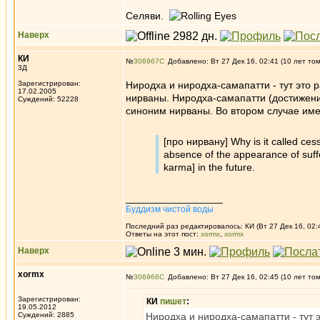
Селяви.
Наверх
КИ
№
306967
Добавлено: Вт 27 Дек 16, 02:41 (10 лет то
3Д
Зарегистрирован:
Ниродха и ниродха-самапатти - тут это
17.02.2005
нирваны. Ниродха-самапатти (достижени
Суждений: 52228
синоним нирваны. Во втором случае име
[про нирвану] Why is it called cess
absence of the appearance of suffer
karma] in the future.
_________________
Буддизм чистой воды
Последний раз редактировалось: КИ (Вт 27 Дек 16, 02:
Ответы на этот пост:
xormx
,
xormx
Наверх
xormx
№
306968
Добавлено: Вт 27 Дек 16, 02:45 (10 лет то
Зарегистрирован:
КИ
пишет
:
19.05.2012
Суждений: 2885
Ниродха и ниродха-самапатти - тут