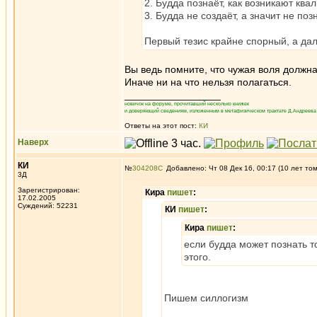
2. Будда познаёт, как возникают квал
3. Будда не создаёт, а значит не позн
Первый тезис крайне спорный, а дал
Вы ведь помните, что чужая воля должна
Иначе ни на что нельзя полагаться.
_________________
новичок на форуме, прочитавший несколько книжек
и доверяющий сведениям, изложенным в метафизическом трактате Д.Андреева 
Ответы на этот пост:
КИ
Наверх
КИ
№
304208
Добавлено: Чт 08 Дек 16, 00:17 (10 лет то
3Д
Зарегистрирован:
Кира
пишет
:
17.02.2005
Суждений: 52231
КИ
пишет
:
Кира
пишет
:
если будда может познать то
этого.
Пишем силлогизм