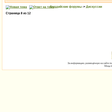
Буддийские форумы
->
Дискуссии
Страница
8
из
12
За информацию, размещённую на сайте пол
Мощь пх