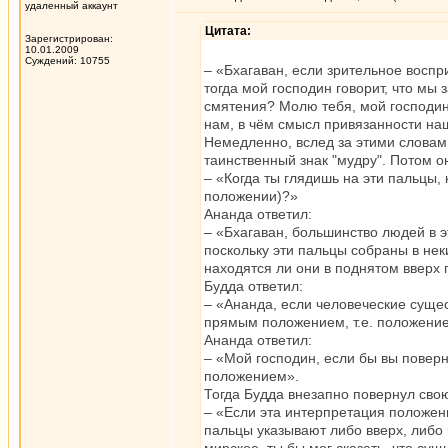
удаленный аккаунт
Цитата:
Зарегистрирован:
10.01.2009
Суждений: 10755
– «Бхагаван, если зрительное восп
тогда мой господин говорит, что мы
смятения? Молю тебя, мой господин
нам, в чём смысл привязанности на
Немедленно, вслед за этими словами
таинственный знак "мудру". Потом о
– «Когда ты глядишь на эти пальцы,
положении)?»
Ананда ответил:
– «Бхагаван, большинство людей в э
поскольку эти пальцы собраны в неки
находятся ли они в поднятом вверх
Будда ответил:
– «Ананда, если человеческие суще
прямым положением, т.е. положени
Ананда ответил:
– «Мой господин, если бы вы поверн
положением».
Тогда Будда внезапно повернул свою
– «Если эта интерпретация положени
пальцы указывают либо вверх, либо в