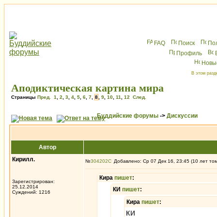
FAQ
Поиск
По
Профиль
Новы
В этом разд
Аподиктическая картина мира
Страницы
Пред.
1
,
2
,
3
,
4
,
5
,
6
,
7
,
8
,
9
,
10
,
11
,
12
След.
Буддийские форумы
->
Дискуссии
Автор
Кирилл.
№
304202
Добавлено: Ср 07 Дек 16, 23:45 (10 лет то
Кира
пишет
:
Зарегистрирован:
25.12.2014
КИ
пишет
:
Суждений: 1216
Кира
пишет
:
КИ