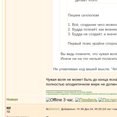
делает этого.
Пишем силлогизм
1. Всё, создание чего можно
2. Будда познаёт, как возни
3. Будда не создаёт, а значи
Первый тезис крайне спорны
Вы ведь помните, что чужая вол
Иначе ни на что нельзя полагать
Не улавливаю ход вашей мысли. "Апо
Чужая воля не может быть до конца ясна
полностью аподиктичном мире не должно
_________________
новичок на форуме, прочитавший несколько книжек
и доверяющий сведениям, изложенным в метафизическом трактате Д.Андреева 
Наверх
КИ
№
304211
Добавлено: Чт 08 Дек 16, 00:28 (10 лет том
3Д