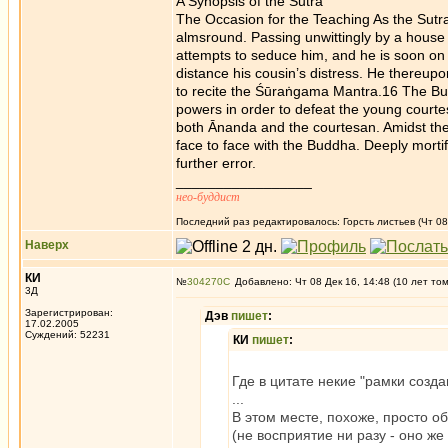
A Synopsis of the Sutra
The Occasion for the Teaching As the Sutra
almsround. Passing unwittingly by a house 
attempts to seduce him, and he is soon on
distance his cousin’s distress. He thereu
to recite the Śūraṅgama Mantra.16 The Bu
powers in order to defeat the young courte
both Ānanda and the courtesan. Amidst the
face to face with the Buddha. Deeply morti
further error.
_________________
нео-буддист
Последний раз редактировалось: Горсть листьев (Чт 08 
Наверх
КИ
№
304270
Добавлено: Чт 08 Дек 16, 14:48 (10 лет то
3Д
Зарегистрирован:
Дэв
пишет
:
17.02.2005
Суждений: 52231
КИ
пишет
:
Где в цитате некие "рамки созд
...
В этом месте, похоже, просто 
(не восприятие ни разу - оно ж