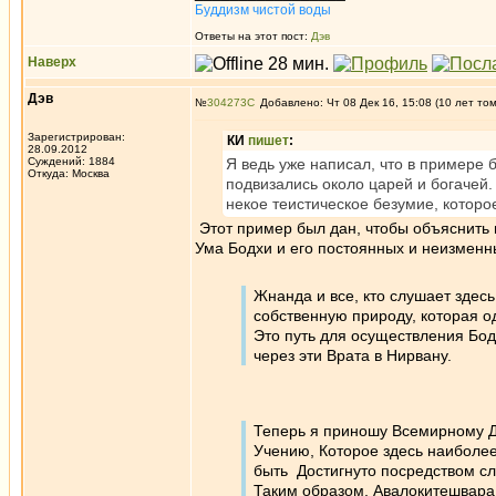
Буддизм чистой воды
Ответы на этот пост:
Дэв
Наверх
Дэв
№
304273
Добавлено: Чт 08 Дек 16, 15:08 (10 лет то
Зарегистрирован:
КИ
пишет
:
28.09.2012
Суждений: 1884
Я ведь уже написал, что в примере 
Откуда: Москва
подвизались около царей и богачей.
некое теистическое безумие, которо
Этот пример был дан, чтобы объяснить 
Ума Бодхи и его постоянных и неизменны
Жнанда и все, кто слушает здес
собственную природу, которая о
Это путь для осуществления Бод
через эти Врата в Нирвану.
Теперь я приношу Всемирному До
Учению, Которое здесь наиболее
быть Достигнуто посредством с
Таким образом, Авалокитешвара 