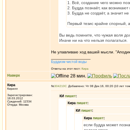
1. Всё, создание чего можно поз
2. Будда познаёт, как возникают 
3. Будда не создаёт, а значит не
Первый тезис крайне спорный, а
Вы ведь помните, что чужая воля до
Иначе ни на что нельзя полагаться.
Не улавливаю ход вашей мысли. "Аподикт
_________________
Буддизм чистой воды
Ответы на этот пост:
Кира
Наверх
Кира
№
304210
Добавлено: Чт 08 Дек 16, 00:20 (10 лет то
Кирилл
Зарегистрирован:
КИ
пишет
:
18.03.2012
Суждений: 11534
Кира
пишет
:
Откуда: Москва
КИ
пишет
:
Кира
пишет
:
если будда может познат