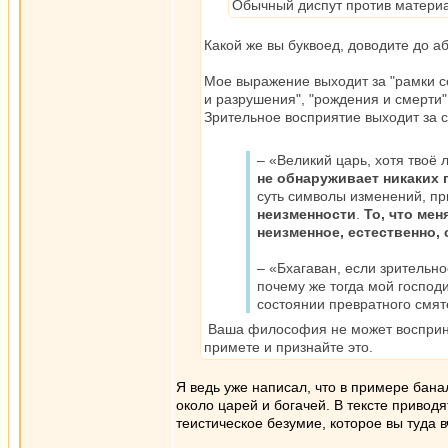
Обычный диспут против материа
Какой же вы буквоед, доводите до аб
Мое выражение выходит за "рамки с
и разрушения", "рождения и смерти"
Зрительное восприятие выходит за с
– «Великий царь, хотя твоё
не обнаруживает никаких 
суть символы изменений, пр
неизменности
.
То, что ме
неизменное, естественно,
– «Бхагаван, если зрительн
почему же тогда мой господ
состоянии превратного смя
Ваша философия не может воспринят
примете и признайте это.
Я ведь уже написал, что в примере бана
около царей и богачей. В тексте привод
теистическое безумие, которое вы туда 
_________________