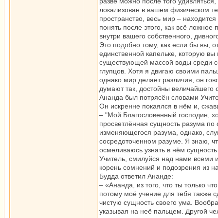
разве можно после того удивляться,
локализован в вашем физическом тел
пространство, весь мир – находится 
понять после этого, как всё ложно
внутри вашего собственного, дивног
Это подобно тому, как если бы вы, 
единственной капельке, которую вы 
существующей массой воды среди со
глупцов. Хотя я двигаю своими паль
однако мир делает различия, он гово
думают так, достойны величайшего 
Ананда был потрясён словами Учител
Он искренне покаялся в нём и, сжав
– "Мой Благословенный господин, хо
просветлённая сущность разума по
изменяющегося разума, однако, сл
сосредоточенном разуме. Я знаю, чт
осмеливаюсь узнать в нём сущность
Учитель, смилуйся над нами всеми 
корень сомнений и подозрения из н
Будда ответил Ананде:
– «Ананда, из того, что ты только ч
потому моё учение для тебя также 
чистую сущность своего ума. Вообра
указывая на неё пальцем. Другой че