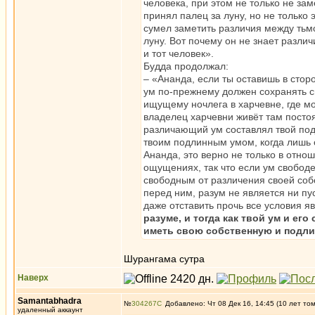
человека, при этом не только не за
принял палец за луну, но не только 
сумел заметить различия между тьм
луну. Вот почему он не знает различ
и тот человек».
Будда продолжал:
– «Ананда, если ты оставишь в сто
ум по-прежнему должен сохранять св
ищущему ночлега в харчевне, где мо
владелец харчевни живёт там постоя
различающий ум составлял твой под
твоим подлинным умом, когда лишь 
Ананда, это верно не только в отнош
ощущениях, так что если ум свободе
свободным от различения своей соб
перед ним, разум не является ни пу
даже отставить прочь все условия я
разуме, и тогда как твой ум и е
иметь свою собственную и подл
Шурангама сутра
Наверх
Samantabhadra
№
304267
Добавлено: Чт 08 Дек 16, 14:45 (10 лет то
удаленный аккаунт