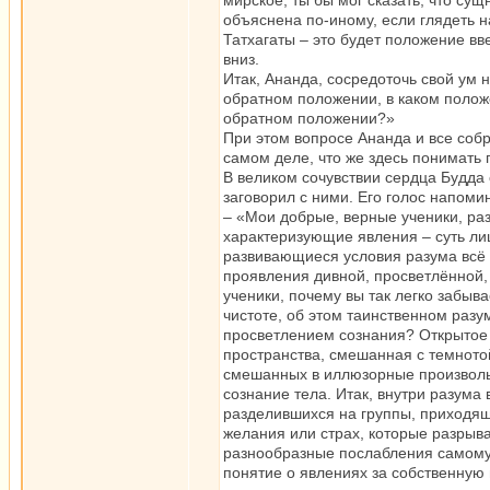
мирское, ты бы мог сказать, что сущ
объяснена по-иному, если глядеть 
Татхагаты – это будет положение вв
вниз.
Итак, Ананда, сосредоточь свой ум н
обратном положении, в каком положе
обратном положении?»
При этом вопросе Ананда и все соб
самом деле, что же здесь понимать
В великом сочувствии сердца Будд
заговорил с ними. Его голос напоми
– «Мои добрые, верные ученики, раз
характеризующие явления – суть ли
развивающиеся условия разума всё с
проявления дивной, просветлённой
ученики, почему вы так легко забыв
чистоте, об этом таинственном раз
просветлением сознания? Открытое 
пространства, смешанная с темнот
смешанных в иллюзорные произвольн
сознание тела. Итак, внутри разума
разделившихся на группы, приходящ
желания или страх, которые разрыва
разнообразные послабления самому 
понятие о явлениях за собственную 