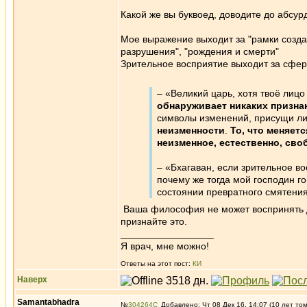
Какой же вы буквоед, доводите до абсурд
Мое выражение выходит за "рамки созда
разрушения", "рождения и смерти"
Зрительное восприятие выходит за сферу
– «Великий царь, хотя твоё ли
обнаруживает никаких призна
символы изменений, присущи ли
неизменности
.
То, что меняет
неизменное, естественно, сво
– «Бхагаван, если зрительное в
почему же тогда мой господин г
состоянии превратного смятени
Ваша философия не может воспринять да
признайте это.
_________________
Я врач, мне можно!
Ответы на этот пост:
КИ
Наверх
Samantabhadra
№
304264
Добавлено: Чт 08 Дек 16, 14:07 (10 лет то