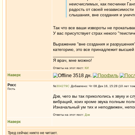
неисчислимых, как песчинки Ган
радость от своей независимост
слышания, вне создания и унич
Так что все ваши извороты не прокатыва
У вас присутствует страх некого "теисти
Выражение "вне создания и разрушения" 
категорию, это все принадлежит высшей
_________________
Я врач, мне можно!
Ответы на этот пост:
КИ
Наверх
Росс
№
304279
Добавлено: Чт 08 Дек 16, 15:28 (10 лет то
Гость
Дэв, чего вы так прикололись к звуку и 
вибраций, коих кроме звука полным пол
Изначальный ум тих и неподвижен, непок
Ответы на этот пост:
Дэв
Наверх
Тред сейчас никто не читает.