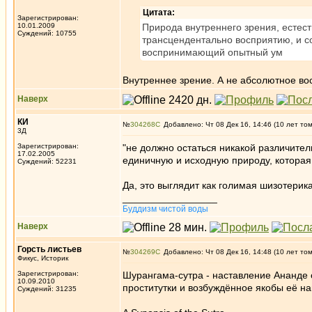
Цитата:
Зарегистрирован:
10.01.2009
Природа внутреннего зрения, естес
Суждений: 10755
трансцендентально восприятию, и со
воспринимающий опытный ум
Внутреннее зрение. А не абсолютное вос
Наверх
КИ
№
304268
Добавлено: Чт 08 Дек 16, 14:46 (10 лет то
3Д
Зарегистрирован:
"не должно остаться никакой различитель
17.02.2005
единичную и исходную природу, которая
Суждений: 52231
Да, это выглядит как голимая шизотерик
_________________
Буддизм чистой воды
Наверх
Горсть листьев
№
304269
Добавлено: Чт 08 Дек 16, 14:48 (10 лет то
Фикус, Историк
Зарегистрирован:
Шурангама-сутра - наставление Ананде о
10.09.2010
проститутки и возбуждённое якобы её н
Суждений: 31235