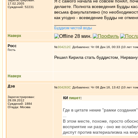
Зарегистрирован:
Я с самого начала не совсем понял, поч
17.02.2005
делаете. Полнота всеведения Будды кас
Суждений: 52231
весьма факультативно (по необходимости
как угодно - всеведение Будды не отмен
_________________
Буддизм чистой воды
Наверх
Росс
№
304212
Добавлено: Чт 08 Дек 16, 00:33 (10 лет то
Гость
Решил Кирила стать буддистом, Нирвану з
Наверх
Дэв
№
304263
Добавлено: Чт 08 Дек 16, 13:42 (10 лет то
Зарегистрирован:
КИ
пишет
:
28.09.2012
Суждений: 1884
Откуда: Москва
Где в цитате некие "рамки создания
...
В этом месте, похоже, просто обос
восприятие ни разу - оно же ослабе
диспут против материализма на мирс