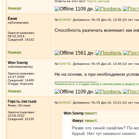
Ответы на этот пост:
Горсть листьев
Наверх
Ёжик
№
303968
Добавлено: Пн 05 Дек 16, 13:38 (10 лет то
заблокирован
Способность различать возникает, как из
Зарегистрирован:
08.03.2014
Суждений: 16142
Наверх
Won Soeng
№
303970
Добавлено: Пн 05 Дек 16, 13:46 (10 лет то
заблокирован(а)
Зарегистрирован:
Не на основе, а при необходимом условии
14.07.2006
_________________
Суждений: 14466
Откуда: Королев
Решительность и усердие (шила) в невозмутимом (самадхи) ис
Наверх
Горсть листьев
№
303994
Добавлено: Пн 05 Дек 16, 15:21 (10 лет то
Фикус, Историк
Зарегистрирован:
Won Soeng
пишет
:
10.09.2010
Суждений: 31235
Фикус
пишет
:
Разве это синий смайлик? По-мо
бурый. Нет тут никакого синего.