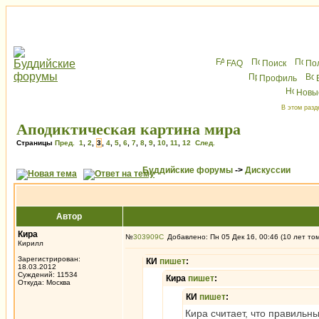
FAQ
Поиск
По
Профиль
Новы
В этом разд
Аподиктическая картина мира
Страницы
Пред.
1
,
2
,
3
,
4
,
5
,
6
,
7
,
8
,
9
,
10
,
11
,
12
След.
Буддийские форумы
->
Дискуссии
Автор
Кира
№
303909
Добавлено: Пн 05 Дек 16, 00:46 (10 лет то
Кирилл
Зарегистрирован:
КИ
пишет
:
18.03.2012
Суждений: 11534
Кира
пишет
:
Откуда: Москва
КИ
пишет
:
Кира считает, что правильны