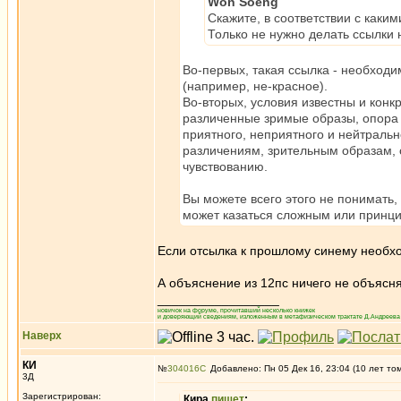
Won Soeng
Скажите, в соответствии с каким
Только не нужно делать ссылки
Во-первых, такая ссылка - необходи
(например, не-красное).
Во-вторых, условия известны и конк
различенные зримые образы, опора зр
приятного, неприятного и нейтральн
различениям, зрительным образам, 
чувствованию.
Вы можете всего этого не понимать,
может казаться сложным или принци
Если отсылка к прошлому синему необхо
А объяснение из 12пс ничего не объясня
_________________
новичок на форуме, прочитавший несколько книжек
и доверяющий сведениям, изложенным в метафизическом трактате Д.Андреева 
Наверх
КИ
№
304016
Добавлено: Пн 05 Дек 16, 23:04 (10 лет то
3Д
Зарегистрирован:
Кира
пишет
: