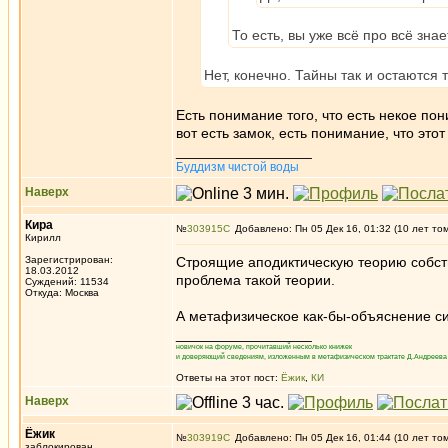
То есть, вы уже всё про всё знае
Нет, конечно. Тайны так и остаются 
Есть понимание того, что есть некое пон
вот есть замок, есть понимание, что этот
_________________
Буддизм чистой воды
Наверх
Кира
№
303915
Добавлено: Пн 05 Дек 16, 01:32 (10 лет то
Кирилл
Зарегистрирован:
Строящие аподиктическую теорию собств
18.03.2012
проблема такой теории.
Суждений: 11534
Откуда: Москва
А метафизическое как-бы-объяснение си
_________________
новичок на форуме, прочитавший несколько книжек
и доверяющий сведениям, изложенным в метафизическом трактате Д.Андреева 
Ответы на этот пост:
Ёжик
,
КИ
Наверх
Ёжик
№
303919
Добавлено: Пн 05 Дек 16, 01:44 (10 лет то
заблокирован