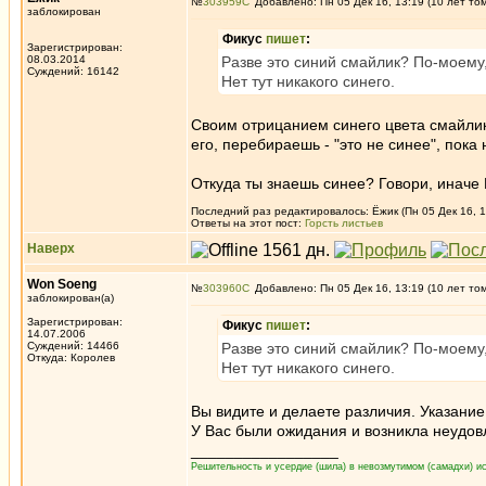
№
303959
Добавлено: Пн 05 Дек 16, 13:19 (10 лет то
заблокирован
Фикус
пишет
:
Зарегистрирован:
08.03.2014
Разве это синий смайлик? По-моему,
Суждений: 16142
Нет тут никакого синего.
Своим отрицанием синего цвета смайлик
его, перебираешь - "это не синее", пока
Откуда ты знаешь синее? Говори, иначе 
Последний раз редактировалось: Ёжик (Пн 05 Дек 16, 1
Ответы на этот пост:
Горсть листьев
Наверх
Won Soeng
№
303960
Добавлено: Пн 05 Дек 16, 13:19 (10 лет то
заблокирован(а)
Зарегистрирован:
Фикус
пишет
:
14.07.2006
Суждений: 14466
Разве это синий смайлик? По-моему,
Откуда: Королев
Нет тут никакого синего.
Вы видите и делаете различия. Указание
У Вас были ожидания и возникла неудовл
_________________
Решительность и усердие (шила) в невозмутимом (самадхи) ис