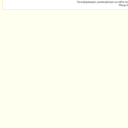
За информацию, размещённую на сайте пол
Мощь пх