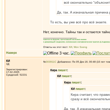
всё окончательно "объяснит
Да, так. А изначальная причина
То есть, вы уже всё про всё знаете.
Нет, конечно. Тайны так и остаются тайн
_________________
новичок на форуме, прочитавший несколько книжек
и доверяющий сведениям, изложенным в метафизическом трактате Д.Андреева 
Ответы на этот пост:
КИ
,
Won Soeng
Наверх
КИ
№
303911
Добавлено: Пн 05 Дек 16, 00:48 (10 лет то
3Д
Зарегистрирован:
Кира
пишет
:
17.02.2005
Суждений: 52231
КИ
пишет
:
Кира
пишет
:
КИ
пишет
:
Кира считает, что прави
сразу и всё окончатель
Да, так. А изначальная при