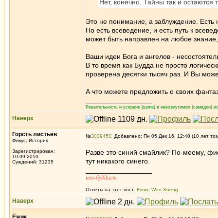
Нет, конечно. Тайны так и остаются 
Это не понимание, а заблуждение. Есть 
Но есть всеведение, и есть путь к всеве
может быть направлен на любое знание
Ваши идеи Бога и ангелов - несостоятель
В то время как Будда не просто логичес
проверена десятки тысяч раз. И Вы може
А что можете предложить о своих фанта
_________________
Решительность и усердие (шила) в невозмутимом (самадхи) ис
Наверх
Горсть листьев
№
303945
Добавлено: Пн 05 Дек 16, 12:40 (10 лет то
Фикус, Историк
Зарегистрирован:
Разве это синий смайлик? По-моему, фио
10.09.2010
тут никакого синего.
Суждений: 31235
_________________
нео-буддист
Ответы на этот пост:
Ёжик
,
Won Soeng
Наверх
Ёжик