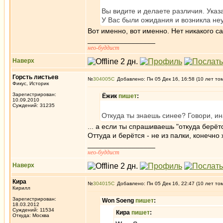
Вы видите и делаете различия. Указ
У Вас были ожидания и возникла неу
Вот именно, вот именно. Нет никакого са
_________________
нео-буддист
Наверх
Горсть листьев
№
304005
Добавлено: Пн 05 Дек 16, 16:58 (10 лет то
Фикус, Историк
Зарегистрирован:
Ёжик
пишет
:
10.09.2010
Суждений: 31235
Откуда ты знаешь синее? Говори, ин
... а если ты спрашиваешь "откуда берёт
Оттуда и берётся - не из палки, конечно
_________________
нео-буддист
Наверх
Кира
№
304015
Добавлено: Пн 05 Дек 16, 22:47 (10 лет то
Кирилл
Зарегистрирован:
Won Soeng
пишет
:
18.03.2012
Суждений: 11534
Кира
пишет
:
Откуда: Москва