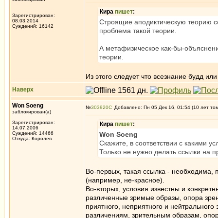
Кира
пишет
:
Зарегистрирован:
08.03.2014
Строящие аподиктическую теорию со
Суждений: 16142
проблема такой теории.
А метафизическое как-бы-объяснени
теории.
Из этого следует что всезнание будд ил
Наверх
Won Soeng
№
303920
Добавлено: Пн 05 Дек 16, 01:54 (10 лет то
заблокирован(а)
Зарегистрирован:
Кира
пишет
:
14.07.2006
Суждений: 14466
Won Soeng
Откуда: Королев
Скажите, в соответствии с какими ус
Только не нужно делать ссылки на 
Во-первых, такая ссылка - необходима, 
(например, не-красное).
Во-вторых, условия известны и конкретн
различенные зримые образы, опора зрения
приятного, неприятного и нейтрального
различениям, зрительным образам, опор