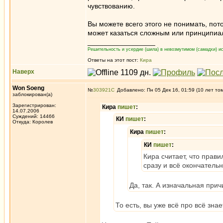
чувствованию.
Вы можете всего этого не понимать, пот
может казаться сложным или принципиал
_________________
Решительность и усердие (шила) в невозмутимом (самадхи) ис
Ответы на этот пост:
Кира
Наверх
Won Soeng
№
303921
Добавлено: Пн 05 Дек 16, 01:59 (10 лет то
заблокирован(а)
Зарегистрирован:
Кира
пишет
:
14.07.2006
Суждений: 14466
КИ
пишет
:
Откуда: Королев
Кира
пишет
:
КИ
пишет
:
Кира считает, что прави
сразу и всё окончатель
Да, так. А изначальная при
То есть, вы уже всё про всё знае