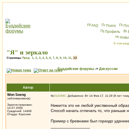
FAQ
Поиск
По
Профиль
Новы
В этом разд
"Я" и зеркало
Страницы
Пред.
1
,
2
,
3
,
4
,
5
,
6
,
7
,
8
,
9
,
10
,
11
,
12
Буддийские форумы
->
Дискуссии
Автор
Won Soeng
№
314258
Добавлено: Вт 14 Фев 17, 11:29 (9 лет том
заблокирован(а)
Зарегистрирован:
Нимитта это не любой умственный образ
14.07.2006
Способ начать отличать то, что раньше 
Суждений: 14466
Откуда: Королев
Пример с бревнами был гораздо удачнее
_________________