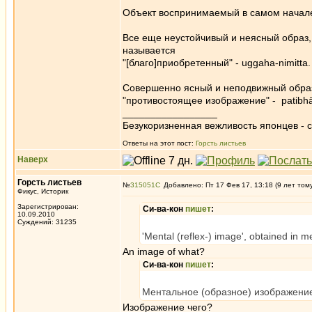
Объект воспринимаемый в самом начале 
Все еще неустойчивый и неясный образ,
называется
"[благо]приобретенный" - uggaha-nimitta.
Совершенно ясный и неподвижный образ
"противостоящее изображение" - patibhā
_________________
Безукоризненная вежливость японцев - с
Ответы на этот пост:
Горсть листьев
Наверх
Горсть листьев
№
315051
Добавлено: Пт 17 Фев 17, 13:18 (9 лет том
Фикус, Историк
Зарегистрирован:
Си-ва-кон
пишет
:
10.09.2010
Суждений: 31235
'Mental (reflex-) image', obtained in me
An image of what?
Си-ва-кон
пишет
:
Ментальное (образное) изображение
Изображение чего?