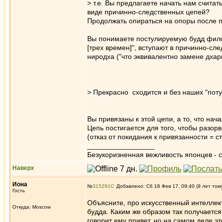
> т.е. Вы предлагаете начать нам счита
виде причинно-следственных цепей?
Продолжать опираться на опоры после 
Вы понимаете постулируемую будд фило
[трех времен]", вступают в причинно-сле
ниродха ("что эквивалентно замене дхарм
> Прекрасно сходится и без наших "поту
Вы привязаны к этой цепи, а то, что нач
Цепь постигается для того, чтобы разорв
(отказ от покидания к привязанности = 
_________________
Безукоризненная вежливость японцев - с
Наверх
Иона
№
315291
Добавлено: Сб 18 Фев 17, 09:40 (9 лет том
Гость
Объясните, про искусственный интеллект.
Откуда: Moscow
будда. Каким же образом так получается,
говорит ему привет, но на самом деле эт