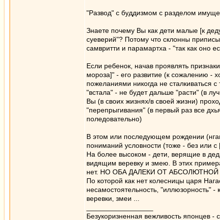
"Развод" с буддизмом с разделом имуще
Знаете почему Вы как дети малые [к дед
суеверий"? Потому что склонны припис
самвритти и парамартха - "так как оно ес
Если ребенок, начав проявлять признаки 
мороза]" - его развитие (к сожалению - 
пожеланиями никогда не сталкиваться с 
"встала" - не будет дальше "расти" (в лу
Вы (в своих жизнях/в своей жизни) прохо
"перепрыгивания" (в первый раз все дх
поледовательно)
В этом или последующем рождении (нган
пониманий условности (тоже - без или с 
На более высоком - дети, верящие в де
видящим веревку и змею. В этих примера
нет. НО ОБА ДАЛЕКИ ОТ АБСОЛЮТНОЙ (
По которой как нет колесницы царя Нагас
несамостоятельность, "иллюзорность" -
веревки, змеи ...
_________________
Безукоризненная вежливость японцев - с