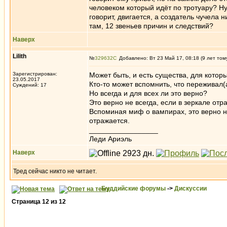
человеком который идёт по тротуару? Ну, 
говорит, двигается, а создатель чучела 
там, 12 звеньев причин и следствий?
Наверх
Lilith
№
329632
Добавлено: Вт 23 Май 17, 08:18 (9 лет том
Зарегистрирован:
Может быть, и есть существа, для которых
23.05.2017
Кто-то может вспомнить, что переживал(а
Суждений: 17
Но всегда и для всех ли это верно?
Это верно не всегда, если в зеркале отра
Вспоминая миф о вампирах, это верно не
отражается.
_________________
Леди Ариэль
Наверх
Тред сейчас никто не читает.
Буддийские форумы
->
Дискуссии
Страница
12
из
12