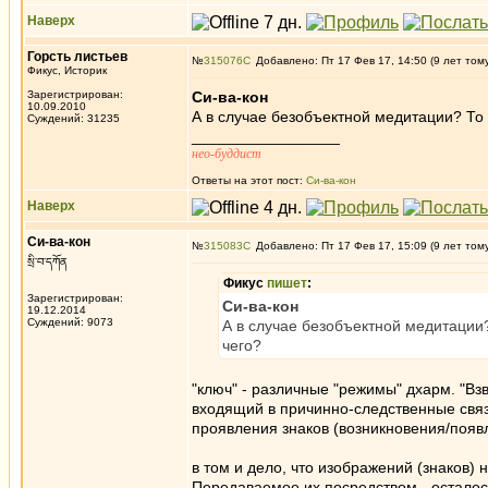
Наверх
Горсть листьев
№
315076
Добавлено: Пт 17 Фев 17, 14:50 (9 лет том
Фикус, Историк
Зарегистрирован:
Си-ва-кон
10.09.2010
А в случае безобъектной медитации? То е
Суждений: 31235
_________________
нео-буддист
Ответы на этот пост:
Си-ва-кон
Наверх
Си-ва-кон
№
315083
Добавлено: Пт 17 Фев 17, 15:09 (9 лет том
སྲི་བ་དཀོན
Фикус
пишет
:
Зарегистрирован:
Си-ва-кон
19.12.2014
Суждений: 9073
А в случае безобъектной медитации? 
чего?
"ключ" - различные "режимы" дхарм. "Вз
входящий в причинно-следственные связ
проявления знаков (возникновения/появле
в том и дело, что изображений (знаков) н
Передаваемое их посредством - осталось 