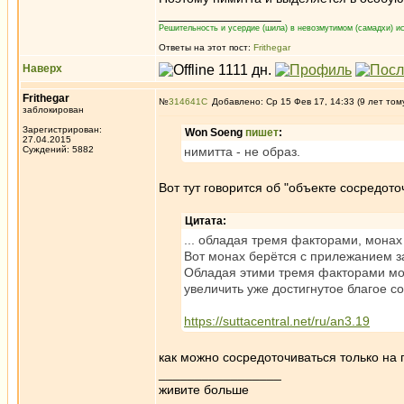
_________________
Решительность и усердие (шила) в невозмутимом (самадхи) ис
Ответы на этот пост:
Frithegar
Наверх
Frithegar
№
314641
Добавлено: Ср 15 Фев 17, 14:33 (9 лет том
заблокирован
Зарегистрирован:
Won Soeng
пишет
:
27.04.2015
Суждений: 5882
нимитта - не образ.
Вот тут говорится об "объекте сосредот
Цитата:
... обладая тремя факторами, монах
Вот монах берётся с прилежанием за
Обладая этими тремя факторами мон
увеличить уже достигнутое благое с
https://suttacentral.net/ru/an3.19
как можно сосредоточиваться только на 
_________________
живите больше