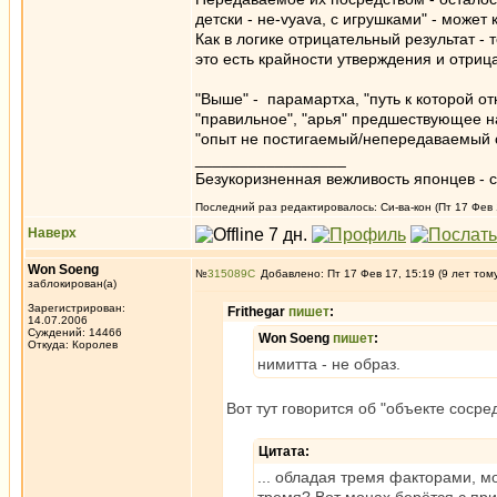
детски - не-vyava, с игрушками" - может
Как в логике отрицательный результат - т
это есть крайности утверждения и отриц
"Выше" - парамартха, "путь к которой о
"правильное", "арья" предшествующее 
"опыт не постигаемый/непередаваемый
_________________
Безукоризненная вежливость японцев - с
Последний раз редактировалось: Си-ва-кон (Пт 17 Фев 1
Наверх
Won Soeng
№
315089
Добавлено: Пт 17 Фев 17, 15:19 (9 лет том
заблокирован(а)
Зарегистрирован:
Frithegar
пишет
:
14.07.2006
Суждений: 14466
Won Soeng
пишет
:
Откуда: Королев
нимитта - не образ.
Вот тут говорится об "объекте соср
Цитата:
... обладая тремя факторами, м