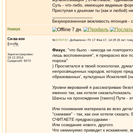
Суть - что-либо, имеющее видимые фор
Приступая к дхьянам ты (как и любой) н
_________________
Безукоризненная вежливость японцев - с
Наверх
Си-ва-кон
№
315072
Добавлено: Пт 17 Фев 17, 14:35 (9 лет том
སྲི་བ་དཀོན
Фикус
, "что было - никогда не повтори
Зарегистрирован:
лишь воспоминания", я прекрасно все по
19.12.2014
пороха"
Суждений: 9073
) Просчитался в твоей психологии, дума
непросвященных народов, которую предл
образованных', культурных Искателей (ни
Уровни верований я рассматриваю безот
именно так, как хотели сказать/показать.
Шансы на прохождение [такого] Пути - эт
Или понимание материала во всех дета
"схемами" - так, как они хотели сказа
СЧИТАЕТЕ предрассудками -
Или созидание нового, другого.
Что неминуемо приведет к искажению, вп