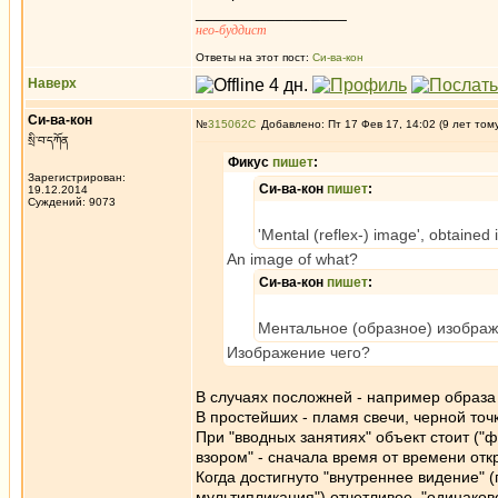
_________________
нео-буддист
Ответы на этот пост:
Си-ва-кон
Наверх
Си-ва-кон
№
315062
Добавлено: Пт 17 Фев 17, 14:02 (9 лет том
སྲི་བ་དཀོན
Фикус
пишет
:
Зарегистрирован:
Си-ва-кон
пишет
:
19.12.2014
Суждений: 9073
'Mental (reflex-) image', obtained 
An image of what?
Си-ва-кон
пишет
:
Ментальное (образное) изображ
Изображение чего?
В случаях посложней - например образа
В простейших - пламя свечи, черной точ
При "вводных занятиях" объект стоит ("ф
взором" - сначала время от времени отк
Когда достигнуто "внутреннее видение" 
мультипликация") отчетливое, "одинаков