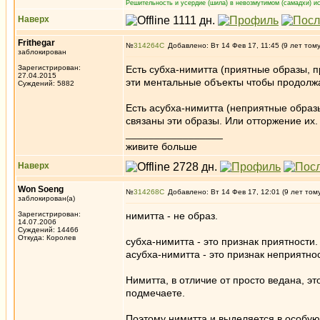
Решительность и усердие (шила) в невозмутимом (самадхи) ис
Наверх
Frithegar
№
314264
Добавлено: Вт 14 Фев 17, 11:45 (9 лет том
заблокирован
Зарегистрирован:
Есть субха-нимитта (приятные образы, 
27.04.2015
эти ментальные объекты чтобы продолж
Суждений: 5882
Есть асубха-нимитта (неприятные образы
связаны эти образы. Или отторжение их. Ж
_________________
живите больше
Наверх
Won Soeng
№
314268
Добавлено: Вт 14 Фев 17, 12:01 (9 лет том
заблокирован(а)
Зарегистрирован:
нимитта - не образ.
14.07.2006
Суждений: 14466
Откуда: Королев
субха-нимитта - это признак приятности.
асубха-нимитта - это признак неприятно
Нимитта, в отличие от просто ведана, эт
подмечаете.
Поэтому нимитта и выделяется в особую