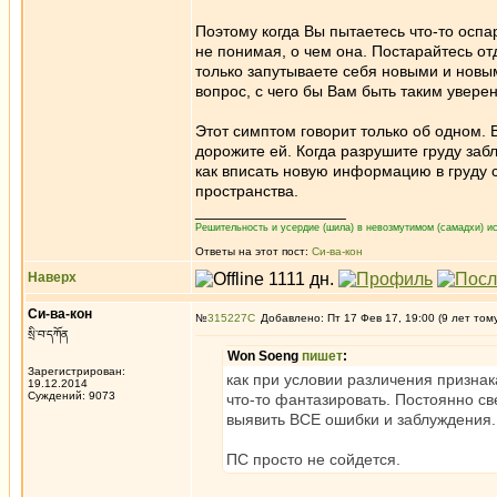
Поэтому когда Вы пытаетесь что-то оспар
не понимая, о чем она. Постарайтесь от
только запутываете себя новыми и новы
вопрос, с чего бы Вам быть таким увер
Этот симптом говорит только об одном.
дорожите ей. Когда разрушите груду забл
как вписать новую информацию в груду с
пространства.
_________________
Решительность и усердие (шила) в невозмутимом (самадхи) ис
Ответы на этот пост:
Си-ва-кон
Наверх
Си-ва-кон
№
315227
Добавлено: Пт 17 Фев 17, 19:00 (9 лет том
སྲི་བ་དཀོན
Won Soeng
пишет
:
Зарегистрирован:
как при условии различения призна
19.12.2014
Суждений: 9073
что-то фантазировать. Постоянно 
выявить ВСЕ ошибки и заблуждения.
ПС просто не сойдется.