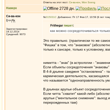
Ответы на этот пост:
Си-ва-кон
,
Won Soeng
Наверх
Си-ва-кон
№
315031
Добавлено: Пт 17 Фев 17, 10:59 (9 лет том
སྲི་བ་དཀོན
Frithegar
пишет
:
Зарегистрирован:
как можно сосредоточиваться только
19.12.2014
Суждений: 9073
Это правильно. (практически то же само
"Фишка" в том, что "знаковое" (абсолютн
только к сансаре, только к условному, 
нимитта - "знак" (в астрологии - "знамени
Если объекты сосредоточения "знаковы" 
В 4-й дхьяне самджня "остановлена" - так
кармическая деятельность, касающаяся то
что называется "однонаправленность ума" 
В дхьянах арупьи объект сосредоточения 
Если читта "схватит" какой-либо (абсолю
арупьи ("ментальное снижение": выход 
перерожденных там)