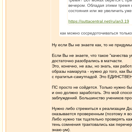
тремя? Вот монах берётся с при
вечером. Обладая этими тремя 
состояния или же увеличить уже
https://suttacentral.net/ru/an3.19
как можно сосредоточиваться только
Ну если Вы не знаете как, то не придум
Если Вы не знаете, что такое "качества 
достаточно разобрались в матчасти.
Это, конечно, не азы, но знать, как ра
образы намарупа - нужно до того, как В
с пратитья-самутпадой. Это ЕДИНСТВЕН
ПС просто не сойдется. Только нужно бы
и оно должно заработать. Это мой спосо
заблуждений. Большинство учеников про
Нужно либо стремиться к реализации Дх
оказывается проверенным (поэтому я все
Либо нужно так тщательно проверять к
тень сомнения трактовались как переч
знаю-ум).