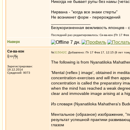
Никогда не бывает рупы без намы (четас
Нирвана - "когда все знаки стерты"
Не возникнет форм - перерождений
_________________
Безукоризненная вежливость японцев - с
Последний раз редактировалось: Си-ва-кон (Пт 17 Фев 1
Наверх
Си-ва-кон
№
315042
Добавлено: Пт 17 Фев 17, 12:15 (9 лет том
སྲི་བ་དཀོན
The following is from Nyanatiloka Mahather
Зарегистрирован:
19.12.2014
'Mental (reflex-) image', obtained in meditati
Суждений: 9073
concentration-exercises and will then appea
concentration is called the preparatory im
when the mind has reached a weak degree of
clear and immovable image arising at a hig
Из словаря (Nyanatiloka Mahathera's Buddh
Ментальное (образное) изображение, "п
результат успешной практики развивающ
глазом