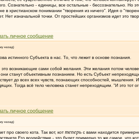
о. Сознательно - единицы, все остальные - бессознательно. Но это
не в христианском понимании "творения из ничего". Идея о "творе
ет. Нет изначальной точки. От простейших организмов идет это тво
му назад)
ва истинного Субъекта в нас. То, что лежит в основе познания.
 это возникающие сами собой желания. Эти желания потом человек
а они станут объективным познанием. Но есть Субъект непреходящий
твует до всех всех чувств, познающих способностей, мышления. 
дящих. Тогда всё тело человека станет непреходящим. "И это тот ог
му назад)
теперь
ет про своего кота. Так вот, кот
с вами находится примерно
увствуете Его воздействие - это будет примерно то же самое, что ко