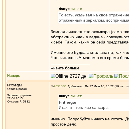
Фикус
пишет
:
То есть, указывая на своё отражение
отражёнными зеркалом, воспринима
Земная личность это ахамкара (само-твор
абстрактных идей а ведана - совокупност
к себе. Таком, каким он себя представля
Именно это Будда считал анатта, как и 
Что считалось Атманом в его время бра
_________________
живите больше
Наверх
Frithegar
№
285168
Добавлено: Пн 27 Июн 16, 10:22 (10 лет то
заблокирован
Зарегистрирован:
Фикус
пишет
:
27.04.2015
Суждений: 5882
Frithegar
Итак, я - топливо сансары.
именно. Попробуйте ничего не хотеть. Д
простое дело.