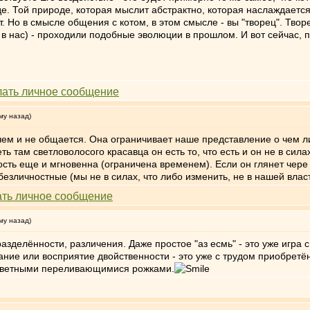
е. Той природе, которая мыслит абстрактно, которая наслаждаетс
т. Но в смысле общения с котом, в этом смысле - вы "творец". Тво
 в нас) - проходили подобные эволюции в прошлом. И вот сейчас,
му назад)
чем и не общается. Она ограничивает наше представление о чем ли
ть там светловолосого красавца он есть то, что есть и он не в сил
ость еще и мгновенна (ограничена временем). Если он глянет чере
безличностные (мы не в силах, что либо изменить, не в нашей власт
му назад)
зделённости, различения. Даже простое "аз есмь" - это уже игра с о
ние или восприятие двойственности - это уже с трудом приобретё
 цветными переливающимися рожками.