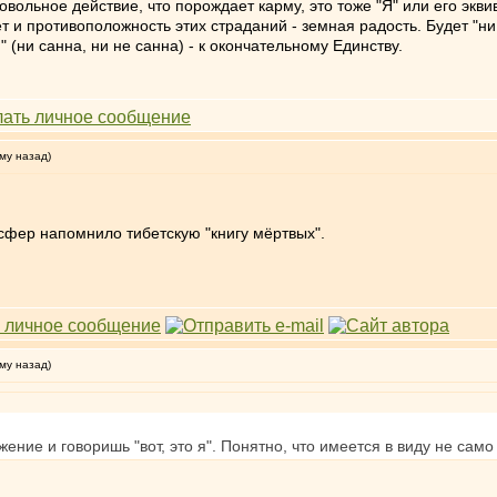
овольное действие, что порождает карму, это тоже "Я" или его экви
т и противоположность этих страданий - земная радость. Будет "ни
 (ни санна, ни не санна) - к окончательному Единству.
му назад)
фер напомнило тибетскую "книгу мёртвых".
му назад)
жение и говоришь "вот, это я". Понятно, что имеется в виду не само 