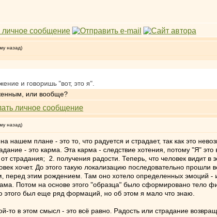
му назад)
ение и говоришь "вот, это я".
аженным, или вообще?
му назад)
а нашем плане - это то, что радуется и страдает, так как это нево
адание - это карма. Эта карма - следствие хотения, потому "Я" это 
 от страдания; 2. получения радости. Теперь, что человек видит в 
ловек хочет. До этого такую локализацию последовательно прошли 
ом, перед этим рождением. Там оно хотело определенных эмоций -
ама. Потом на основе этого "образца" было сформировано тело фи
До этого был еще ряд формаций, но об этом я мало что знаю.
й-то в этом смысл - это всё равно. Радость или страдание возвраща