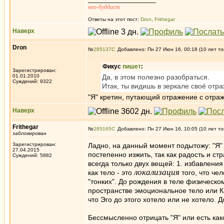
нео-буддист
Ответы на этот пост:
Dron
,
Frithegar
Наверх
Dron
№
285137
Добавлено: Пн 27 Июн 16, 00:18 (10 лет то
Фикус
пишет
:
Зарегистрирован:
01.01.2010
Да, в этом полезно разобраться.
Суждений: 9322
Итак, ты видишь в зеркале своё отраж
"Я" кретин, путающий отражение с отр
Наверх
Frithegar
№
285165
Добавлено: Пн 27 Июн 16, 10:05 (10 лет то
заблокирован
Зарегистрирован:
Ладно, на данный момент подытожу: "Я" н
27.04.2015
постепенно изжить, так как радость и стр
Суждений: 5882
всегда только двух вещей: 1. избавления
локализация
как тело - это
того, что че
"тонких". До рождения в теле физическ
пространстве эмоциональное тело или К
что Эго до этого хотело или не хотело. 
Бессмысленно отрицать "Я" или есть како