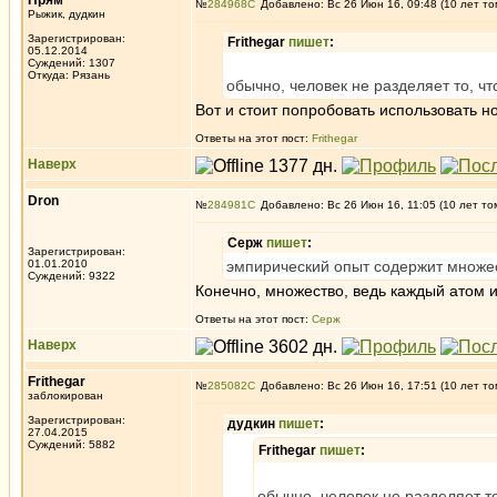
Прям
№
284968
Добавлено: Вс 26 Июн 16, 09:48 (10 лет то
Рыжик, дудкин
Зарегистрирован:
Frithegar
пишет
:
05.12.2014
Суждений: 1307
Откуда: Рязань
обычно, человек не разделяет то, что
Вот и стоит попробовать использовать н
Ответы на этот пост:
Frithegar
Наверх
Dron
№
284981
Добавлено: Вс 26 Июн 16, 11:05 (10 лет то
Серж
пишет
:
Зарегистрирован:
01.01.2010
эмпирический опыт содержит множе
Суждений: 9322
Конечно, множество, ведь каждый атом 
Ответы на этот пост:
Серж
Наверх
Frithegar
№
285082
Добавлено: Вс 26 Июн 16, 17:51 (10 лет то
заблокирован
Зарегистрирован:
дудкин
пишет
:
27.04.2015
Суждений: 5882
Frithegar
пишет
:
обычно, человек не разделяет то,