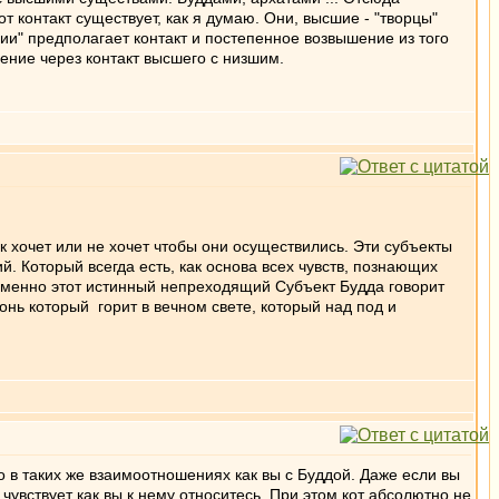
т контакт существует, как я думаю. Они, высшие - "творцы"
нии" предполагает контакт и постепенное возвышение из того
рение через контакт высшего с низшим.
 хочет или не хочет чтобы они осуществились. Эти субъекты
. Который всегда есть, как основа всех чувств, познающих
Именно этот истинный непреходящий Субъект Будда говорит
онь который горит в вечном свете, который над под и
 в таких же взаимоотношениях как вы с Буддой. Даже если вы
т чувствует как вы к нему относитесь. При этом кот абсолютно не