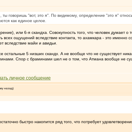
, ты говоришь "вот, это я". По видимому, определение "это я" относ
ются как единое целое.
ение), или 6-я скандха. Совокупность того, что человек думает о т
ь всех ощущений вследствие контакта, то ахамкара - это именно сов
ет вследствие майи и авидьи.
все остальные 5 низших скандх. А не вообще что не существует ника
минами. Спор с браминами шел не о том, что Атмана вообще не сущ
му назад)
остаточно быстро накопится ряд того, что потребует удовлетворени