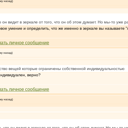
му назад)
 он видит в зеркале от того, что он об этом думает. Но мы-то уже р
овое умение и определить, что же именно в зеркале вы называете "
му назад)
ство вещей которые ограничены собственной индивидуальностью
индивидуален, верно?
му назад)
 что он видит в зеркале от того, что он об этом думает. Но мы-то у