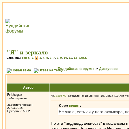
"Я" и зеркало
Страницы
Пред.
1
,
2
,
3
,
4
,
5
,
6
,
7
,
8
,
9
,
10
,
11
,
12
След.
Буддийские форумы
->
Дискуссии
Автор
Frithegar
№
284957
Добавлено: Вс 26 Июн 16, 08:14 (10 лет то
заблокирован
Зарегистрирован:
Серж
пишет
:
27.04.2015
Суждений: 5882
Не знаю, есть ли у него ахамкара, 
Но эта "индивидуальность" в кошачьем п
человеческую. Человеческая Индивидуаль