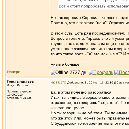
Вот и стоит попробовать использова
Не так спросил) Спросил: "человек подходи
Понятно, что в зеркале "не я". Отражени
В этом суть. Есть ряд посредников-тел. 
Вопрос в том, что: "правильно ли усмат
трудно, так как до конца сам еще не опр
умственное заключение, что там в зеркал
то что такое воля - "я" это или "не я"? И
_________________
живите больше
Наверх
Горсть листьев
№
285117
Добавлено: Вс 26 Июн 16, 22:36 (10 лет то
Фикус, Историк
Зарегистрирован:
Да, в этом полезно разобраться.
10.09.2010
Итак, ты видишь в зеркале своё отражение
Суждений: 31235
отражение, ты говоришь "вот, это я". П
как единое целое.
Но ты говоришь не об этом. Ты понимаешь
Кто же это? Или, может быть, правильне
С буддийской точки зрения мы вполне мо
_________________