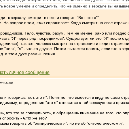
ть новое умение и определить, что же именно в зеркале вы называе
т к зеркалу, смотрит в него и говорит: "Вот, это я""
кто
е. Но вопрос в том,
спрашивает. Когда смотрит на свое отражен
Проводников. Тело, чувства, разум. Тем не менее, рано или поздно
ривать "Я" через ряд посредников?. Существует ли это "Я" после о
еделился), так вот: человек смотрит на отражение и видит отражени
е "не я", "я" - что-то другое. Потом пытается понять, если это в з
 т.д. в этом духе размышления
му назад)
 и говоришь "вот, это я". Понятно, что имеется в виду не само отра
о видимому, определение "это я" относится к той совокупности при
, что это за совокупность, и обращаешь внимание на того, кто опр
что
е спросить -
же это?
жем говорить об "эмпирическом я", но не об "онтологическом я".