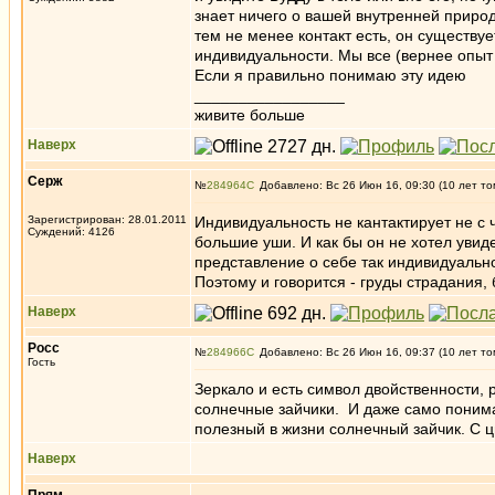
знает ничего о вашей внутренней природ
тем не менее контакт есть, он существуе
индивидуальности. Мы все (вернее опыт
Если я правильно понимаю эту идею
_________________
живите больше
Наверх
Серж
№
284964
Добавлено: Вс 26 Июн 16, 09:30 (10 лет то
Зарегистрирован: 28.01.2011
Индивидуальность не кантактирует не с 
Суждений: 4126
большие уши. И как бы он не хотел увиде
представление о себе так индивидуальн
Поэтому и говорится - груды страдания, 
Наверх
Росс
№
284966
Добавлено: Вс 26 Июн 16, 09:37 (10 лет то
Гость
Зеркало и есть символ двойственности, ра
солнечные зайчики. И даже само понима
полезный в жизни солнечный зайчик. С
Наверх