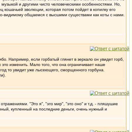
я музыкой и другими чисто человеческими особенностями. Но,
рец кошачьей эволюции, которая потом пойдет в копилку его
 по-видимому общаемся с высшими существами как коты с нами.
бо. Например, если горбатый глянет в зеркало он увидет горб,
ах это изменить. Мало того, что она ограничивает наше
 год то увидит уже лысеющего, сморщенного горбуна.
и).
тражениями. "Это я", "это мир", "это оно" и т.д. - пляшушие
нный, купленный на последние деньги, очень нужный и