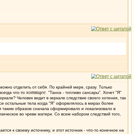
зможно отделить от себя. По крайней мере, сразу. Только
хотящее
всегда что-то
. "Танха - топливо сансары". Хочет "Я"
зеркале? Человек видит в зеркале следствие своего хотения, так
все остальные тела когда "Я" оформлялось в мирах более
 и таким образом сначала сформировало и локализовало в
зическое во чреве матери. Со всем набором следствий того,
ется к своему источнику, и этот источник - что-то конечное на