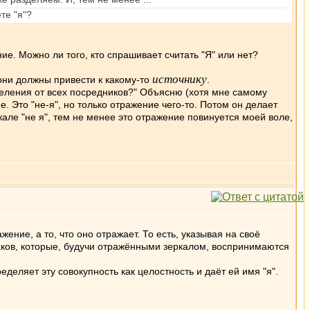
те "я"?
ие. Можно ли того, кто спрашивает считать "Я" или нет?
источнику
 они должны привести к какому-то
.
тделения от всех посредников?" Объясню (хотя мне самому
е. Это "не-я", но только отражение чего-то. Потом он делает
еркале "не я", тем не менее это отражение повинуется моей воле,
жение, а то, что оно отражает. То есть, указывая на своё
знаков, которые, будучи отражёнными зеркалом, воспринимаются
еделяет эту совокупность как целостность и даёт ей имя "я".