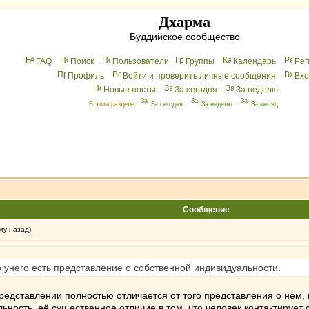
Дхарма
Буддийское сообщество
FAQ
Поиск
Пользователи
Группы
Календарь
Peг
Профиль
Войти и проверить личные сообщения
Вхo
Новые посты
За сегодня
За неделю
В этом разделе:
За сегодня
За неделю
За месяц
Сообщение
му назад)
но унего есть представление о собственной индивидуальности.
редставлении полностью отличается от того представления о нем, 
ность, её существенное отличие в том, что человек контактирует