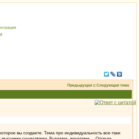
иcтрaция
д
Предыдущая
::
Следующая тема
которое вы создаете. Тема про индивидуальность все-таки
 с высшими существами. Буддами, архатами ... Отсюда