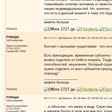
главнейшее отличие человека от животног
наших индивидуальностей. Но, конечно, 
что есть в данный момент к тому что буд
_________________
живите больше
Наверх
Frithegar
№
284958
Добавлено: Вс 26 Июн 16, 08:24 (10 лет то
заблокирован
Зарегистрирован:
Контакт с высшими существами - это осно
27.04.2015
Суждений: 5882
Есть преходящие, временные субъекты -
можно отделить от себя и познать. Тогд
способностей, мышления. Который сущес
нужно отделить от всех субъектов прехо
повсюду".
_________________
живите больше
Наверх
Frithegar
№
284962
Добавлено: Вс 26 Июн 16, 09:06 (10 лет то
заблокирован
Зарегистрирован:
... я объясню, что имею в виду. Серж пиш
27.04.2015
и увидите Будду в теле или вне его, поч
Суждений: 5882