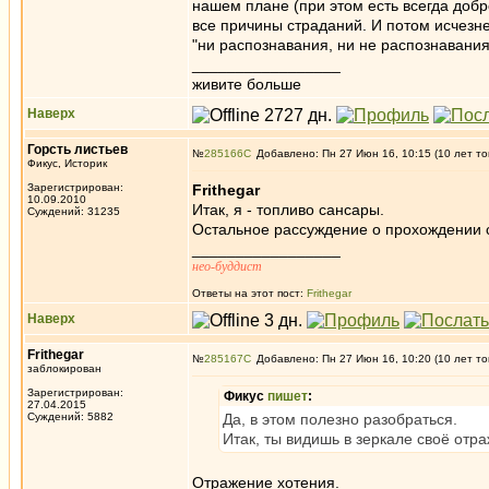
нашем плане (при этом есть всегда добр
все причины страданий. И потом исчезне
"ни распознавания, ни не распознавания"
_________________
живите больше
Наверх
Горсть листьев
№
285166
Добавлено: Пн 27 Июн 16, 10:15 (10 лет то
Фикус, Историк
Зарегистрирован:
Frithegar
10.09.2010
Итак, я - топливо сансары.
Суждений: 31235
Остальное рассуждение о прохождении с
_________________
нео-буддист
Ответы на этот пост:
Frithegar
Наверх
Frithegar
№
285167
Добавлено: Пн 27 Июн 16, 10:20 (10 лет то
заблокирован
Зарегистрирован:
Фикус
пишет
:
27.04.2015
Суждений: 5882
Да, в этом полезно разобраться.
Итак, ты видишь в зеркале своё отра
Отражение хотения.