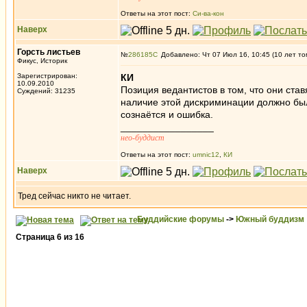
Ответы на этот пост:
Си-ва-кон
Наверх
Горсть листьев
№
286185
Добавлено: Чт 07 Июл 16, 10:45 (10 лет то
Фикус, Историк
Зарегистрирован:
КИ
10.09.2010
Позиция ведантистов в том, что они ста
Суждений: 31235
наличие этой дискриминации должно было
сознаётся и ошибка.
_________________
нео-буддист
Ответы на этот пост:
umnic12
,
КИ
Наверх
Тред сейчас никто не читает.
Буддийские форумы
->
Южный буддизм
Страница
6
из
16