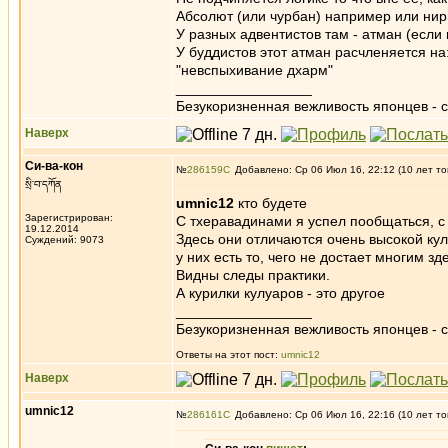
Абсолют (или чурбан) например или ни
У разных адвентистов там - атман (если 
У буддистов этот атман расчленяется на
"невспыхивание дхарм"
_________________
Безукоризненная вежливость японцев - с
Наверх
Си-ва-кон
№
286159
Добавлено: Ср 06 Июл 16, 22:12 (10 лет то
སྲི་བ་དཀོན
umnic12
кто будете
Зарегистрирован:
С тхеравадинами я успел пообщаться, с 
19.12.2014
Здесь они отличаются очень высокой кул
Суждений: 9073
у них есть то, чего не достает многим зд
Видны следы практики.
А курилки кулуаров - это другое
_________________
Безукоризненная вежливость японцев - с
Ответы на этот пост:
umnic12
Наверх
umnic12
№
286161
Добавлено: Ср 06 Июл 16, 22:16 (10 лет то