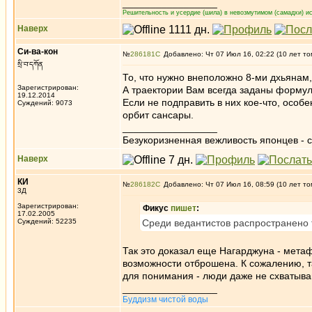
_________________
Решительность и усердие (шила) в невозмутимом (самадхи) ис
Наверх
Си-ва-кон
№
286181
Добавлено: Чт 07 Июл 16, 02:22 (10 лет то
སྲི་བ་དཀོན
То, что нужно внеположно 8-ми дхьянам, 
Зарегистрирован:
А траектории Вам всегда заданы форму
19.12.2014
Если не подправить в них кое-что, особ
Суждений: 9073
орбит сансары.
_________________
Безукоризненная вежливость японцев - с
Наверх
КИ
№
286182
Добавлено: Чт 07 Июл 16, 08:59 (10 лет то
3Д
Зарегистрирован:
Фикус
пишет
:
17.02.2005
Суждений: 52235
Среди ведантистов распространено 
Так это доказал еще Нагарджуна - метаф
возможности отброшена. К сожалению, т
для понимания - люди даже не схватыва
_________________
Буддизм чистой воды