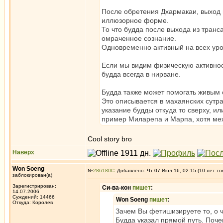
После обретения Дхармакаи, выход 
иллюзорное форме.
То что будда после выхода из транса
омраченное сознание.
Одновременно активный на всех уров
Если мы видим физическую активност
будда всегда в нирване.
Будда также может помогать живым 
Это описывается в махаянских сутра
указание будды откуда то сверху, ил
пример Миларепа и Марпа, хотя ме
Cool story bro
Наверх
Won Soeng
№
286180
Добавлено: Чт 07 Июл 16, 02:15 (10 лет то
заблокирован(а)
Зарегистрирован:
Си-ва-кон
пишет
:
14.07.2006
Суждений: 14466
Won Soeng
пишет
:
Откуда: Королев
Зачем Вы фетишизируете то, о 
Будда указал прямой путь. Почем