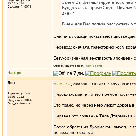
Зачем Вы фетишизируете то, о чем 
19.12.2014
Суждений: 9073
Будда указал прямой путь. Почему бы
дней?
В чем для Вас польза рассуждать о 
Сначала лошади показывают дистанцию, 
Перевод: сначала траекторию косм кора
_________________
Безукоризненная вежливость японцев - с
Ответы на этот пост:
Won Soeng
Наверх
Дэв
№
286175
Добавлено: Чт 07 Июл 16, 00:27 (10 лет то
Зарегистрирован:
Ниродха-самапатти это прямое постижен
28.09.2012
Суждений: 1884
Откуда: Москва
Это транс, но через него лежит дорога в
Нирвана это сознание Тела Дхармакаи 
После обретения Дхармакаи, выход из т
иллюзорное форме.