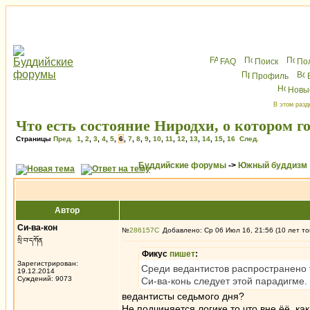
FAQ
Поиск
По
Профиль
Новы
В этом разд
Что есть состояние Ниродхи, о котором г
Страницы
Пред.
1
,
2
,
3
,
4
,
5
,
6
,
7
,
8
,
9
,
10
,
11
,
12
,
13
,
14
,
15
,
16
След.
Буддийские форумы
->
Южный буддизм
Автор
Си-ва-кон
№
286157
Добавлено: Ср 06 Июл 16, 21:56 (10 лет то
སྲི་བ་དཀོན
Фикус
пишет
:
Зарегистрирован:
Среди ведантистов распространено т
19.12.2014
Суждений: 9073
Си-ва-конь следует этой парадигме.
ведантисты седьмого дня?
Не подчиняется логике то что вне ёё, как