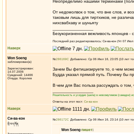
Неопределимо нашими терминами (полно и
От недомолвок о том, что вне слов, и во
таковым лишь для тиртхиков, не различа
нихсвабхаву и шуньяту
_________________
Безукоризненная вежливость японцев - с
Последний раз редактировалось: Си-ва-кон (Чт 07 Июл 
Наверх
Won Soeng
№
286169
Добавлено: Ср 06 Июл 16, 23:05 (10 лет то
заблокирован(а)
Зарегистрирован:
Зачем Вы фетишизируете то, о чем мож
14.07.2006
Будда указал прямой путь. Почему бы про
Суждений: 14466
Откуда: Королев
В чем для Вас польза рассуждать о том
_________________
Решительность и усердие (шила) в невозмутимом (самадхи) ис
Ответы на этот пост:
Си-ва-кон
Наверх
Си-ва-кон
№
286172
Добавлено: Ср 06 Июл 16, 23:14 (10 лет то
སྲི་བ་དཀོན
Won Soeng
пишет
:
Зарегистрирован: