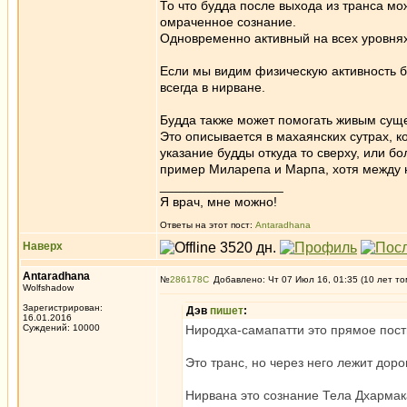
То что будда после выхода из транса мож
омраченное сознание.
Одновременно активный на всех уровнях 
Если мы видим физическую активность бу
всегда в нирване.
Будда также может помогать живым суще
Это описывается в махаянских сутрах, к
указание будды откуда то сверху, или бо
пример Миларепа и Марпа, хотя между 
_________________
Я врач, мне можно!
Ответы на этот пост:
Antaradhana
Наверх
Antaradhana
№
286178
Добавлено: Чт 07 Июл 16, 01:35 (10 лет то
Wolfshadow
Зарегистрирован:
Дэв
пишет
:
16.01.2016
Суждений: 10000
Ниродха-самапатти это прямое пост
Это транс, но через него лежит доро
Нирвана это сознание Тела Дхарма