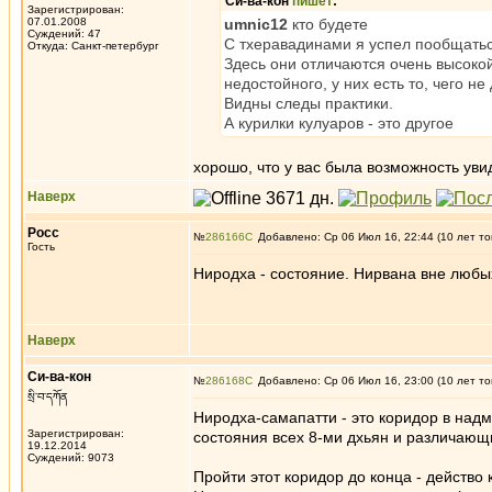
Си-ва-кон
пишет
:
Зарегистрирован:
07.01.2008
umnic12
кто будете
Суждений: 47
С тхеравадинами я успел пообщаться
Откуда: Санкт-петербург
Здесь они отличаются очень высокой
недостойного, у них есть то, чего не
Видны следы практики.
А курилки кулуаров - это другое
хорошо, что у вас была возможность уви
Наверх
Росс
№
286166
Добавлено: Ср 06 Июл 16, 22:44 (10 лет то
Гость
Ниродха - состояние. Нирвана вне любы
Наверх
Си-ва-кон
№
286168
Добавлено: Ср 06 Июл 16, 23:00 (10 лет то
སྲི་བ་དཀོན
Ниродха-самапатти - это коридор в над
Зарегистрирован:
состояния всех 8-ми дхьян и различаю
19.12.2014
Суждений: 9073
Пройти этот коридор до конца - действ