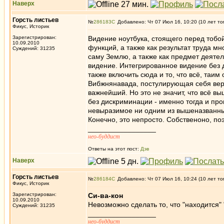
Наверх
Горсть листьев
№
286183
Добавлено: Чт 07 Июл 16, 10:20 (10 лет то
Фикус, Историк
Зарегистрирован:
Видение ноутбука, стоящего перед тобой
10.09.2010
функций, а также как результат труда 
Суждений: 31235
саму Землю, а также как предмет деятел
видение. Интегрированное видение без д
также включить сюда и то, что всё, таим
Вибжнянавада, постулирующая себя верш
важнейший. Но это не значит, что всё вы
без дискриминации - именно тогда и пр
невыразимое ни одним из вышеназванны
Конечно, это непросто. Собственоно, по
_________________
нео-буддист
Ответы на этот пост:
Дэв
Наверх
Горсть листьев
№
286184
Добавлено: Чт 07 Июл 16, 10:24 (10 лет то
Фикус, Историк
Зарегистрирован:
Си-ва-кон
10.09.2010
Невозможно сделать то, что "находится"
Суждений: 31235
_________________
нео-буддист