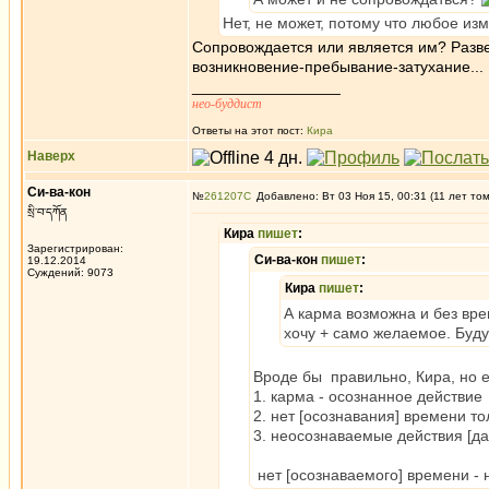
Нет, не может, потому что любое и
Сопровождается или является им? Разве 
возникновение-пребывание-затухание...
_________________
нео-буддист
Ответы на этот пост:
Кира
Наверх
Си-ва-кон
№
261207
Добавлено: Вт 03 Ноя 15, 00:31 (11 лет то
སྲི་བ་དཀོན
Кира
пишет
:
Зарегистрирован:
Си-ва-кон
пишет
:
19.12.2014
Суждений: 9073
Кира
пишет
:
А карма возможна и без вре
хочу + само желаемое. Будут
Вроде бы правильно, Кира, но е
1. карма - осознанное действие
2. нет [осознавания] времени то
3. неосознаваемые действия [да
нет [осознаваемого] времени - 