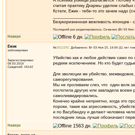
А психика убийцы разлагается. Потому ч
считая практику Дхармы уделом слабых 
Кстати, Ежик - тебе-то это зачем надо (счи
_________________
Безукоризненная вежливость японцев - с
Последний раз редактировалось: Си-ва-кон (Вт 03 Ноя 1
Наверх
Ёжик
№
261225
Добавлено: Вт 03 Ноя 15, 14:04 (11 лет то
заблокирован
Убийство как и любое действие само по 
Зарегистрирован:
редким исключением. Но кто будет судье
08.03.2014
Суждений: 16142
Для эволюции же убийство, межвидовое,
саморегулирования.
Мы не проливаем слез, что один волк заг
поглотила другую или завладела всеми 
самоликвидировались.
Конечно крайне неприятно, когда это пр
пороки, такие как агрессивность, убийс
и по Васубандху и делают человека чело
последние лишь лучше обозначают первые
Наверх