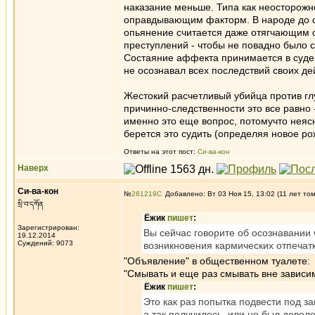
наказание меньше. Типа как неосторожн
оправдывающим факторм. В народе до сих
опьянение считается даже отягчающим о
преступлений - чтобы не повадно было с
Состаяние аффекта принимается в суде 
не осознавал всех последствий своих дей
Жестокий расчетливый убийца против гл
причинно-следственности это все равно 
именно это еще вопрос, потомучто неясн
берется это судить (определяя новое рож
Ответы на этот пост:
Си-ва-кон
Наверх
Си-ва-кон
№
261219
Добавлено: Вт 03 Ноя 15, 13:02 (11 лет то
སྲི་བ་དཀོན
Ёжик
пишет
:
Зарегистрирован:
Вы сейчас говорите об осознавании 
19.12.2014
Суждений: 9073
возникновения кармических отпечатко
"Объявление" в общественном туалете:
"Смывать и еще раз смывать вне зависим
Ёжик
пишет
:
Это как раз попытка подвести под з
а так получилось, или не был доволе