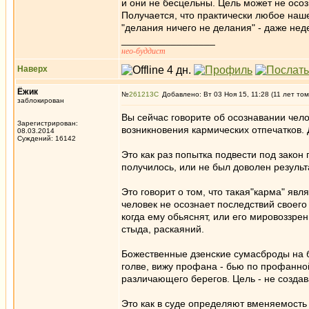
и они не бесцельны. Цель может не осозн
Получается, что практически любое наш
"делания ничего не делания" - даже не
_________________
нео-буддист
Наверх
Ёжик
№
261213
Добавлено: Вт 03 Ноя 15, 11:28 (11 лет том
заблокирован
Вы сейчас говорите об осознавании чело
Зарегистрирован:
возникновения кармических отпечатков. Д
08.03.2014
Суждений: 16142
Это как раз попытка подвести под закон
получилось, или не был доволен результ
Это говорит о том, что такая"карма" яв
человек не осознает последствий своего 
когда ему обьяснят, или его мировоззрен
стыда, раскаяний.
Божественные дзенские сумасброды на б
голве, вижу профана - бью по профанной
различающего берегов. Цель - не создав
Это как в суде определяют вменяемость п