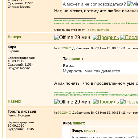
Суждений: 11534
А может и не сопровождаться?
Откуда: Москва
Нет, не может, потому что любое измен
_________________
новичок на форуме, прочитавший несколько книжек
и доверяющий сведениям, изложенным в метафизическом трактате Д.Андреева 
Ответы на этот пост:
Горсть листьев
Наверх
Кира
№
261202
Добавлено: Вт 03 Ноя 15, 00:05 (11 лет то
Кирилл
Зарегистрирован:
Тая
пишет
:
18.03.2012
Суждений: 11534
Кира
Откуда: Москва
Мудрость, мне так думается..
А как понять, что в просветлённом уме
_________________
новичок на форуме, прочитавший несколько книжек
и доверяющий сведениям, изложенным в метафизическом трактате Д.Андреева 
Наверх
Горсть листьев
№
261204
Добавлено: Вт 03 Ноя 15, 00:13 (11 лет то
Фикус, Историк
Зарегистрирован:
Кира
пишет
:
10.09.2010
Суждений: 31235
Фикус
пишет
:
А может и не сопровождаться?