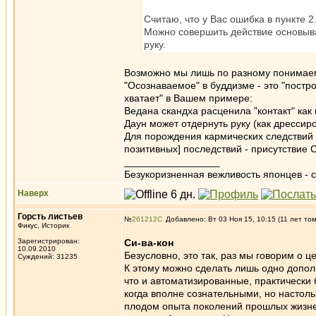
Считаю, что у Вас ошибка в пункте 2
Можно совершить действие основыва
руку.
Возможно мы лишь по разному понимаем
"Осознаваемое" в буддизме - это "постр
хватает" в Вашем примере:
Ведана скандха расценила "контакт" как
Даун может отдернуть руку (как дрессир
Для порождения кармических следствий 
позитивных] последствий - присутствие
_________________
Безукоризненная вежливость японцев - с
Наверх
Горсть листьев
№
261212
Добавлено: Вт 03 Ноя 15, 10:15 (11 лет то
Фикус, Историк
Зарегистрирован:
Си-ва-кон
10.09.2010
Безусловно, это так, раз мы говорим о 
Суждений: 31235
К этому можно сделать лишь одно допо
что и автоматизированные, практически
когда вполне сознательными, но настоль
плодом опыта поколений прошлых жизней