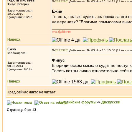
Горсть листьев
№
261229
Добавлено: Вт 03 Ноя 15, 14:31 (11 лет то
Фикус, Историк
Зарегистрирован:
Ёжик
10.09.2010
То есть, нельзя судить человека за его 
Суждений: 31235
намерениях? "Благими помыслами вымощ
_________________
нео-буддист
Наверх
Ёжик
№
261232
Добавлено: Вт 03 Ноя 15, 15:00 (11 лет то
заблокирован
Фикус
Зарегистрирован:
В юридическом смысле судят по поступк
08.03.2014
Суждений: 16142
Тоесть вот ты лично относительно себя к
Наверх
Тред сейчас никто не читает.
Буддийские форумы
->
Дискуссии
Страница
9
из
13