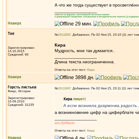
А что же тогда существует в просветлён
_________________
новичок на форуме, прочитавший несколько книжек
и доверяющий сведениям, изложенным в метафизическом трактате Д.Андреева 
Наверх
Тая
№
261189
Добавлено: Пн 02 Ноя 15, 23:10 (11 лет то
Кира
Зарегистрирован:
Мудрость, мне так думается..
13.10.2015
Суждений: 60
_________________
Длина текста неограниченна.
Ответы на этот пост:
Кира
Наверх
Горсть листьев
№
261190
Добавлено: Пн 02 Ноя 15, 23:11 (11 лет том
Фикус, Историк
Зарегистрирован:
Кира
пишет
:
10.09.2010
Суждений: 31235
А если возникла дхармочка радость 
а возникновение цифр на циферблате ч
_________________
нео-буддист
Ответы на этот пост:
Кира
Наверх