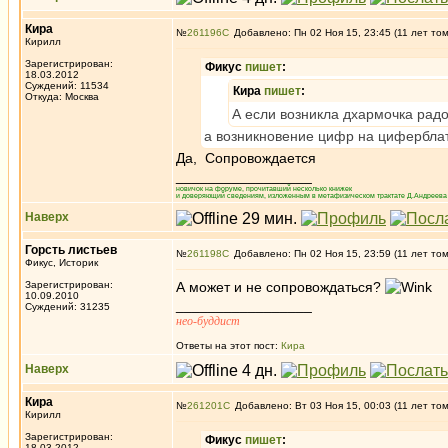
Кира
№
261196
Добавлено: Пн 02 Ноя 15, 23:45 (11 лет то
Кирилл
Зарегистрирован:
Фикус
пишет
:
18.03.2012
Суждений: 11534
Кира
пишет
:
Откуда: Москва
А если возникла дхармочка радо
а возникновение цифр на цифербла
Да, Сопровождается
_________________
новичок на форуме, прочитавший несколько книжек
и доверяющий сведениям, изложенным в метафизическом трактате Д.Андреева 
Наверх
Горсть листьев
№
261198
Добавлено: Пн 02 Ноя 15, 23:59 (11 лет то
Фикус, Историк
Зарегистрирован:
А может и не сопровождаться?
10.09.2010
_________________
Суждений: 31235
нео-буддист
Ответы на этот пост:
Кира
Наверх
Кира
№
261201
Добавлено: Вт 03 Ноя 15, 00:03 (11 лет то
Кирилл
Зарегистрирован:
Фикус
пишет
:
18.03.2012