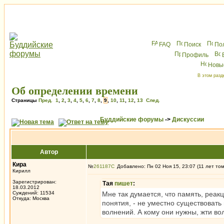
FAQ
Поиск
По
Профиль
Новы
В этом разд
Об определении времени
Страницы
Пред.
1
,
2
,
3
,
4
,
5
,
6
,
7
,
8
,
9
,
10
,
11
,
12
,
13
След.
Буддийские форумы
->
Дискуссии
Автор
Кира
№
261187
Добавлено: Пн 02 Ноя 15, 23:07 (11 лет то
Кирилл
Зарегистрирован:
Тая
пишет
:
18.03.2012
Суждений: 11534
Мне так думается, что память, реак
Откуда: Москва
понятия, - не уместно существовать
волнений. А кому они нужны, жти в