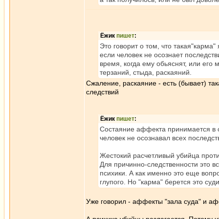
Ёжик
пишет
:
Это говорит о том, что такая"карма
если человек не осознает последстви
время, когда ему обьяснят, или его 
терзаний, стыда, раскаяний.
Сжаление, раскаяние - есть (бывает) та
следствий
Ёжик
пишет
:
Состаяние аффекта принимается в с
человек не осознавал всех последств
Жестокий расчетливый убийца против
Для причинно-следственности это вс
психики. А как именно это еще вопр
глупого. Но "карма" берется это суд
Уже говорил - аффекты "зала суда" и аф