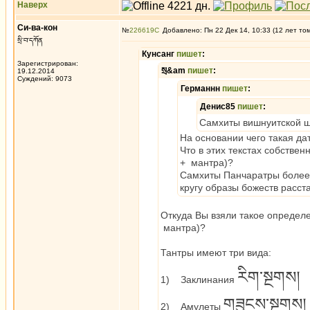
Наверх
Си-ва-кон
№
226619
Добавлено: Пн 22 Дек 14, 10:33 (12 лет то
སྲི་བ་དཀོན
Кунсанг
пишет
:
Зарегистрирован:
སྲ&am
пишет
:
19.12.2014
Суждений: 9073
Германнн
пишет
:
Денис85
пишет
:
Самхиты вишнуитской ш
На основании чего такая да
Что в этих текстах собстве
+ мантра)?
Самхиты Панчаратры более 
кругу образы божеств расст
Откуда Вы взяли такое определ
мантра)?
Тантры имеют три вида:
རིག་སྔགས།
1) Заклинания
གཟུངས་སྔགས།
2) Амулеты