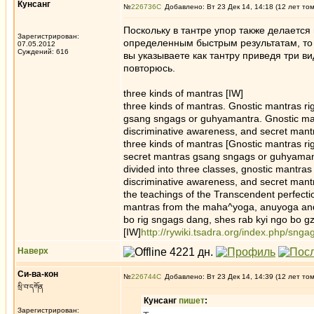
Кунсанг
№
226736
Добавлено: Вт 23 Дек 14, 14:18 (12 лет то
Поскольку в тантре упор также делается
Зарегистрирован:
определенным быстрым результатам, то 
07.05.2012
Суждений: 616
вы указываете как тантру приведя три в
повторюсь.
three kinds of mantras [IW]
three kinds of mantras. Gnostic mantras 
gsang sngags or guhyamantra. Gnostic mant
discriminative awareness, and secret mantr
three kinds of mantras [Gnostic mantras r
secret mantras gsang sngags or guhyamant
divided into three classes, gnostic mantras
discriminative awareness, and secret mantr
the teachings of the Transcendent perfecti
mantras from the maha^yoga, anuyoga and a
bo rig sngags dang, shes rab kyi ngo bo 
[IW]
http://rywiki.tsadra.org/index.php/sng
Наверх
Си-ва-кон
№
226744
Добавлено: Вт 23 Дек 14, 14:39 (12 лет то
སྲི་བ་དཀོན
Кунсанг
пишет
:
Зарегистрирован: