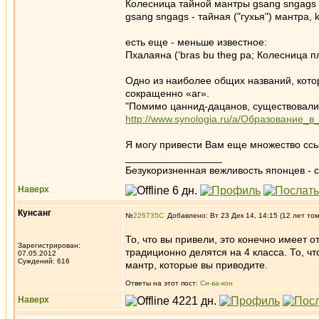
Колесница тайной мантры gsang sngags ky
gsang sngags - тайная ("гухья") мантра, k
есть еще - меньше известное:
Пхалаяна (‘bras bu theg pa; Колесница п
Одно из наиболее общих названий, котор
сокращенно «аг».
"Помимо цаннид-дацанов, существовали а
http://www.synologia.ru/a/Образование
Я могу привести Вам еще множество ссы
_________________
Безукоризненная вежливость японцев - с
Наверх
Кунсанг
№
226735
Добавлено: Вт 23 Дек 14, 14:15 (12 лет то
То, что вы привели, это конечно имеет о
Зарегистрирован:
традиционно делятся на 4 класса. То, чт
07.05.2012
Суждений: 616
мантр, которые вы приводите.
Ответы на этот пост:
Си-ва-кон
Наверх