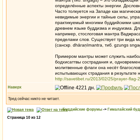
Мантра (тиб. sngags) – это обладающий 
определённые аспекты энергии. Дословн
Часто толкуется на Западе как магичес
невидимые энергии и тайные силы, упр
практикуемый многими буддийскими школ
древнем языке буддизма и индуизма. Дли
например, стослоговая мантра Ваджраса
пределами слов. Существует три вида ман
(санскр. dhāraṇīmantra, тиб. gzungs snga
Примером мантры может служить наибол
бодхисаттвы сострадания и, одновреме
молитвенные флаги она несёт благослов
испытывающих страдания в результате 
http://savetibet.ru/2013/02/25/prayer-flag-
Наверх
Тред сейчас никто не читает.
Буддийские форумы
->
Гималайский бу
Страница
10
из
12