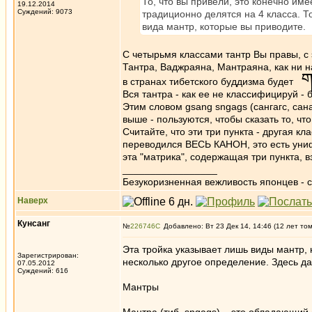
То, что вы привели, это конечно име
19.12.2014
Суждений: 9073
традиционно делятся на 4 класса. То
вида мантр, которые вы приводите.
С четырьмя классами тантр Вы правы, с 
Тантра, Ваджраяна, Мантраяна, как ни н
ག
в странах тибетского буддизма будет
Вся тантра - как ее не классифицируй - 
Этим словом gsang sngags (сангагс, сана
выше - пользуются, чтобы сказать то, что
Считайте, что эти три пункта - другая 
переводился ВЕСЬ КАНОН, это есть униф
эта "матрика", содержащая три пункта, в
_________________
Безукоризненная вежливость японцев - с
Наверх
Кунсанг
№
226746
Добавлено: Вт 23 Дек 14, 14:46 (12 лет то
Эта тройка указывает лишь виды мантр, н
Зарегистрирован:
несколько другое определение. Здесь д
07.05.2012
Суждений: 616
Мантры