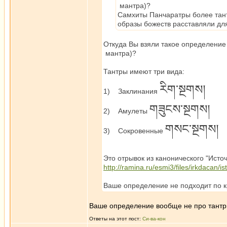
мантра)?
Самхиты Панчаратры более тант
образы божеств расставляли дл
Откуда Вы взяли такое определение
мантра)?
Тантры имеют три вида:
རིག་སྔགས།
1) Заклинания
གཟུངས་སྔགས།
2) Амулеты
གསང་སྔགས།
3) Сокровенные
Это отрывок из канонического "Источ
http://ramina.ru/esmi3/files/irkdacan/
Ваше определение не подходит по к
Ваше определение вообще не про тантры
Ответы на этот пост:
Си-ва-кон