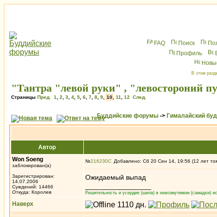
FAQ
Поиск
По
Профиль
Новы
В этом разд
"Тантра "левой руки" , "левостороний п
Страницы
Пред.
1
,
2
,
3
,
4
,
5
,
6
,
7
,
8
,
9
,
10
,
11
,
12
След.
Буддийские форумы
->
Гималайский бу
Автор
Won Soeng
№
216230
Добавлено: Сб 20 Сен 14, 19:56 (12 лет то
заблокирован(а)
Зарегистрирован:
Ожидаемый выпад
14.07.2006
_________________
Суждений: 14466
Откуда: Королев
Решительность и усердие (шила) в невозмутимом (самадхи) ис
Наверх