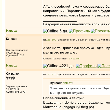
А "философский текст + созерцаемое бож
направлений. Параллельный как в будди
средневековых магов Европы - у них все 
_________________
Безукоризненная вежливость японцев - с
Наверх
Кунсанг
№
226710
Добавлено: Вт 23 Дек 14, 05:24 (12 лет то
3 это не тантрическая практика. Здесь 
Зарегистрирован:
мантр это не амулет.
07.05.2012
Суждений: 616
Ответы на этот пост:
Си-ва-кон
Наверх
Си-ва-кон
№
226727
Добавлено: Вт 23 Дек 14, 13:18 (12 лет то
སྲི་བ་དཀོན
Кунсанг
пишет
:
Зарегистрирован:
3 это не тантрическая практика. Зд
19.12.2014
Суждений: 9073
мантр это не амулет.
Слова-синонимы тантры:
Ваджраяна (rdo rje theg pa; Ваджрная к
Мантраяна (sngags kyi theg pa)