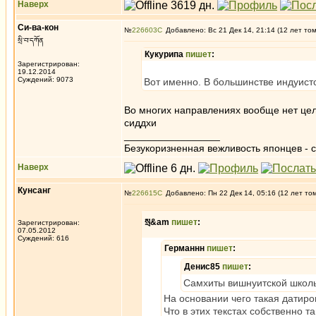
Наверх
Си-ва-кон
№
226603
Добавлено: Вс 21 Дек 14, 21:14 (12 лет то
སྲི་བ་དཀོན
Кукурипа
пишет
:
Зарегистрирован:
19.12.2014
Суждений: 9073
Вот именно. В большинстве индуистс
Во многих направлениях вообще нет цел
сиддхи
_________________
Безукоризненная вежливость японцев - с
Наверх
Кунсанг
№
226615
Добавлено: Пн 22 Дек 14, 05:16 (12 лет то
སྲ&am
пишет
:
Зарегистрирован:
07.05.2012
Суждений: 616
Германнн
пишет
:
Денис85
пишет
:
Самхиты вишнуитской школы
На основании чего такая датиро
Что в этих текстах собственно 