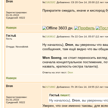
Dron
№
216232
Добавлено: Сб 20 Сен 14, 20:00 (12 лет то
Прекратите ожидать, иначе и кислород 
Зарегистрирован:
01.01.2010
Суждений: 9322
Наверх
Гость&
№
216361
Добавлено: Пн 22 Сен 14, 05:07 (12 лет то
Гость
Ну началось),
Dron
, вы уверенны что в
Откуда: Novosibirsk
сообщения, там ещё видно что вы общае
Won Soeng
, не стоит переносить взгляд
сначала концептуальное постижение, по
назвать, краткость-сестра таланта).
Ответы на этот пост:
Dron
Наверх
Dron
№
217166
Добавлено: Пт 26 Сен 14, 19:55 (12 лет то
Гость&
пишет
:
Зарегистрирован:
01.01.2010
Ну началось),
Dron
, вы уверенны чт
Суждений: 9322
Уверен, что они именно таковы, для вся