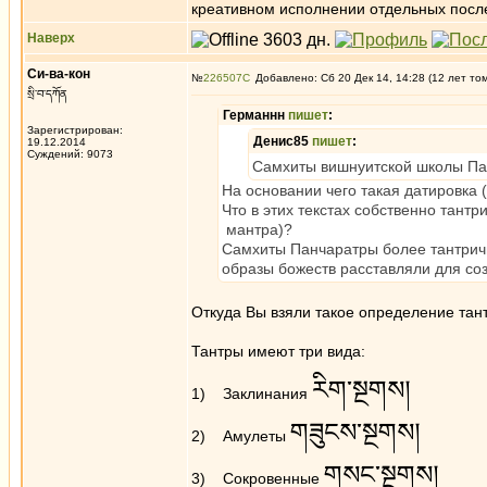
креативном исполнении отдельных посл
Наверх
Си-ва-кон
№
226507
Добавлено: Сб 20 Дек 14, 14:28 (12 лет то
སྲི་བ་དཀོན
Германнн
пишет
:
Зарегистрирован:
Денис85
пишет
:
19.12.2014
Суждений: 9073
Самхиты вишнуитской школы Пан
На основании чего такая датировка 
Что в этих текстах собственно тант
мантра)?
Самхиты Панчаратры более тантричн
образы божеств расставляли для со
Откуда Вы взяли такое определение тан
Тантры имеют три вида:
རིག་སྔགས།
1) Заклинания
གཟུངས་སྔགས།
2) Амулеты
གསང་སྔགས།
3) Сокровенные