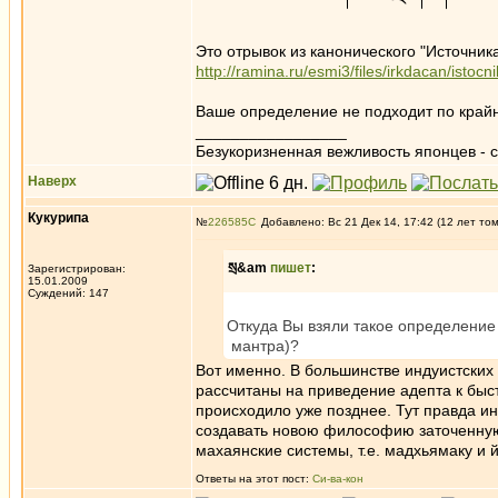
Это отрывок из канонического "Источника
http://ramina.ru/esmi3/files/irkdacan/isto
Ваше определение не подходит по крайн
_________________
Безукоризненная вежливость японцев - с
Наверх
Кукурипа
№
226585
Добавлено: Вс 21 Дек 14, 17:42 (12 лет то
སྲ&am
пишет
:
Зарегистрирован:
15.01.2009
Суждений: 147
Откуда Вы взяли такое определение
мантра)?
Вот именно. В большинстве индуистских 
рассчитаны на приведение адепта к бы
происходило уже позднее. Тут правда и
создавать новою философию заточенную 
махаянские системы, т.е. мадхьямаку и й
Ответы на этот пост:
Си-ва-кон