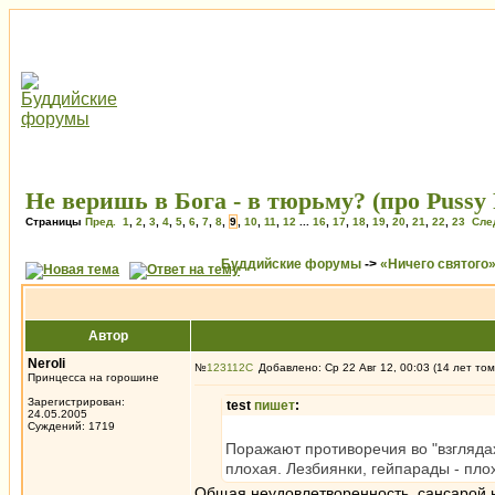
Не веришь в Бога - в тюрьму? (про Pussy 
Страницы
Пред.
1
,
2
,
3
,
4
,
5
,
6
,
7
,
8
,
9
,
10
,
11
,
12
...
16
,
17
,
18
,
19
,
20
,
21
,
22
,
23
Сле
Буддийские форумы
->
«Ничего святого
Автор
Neroli
№
123112
Добавлено: Ср 22 Авг 12, 00:03 (14 лет том
Принцесса на горошине
Зарегистрирован:
test
пишет
:
24.05.2005
Суждений: 1719
Поражают противоречия во "взглядах"
плохая. Лезбиянки, гейпарады - пло
Общая неудовлетворенность сансарой 