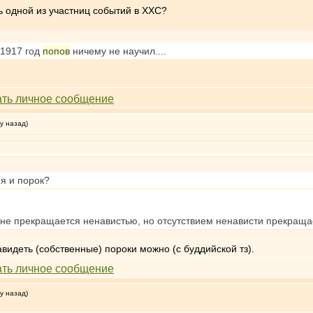
ть одной из участниц событий в ХХС?
 1917 год
попов
ничему не научил....
у назад)
я и порок?
 не прекращается ненавистью, но отсутствием ненависти прекраща
видеть (собственные) пороки можно (с буддийской тз).
у назад)