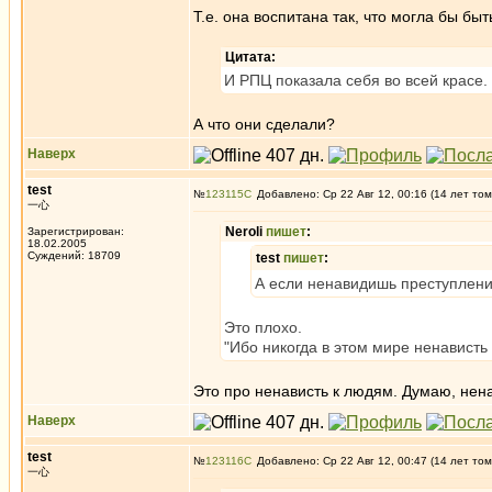
Т.е. она воспитана так, что могла бы бы
Цитата:
И РПЦ показала себя во всей красе.
А что они сделали?
Наверх
test
№
123115
Добавлено: Ср 22 Авг 12, 00:16 (14 лет том
一心
Neroli
пишет
:
Зарегистрирован:
18.02.2005
Суждений: 18709
test
пишет
:
А если ненавидишь преступлени
Это плохо.
"Ибо никогда в этом мире ненависть
Это про ненависть к людям. Думаю, нена
Наверх
test
№
123116
Добавлено: Ср 22 Авг 12, 00:47 (14 лет том
一心