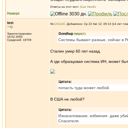
Ответы на этот пост:
Еше Нинбо
Наверх
test
№
123114
Добавлено: Ср 22 Авг 12, 00:13 (14 лет том
一心
Dondhup
пишет
:
Зарегистрирован:
18.02.2005
Системы бывают разные, сейчас в 
Суждений: 18709
Сталин умер 60 лет назад.
А где образцовая система ИН, может бы
Цитата:
попасть туда может любой.
В США не любой?
Цитата:
Изнасилование, избиения даже убий
Спасителя.