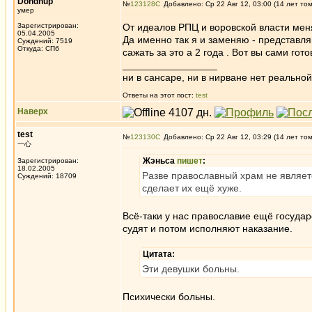
Dondhup
№
123128
Добавлено: Ср 22 Авг 12, 03:00 (14 лет то
умер
Зарегистрирован:
От идеалов РПЦ и воровской власти меня 
05.04.2005
Да именно так я и заменяю - представля
Суждений: 7519
Откуда: СПб
сажать за это а 2 года . Вот вы сами го
_________________
ни в сансаре, ни в нирване нет реальн
Ответы на этот пост:
test
Наверх
test
№
123130
Добавлено: Ср 22 Авг 12, 03:29 (14 лет то
一心
Жэньса
пишет
:
Зарегистрирован:
18.02.2005
Разве православный храм не являет
Суждений: 18709
сделает их ещё хуже.
Всё-таки у нас православие ещё государс
судят и потом исполняют наказание.
Цитата:
Эти девушки больны.
Психически больны.