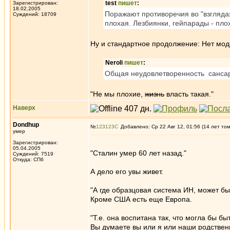
test
пишет
:
Зарегистрирован:
18.02.2005
Поражают противоречия во "взглядах"
Суждений: 18709
плохая. Лезбиянки, гейпарады - пло
Ну и стандартное продолжение: Нет моде
Neroli
пишет
:
Общая неудовлетворенность сансар
"Не мы плохие,
жизнь
власть такая."
Наверх
Dondhup
№
123123
Добавлено: Ср 22 Авг 12, 01:56 (14 лет то
умер
Зарегистрирован:
05.04.2005
"Сталин умер 60 лет назад."
Суждений: 7519
Откуда: СПб
А дело его увы живет.
"А где образцовая система ИН, может б
Кроме США есть еще Европа.
"Т.е. она воспитана так, что могла бы б
Вы думаете вы или я или наши родственн