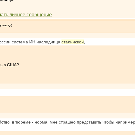
у назад)
России система ИН наследница
сталинской
,
ть в США?
ство в тюреме - норма, мне страшно представить чтобы например