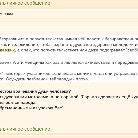
му назад)
безразличия и попустительства нынешней власти к безнравственном
как и телевидение, чтобы охранять духовное здоровье молодёжи и
адавших
, а с тех, кто попустительствует или даже подогревает "сво
мент. А эти женщины как раз и являются активистами и передовыми
 некоторых участников. Если власть молчит, когда они устраивают с
хо. Осуждать лезбианок, гейпарады - плохо.
местом врачевания души человека?
чат духовными методами, а не тюрьмой. Тюрьма сделает их ещё хуж
пы боятся народа.
бремененные и аз упокою Вас".