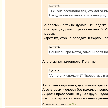
Цитата:
"Т.е. она воспитана так, что могла 
Вы думаете вы или я или наши родств
Во-первых - я так не думаю. Не надо же 
Во-вторых, в других странах не легко? 
тюрем).
В-третьих, чтоб не попадать в тюрму, 
Цитата:
Слышали про метод замены себя на
А, это вы так заменяете. Понятно.
Цитата:
"А что они сделали?" Превратись в и
Так и было задумано, двухглавый орёл -
А во-вторых, человек без идеалов прев
А кроме православных у нас других идеа
конфронтировать с ними в защиту деген
Ответы на этот пост:
Ho Shim