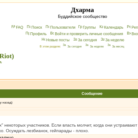
Дхарма
Буддийское сообщество
FAQ
Поиск
Пользователи
Группы
Календарь
Peг
Профиль
Войти и проверить личные сообщения
Вхo
Новые посты
За сегодня
За неделю
В этом разделе:
За сегодня
За неделю
За месяц
Riot)
д.
»
Сообщение
у назад)
 некоторых участников. Если власть молчит, когда они устраивают с
хо. Осуждать лезбианок, гейпарады - плохо.
налицо.