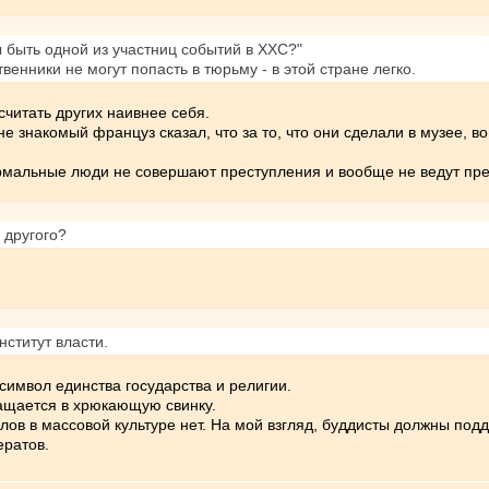
бы быть одной из участниц событий в ХХС?"
енники не могут попасть в тюрьму - в этой стране легко.
считать других наивнее себя.
Мне знакомый француз сказал, что за то, что они сделали в музее, 
нормальные люди не совершают преступления и вообще не ведут пре
 другого?
нститут власти.
 символ единства государства и религии.
ращается в хрюкающую свинку.
лов в массовой культуре нет. На мой взгляд, буддисты должны по
ератов.