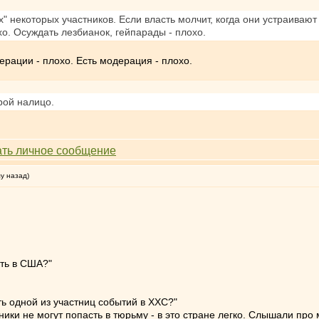
 некоторых участников. Если власть молчит, когда они устраивают с
хо. Осуждать лезбианок, гейпарады - плохо.
рации - плохо. Есть модерация - плохо.
ой налицо.
му назад)
ыть в США?"
ыть одной из участниц событий в ХХС?"
ики не могут попасть в тюрьму - в это стране легко. Слышали про