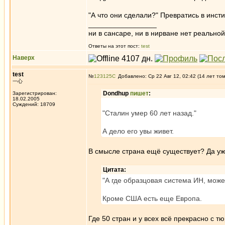
"А что они сделали?" Превратись в инсти
_________________
ни в сансаре, ни в нирване нет реальн
Ответы на этот пост:
test
Наверх
test
№
123125
Добавлено: Ср 22 Авг 12, 02:42 (14 лет то
一心
Dondhup
пишет
:
Зарегистрирован:
18.02.2005
Суждений: 18709
"Сталин умер 60 лет назад."
А дело его увы живет.
В смысле страна ещё существует? Да уж 
Цитата:
"А где образцовая система ИН, мож
Кроме США есть еще Европа.
Где 50 стран и у всех всё прекрасно с 