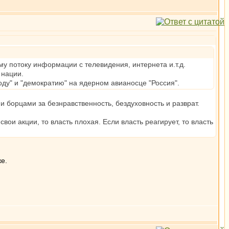
у потоку информации с телевидения, интернета и.т.д.
 нации.
боду" и "демократию" на ядерном авианосце "Россия".
 борцами за безнравственность, бездуховность и разврат.
вои акции, то власть плохая. Если власть реагирует, то власть
е.