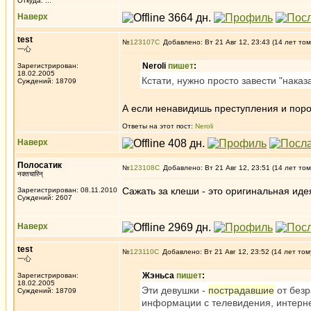
Откуда: ...
Наверх
test
№
123107
Добавлено: Вт 21 Авг 12, 23:43 (14 лет том
一心
Neroli
пишет
:
Зарегистрирован:
18.02.2005
Кстати, нужно просто завести "наказ
Суждений: 18709
А если ненавидишь преступления и пор
Ответы на этот пост:
Neroli
Наверх
Полосатик
№
123108
Добавлено: Вт 21 Авг 12, 23:51 (14 лет том
नक्तचारिन्
Сажать за клеши - это оригинальная иде
Зарегистрирован: 08.11.2010
Суждений: 2607
Наверх
test
№
123110
Добавлено: Вт 21 Авг 12, 23:52 (14 лет том
一心
Жэньса
пишет
:
Зарегистрирован:
18.02.2005
Эти девушки -
пострадавшие
от безр
Суждений: 18709
информации с телевидения, интернет