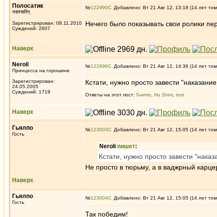
Полосатик
№
122990
Добавлено: Вт 21 Авг 12, 13:18 (14 лет том
नक्तचारिन्
Нечего было показывать свои ролики пе
Зарегистрирован: 08.11.2010
Суждений: 2607
Наверх
Neroli
№
122996
Добавлено: Вт 21 Авг 12, 14:36 (14 лет том
Принцесса на горошине
Зарегистрирован:
Кстати, нужно просто завести "наказание
24.05.2005
Суждений: 1719
Ответы на этот пост:
Гьялпо
,
Ho Shim
,
test
Наверх
Гьялпо
№
123003
Добавлено: Вт 21 Авг 12, 15:05 (14 лет том
Гость
Neroli
пишет
:
Кстати, нужно просто завести "наказ
Не просто в тюрьму, а в ваджрный карце
Наверх
Гьялпо
№
123004
Добавлено: Вт 21 Авг 12, 15:05 (14 лет том
Гость
Так победим!