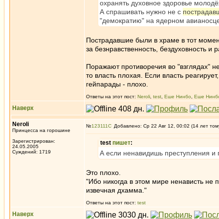
охранять духовное здоровье молодё
А спрашивать нужно не с
пострадав
"демократию" на ядерном авианосце
Пострадавшие были в храме в тот момен
за безнравственность, бездуховность и р
Поражают противоречия во "взглядах" не
то власть плохая. Если власть реагирует
гейпарады - плохо.
Ответы на этот пост:
Neroli
,
test
,
Еше Нинбо
,
Еше Нинб
Наверх
Neroli
№
123111
Добавлено: Ср 22 Авг 12, 00:02 (14 лет том
Принцесса на горошине
Зарегистрирован:
test
пишет
:
24.05.2005
Суждений: 1719
А если ненавидишь преступления и 
Это плохо.
"Ибо никогда в этом мире ненависть не 
извечная дхамма."
Ответы на этот пост:
test
Наверх