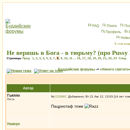
FAQ
Поиск
По
Профиль
Новы
В этом разд
Не веришь в Бога - в тюрьму? (про Pussy 
Страницы
Пред.
1
,
2
,
3
,
4
,
5
,
6
,
7
,
8
,
9
,
10
,
11
...
16
,
17
,
18
,
19
,
20
,
21
,
22
,
23
След.
Буддийские форумы
->
«Ничего святого
Автор
Гьялпо
№
122988
Добавлено: Вт 21 Авг 12, 13:03 (14 лет том
Гость
Пацриотаф тоже
Наверх