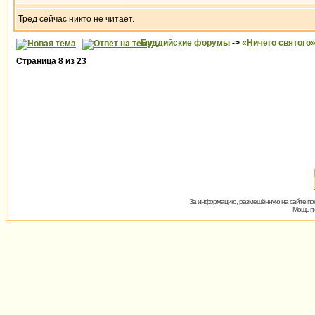
Тред сейчас никто не читает.
Буддийские форумы
->
«Ничего святого
Страница
8
из
23
За информацию, размещённую на сайте пол
Мощь пх