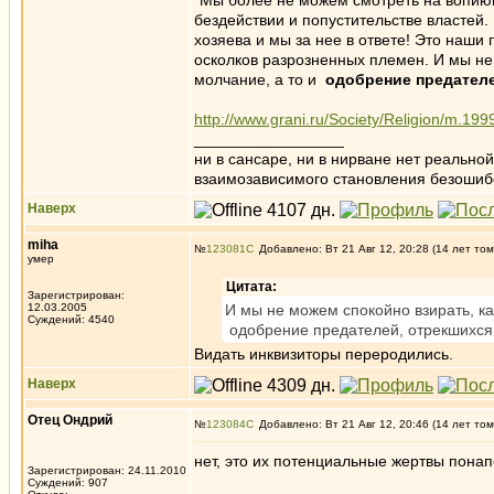
"Мы более не можем смотреть на вопию
бездействии и попустительстве властей
хозяева и мы за нее в ответе! Это наши
осколков разрозненных племен. И мы не
молчание, а то и
одобрение предателе
http://www.grani.ru/Society/Religion/m.199
_________________
ни в сансаре, ни в нирване нет реально
взаимозависимого становления безоши
Наверх
miha
№
123081
Добавлено: Вт 21 Авг 12, 20:28 (14 лет том
умер
Цитата:
Зарегистрирован:
12.03.2005
И мы не можем спокойно взирать, ка
Суждений: 4540
одобрение предателей, отрекшихся
Видать инквизиторы переродились.
Наверх
Отец Ондрий
№
123084
Добавлено: Вт 21 Авг 12, 20:46 (14 лет том
нет, это их потенциальные жертвы понап
Зарегистрирован: 24.11.2010
Суждений: 907