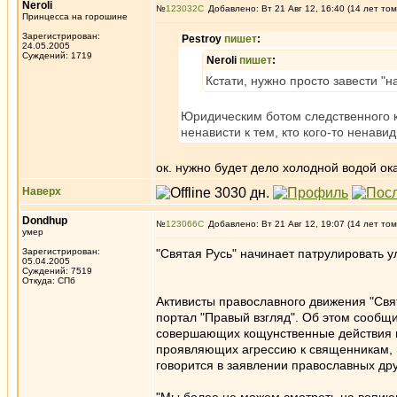
Neroli
№
123032
Добавлено: Вт 21 Авг 12, 16:40 (14 лет том
Принцесса на горошине
Зарегистрирован:
Pestroy
пишет
:
24.05.2005
Суждений: 1719
Neroli
пишет
:
Кстати, нужно просто завести "н
Юридическим ботом следственного к
ненависти к тем, кто кого-то ненави
ок. нужно будет дело холодной водой ок
Наверх
Dondhup
№
123066
Добавлено: Вт 21 Авг 12, 19:07 (14 лет том
умер
Зарегистрирован:
"Святая Русь" начинает патрулировать 
05.04.2005
Суждений: 7519
Откуда: СПб
Активисты православного движения "Свя
портал "Правый взгляд". Об этом сообщ
совершающих кощунственные действия в
проявляющих агрессию к священникам, 
говорится в заявлении православных др