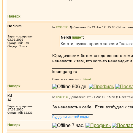
Наверх
Ho Shim
№
123005
Добавлено: Вт 21 Авг 12, 15:08 (14 лет том
Зарегистрирован:
Neroli
пишет
:
03.06.2005
Суждений: 375
Кстати, нужно просто завести "наказ
Откуда: Томск
Юридическим ботом следственного комит
ненависти к тем, кто кого-то ненавидит 
_________________
keumgang.ru
Ответы на этот пост:
Neroli
Наверх
КИ
№
123011
Добавлено: Вт 21 Авг 12, 15:58 (14 лет том
3Д
Зарегистрирован:
За ненависть к себе. Если возбудил к се
17.02.2005
_________________
Суждений: 52233
Буддизм чистой воды
Наверх