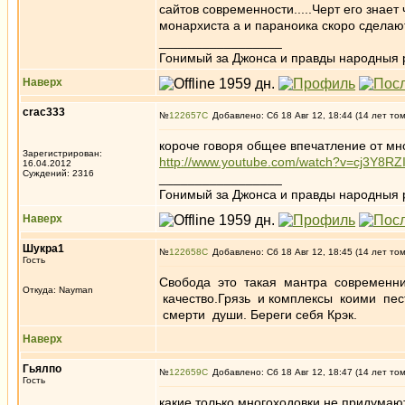
сайтов современности.....Черт его знает
монархиста а и параноика скоро сделают))
_________________
Гонимый за Джонса и правды народныя 
Наверх
crac333
№
122657
Добавлено: Сб 18 Авг 12, 18:44 (14 лет то
короче говоря общее впечатление от мно
Зарегистрирован:
http://www.youtube.com/watch?v=cj3Y8RZ
16.04.2012
Суждений: 2316
_________________
Гонимый за Джонса и правды народныя 
Наверх
Шукра1
№
122658
Добавлено: Сб 18 Авг 12, 18:45 (14 лет то
Гость
Свобода это такая мантра современник
Откуда: Nayman
качество.Грязь и комплексы коими пест
смерти души. Береги себя Крэк.
Наверх
Гьялпо
№
122659
Добавлено: Сб 18 Авг 12, 18:47 (14 лет то
Гость
какие только многоходовки не придумаю