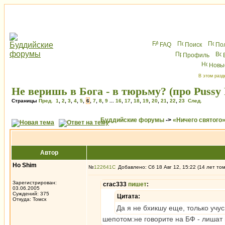
FAQ
Поиск
По
Профиль
Новы
В этом разд
Не веришь в Бога - в тюрьму? (про Pussy 
Страницы
Пред.
1
,
2
,
3
,
4
,
5
,
6
,
7
,
8
,
9
...
16
,
17
,
18
,
19
,
20
,
21
,
22
,
23
След.
Буддийские форумы
->
«Ничего святого
Автор
Ho Shim
№
122641
Добавлено: Сб 18 Авг 12, 15:22 (14 лет то
Зарегистрирован:
crac333
пишет
:
03.06.2005
Суждений: 375
Цитата:
Откуда: Томск
Да я не бхикшу еще, только учус
шепотом:не говорите на БФ - лишат 