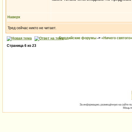
Наверх
Тред сейчас никто не читает.
Буддийские форумы
->
«Ничего святого
Страница
6
из
23
За информацию, размещённую на сайте пол
Мощь пх