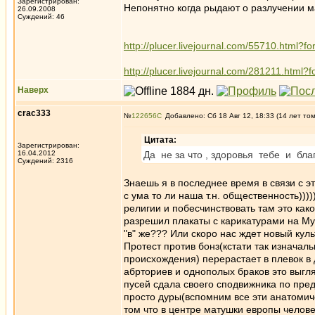
Зарегистрирован:
Непонятно когда рыдают о разлучении м
26.09.2008
Суждений: 46
http://plucer.livejournal.com/55710.html?fo
http://plucer.livejournal.com/281211.html?f
Наверх
crac333
№
122656
Добавлено: Сб 18 Авг 12, 18:33 (14 лет то
Цитата:
Зарегистрирован:
16.04.2012
Да не за что , здоровья тебе и бла
Суждений: 2316
Знаешь я в последнее время в связи с э
с ума то ли наша т.н. общественность)))
религии и побесчинствовать там это како
разрешил плакаты с карикатурами на Муха
"в" же??? Или скоро нас ждет новый ку
Протест против бонз(кстати так изначал
происхождения) перерастает в плевок в
абрториев и однополых браков это выгл
пусей сдала своего сподвижника по пре
просто дуры(вспомним все эти анатомич
том что в центре матушки европы челове