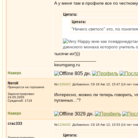
А у меня там в профиле все по честному
Цитата:
Цитата:
"Ничего святого" это, по поняти
мне как псевдонедотан
дзенского монаха которого учитель 
тысячи их!)))
_________________
keumgang.ru
Наверх
Neroli
№
122642
Добавлено: Сб 18 Авг 12, 15:47 (14 лет то
Принцесса на горошине
Зарегистрирован:
Интересно, можно ли теперь говорить, ч
24.05.2005
пуганных..."?
Суждений: 1719
Наверх
crac333
№
122643
Добавлено: Сб 18 Авг 12, 15:53 (14 лет то
Цитата:
Зарегистрирован: