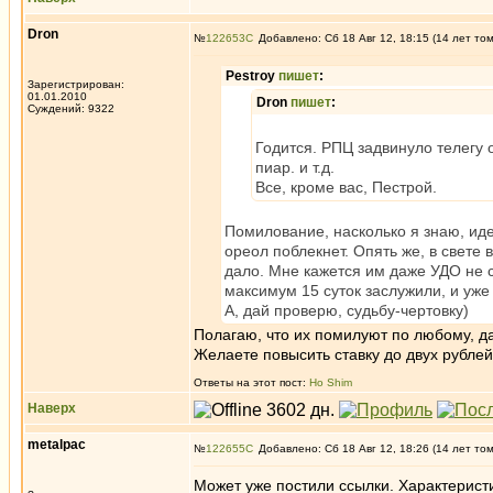
Dron
№
122653
Добавлено: Сб 18 Авг 12, 18:15 (14 лет то
Pestroy
пишет
:
Зарегистрирован:
01.01.2010
Dron
пишет
:
Суждений: 9322
Годится. РПЦ задвинуло телегу 
пиар. и т.д.
Все, кроме вас, Пестрой.
Помилование, насколько я знаю, иде
ореол поблекнет. Опять же, в свете
дало. Мне кажется им даже УДО не св
максимум 15 суток заслужили, и уже
А, дай проверю, судьбу-чертовку)
Полагаю, что их помилуют по любому, да
Желаете повысить ставку до двух рубле
Ответы на этот пост:
Ho Shim
Наверх
metalpac
№
122655
Добавлено: Сб 18 Авг 12, 18:26 (14 лет то
Может уже постили ссылки. Характерист