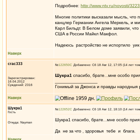
Подробнее:
http://www.ntv.ru/novosti/32
Многие политики высказали мысль, что 
канцлер Германии Ангела Меркель, и м
Карл Бильдт. В Белом доме заявили, что
США в России Майкл Макфол.
Надеюсь растройство не испортило уик 
Наверх
crac333
№
122650
Добавлено: Сб 18 Авг 12, 17:05 (14 лет то
Шукра1
спасибо, брате...мне особо прият
Зарегистрирован:
_________________
16.04.2012
Суждений: 2316
Гонимый за Джонса и правды народныя 
Наверх
Шукра1
№
122652
Добавлено: Сб 18 Авг 12, 18:10 (14 лет то
Гость
Шукра1 спасибо, брате...мне особо прият
Откуда: Nayman
Да не за что , здоровья тебе и блага.
Наверх