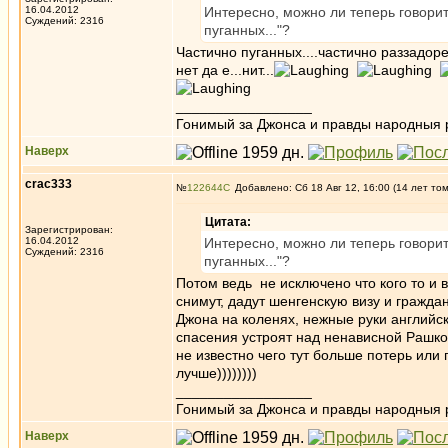
16.04.2012
Интересно, можно ли теперь говорит
Суждений: 2316
пуганных..."?
Частично пуганных....частично раззадоре
нет да е...нит...
_________________
Гонимый за Джонса и правды народныя 
Наверх
crac333
№
122644
Добавлено: Сб 18 Авг 12, 16:00 (14 лет то
Цитата:
Зарегистрирован:
16.04.2012
Интересно, можно ли теперь говорит
Суждений: 2316
пуганных..."?
Потом ведь не исключено что кого то и 
снимут, дадут шенгенскую визу и гражд
Джона на коленях, нежные руки английск
спасения устроят над ненависной Рашкой 
не известно чего тут больше потерь или 
лучше))))))))
_________________
Гонимый за Джонса и правды народныя 
Наверх