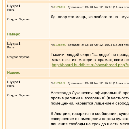
Шукра1
№
122645
Добавлено: Сб 18 Авг 12, 16:16 (14 лет то
Гость
Да пиар это мощь, из любого го.на муче
Откуда: Nayman
Наверх
Шукра1
№
122646
Добавлено: Сб 18 Авг 12, 16:24 (14 лет то
Гость
Тысячи людей сидят "за дядю" но прав
Откуда: Nayman
моляться их матери в храмах, всем ос
http://board.buddhist.ru/showthread.php?
Наверх
Шукра1
№
122647
Добавлено: Сб 18 Авг 12, 16:40 (14 лет то
Гость
Александр Лукашевич, официальный пре
Откуда: Nayman
против религии и воззрения“ (в частнос
помещений, караются лишением свобод
В Австрии, говорится в сообщении, суще
совершение в помещении церкви хулиган
лишения свободы на срок до шести меся