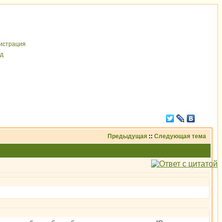
иcтрaция
д
Предыдущая
::
Следующая тема