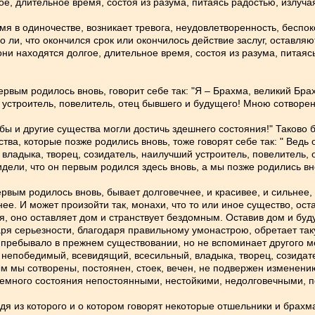
е, длительное время, состоя из разума, питаясь радостью, излучая
мя в одиночестве, возникает тревога, неудовлетворенность, беспок
ого ли, что окончился срок или окончилось действие заслуг, оставл
ни находятся долгое, длительное время, состоя из разума, питаясь
 первым родилось вновь, говорит себе так: "Я – Брахма, великий 
 устроитель, повелитель, отец бывшего и будущего! Мною сотворе
и бы и другие существа могли достичь здешнего состояния!" Таково 
ства, которые позже родились вновь, тоже говорят себе так: " Вед
владыка, творец, созидатель, наилучший устроитель, повелитель,
ели, что он первым родился здесь вновь, а мы позже родились вн
первым родилось вновь, бывает долговечнее, и красивее, и сильнее
нее. И может произойти так, монахи, что то или иное существо, ос
ия, оно оставляет дом и странствует бездомным. Оставив дом и бу
ря серьезности, благодаря правильному умонастрою, обретает так
пребывало в прежнем существовании, но не вспоминает другого мес
непобедимый, всевидящий, всесильный, владыка, творец, созидате
м мы сотворены, постоянен, стоек, вечен, не подвержен изменени
земного состояния непостоянными, нестойкими, недолговечными, 
дя из которого и о котором говорят некоторые отшельники и брахм