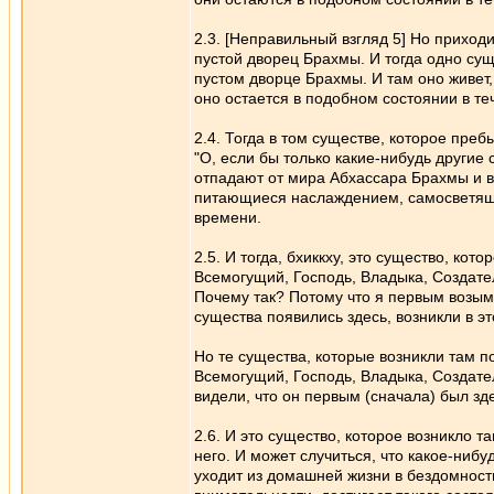
2.3. [Неправильный взгляд 5] Но приход
пустой дворец Брахмы. И тогда одно сущ
пустом дворце Брахмы. И там оно живет
оно остается в подобном состоянии в те
2.4. Тогда в том существе, которое пре
"О, если бы только какие-нибудь другие 
отпадают от мира Абхассара Брахмы и во
питающиеся наслаждением, самосветящие
времени.
2.5. И тогда, бхиккху, это существо, к
Всемогущий, Господь, Владыка, Создател
Почему так? Потому что я первым возыме
существа появились здесь, возникли в э
Но те существа, которые возникли там п
Всемогущий, Господь, Владыка, Создател
видели, что он первым (сначала) был зде
2.6. И это существо, которое возникло 
него. И может случиться, что какое-нибу
уходит из домашней жизни в бездомност