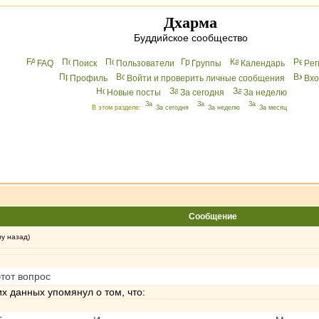
Дхарма
Буддийское сообщество
FAQ
Поиск
Пользователи
Группы
Календарь
Peг
Профиль
Войти и проверить личные сообщения
Вхo
Новые посты
За сегодня
За неделю
В этом разделе:
За сегодня
За неделю
За месяц
Сообщение
му назад)
этот вопрос
их данных упомянул о том, что: