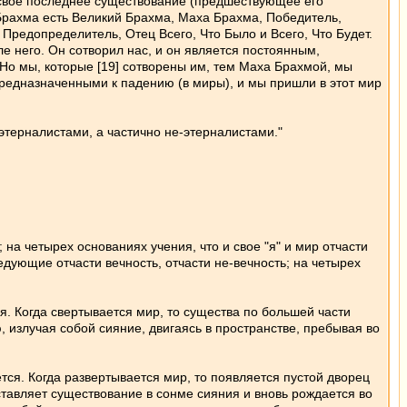
т свое последнее существование (предшествующее его
 Брахма есть Великий Брахма, Маха Брахма, Победитель,
редопределитель, Отец Всего, Что Было и Всего, Что Будет.
ле него. Он сотворил нас, и он является постоянным,
о мы, которые [19] сотворены им, тем Маха Брахмой, мы
дназначенными к падению (в миры), и мы пришли в этот мир
этерналистами, а частично не-этерналистами."
на четырех основаниях учения, что и свое "я" и мир отчасти
едующие отчасти вечность, отчасти не-вечность; на четырех
я. Когда свертывается мир, то существа по большей части
, излучая собой сияние, двигаясь в пространстве, пребывая во
тся. Когда развертывается мир, то появляется пустой дворец
 оставляет существование в сонме сияния и вновь рождается во