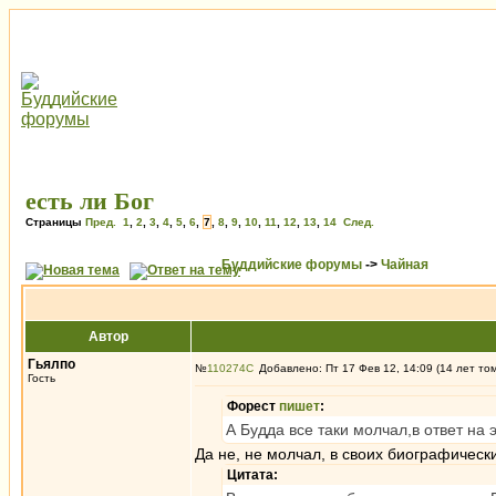
есть ли Бог
Страницы
Пред.
1
,
2
,
3
,
4
,
5
,
6
,
7
,
8
,
9
,
10
,
11
,
12
,
13
,
14
След.
Буддийские форумы
->
Чайная
Автор
Гьялпо
№
110274
Добавлено: Пт 17 Фев 12, 14:09 (14 лет то
Гость
Форест
пишет
:
А Будда все таки молчал,в ответ на 
Да не, не молчал, в своих биографическ
Цитата: