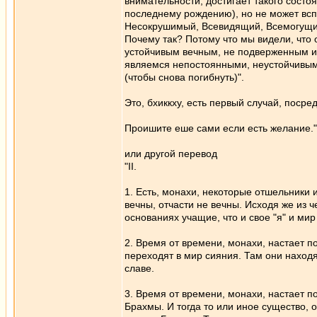
внимательности, достигает такого сост
последнему рождению), но не может всп
Несокрушимый, Всевидящий, Всемогущий,
Почему так? Потому что мы видели, что 
устойчивым вечным, не подверженным из
являемся непостоянными, неустойчивым
(чтобы снова погибнуть)".
Это, бхиккху, есть первый случай, поср
Проишите еше сами если есть желание."
или другой перевод
"II.
1. Есть, монахи, некоторые отшельники 
вечны, отчасти не вечны. Исходя же из 
основаниях учащие, что и свое "я" и мир
2. Время от времени, монахи, настает п
переходят в мир сияния. Там они находя
славе.
3. Время от времени, монахи, настает п
Брахмы. И тогда то или иное существо, о