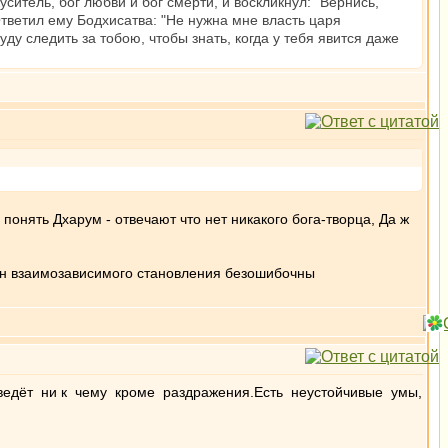
ситель, бог любви и бог смерти, и воскликнул: "Вернись,
 Ответил ему Бодхисатва: "Не нужна мне власть царя
уду следить за тобою, чтобы знать, когда у тебя явится даже
 понять Дхарум - отвечают что нет никакого бога-творца, Да ж
кон взаимозависимого становления безошибочны
ведёт ни к чему кроме раздражения.Есть неустойчивые умы,