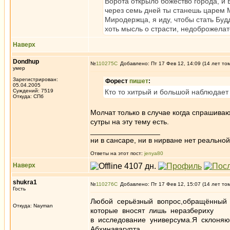
Ворота открыло божество города, и 
через семь дней ты станешь царем
Миродержца, я иду, чтобы стать Будд
хоть мысль о страсти, недоброжелате
Наверх
Dondhup
№
110275
Добавлено: Пт 17 Фев 12, 14:09 (14 лет то
умер
Зарегистрирован:
Форест
пишет
:
05.04.2005
Суждений: 7519
Кто то хитрый и большой наблюдает з
Откуда: СПб
Молчат только в случае когда спрашивают
сутры на эту тему есть.
_________________
ни в сансаре, ни в нирване нет реальн
Ответы на этот пост:
jenya80
Наверх
shukra1
№
110276
Добавлено: Пт 17 Фев 12, 15:07 (14 лет то
Гость
Любой серьёзный вопрос,обращённый к
Откуда: Nayman
которые вносят лишь неразбериху
в исследование универсума.Я склоняю 
Абхинавагупта