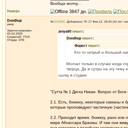
Вообще молчу...
Наверх
Dondhup
№
110306
Добавлено: Пт 17 Фев 12, 18:44 (14 лет то
умер
Зарегистрирован:
jenya80
пишет
:
05.04.2005
Суждений: 7519
Dondhup
пишет
:
Откуда: СПб
Форест
пишет
:
Кто то хитрый и большой на
Молчат только в случае когда сп
творца, Да ж сутры на эту тему е
cылку в студию
"Сутта № 1 Дигха Никаи. Вопрос от Боге
2.1. Есть, бхиккху, некоторые саманы 
которые проповедуют частичную (частичн
2.2. Приходит время, бхиккху, рано или
мире Абхассара Брахмы. И там они жив
они остаются в подобном состоянии в те