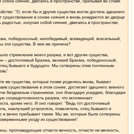
 собой сияние, двигаясь в пространстве, пребывая во славе.
ойство: "О, если бы и другие существа могли достичь здешнего
яют существование в сонме сияния и вновь рождаются во дворце
 радостью, излучая собой сияние, двигаясь в пространстве,
Брахма, победоносный, непобедимый, всевидящий, всесильный,
ны эти существа. В чем же причина?
было стремление моего разума, и вот другие существа,
ь он – досточтимый Брахма, великий Брахма, победоносный,
 отец бывшего и будущего. Мы сотворены этим почтенным
овь".
, те же существа, которые позже родились вновь, бывают
тавив существование в этом сонме, достигает здешнего земного
дучи бездомным странником, оно благодаря усердию, благодаря
ую сосредоточенность разума, что вспоминает
та, кроме него. И оно говорит: "Ведь тот досточтимый
ль, наилучший устроитель, повелитель, отец бывшего и
ю и вечно пребывает таким. Мы же, которые были сотворены
поверженными уходу из существования".
аны, проповедующие отчасти вечность, отчасти не-вечность,