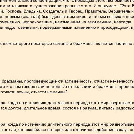
ояния ментальной концентрации, что, с помощью этого, вспоминае
омнить никакого существования раньше этого. И он думает: "Этот
 Господь, Владыка, Создатель и Творец, Правитель, Вершитель и П
он первым (сначала) был здесь в этом мире, и что мы возникли пос
менению, непреходящим, неизменным на веки вечные, навсегда. Н
и недолговечными, подверженными изменению и преходящими, пре
едством которого некоторые саманы и брахманы являются частично 
и брахманы, проповедующие отчасти вечность, отчасти не-вечность; 
чего и о чем говорят эти почтенные отшельники и брахманы, пропов
 отчасти вечны, отчасти не вечны?
ора, когда по истечению длительного периода этот мир свертываетс
тся долгое, длительное время, состоя из разума, питаясь радостью
ора, когда по истечению длительного периода этот мир развертывае
ттого ли, что окончился его срок или окончилось действие заслуг,