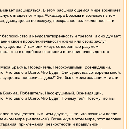
р начинает расширяться. В этом расширяющемся мире возникает
слуг, отпадает от мира Абхассара Брахмы и возникает в том
я, движущееся по воздуху, прекрасное, великолепное, — и
т беспокойство и неудовлетворенность и тревога, и оно думает:
рпании своей продолжительности жизни или своих заслуг,
о существа. И там они живут, сотворенные разумом,
стаются в подобном состоянии в течение очень долгого
ий, Маха Брахма, Победитель, Несокрушимый, Все-видящий,
, Что Было и Всего, Что Будет. Эти существа сотворены мной.
ие существа появились здесь!" Это было моим желанием, и эти
Маха Брахма, Победитель, Несокрушимый, Все-видящий,
, Что Было и Всего, Что Будет. Почему так? Потому что мы
более могущественным, чем другие, — те, что возникли после
 земном мире (человеком). Возникнув в этом мире, этот человек
старания, при-лежания, ревностности и правильной