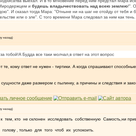
Бодхисатва выехал. И в то мгновение перед ним предстал Мара иску
 Миродержцем и
будешь владычествовать над всею землею
!".
ою". И сказал тогда Мара: "Отныне ни на шаг не отойду от тебя и б
льстве или о зле". С того времени Мара следовал за ним как тень.
му назад)
а тобой!А Будда все таки молчал,в ответ на этот вопрос
 те, кому ответ не нужен - тиртики. А когда спрашивают способные
ой сущности даже размером с пылинку, а причины и следствия и за
му назад)
 тем, кто не склонен исследовать собственную Самость,ни при
голову , только для того чтоб их успокоить.