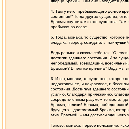
дворце Брахмы. Там оно находится долго
4. Там у него, пребывающего долгое вре
состояния!" Тогда другие существа, отт
Брахмы спутниками того существа. Там о
пребывая во славе.
6. Тогда, монахи, то существо, которое
владыка, творец, созидатель, наилучший
Ведь раньше я сказал себе так: "О, есл
достигли здешнего состояния. И те суще
непобедимый, всевидящий, всесильный, 
Брахмой? В чем же причина? Ведь мы вид
6. И вот, монахи, то существо, которое 
недолговечнее, и некрасивее, и бессиль
состояния. Достигнув здешнего состоян
усилию, благодаря прилежанию, благода
сосредоточенным разумом то место, где 
Брахма, великий Брахма, победоносный 
будущего – досточтимый Брахма, которы
этим Брахмой, – мы достигли здешнего 
Таково, монахи, первое положение, исхо