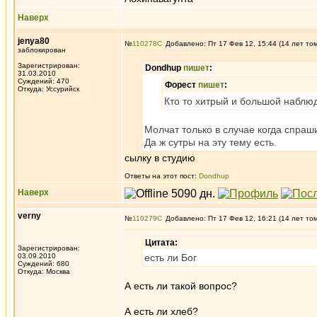
Наверх
jenya80
№
110278
Добавлено: Пт 17 Фев 12, 15:44 (14 лет то
заблокирован
Зарегистрирован:
Dondhup
пишет
:
31.03.2010
Суждений: 470
Форест
пишет
:
Откуда: Уссурийск
Кто то хитрый и большой наблюда
Молчат только в случае когда спраши
Да ж сутры на эту тему есть.
cылку в студию
Ответы на этот пост:
Dondhup
Наверх
verny
№
110279
Добавлено: Пт 17 Фев 12, 16:21 (14 лет то
Цитата:
Зарегистрирован:
03.09.2010
есть ли Бог
Суждений: 680
Откуда: Москва
А есть ли такой вопрос?
А есть ли хлеб?