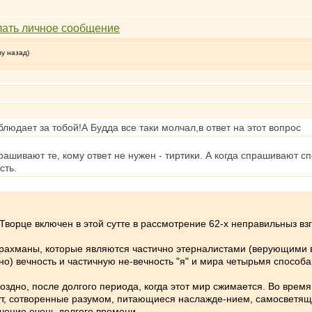
му назад)
блюдает за тобой!А Будда все таки молчал,в ответ на этот вопрос
рашивают те, кому ответ не нужен - тиртики. А когда спрашивают с
сть.
-Творце включен в этой сутте в рассмотрение 62-х неправильныз вз
и брахманы, которые являются частично этерналистами (верующими 
о) вечность и частичную не-вечность "я" и мира четырьмя способа
 поздно, после долгого периода, когда этот мир сжимается. Во вре
ут, сотворенные разумом, питающиеся наслажде-нием, самосветящ
чение очень долгого времени.