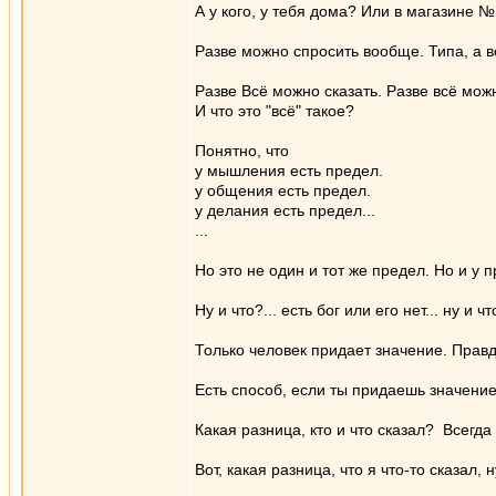
А у кого, у тебя дома? Или в магазине 
Разве можно спросить вообще. Типа, а 
Разве Всё можно сказать. Разве всё мож
И что это "всё" такое?
Понятно, что
у мышления есть предел.
у общения есть предел.
у делания есть предел...
...
Но это не один и тот же предел. Но и у п
Ну и что?... есть бог или его нет... ну и чт
Только человек придает значение. Правда 
Есть способ, если ты придаешь значение,
Какая разница, кто и что сказал? Всегда 
Вот, какая разница, что я что-то сказал, н
_________________