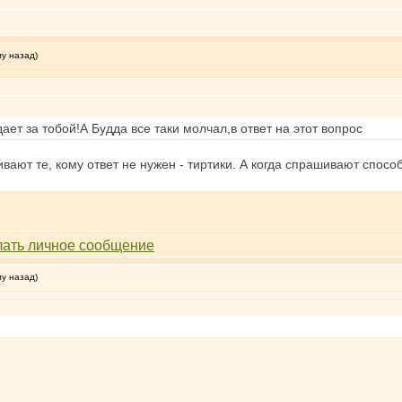
му назад)
ет за тобой!А Будда все таки молчал,в ответ на этот вопрос
вают те, кому ответ не нужен - тиртики. А когда спрашивают спосо
му назад)