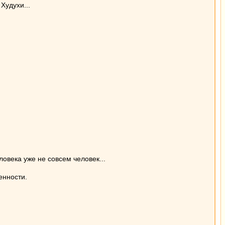
Худухи...
.
ловека уже не совсем человек...
енности.