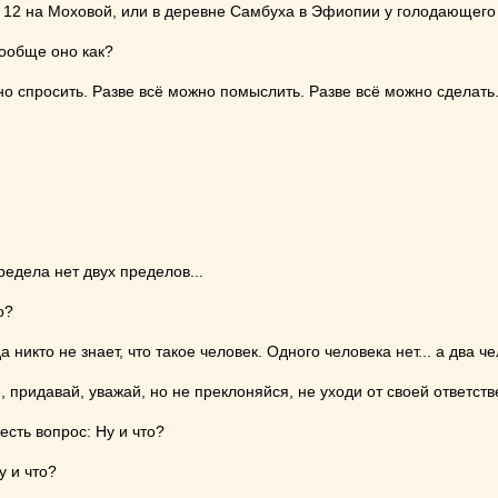
№ 12 на Моховой, или в деревне Самбуха в Эфиопии у голодающего 
вообще оно как?
но спросить. Разве всё можно помыслить. Разве всё можно сделать
редела нет двух пределов...
о?
никто не знает, что такое человек. Одного человека нет... а два че
 придавай, уважай, но не преклоняйся, не уходи от своей ответств
есть вопрос: Ну и что?
у и что?