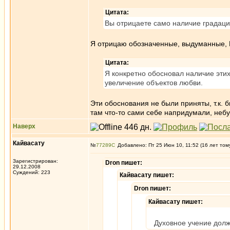
Цитата:
Вы отрицаете само наличие градаци
Я отрицаю обозначенные, выдуманные, 
Цитата:
Я конкретно обосновал наличие этих
увеличение объектов любви.
Эти обоснования не были приняты, т.к. б
там что-то сами себе напридумали, небу
Наверх
Кайвасату
№
77289
Добавлено: Пт 25 Июн 10, 11:52 (16 лет том
Зарегистрирован:
Dron пишет:
29.12.2008
Суждений: 223
Кайвасату пишет:
Dron пишет:
Кайвасату пишет:
Духовное учение должн