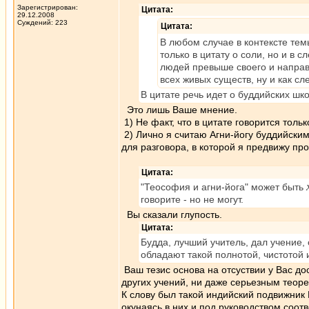
Зарегистрирован:
Цитата:
29.12.2008
Суждений: 223
Цитата:
В любом случае в контексте тем
только в цитату о соли, но и в 
людей превыше своего и направл
всех живых существ, ну и как с
В цитате речь идет о буддийских шк
Это лишь Ваше мнение.
1) Не факт, что в цитате говорится толь
2) Лично я считаю Агни-йогу буддийским
для разговора, в которой я предвижу пр
Цитата:
"Теософия и агни-йога" может быть
говорите - но не могут.
Вы сказали глупость.
Цитата:
Будда, лучший учитель, дал учение,
обладают такой полнотой, чистотой 
Ваш тезис основа на отсуствии у Вас до
других учений, ни даже серьезным теоре
К слову был такой индийский подвижник
окунаясь в них и под руководством соот