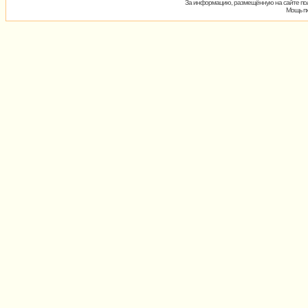
За информацию, размещённую на сайте пол
Мощь пх