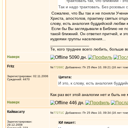
трактовать так, что ближний - эт
Так и надо трактовать. Без розовых 
Сожалею, что Вы так и не поняли Учение
Христа, апостолов, практику святых отц
слову, есть аналогия буддийской любви
Если бы Вы заглядывали в Библию не пов
такой ближний. Он ответил притчей, и э
иудеями группы населения...
_________________
Те, кого труднее всего любить, больше в
Наверх
Fritz
№
77268
Добавлено: Пт 25 Июн 10, 09:21 (16 лет том
Зарегистрирован: 02.11.2006
Цитата:
Суждений: 4470
И это, к слову, есть аналогия будд
Как раз вот этой аналогии нет и быть не
Наверх
Кайвасату
№
77271
Добавлено: Пт 25 Июн 10, 09:34 (16 лет том
Зарегистрирован:
КИ пишет:
29.12.2008
Суждений: 223