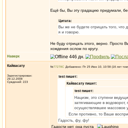
Ещё бы, Вы эту градацию придумали, бе
Цитата:
Вы же не будете отрицать того, что
я и говорю.
Не буду отрицать этого, верно. Просто 
хождения ослом по кругу.
Наверх
Кайвасату
№
77278
Добавлено: Пт 25 Июн 10, 10:58 (16 лет том
Зарегистрирован:
test пишет:
29.12.2008
Суждений: 223
Кайвасату пишет:
test пишет:
Нацизм, это ступени ведущи
затягивающие в водоворот, 
осуществлявшее массовое уб
Если противно, то Ваше воспри
Гадость, фу, фу!
Гадости нет, она пуста