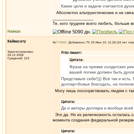
Какие цели и задачи считаются дух
Абсолютно альтруистические и не связ
_________________
Те, кого труднее всего любить, больше в
Наверх
Кайвасату
№
77284
Добавлено: Пт 25 Июн 10, 11:28 (16 лет том
Зарегистрирован:
Fritz пишет:
29.12.2008
Суждений: 223
Цитата:
Фраза на пряжке солдатских рем
вашей логике должен быть духо
Представьте себе!))) Всё так и есть
доллар=божья благодать, на полном
Могу лишь посочувствовать людям с та
Цитата:
Да и авторы доллара и вообще всей 
Это да. Но их религиозность осталась с
момента создания федеральной резерв
Цитата: