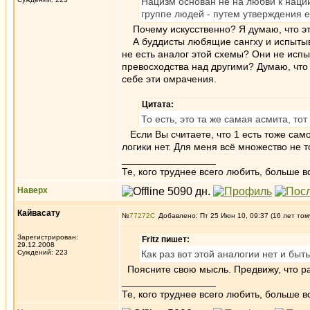
Нацизм основан не на любви к наци
группе людей - путем утверждения е
Почему искусственно? Я думаю, что это 
А буддисты любящие сангху и испытываю
не есть аналог этой схемы? Они не испы
превосходства над другими? Думаю, что 
себе эти омрачения.
Цитата:
То есть, это та же самая асмита, тот
Если Вы считаете, что 1 есть тоже самое
логики нет. Для меня всё множество не 
_________________
Те, кого труднее всего любить, больше в
Наверх
Кайвасату
№
77272
Добавлено: Пт 25 Июн 10, 09:37 (16 лет том
Зарегистрирован:
Fritz пишет:
29.12.2008
Суждений: 223
Как раз вот этой аналогии нет и быт
Поясните свою мысль. Предвижу, что раз
_________________
Те, кого труднее всего любить, больше в