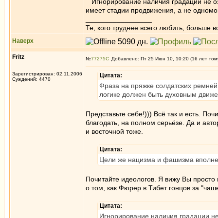
Игнорирование наличия градации не озна
имеет стадии продвижения, а не одномом
_________________
Те, кого труднее всего любить, больше в
Наверх
Fritz
№
77275
Добавлено: Пт 25 Июн 10, 10:20 (16 лет том
Зарегистрирован: 02.11.2006
Цитата:
Суждений: 4470
Фраза на пряжке солдатских ремней
логике должен быть духовным движе
Представьте себе!))) Всё так и есть. П
благодать, на полном серьёзе. Да и ав
и восточной тоже.
Цитата:
Цели же нацизма и фашизма вполне 
Почитайте идеологов. Я вижу Вы просто 
о том, как Фюрер в Тибет гонцов за "ча
Цитата:
Игнорирование наличия градации не 