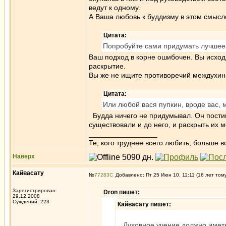
ведут к одному.
А Ваша любовь к буддизму в этом смысл
Цитата:
Попробуйте сами придумать лучшее 
Ваш подход в корне ошибочен. Вы исходит
раскрытие.
Вы же не ищите противоречий междухи
Цитата:
Или любой вася пупкин, вроде вас,
Будда ничего не придумывал. Он постиг
существовали и до него, и раскрыть их
_________________
Те, кого труднее всего любить, больше в
Наверх
Кайвасату
№
77283
Добавлено: Пт 25 Июн 10, 11:11 (16 лет том
Зарегистрирован:
Dron пишет:
29.12.2008
Суждений: 223
Кайвасату пишет:
Духовное учение должно иметь