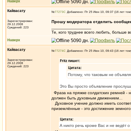
Наверх
Кайвасату
№
77273
Добавлено: Пт 25 Июн 10, 09:37 (16 лет том
Зарегистрирован:
Прошу модератора отделить сообщен
29.12.2008
_________________
Суждений: 223
Те, кого труднее всего любить, больше в
Наверх
Кайвасату
№
77274
Добавлено: Пт 25 Июн 10, 09:43 (16 лет том
Зарегистрирован:
Fritz пишет:
29.12.2008
Суждений: 223
Цитата:
Потому, что таковым не объявля
Это Вы просто объявление прослуша
Фраза на пряжке солдатских ремней - н
должен быть духовным движением...
Духовное учение должно иметь соответ
приземлённые - это достижение земного
Цитата:
А никто речь кроме Вас и не ведёт о