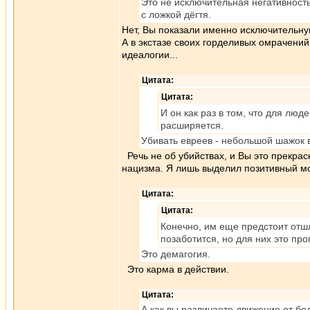
Это не исключительная негативность
с ложкой дёгтя.
Нет, Вы показали именно исключительную
А в экстазе своих горделивых омрачений
идеалогии...
Цитата:
Цитата:
И он как раз в том, что для люд
расширяется.
Убивать евреев - небольшой шажок
Речь не об убийствах, и Вы это прекрас
нацизма. Я лишь выделил позитивный мо
Цитата:
Цитата:
Конечно, им еще предстоит отш
позаботится, но для них это про
Это демагогия.
Это карма в действии.
Цитата:
А как вы различаете движение от б