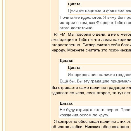
Цитата:
Цели же нацизма и фашизма впо
Почитайте идеологов. Я вижу Вы про
истории о том, как Фюрер в Тибет г
этого достаточно.
RTFM. Мы говорим о цели, а не о метода
экспедиции в Тибет и что ламы находилис
второстепенно. Гитлер считал себя бого
народу. Моежете считать это психически
Цитата:
Цитата:
Игнорирование наличия градации
Ещё бы, Вы эту градацию придумали
Вы отрицаете само наличие градации или
здравого смысла, если второе, то тут ес
Цитата:
Не буду отрицать этого, верно. Про
хождения ослом по кругу.
Я конкретно обосновал наличие этих эт
объектов любви. Никаких обоснованных т