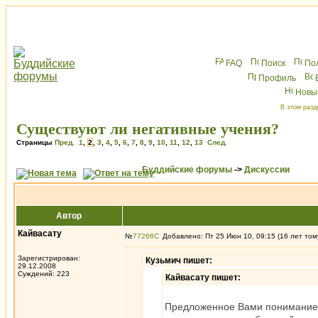
FAQ
Поиск
По
Профиль
Новы
В этом разд
Существуют ли негативные учения?
Страницы
Пред.
1
,
2
,
3
,
4
,
5
,
6
,
7
,
8
,
9
,
10
,
11
,
12
,
13
След.
Буддийские форумы
->
Дискуссии
Автор
Кайвасату
№
77266
Добавлено: Пт 25 Июн 10, 09:15 (16 лет том
Зарегистрирован:
Кузьмич пишет:
29.12.2008
Суждений: 223
Кайвасату пишет:
Предложенное Вами понимание с