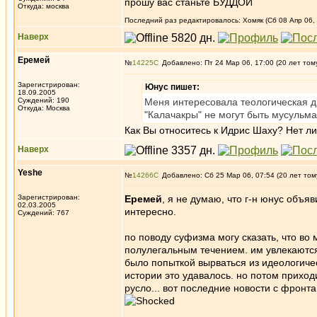
прошу вас станьте БУДДОЙ
Откуда: москва
Последний раз редактировалось: Хомяк (Сб 08 Апр 06, 
Наверх
Еремей
№
14225
Добавлено: Пт 24 Мар 06, 17:00 (20 лет том
Зарегистрирован:
Юнус пишет:
18.09.2005
Суждений: 190
Меня интересовала теологическая д
Откуда: Москва
"Калачакры" не могут быть мусульм
Как Вы относитесь к Идрис Шаху? Нет 
Наверх
Yeshe
№
14266
Добавлено: Сб 25 Мар 06, 07:54 (20 лет том
Зарегистрирован:
Еремей
, я не думаю, что г-н юнус объяв
02.03.2005
интересно.
Суждений: 767
по поводу суфизма могу сказать, что в
полулегальным течением. им увлекаются 
было попыткой вырваться из идеологиче
истории это удавалось. но потом прихо
русло... вот последние новости с фрон