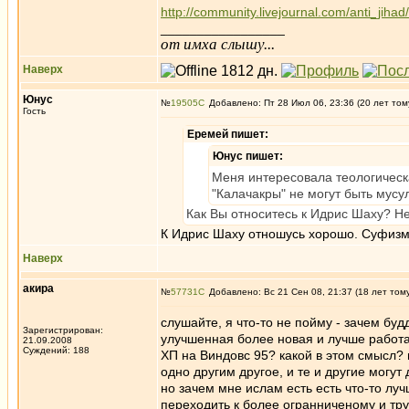
http://community.livejournal.com/anti_jiha
_________________
от имха слышу...
Наверх
Юнус
№
19505
Добавлено: Пт 28 Июл 06, 23:36 (20 лет том
Гость
Еремей пишет:
Юнус пишет:
Меня интересовала теологическ
"Калачакры" не могут быть мус
Как Вы относитесь к Идрис Шаху? 
К Идрис Шаху отношусь хорошо. Суфизм 
Наверх
акира
№
57731
Добавлено: Вс 21 Сен 08, 21:37 (18 лет том
слушайте, я что-то не пойму - зачем буд
Зарегистрирован:
улучшенная более новая и лучше работ
21.09.2008
Суждений: 188
ХП на Виндовс 95? какой в этом смысл?
одно другим другое, и те и другие могу
но зачем мне ислам есть есть что-то лу
переходить к более огранниченому и тру