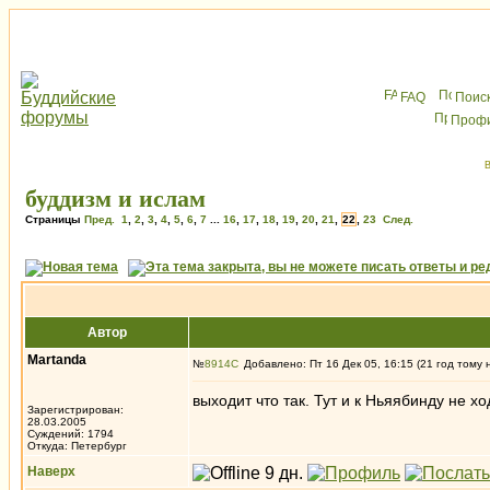
FAQ
Поис
Проф
В
буддизм и ислам
Страницы
Пред.
1
,
2
,
3
,
4
,
5
,
6
,
7
...
16
,
17
,
18
,
19
,
20
,
21
,
22
,
23
След.
Автор
Martanda
№
8914
Добавлено: Пт 16 Дек 05, 16:15 (21 год тому 
выходит что так. Тут и к Ньяябинду не х
Зарегистрирован:
28.03.2005
Суждений: 1794
Откуда: Петербург
Наверх