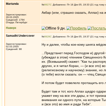
Martanda
№
8927
Добавлено: Пт 16 Дек 05, 19:33 (21 год тому 
Акбар (или, страшно сказать, Аллах) на и
Зарегистрирован:
28.03.2005
Суждений: 1794
Откуда: Петербург
Наверх
Samadhi Undercover
№
8928
Добавлено: Пт 16 Дек 05, 19:37 (21 год тому 
Зарегистрирован:
Ну и далее, чтобы кое-кому шняга мёдом
02.03.2005
Суждений: 98
...Предстанет перед Господом и) другой
(убеждал в этом) чтением Священного Ко
их. (Всевышний) скажет: "Как ты распоря
других, и я читал Коран, — (и все это) 
(религиозному и научному) знанию, но ли
(о тебе) могли сказать: он — чтец Свяще
И потом будет повелело протащить его л
Будет там и тот, кого Аллах щедро одар
укажет ему на все эти дары, и тот призн
внимания ни одного пути, на которые Ты 
и (все это) во имя и ради Тебя".