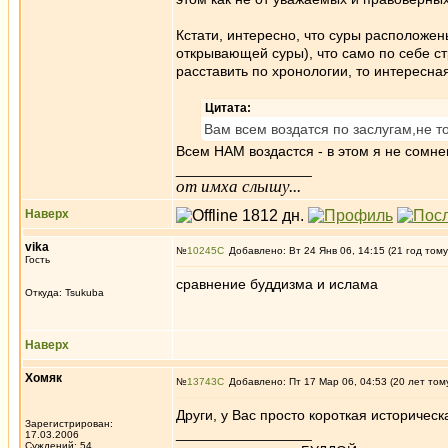
Кстати, интересно, что суры расположен
открывающей суры), что само по себе ст
расставить по хронологии, то интересн
Цитата:
Вам всем воздатся по заслугам,не толь
Всем НАМ воздастся - в этом я не сомн
_________________
от имха слышу...
Наверх
vika
№
10245
Добавлено: Вт 24 Янв 06, 14:15 (21 год тому
Гость
сравнение буддизма и ислама
Откуда: Tsukuba
Наверх
Хомяк
№
13743
Добавлено: Пт 17 Мар 06, 04:53 (20 лет том
Други, у Вас просто короткая историческ
Зарегистрирован:
_________________
17.03.2006
Суждений: 54