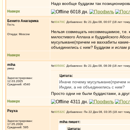
Надо вообще буддизм так позиционироват
Наверх
Бенито Анагарика
№
60470
Добавлено: Вс 21 Дек 08, 00:07 (18 лет тому
Гость
Нельзя совмещать несовмещакмое, т.е. 
Откуда: Moscow
милостивого Аллаха и буддийского Абсол
мусульмане(причем не ваххабиты какие-
объединились с ним? Буддизм и ислам ра
Наверх
miha
№
60500
Добавлено: Вс 21 Дек 08, 08:39 (18 лет тому
умер
Цитата:
Зарегистрирован:
12.03.2005
Иначе почему мусульмане(причем не
Суждений: 4540
Индии, а не объединились с ним?
Просто одни не были буддистами, а дру
Наверх
Рауха
№
60532
Добавлено: Пн 22 Дек 08, 03:35 (18 лет том
Зарегистрирован:
miha пишет:
17.05.2006
Суждений: 595
Цитата: