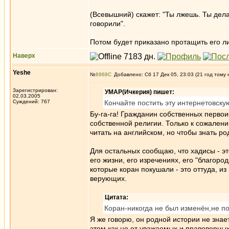
(Всевышний) скажет: "Ты лжешь. Ты делал
говорили".
Потом будет приказано протащить его ли
Наверх
Yeshe
№
8968
Добавлено: Сб 17 Дек 05, 23:03 (21 год тому 
Зарегистрирован:
УМАР(Ичкерия) пишет:
02.03.2005
Суждений: 767
Кончайте постить эту интернетовску
Бу-га-га! Гражданин собственных первои
собственной религии. Только к сожалени
читать на английском, но чтобы знать 
Для остальных сообщаю, что хадисы - эт
его жизни, его изречениях, его "благоро
которые коран покушали - это оттуда, и
верующих.
Цитата:
Коран-никогда не был изменён,не по
Я же говорю, он родной истории не знае
этом как не от уважаемых и правоверны