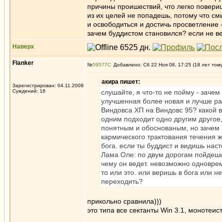
причины проишествий, что легко повериш
из их целей не попадешь, потому что см
и освободиться и достичь просветление -
зачем буддистом становился? если не в
Наверх
Flanker
№
59577
Добавлено: Сб 22 Ноя 08, 17:25 (18 лет том
акира пишет:
Зарегистрирован: 04.11.2008
Суждений: 16
слушайте, я что-то не пойму - зачем
улучшенная более новая и лучше ра
Виндовса ХП на Виндовс 95? какой в
одним подходит одно другим другое, 
понятным и обоснованым, но зачем м
кармического трактования течения ж
бога. если ты буддист и видишь нас
Лама Оле: по двум дорогам пойдешь 
чему он ведет. невозможно одноврем
то или это. или веришь в бога или 
переходить?
прикольно сравнила)))
это типа все сектанты Win 3.1, монотеис