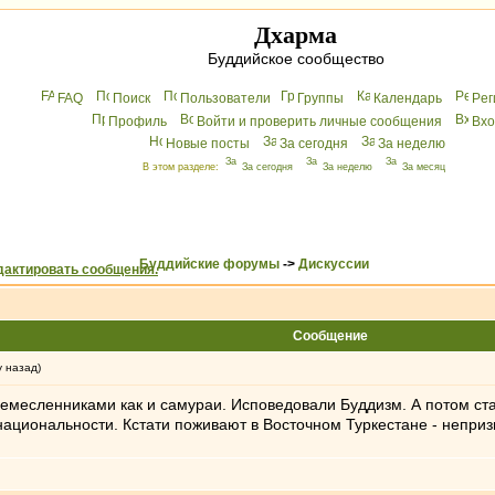
Дхарма
Буддийское сообщество
FAQ
Поиск
Пользователи
Группы
Календарь
Peг
Профиль
Войти и проверить личные сообщения
Вхo
Новые посты
За сегодня
За неделю
В этом разделе:
За сегодня
За неделю
За месяц
Буддийские форумы
->
Дискуссии
Сообщение
у назад)
 ремесленниками как и самураи. Исповедовали Буддизм. А потом с
национальности. Кстати поживают в Восточном Туркестане - неприз