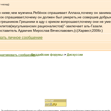
у назад)
но ниже,чем мужчина.Ребёнок спрашивает Аллаха,почему он занимае
ок спрашивает,почему он должен был умереть,не совершив добрых 
ет грешником.Грешники в аду с криком вопрошают,почему они не у
зилитов(мусульманских рационалистов)"-заключает аль-Газали.
ставитель Адамчик Мирослав Вячеславович,(с)Харвест,2006г.)
Буддийские форумы
->
Дискуссии
За информацию, размещённую на сайте пользователями, администрация форума ответственности не несёт.