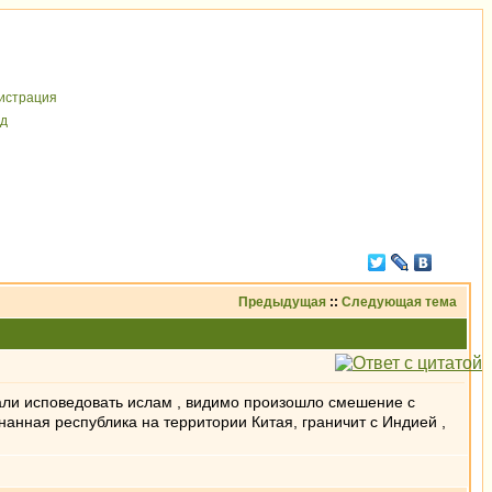
иcтрaция
д
Предыдущая
::
Следующая тема
тали исповедовать ислам , видимо произошло смешение с
нанная республика на территории Китая, граничит с Индией ,