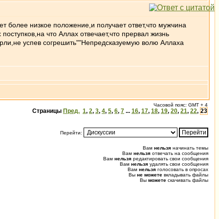
т более низкое положение,и получает ответ,что мужчина
поступков,на что Аллах отвечает,что прервал жизнь
мерли,не успев согрешить""Непредсказуемую волю Аллаха
Часовой пояс: GMT + 4
Страницы
Пред.
1
,
2
,
3
,
4
,
5
,
6
,
7
...
16
,
17
,
18
,
19
,
20
,
21
,
22
,
23
Перейти:
Вам
нельзя
начинать темы
Вам
нельзя
отвечать на сообщения
Вам
нельзя
редактировать свои сообщения
Вам
нельзя
удалять свои сообщения
Вам
нельзя
голосовать в опросах
Вы
не можете
вкладывать файлы
Вы
можете
скачивать файлы