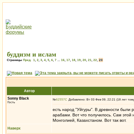
буддизм и ислам
Страницы
Пред.
1
,
2
,
3
,
4
,
5
,
6
,
7
...
16
,
17
,
18
,
19
,
20
,
21
,
22
,
23
Автор
Sonny Black
№
62557
Добавлено: Вт 03 Фев 09, 22:21 (18 лет том
Гость
есть народ "Уйгуры". В древности были
арабами. Вот что получилось. Сам этой 
Монголией, Казахстаном. Вот так вот.
Наверх