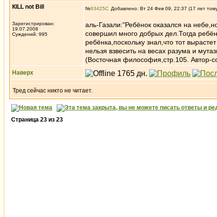
КILL not Вill
№
63425
Добавлено: Вт 24 Фев 09, 22:37 (17 лет том
Зарегистрирован:
аль-Газали:"Ребёнок оказался на небе,
19.07.2008
совершил много добрых дел.Тогда ребён
Суждений: 995
ребёнка,поскольку знал,что тот выраст
нельзя взвесить на весах разума и мута
(Восточная философия,стр.105. Автор-со
Наверх
Тред сейчас никто не читает.
Страница
23
из
23