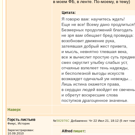
в моем ФБ, в ленте. По-моему, в тему)
Цитата:
Я говорю вам: научитесь ждать!
Еще не все! Всему дано продлиться!
Безмерных продолжений благодать
не зря вам обещает бред провидца:
возобновит движение рука,
затеявшая добрый жест привета,
и мысль, невнятно тлевшая века,
все ж вычислит простую суть предме
смех округлит улыбку слабых уст,
отчаянье взлелеет тень надежды,
и бесполезной выгоды искусств
возжаждет одичалый ум невежды…
Лишь истина окажется права,
в сердцах людей взойдет ее свечень
и обретут воскресшие слова
поступков драгоценное значенье.
Наверх
Горсть листьев
№
582976
Добавлено: Чт 22 Июл 21, 18:12 (5 лет том
Фикус, Историк
Зарегистрирован:
Alfred
пишет
:
10.09.2010