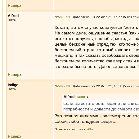
Наверх
Alfred
№
582972
Добавлено: Чт 22 Июл 21, 15:57 (5 лет том
Гость
Кстати, в этом случае советуется "хотет
На самом деле, ощущение счастья (как и
его хотят получить, способы, методы - 
целый бесконечный отряд тех, кто тоже 
бесконечный отряд, который говорит: "н
мешкать, и так сказать освобождать сво
бесконечное количество как вверх так и 
залезали бы на него. Довольствовались
Наверх
Indigo
№
582973
Добавлено: Чт 22 Июл 21, 15:58 (5 лет том
Гость
Alfred
пишет
:
Если вы хотите есть, можно ли счита
потребности и довести до смерти св
Это ложная дилемма - рассмотрение толь
собой, либо голодная смерть.
Ответы на этот пост:
Alfred
Наверх