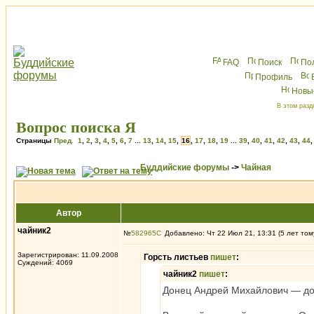
FAQ
Поиск
По
Профиль
Новы
В этом разд
Вопрос поиска Я
Страницы
Пред.
1
,
2
,
3
,
4
,
5
,
6
,
7
...
13
,
14
,
15
,
16
,
17
,
18
,
19
...
39
,
40
,
41
,
42
,
43
,
44
Буддийские форумы
->
Чайная
Автор
чайник2
№
582965
Добавлено: Чт 22 Июл 21, 13:31 (5 лет том
Зарегистрирован: 11.09.2008
Горсть листьев
пишет
:
Суждений: 4069
чайник2
пишет
:
Донец Андрей Михайлович — док