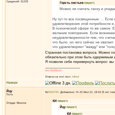
Суждений: 31235
Горсть листьев
пишет
:
Можно ли считать танху и упад
Ну тут-то все посвященные. ... Если 
удовлетворения этой потребности и 
В психической сфере то же самое. 
желание повторения. Если возникаю
неудовлетворенности тем, что счит
что было. но чего сейчас не хватает.
что удовлетворяет "жажду" или "голо
Странная постановка вопроса. Можно гов
обязательно при этом быть одержимым ид
Я позволю себе перевернуть вопрос: вы 
_________________
нео-буддист
Ответы на этот пост:
Alfred
Наверх
Йцу
№
582978
Добавлено: Чт 22 Июл 21, 18:42 (5 лет том
Гость
КИ
пишет
:
Откуда: Moscow
Йцу
пишет
:
КИ
пишет
: