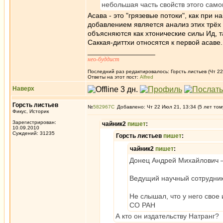
небольшая часть свойств этого само
Асава - это "грязевые потоки", как при 
добавлением является анализ этих трёх 
объясняются как хтонические силы Ид, т
Саккая-диттхи относятся к первой асаве.
_________________
нео-буддист
Последний раз редактировалось: Горсть листьев (Чт 22
Ответы на этот пост:
Alfred
Наверх
Горсть листьев
№
582967
Добавлено: Чт 22 Июл 21, 13:34 (5 лет том
Фикус, Историк
Зарегистрирован:
чайник2
пишет
:
10.09.2010
Суждений: 31235
Горсть листьев
пишет
:
чайник2
пишет
:
Донец Андрей Михайлович —
Ведущий научный сотрудник
Не слышал, что у него свое 
СО РАН
А кто он издательству Натранг?