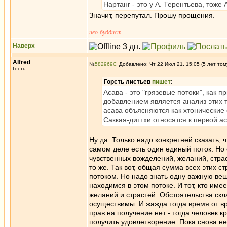
Нартанг - это у А. Терентьева, тоже 
Значит, перепутал. Прошу прощения.
_________________
нео-буддист
Наверх
Alfred
№
582969
Добавлено: Чт 22 Июл 21, 15:05 (5 лет том
Гость
Горсть листьев
пишет
:
Асава - это "грязевые потоки", как 
добавлением является анализ этих т
асава объясняются как хтонические 
Саккая-диттхи относятся к первой ас
Ну да. Только надо конкретней сказать, ч
самом деле есть один единый поток. Но о
чувственных вожделений, желаний, страс
то же. Так вот, общая сумма всех этих 
потоком. Но надо знать одну важную вещ
находимся в этом потоке. И тот, кто име
желаний и страстей. Обстоятельства скл
осуществимы. И жажда тогда время от в
прав на получение нет - тогда человек 
получить удовлетворение. Пока снова не 