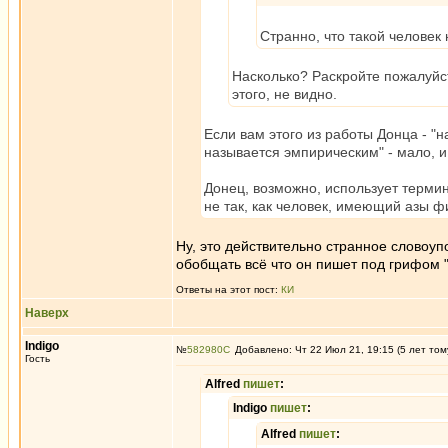
Странно, что такой человек
Насколько? Раскройте пожалуйст
этого, не видно.
Если вам этого из работы Донца - 
называется эмпирическим" - мало, и
Донец, возможно, использует термин
не так, как человек, имеющий азы 
Ну, это действительно странное словоуп
обобщать всё что он пишет под грифом "
Ответы на этот пост:
КИ
Наверх
Indigo
№
582980
Добавлено: Чт 22 Июл 21, 19:15 (5 лет том
Гость
Alfred
пишет
:
Indigo
пишет
:
Alfred
пишет
: