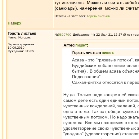
тут исключены. Можно ли считать собой
(санкхары), намерения, можно ли считат
Ответы на этот пост:
Горсть листьев
Наверх
Горсть листьев
№
582970
Добавлено: Чт 22 Июл 21, 15:27 (5 лет том
Фикус, Историк
Зарегистрирован:
Alfred
пишет
:
10.09.2010
Суждений: 31235
Горсть листьев
пишет
:
Асава - это "грязевые потоки", 
Буддийским добавлением являетс
бытия) . В общем асава объясня
Подсознания".
Саккая-диттхи относятся к перво
Ну да. Только надо конкретней сказат
самом деле есть один единый поток.
чувственных вожделений, желаний, с
одно и то же. Так вот, общая сумма
чувственным потоком. Но надо знать
существа. Все мы находимся в этом п
удовлетворение своих чувственных ж
"упадана" (удовлетворения) станов