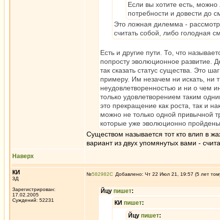
Если вы хотите есть, можно 
потребности и довести до с
Это ложная дилемма - рассмотре
считать собой, либо голодная с
Есть и другие пути. То, что называе
попросту эволюционное развитие. Д
так сказать статус существа. Это ша
примеру. Им незачем ни искать, ни т
неудовлетворенностью и ни о чем ин
только удовлетворением таким одним
это прекращение как роста, так и н
можно не только одной привычной тр
которые уже эволюционно пройдены
Существом называется тот кто влип в жаж
вариант из двух упомянутых вами - счита
Наверх
КИ
№
582982
Добавлено: Чт 22 Июл 21, 19:57 (5 лет том
3Д
Зарегистрирован:
Йцу
пишет
:
17.02.2005
Суждений: 52231
КИ
пишет
:
Йцу
пишет
: