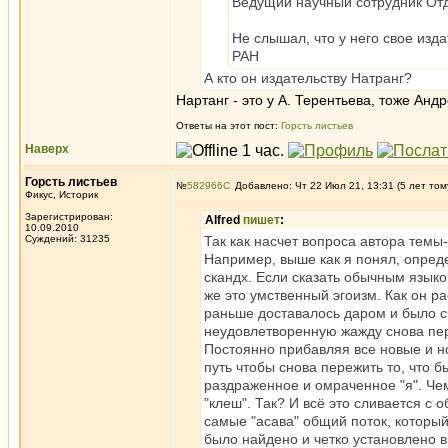
Ведущий научный сотрудник От
Не слышал, что у него свое изда
РАН
А кто он издательству Натранг?
Нартанг - это у А. Терентьева, тоже Андр
Ответы на этот пост:
Горсть листьев
Наверх
Горсть листьев
№
582966
Добавлено: Чт 22 Июл 21, 13:31 (5 лет том
Фикус, Историк
Зарегистрирован:
Alfred
пишет
:
10.09.2010
Суждений: 31235
Так как насчет вопроса автора темы
Например, выше как я понял, опреде
скандх. Если сказать обычным языко
же это умственный эгоизм. Как он р
раньше доставалось даром и было 
неудовлетворенную жажду снова пе
Постоянно прибавляя все новые и но
путь чтобы снова пережить то, что
раздраженное и омраченное "я". Че
"клеш". Так? И всё это сливается с
самые "асава" общий поток, который
было найдено и четко установлено в