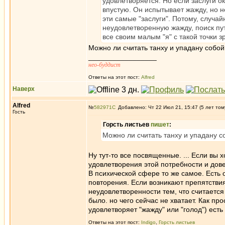
удовлетворяется. Но если заслуги ок
впустую. Он испытывает жажду, но н
эти самые "заслуги". Потому, случай
неудовлетворенную жажду, поиск пут
все своим малым "я" с такой точки 
Можно ли считать танху и упадану собо
_________________
нео-буддист
Ответы на этот пост:
Alfred
Наверх
Alfred
№
582971
Добавлено: Чт 22 Июл 21, 15:47 (5 лет том
Гость
Горсть листьев
пишет
:
Можно ли считать танху и упадану 
Ну тут-то все посвященные. ... Если вы х
удовлетворения этой потребности и дове
В психической сфере то же самое. Есть
повторения. Если возникают препятстви
неудовлетворенности тем, что считаетс
было. но чего сейчас не хватает. Как про
удовлетворяет "жажду" или "голод") есть
Ответы на этот пост:
Indigo
,
Горсть листьев