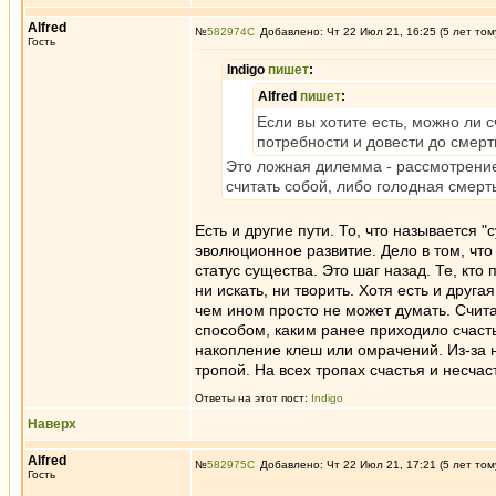
Alfred
№
582974
Добавлено: Чт 22 Июл 21, 16:25 (5 лет том
Гость
Indigo
пишет
:
Alfred
пишет
:
Если вы хотите есть, можно ли с
потребности и довести до смерт
Это ложная дилемма - рассмотрение
считать собой, либо голодная смерт
Есть и другие пути. То, что называется 
эволюционное развитие. Дело в том, чт
статус существа. Это шаг назад. Те, кт
ни искать, ни творить. Хотя есть и друг
чем ином просто не может думать. Счит
способом, каким ранее приходило счастье
накопление клеш или омрачений. Из-за 
тропой. На всех тропах счастья и несча
Ответы на этот пост:
Indigo
Наверх
Alfred
№
582975
Добавлено: Чт 22 Июл 21, 17:21 (5 лет том
Гость