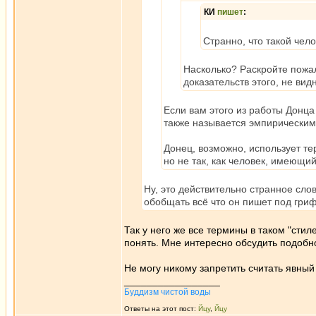
КИ
пишет
:
Странно, что такой чел
Насколько? Раскройте пожал
доказательств этого, не вид
Если вам этого из работы Донц
также называется эмпирическим"
Донец, возможно, использует те
но не так, как человек, имеющи
Ну, это действительно странное сло
обобщать всё что он пишет под гриф
Так у него же все термины в таком "стил
понять. Мне интересно обсудить подобно
Не могу никому запретить считать явны
_________________
Буддизм чистой воды
Ответы на этот пост:
Йцу
,
Йцу