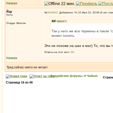
Наверх
Йцу
№
582984
Добавлено: Чт 22 Июл 21, 20:06 (5 лет том
Гость
КИ
пишет
:
Откуда: Moscow
Так у него же все термины в таком "
может понять.
Это не похоже на шах и мат) То, что вы т
Ответы на этот пост:
КИ
Наверх
Тред сейчас никто не читает.
Буддийские форумы
->
Чайная
Стран
Страница
16
из
46