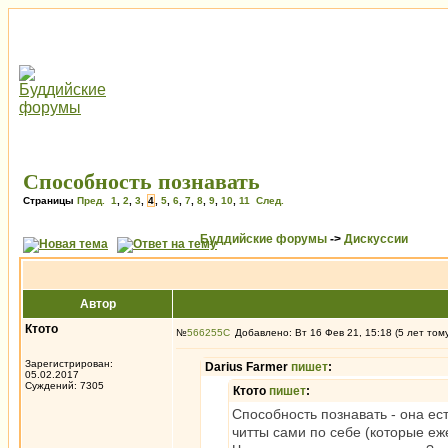
Способность познавать
Страницы
Пред.
1
,
2
,
3
,
4
,
5
,
6
,
7
,
8
,
9
,
10
,
11
След.
Буддийские форумы
->
Дискуссии
Автор
Ктото
№
566255
Добавлено: Вт 16 Фев 21, 15:18 (5 лет том
Зарегистрирован:
Darius Farmer
пишет
:
05.02.2017
Суждений: 7305
Ктото
пишет
:
Способность познавать - она ест
читты сами по себе (которые еж