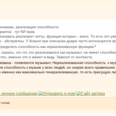
 понимаю, реализация способности.
актна - тут КИ прав.
знавать реализуют читты, функция которых - знать. То есть это уже
- абстрактны. У Асанги при описании дхарм часто используется фор
определить способность как нереализованную функцию?
сказать, что тот, кто реализовался как музыкант, не имеет способно
тях, именно это и имеют в виду. Зависит от контекста.
зована - появляется музыкант. Нереализованная способность к му
ли способность к музыке у всех людей, но скорее всего правильнее
е именно как максимально генерализованную, то есть присущую л
у назад)