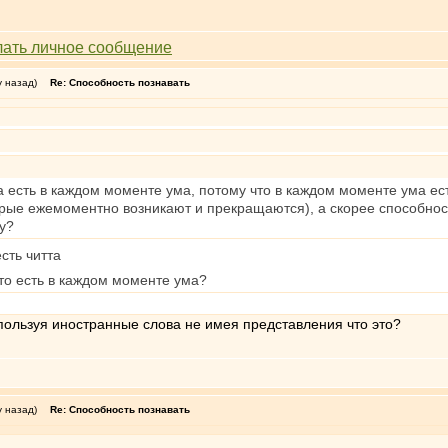
у назад)
Re: Способность познавать
 есть в каждом моменте ума, потому что в каждом моменте ума есть
орые ежемоментно возникают и прекращаются), а скорее способност
у?
сть читта
что есть в каждом моменте ума?
спользуя иностранные слова не имея представления что это?
у назад)
Re: Способность познавать