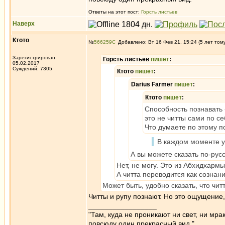
Ответы на этот пост:
Горсть листьев
Наверх
Ктото
№
566259
Добавлено: Вт 16 Фев 21, 15:24 (5 лет том
Зарегистрирован:
Горсть листьев
пишет
:
05.02.2017
Суждений: 7305
Ктото
пишет
:
Darius Farmer
пишет
:
Ктото
пишет
:
Способность познавать -
это не читты сами по с
Что думаете по этому п
В каждом моменте у
А вы можете сказать по-рус
Нет, не могу. Это из Абхидхармы
А читта переводится как сознани
Может быть, удобно сказать, что чи
Читты и рупу познают. Но это ощущение,
_________________
"Там, куда не проникают ни свет, ни мрак
повсюду один прекрасный вид."