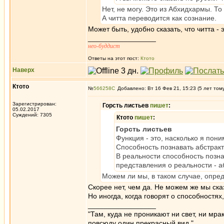
Нет, не могу. Это из Абхидхармы. То
А читта переводится как сознание.
Может быть, удобно сказать, что читта 
_________________
нео-буддист
Ответы на этот пост:
Ктото
Наверх
Ктото
№
566258
Добавлено: Вт 16 Фев 21, 15:23 (5 лет том
Зарегистрирован:
Горсть листьев
пишет
:
05.02.2017
Суждений: 7305
Ктото
пишет
:
Горсть листьев
Функция - это, насколько я пон
Способность познавать абстрактн
В реальности способность познав
представления о реальности - аб
Можем ли мы, в таком случае, опре
Скорее нет, чем да. Не можем же мы сказ
Но иногда, когда говорят о способностях,
_________________
"Там, куда не проникают ни свет, ни мрак
повсюду один прекрасный вид."