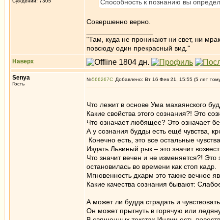
Суждений: 7305
Способность к познанию вы определ
Совершенно верно.
_________________
"Там, куда не проникают ни свет, ни мрак
повсюду один прекрасный вид."
Наверх
Senya
№
566267
Добавлено: Вт 16 Фев 21, 15:55 (5 лет том
Гость
Что лежит в основе Ума махаянского б
Какие свойства этого сознания?! Это со
Что означает любящее? Это означает бе
А у сознания будды есть ещё чувства, кр
Конечно есть, это все остальные чувства
Издать Львиный рык – это значит возвест
Что значит вечен и не изменяется?! Это 
остановилась во времени как стоп кадр.
Мгновенность дхарм это также вечное я
Какие качества сознания бывают: Слабо
А может ли будда страдать и чувствоват
Он может прыгнуть в горячую или ледяну
В священных текстах Индии есть повеств