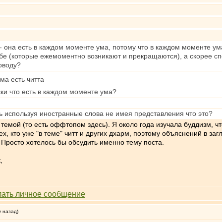
 она есть в каждом моменте ума, потому что в каждом моменте ума 
ебе (которые ежемоментно возникают и прекращаются), а скорее сп
оводу?
ма есть читта
ски что есть в каждом моменте ума?
ть используя иностранные слова не имея представления что это?
темой (то есть оффтопом здесь). Я около года изучала буддизм, чт
х, кто уже "в теме" читт и других дхарм, поэтому объяснений в заг
. Просто хотелось бы обсудить именно тему поста.
,
у назад)