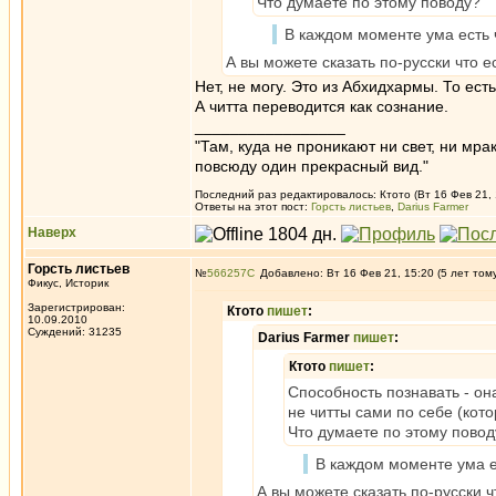
Что думаете по этому поводу?
В каждом моменте ума есть 
А вы можете сказать по-русски что 
Нет, не могу. Это из Абхидхармы. То ест
А читта переводится как сознание.
_________________
"Там, куда не проникают ни свет, ни мрак
повсюду один прекрасный вид."
Последний раз редактировалось: Ктото (Вт 16 Фев 21, 
Ответы на этот пост:
Горсть листьев
,
Darius Farmer
Наверх
Горсть листьев
№
566257
Добавлено: Вт 16 Фев 21, 15:20 (5 лет том
Фикус, Историк
Зарегистрирован:
Ктото
пишет
:
10.09.2010
Суждений: 31235
Darius Farmer
пишет
:
Ктото
пишет
:
Способность познавать - она
не читты сами по себе (кот
Что думаете по этому повод
В каждом моменте ума е
А вы можете сказать по-русски 