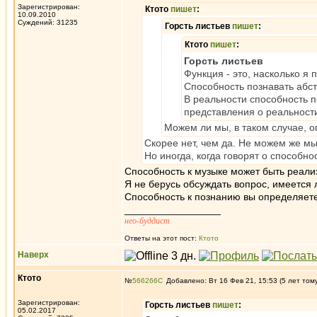
Зарегистрирован:
Ктото
пишет
:
10.09.2010
Суждений: 31235
Горсть листьев
пишет
:
Ктото
пишет
:
Горсть листьев
Функция - это, насколько я
Способность познавать абстр
В реальности способность по
представления о реальности 
Можем ли мы, в таком случае, 
Скорее нет, чем да. Не можем же мы 
Но иногда, когда говорят о способнос
Способность к музыке может быть реали
Я не берусь обсуждать вопрос, имеется 
Способность к познанию вы определяет
_________________
нео-буддист
Ответы на этот пост:
Ктото
Наверх
Ктото
№
566266
Добавлено: Вт 16 Фев 21, 15:53 (5 лет том
Зарегистрирован:
Горсть листьев
пишет
:
05.02.2017