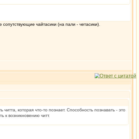
е сопутствующие чайтасики (на пали - четасики).
 читта, которая что-то познает. Способность познавать - это
ь к возникновению читт.