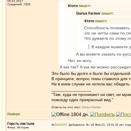
05.02.2017
Суждений: 7305
Ктото
пишет
:
Darius Farmer
пишет
:
Ктото
пишет
:
Способность познавать -
это не читты сами по с
Что думаете по этому п
В каждом моменте у
А вы можете сказать по-рус
Нет, не могу.
А как так? А как же можно рассужда
Это было бы долго и было бы отдельной 
В принципе, вопрос темы ставился для те
Ни в коем случае не хотела вас обидеть
_________________
"Там, куда не проникают ни свет, ни мрак
повсюду один прекрасный вид."
Ответы на этот пост:
Darius Farmer
Наверх
Горсть листьев
№
566265
Добавлено: Вт 16 Фев 21, 15:51 (5 лет том
Фикус, Историк