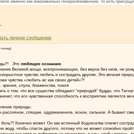
яете именно как максимально генерализованную, то есть присущу
,
у назад)
удды?! Это
любящее сознание
.
знание Великой мощи, всепроникающее, без верха без низа, не рож
скорыстное чувство любить и сострадать другим. Это вечная приро
оме чувства «любить жс как своих детей»?!
: зрения, слуха, блаженства, покоя.
ить о том, что все существа обладают "природой" будды, что Татхаг
значит, что его чувственная способность к восприятию является веч
вление природы.
е-рассеяное, спящее, одурманенное, ясное, сильное. А бывает све
ь боль?! Конечно может. Он как истинный бодхисатва плачет состра
ю воду, чтобы спасти другого, потому что не может спокойно прой
ования как святые добровольно спускались в ады, чтобы помочь, те