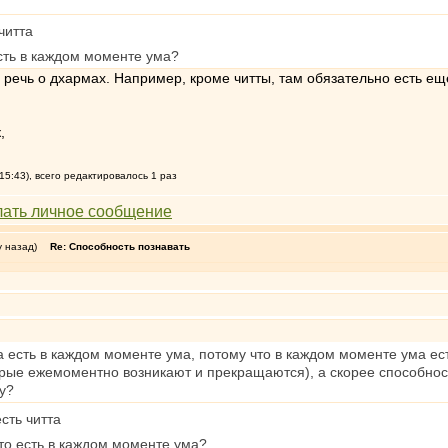
читта
есть в каждом моменте ума?
ь речь о дхармах. Например, кроме читты, там обязательно есть ещ
,
15:43), всего редактировалось 1 раз
у назад)
Re: Способность познавать
 есть в каждом моменте ума, потому что в каждом моменте ума есть
орые ежемоментно возникают и прекращаются), а скорее способност
у?
сть читта
что есть в каждом моменте ума?