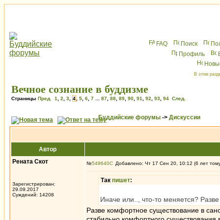
FAQ
Поиск
По
Профиль
Новы
В этом разд
Вечное сознание в буддизме
Страницы
Пред.
1
,
2
,
3
,
4
,
5
,
6
,
7
...
87
,
88
,
89
,
90
,
91
,
92
,
93
,
94
След.
Буддийские форумы
->
Дискуссии
Автор
Рената Скот
№
549640
Добавлено: Чт 17 Сен 20, 10:12 (6 лет том
Так
пишет
:
Зарегистрирован:
29.09.2017
Суждений: 14208
Иначе или.., что-то меняется? Разв
Разве комфортное существование в санс
стабильно комфортного существования в 