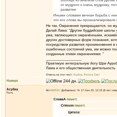
Вообще из анализа слов Далай Л
от мудрого к очень мудрому, пот
развитие.
Иными словами вечная борьба с не
что его слова вы проанализировали 
Не так. Омрачения прекращаются, но му
Далай Лама: "Другие буддийские школы 
ума, являющиеся омрачёнными, искажённ
других достоверных форм познания, ко
посредством развития проникновения в 
ошибочных состояний ума, им можно пол
созданные этими омрачениями. "
_________________
Практикую интегральную йогу Шри Ауроб
Лама и его общественная деятельность.
Ответы на этот пост:
Асубха
,
Рената Скот
Наверх
Асубха
№
549653
Добавлено: Чт 17 Сен 20, 12:15 (6 лет том
Гость
СлаваА
пишет
:
Crimson
пишет
:
Цитата: