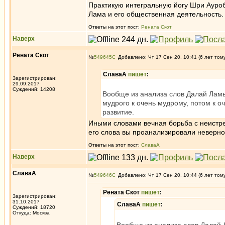
Практикую интегральную йогу Шри Ауроб
Лама и его общественная деятельность.
Ответы на этот пост:
Рената Скот
Наверх
Рената Скот
№
549645
Добавлено: Чт 17 Сен 20, 10:41 (6 лет том
СлаваА
пишет
:
Зарегистрирован:
29.09.2017
Суждений: 14208
Вообще из анализа слов Далай Ламы 
мудрого к очень мудрому, потом к оч
развитие.
Иными словами вечная борьба с неистр
его слова вы проанализировали неверно,
Ответы на этот пост:
СлаваА
Наверх
СлаваА
№
549646
Добавлено: Чт 17 Сен 20, 10:44 (6 лет том
Рената Скот
пишет
:
Зарегистрирован:
31.10.2017
СлаваА
пишет
:
Суждений: 18720
Откуда: Москва