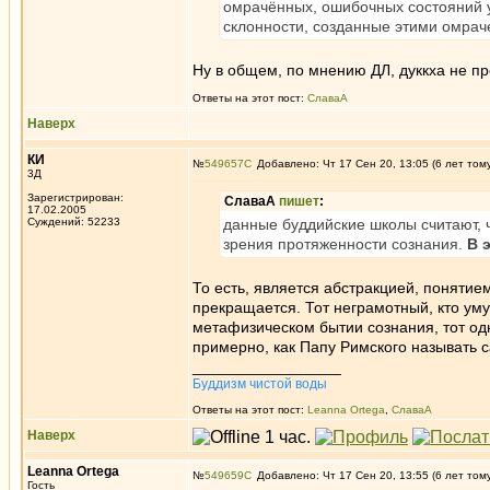
омрачённых, ошибочных состояний у
склонности, созданные этими омрач
Ну в общем, по мнению ДЛ, дуккха не п
Ответы на этот пост:
СлаваА
Наверх
КИ
№
549657
Добавлено: Чт 17 Сен 20, 13:05 (6 лет том
3Д
Зарегистрирован:
СлаваА
пишет
:
17.02.2005
Суждений: 52233
данные буддийские школы считают, чт
зрения протяженности сознания.
В 
То есть, является абстракцией, понятие
прекращается. Тот неграмотный, кто умуд
метафизическом бытии сознания, тот о
примерно, как Папу Римского называть 
_________________
Буддизм чистой воды
Ответы на этот пост:
Leanna Ortega
,
СлаваА
Наверх
Leanna Ortega
№
549659
Добавлено: Чт 17 Сен 20, 13:55 (6 лет том
Гость