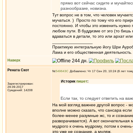
прямо вот сейчас сидите и мучайтес
разнообразие, новизна.
Тут вопрос не в том, что человек мучает
мучаться. ) Просто по тому что его при
постоянно. И чтобы это изменить нужно 
любом пути. В буддизме от эго (то бишь
вдаваться в детали, то это или архат ил
_________________
Практикую интегральную йогу Шри Ауроб
Лама и его общественная деятельность.
Наверх
Рената Скот
№
549643
Добавлено: Чт 17 Сен 20, 10:24 (6 лет том
Историк
пишет
:
Зарегистрирован:
29.09.2017
Суждений: 14208
Если так, то следует ответить на в
На мой взгляд важнее другой вопрос - м
вполне можно сказать, что сансара если 
более-менее разумные жс, то и сознани
разворачивается). А вот окончательная 
мудрого к очень мудрому, потом к очень
это уже не сознание, а муляж.