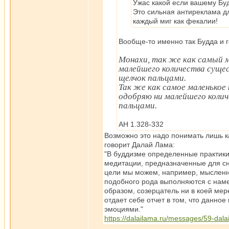
Ужас какой если вашему Бу
Это сильная антиреклама дл
каждый миг как фекалии!
Вообще-то именно так Будда и г
Монахи, так же как самый м
малейшего количества сущес
щелчок пальцами.
Так же как самое маленькое 
одобряю ни малейшего колич
пальцами.
АН 1.328-332
Возможно это надо понимать лишь к
говорит Далай Лама:
"В буддизме определенные практик
медитации, предназначенные для сн
цели мы можем, например, мысленно
подобного рода выполняются с нам
образом, созерцатель ни в коей мере
отдает себе отчет в том, что данн
эмоциями."
https://dalailama.ru/messages/59-dala