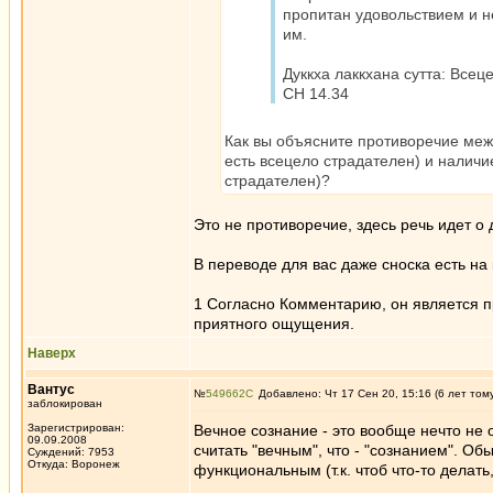
пропитан удовольствием и н
им.
Дуккха лаккхана сутта: Все
СН 14.34
Как вы объясните противоречие межд
есть всецело страдателен) и наличи
страдателен)?
Это не противоречие, здесь речь идет о 
В переводе для вас даже сноска есть на
1 Согласно Комментарию, он является п
приятного ощущения.
Наверх
Вантус
№
549662
Добавлено: Чт 17 Сен 20, 15:16 (6 лет том
заблокирован
Зарегистрирован:
Вечное сознание - это вообще нечто не о
09.09.2008
считать "вечным", что - "сознанием". Обы
Суждений: 7953
Откуда: Воронеж
функциональным (т.к. чтоб что-то делать