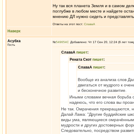
Ну так вся планета Земля и в самом дел
поглубже в любом месте и найдете остан
мнению ДЛ нужно сидеть и представлять,
Ответы на этот пост:
СлаваА
Наверх
Асубха
№
549654
Добавлено: Чт 17 Сен 20, 12:24 (6 лет том
Гость
СлаваА
пишет
:
Рената Скот
пишет
:
СлаваА
пишет
:
Вообще из анализа слов Дал
двигаться от мудрого к очен
и бесконечное развитие.
Иными словами вечная борьба 
надеюсь, что его слова вы проа
Не так. Омрачения прекращаются, н
Далай Лама: "Другие буддийские шк
виды ума, являющиеся омрачёнными,
мудрости и других достоверных фор
Следовательно, посредством развит