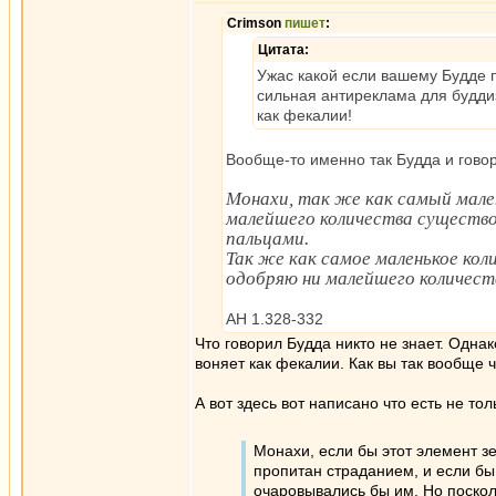
Crimson
пишет
:
Цитата:
Ужас какой если вашему Будде 
сильная антиреклама для буддиз
как фекалии!
Вообще-то именно так Будда и говор
Монахи, так же как самый мален
малейшего количества существо
пальцами.
Так же как самое маленькое коли
одобряю ни малейшего количест
АН 1.328-332
Что говорил Будда никто не знает. Однак
воняет как фекалии. Как вы так вообще 
А вот здесь вот написано что есть не то
Монахи, если бы этот элемент з
пропитан страданием, и если бы 
очаровывались бы им. Но поскол