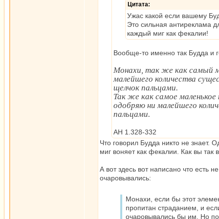
Цитата:
Ужас какой если вашему Бу
Это сильная антиреклама дл
каждый миг как фекалии!
Вообще-то именно так Будда и г
Монахи, так же как самый м
малейшего количества сущес
щелчок пальцами.
Так же как самое маленькое 
одобряю ни малейшего колич
пальцами.
АН 1.328-332
Что говорил Будда никто не знает. О
миг воняет как фекалии. Как вы так
А вот здесь вот написано что есть н
очаровывались:
Монахи, если бы этот элеме
пропитан страданием, и если
очаровывались бы им. Но по