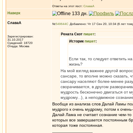
Ответы на этот пост:
СлаваА
Наверх
СлаваА
№
549644
Добавлено: Чт 17 Сен 20, 10:34 (6 лет том
Рената Скот
пишет
:
Зарегистрирован:
31.10.2017
Историк
пишет
:
Суждений: 18720
Откуда: Москва
Если так, то следует ответить 
жизнь?
На мой взгляд важнее другой вопро
сансаре, то вполне можно сказать, ч
сансару населяют более-менее разу
сворачивается, в другом разворачив
мудрость бесконечно двигаться от м
мудрому...), а неподвижное сознание
Вообще из анализа слов Далай Ламы полу
мудрого к очень мудрому, потом к очень-
Далай Лама не считает сознание чем-то
которых все завершается постоянным бр
которая тоже постоянная.
_________________