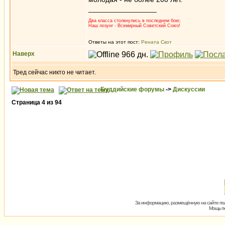
_________________
Два класса столкнулись в последнем бою;
Наш лозунг - Всемирный Советский Союз!
Ответы на этот пост:
Рената Скот
Наверх
Тред сейчас никто не читает.
Буддийские форумы
->
Дискуссии
Страница
4
из
94
За информацию, размещённую на сайте пол
Мощь пх