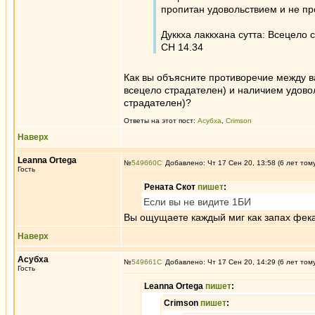
пропитан удовольствием и не пр
Дуккха лаккхана сутта: Всецело
СН 14.34
Как вы объясните противоречие между ва
всецело страдателен) и наличием удовол
страдателен)?
Ответы на этот пост:
Асубха
,
Crimson
Наверх
Leanna Ortega
№
549660
Добавлено: Чт 17 Сен 20, 13:58 (6 лет том
Гость
Рената Скот
пишет
:
Если вы не видите 1БИ
Вы ощущаете каждый миг как запах фека
Наверх
Асубха
№
549661
Добавлено: Чт 17 Сен 20, 14:29 (6 лет том
Гость
Leanna Ortega
пишет
:
Crimson
пишет
: