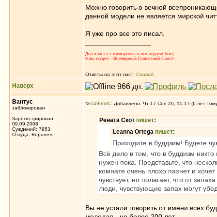
Можно говорить о вечной всепроникающ
данной модели не является мирской чит
Я уже про все это писал.
_________________
Два класса столкнулись в последнем бою;
Наш лозунг - Всемирный Советский Союз!
Ответы на этот пост:
СлаваА
Наверх
Вантус
№
549663
Добавлено: Чт 17 Сен 20, 15:17 (6 лет том
заблокирован
Зарегистрирован:
Рената Скот
пишет
:
09.09.2008
Суждений: 7953
Leanna Ortega
пишет
:
Откуда: Воронеж
Приходите в буддзим! Будете чу
Всё дело в том, что в буддизм никто
нужен пока. Представьте, что несколь
комнате очень плохо пахнет и хочет 
чувствует, но полагает, что от запа
люди, чувствующие запах могут убед
Вы не устали говорить от имени всех бу
молодая - не более 200 лет.