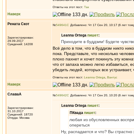
Ответы на этот пост:
Так
Наверх
Рената Скот
№
549641
Добавлено: Чт 17 Сен 20, 10:17 (6 лет том
Leanna Ortega
пишет
:
Зарегистрирован:
29.09.2017
Приходите в буддзим! Будете чувств
Суждений: 14208
Всё дело в том, что в буддизм никто ник
пока. Представьте, что несколько человек
плохо пахнет и хочет покинуть эту комнат
что от запаха можно легко избавиться, 
убедить людей, которых все устраивает,
Ответы на этот пост:
Leanna Ortega
,
Вантус
Наверх
СлаваА
№
549642
Добавлено: Чт 17 Сен 20, 10:20 (6 лет том
Leanna Ortega
пишет
:
Зарегистрирован:
31.10.2017
ПКвада
пишет
:
Суждений: 18720
Откуда: Москва
любая из обусловленных воспри
опереться
Ну, распадается и что? Вы страстно