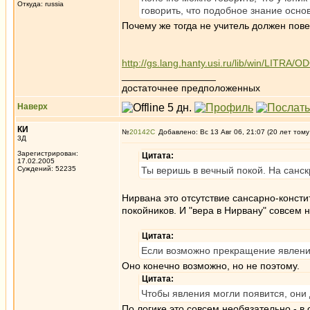
Откуда: russia
говорить, что подобное знание осно
Почему же тогда не учитель должен пове
http://gs.lang.hanty.usi.ru/lib/win/LITRA/O
_________________
достаточнее предположенных
Наверх
КИ
№
20142
Добавлено: Вс 13 Авг 06, 21:07 (20 лет тому
3Д
Зарегистрирован:
Цитата:
17.02.2005
Суждений: 52235
Ты веришь в вечный покой. На санск
Нирвана это отсутствие сансарно-консти
покойников. И "вера в Нирвану" совсем 
Цитата:
Если возможно прекращение явлений
Оно конечно возможно, но не поэтому.
Цитата:
Чтобы явления могли появится, они 
По логике это совсем необязательно - в