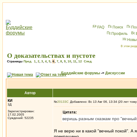
FAQ
Поиск
По
Профиль
Новы
В этом разд
О доказательствах и пустоте
Страницы
Пред.
1
,
2
,
3
,
4
,
5
,
6
,
7
,
8
,
9
,
10
,
11
,
12
След.
Буддийские форумы
->
Дискуссии
Автор
КИ
№
20133
Добавлено: Вс 13 Авг 06, 13:34 (20 лет тому
3Д
Зарегистрирован:
Цитата:
17.02.2005
Суждений: 52235
веришь разным сказкам про "вечный 
Я не верю ни в какой "вечный покой". А 
прекращено.