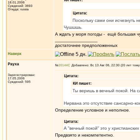
КИ пишет:
18.01.2006
Суждений: 3693
Откуда: russia
Цитата:
Поскольку сами они исчезнуть н
Чушшшь.
А ждать у моря погоды - ещё большая 
_________________
достаточнее предположенных
Наверх
Рауха
№
20144
Добавлено: Вс 13 Авг 06, 22:30 (20 лет тому
Зарегистрирован:
Цитата:
17.05.2006
Суждений: 595
КИ пишет:
Ты веришь в вечный покой. На с
Нирвана это отсутствие сансарно-к
Определение условное и неполное.
Цитата:
А "вечный покой" это у христианских
Предвзято и некомпетентно.