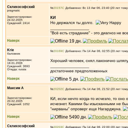
Склихософский
№
20157
Добавлено: Вс 13 Авг 06, 23:40 (20 лет тому
pragmatic
Зарегистрирован:
КИ
24.02.2005
Но держался ты долго.
Суждений: 2414
_________________
"Всё есть страдание" - это диагноз не вс
Наверх
Krie
№
20169
Добавлено: Пн 14 Авг 06, 02:55 (20 лет тому
баловник
Зарегистрирован:
Хороший человек, снял лаконично шляпу 
18.01.2006
_________________
Суждений: 3693
Откуда: russia
достаточнее предположенных
Наверх
Максим А
№
20202
Добавлено: Пн 14 Авг 06, 21:52 (20 лет тому
Зарегистрирован:
КИ, если нечто когда-то исчезло, то оно
20.02.2005
исчезнет. Какими бы изысканными не бы
Суждений: 1052
"нирваны" опроверг еще Нагарджуна.
Наверх
Склихософский
№
20203
Добавлено: Пн 14 Авг 06, 22:00 (20 лет тому