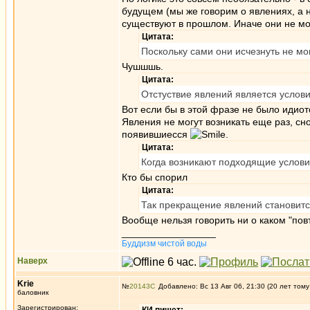
будущем (мы же говорим о явлениях, а 
существуют в прошлом. Иначе они не мог
Цитата:
Поскольку сами они исчезнуть не мо
Чушшшь.
Цитата:
Отстуствие явлений является услови
Вот если бы в этой фразе не было идиот
Явления не могут возникать еще раз, сн
появившиесся
.
Цитата:
Когда возникают подходящие условия
Кто бы спорил
Цитата:
Так прекращение явлений становитс
Вообще нельзя говорить ни о каком "пов
_________________
Буддизм чистой воды
Наверх
Krie
№
20143
Добавлено: Вс 13 Авг 06, 21:30 (20 лет тому
баловник
Зарегистрирован: