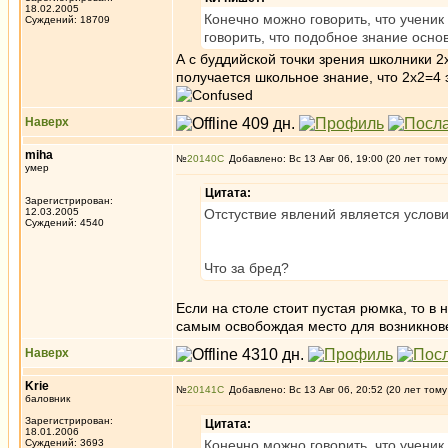
18.02.2005
Конечно можно говорить, что ученик
Суждений: 18709
говорить, что подобное знание осно
А с буддийской точки зрения школники 2
получается школьное знание, что 2х2=4
Наверх
miha
№
20140
Добавлено: Вс 13 Авг 06, 19:00 (20 лет тому
умер
Цитата:
Зарегистрирован:
12.03.2005
Отстуствие явлений является услови
Суждений: 4540
Что за бред?
Если на столе стоит пустая рюмка, то в 
самым освобождая место для возникн
Наверх
Krie
№
20141
Добавлено: Вс 13 Авг 06, 20:52 (20 лет тому
баловник
Зарегистрирован:
Цитата:
18.01.2006
Суждений: 3693
Конечно можно говорить, что ученик