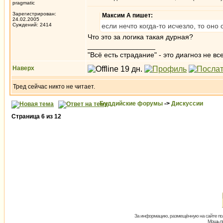
pragmatic
Зарегистрирован:
Максим А пишет:
24.02.2005
Суждений: 2414
если нечто когда-то исчезло, то оно
Что это за логика такая дурная?
_________________
"Всё есть страдание" - это диагноз не вс
Наверх
Тред сейчас никто не читает.
Буддийские форумы
->
Дискуссии
Страница
6
из
12
За информацию, размещённую на сайте пол
Мощь пх