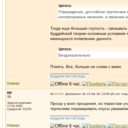
Цитата:
Утверждение, достойное претензии н
неповторимые явления, а явления к
Тогда еще большая глупость - связывать
буддийской теории основным условием яв
имеющихся появлению данного.
Цитата:
Бездоказательно
Плиять. Все, больше ни слова с вами.
_________________
Буддизм чистой воды
Наверх
КИ
№
20149
Добавлено: Вс 13 Авг 06, 23:09 (20 лет тому
3Д
Зарегистрирован:
Прошу у всех прощения, но перестаю уча
17.02.2005
терпеливо переваривать опусы уважаемы
Суждений: 52235
_________________
Буддизм чистой воды
Наверх