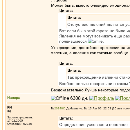
. [/quote]
Может быть, вместо очевидно эмоциона
Цитата:
Цитата:
Отстуствие явлений является ус
Вот если бы в этой фразе не было и
Явления не могут возникать еще раз
появившиесся
.
Утверждение, достойное претензии на и
явления, а явления как таковые вообще.
Цитата:
Цитата:
Так прекращение явлений стано
Вообще нельзя говорить ни о каком 
Бездоказательно.Лучше некоторые подр
Наверх
КИ
№
20148
Добавлено: Вс 13 Авг 06, 22:53 (20 лет тому
3Д
Зарегистрирован:
Цитата:
17.02.2005
Суждений: 52235
Определение условное и неполное.