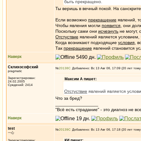
быть прекращено.
Ты веришь в вечный покой. На санскрит
Если возможно
прекращение
явлений, т
Чтобы явления могли
появится
, они дол
Поскольку сами они
исчезнуть
не могут,
Отстуствие
явлений является условием,
Когда возникают подходящие
условия
, 
Так
прекращение
явлений становится ус
Наверх
Склихософский
№
20138
Добавлено: Вс 13 Авг 06, 17:09 (20 лет тому
pragmatic
Зарегистрирован:
Максим А пишет:
24.02.2005
Суждений: 2414
Отстуствие
явлений является услов
Что за бред?
_________________
"Всё есть страдание" - это диагноз не вс
Наверх
test
№
20139
Добавлено: Вс 13 Авг 06, 17:18 (20 лет тому
一心
КИ пишет:
Зарегистрирован: