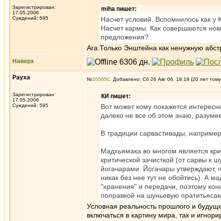
Зарегистрирован:
miha пишет:
17.05.2006
Суждений: 595
Насчет условий. Вспомнилось как у 
Насчет кармы. Как совершаются новы
предложения?
Ага.Только Энштейна как ненужную абст
Наверх
Рауха
№
20565
Добавлено: Сб 26 Авг 06, 18:19 (20 лет тому
Зарегистрирован:
КИ пишет:
17.05.2006
Суждений: 595
Вот может кому покажется интересно
далеко не все об этом знаю, разумее
В традиции сарвастивады, например
Мадхьямака во многом является кри
критической зачисткой (от сарвы к 
йогачарами. Йогачары утверждают, 
никак без нее тут не обойтись). А 
"хранения" и передачи, поэтому кон
поправкой на шуньевую пратитьясам
Условная реальность прошлого и будуще
включаться в картину мира, так и игнори