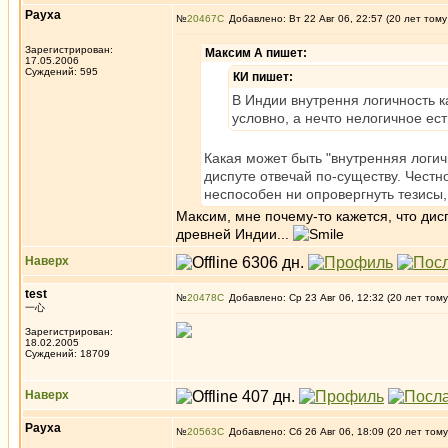
Рауха
№
20467
Добавлено: Вт 22 Авг 06, 22:57 (20 лет тому
Зарегистрирован:
Максим А пишет:
17.05.2006
Суждений: 595
КИ пишет:
В Индии внутрення логичность к
условно, а нечто нелогичное ест
Какая может быть "внутренняя логич
диспуте отвечай по-существу. Честн
неспособен ни опровергнуть тезисы,
Максим, мне почему-то кажется, что дис
древней Индии...
Наверх
test
№
20478
Добавлено: Ср 23 Авг 06, 12:32 (20 лет тому
一心
Зарегистрирован:
18.02.2005
Суждений: 18709
Наверх
Рауха
№
20563
Добавлено: Сб 26 Авг 06, 18:09 (20 лет тому