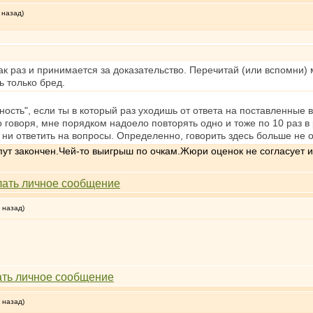
 назад)
ак раз и принимается за доказательство. Перечитай (или вспомни)
ь только бред.
ность", если ты в который раз уходишь от ответа на поставленные 
о говоря, мне порядком надоело повторять одно и тоже по 10 раз 
 ни ответить на вопросы. Определенно, говорить здесь больше не о
пут закончен.Чей-то выигрыш по очкам.Жюри оценок не согласует 
 назад)
 назад)