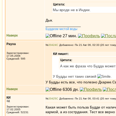
Цитата:
Мы вроде не в Индии.
Дык.
_________________
Буддизм чистой воды
Наверх
Рауха
№
20424
Добавлено: Пн 21 Авг 06, 02:33 (20 лет тому
Зарегистрирован:
КИ пишет:
17.05.2006
Суждений: 595
Цитата:
А как же фраза что Будда может
У Будды нет таких связей
.
У Будды есть все, что полезно Дхарме.С
Наверх
КИ
№
20425
Добавлено: Пн 21 Авг 06, 03:41 (20 лет тому
3Д
Зарегистрирован:
Какая может быть польза Будде от налич
17.02.2005
кармой, а из сострдания. Тест все верно
Суждений: 52231