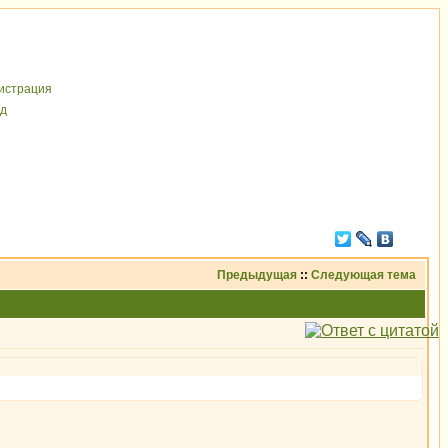
иcтрaция
д
Предыдущая
::
Следующая тема