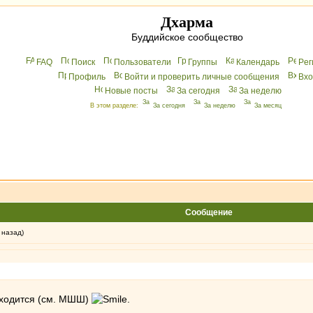
Дхарма
Буддийское сообщество
FAQ
Поиск
Пользователи
Группы
Календарь
Peг
Профиль
Войти и проверить личные сообщения
Вхo
Новые посты
За сегодня
За неделю
В этом разделе:
За сегодня
За неделю
За месяц
Сообщение
 назад)
сходится (см. МШШ)
.