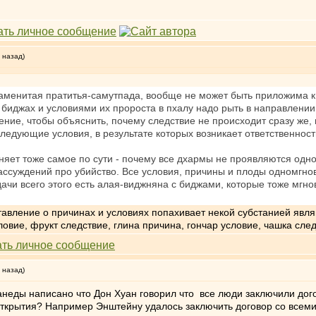
 назад)
аменитая пратитья-самутпада, вообще не может быть приложима к
 биджах и условиями их пророста в пхалу надо рыть в направлени
ление, чтобы объяснить, почему следствие не происходит сразу же
следующие условия, в результате которых возникает ответственност
яет тоже самое по сути - почему все дхармы не проявляются одно
рассуждений про убийство. Все условия, причины и плоды одномгно
ачи всего этого есть алая-виджняна с биджами, которые тоже мгно
дставление о причинах и условиях попахивает некой субстанией я
овие, фрукт следствие, глина причина, гончар условие, чашка следст
 назад)
анеды написано что Дон Хуан говорил что все люди заключили дог
крытия? Например Энштейну удалось заключить договор со всеми ч