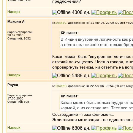
предложения?
Наверх
Максим А
№
20443
Добавлено: Пн 21 Авг 06, 22:00 (20 лет тому
Зарегистрирован:
КИ пишет:
20.02.2005
Суждений: 1052
В Индии внутрення логичность как р
а нечто нелогичное есть только бред
Какая может быть "внутренняя логичност
отвечай по-существу. Честно говоря, мн
опровергнуть тезисы, ни ответить на во
Наверх
Рауха
№
20466
Добавлено: Вт 22 Авг 06, 22:54 (20 лет тому
Зарегистрирован:
КИ пишет:
17.05.2006
Суждений: 595
Какая может быть польза Будде от н
кармой, а из сострдания. Тест все в
Сострадание - тоже феномен...
Эгоистичная мотивация - не единственн
Наверх