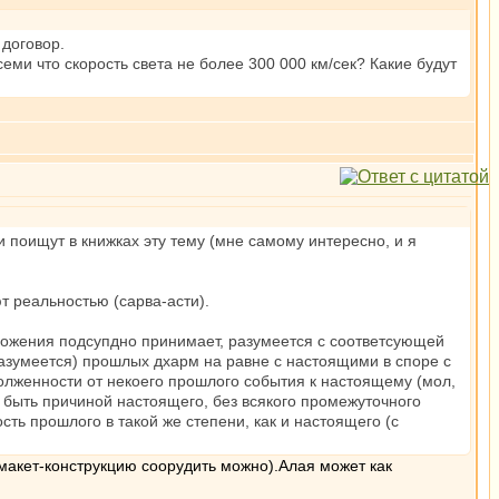
 договор.
ми что скорость света не более 300 000 км/сек? Какие будут
 поищут в книжках эту тему (мне самому интересно, и я
 реальностью (сарва-асти).
ложения подсупдно принимает, разумеется с соответсующей
разумеется) прошлых дхарм на равне с настоящими в споре с
олженности от некоего прошлого события к настоящему (мол,
т быть причиной настоящего, без всякого промежуточного
ть прошлого в такой же степени, как и настоящего (с
макет-конструкцию соорудить можно).Алая может как