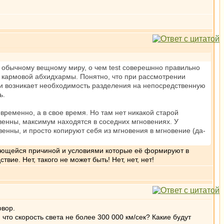
 обычному вещному миру, о чем test соверешнно правильно
и кармовой абхидхармы. Понятно, что при рассмотрении
, и возникает необходимость разделения на непосредственную
ь.
временно, а в свое время. Но там нет никакой старой
венны, максимум находятся в соседних мгновениях. У
венны, и просто копируют себя из мгновения в мгновение (да-
вляющейся причиной и условиями которые её формируют в
вие. Нет, такого не может быть! Нет, нет, нет!
овор.
то скорость света не более 300 000 км/сек? Какие будут