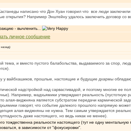
Кастанеды написано что Дон Хуан говорил что все люди заключили
е открытия? Например Энштейну удалось заключить договор со все
ракцию - вычленить...
 назад)
й тема, и вместо пустого балабольства, выдаваемого за спор, люди
тся).
у у вайбхашиков, прошлые, настоящие и будущие дхармы обладают
тической надстройкой над сарвастивадой, и поэтому многие ее по
шунье). Например, мадхьямики утверждают реальность (пустотную 
что алая-виджняна является субстратом передачи кармической зад
мадхьямики говорят, что событие далекого прошлого напрямую може
цепция алая-виджняны не нужна. Тем самым утверждается реальнос
утпадность даже настоящего, но ведь никак не менее).
го тождественна реальности настоящего (тут не одну ментальную 
роваться, в зависимости от "фокусировки".