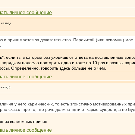
 назад)
аз и принимается за доказательство. Перечитай (или вспомни) мое
.
ь", если ты в который раз уходишь от ответа на поставленные вопр
е порядком надоело повторять одно и тоже по 10 раз в разных вар
просы. Определенно, говорить здесь больше не о чем.
 назад)
аличия у него кармических, то есть эгоистично мотивированных пр
ерно сказал про то, что речь должна идти о карме существ, а не Бу
ая из возможных причин.