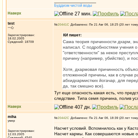
_________________
Буддизм чистой воды
Наверх
test
№
20441
Добавлено: Пн 21 Авг 06, 18:25 (20 лет тому
一心
КИ пишет:
Зарегистрирован:
18.02.2005
Сама теория причинности дхарм, зн
Суждений: 18709
написал. С подробностями учения о
"ответственности" за некое преступ
причину (например, убийство), и по
Хотя, дхармовая причинность объясн
отложенной причины, как в случае 
абхидхармистких йогачар, для перед
да, так смешно все).
Тут еще опасность какая есть, что пре
следствие. Типа семя причина, полив усл
Наверх
miha
№
20442
Добавлено: Пн 21 Авг 06, 18:39 (20 лет тому
умер
Насчет условий. Вспомнилось как у Каст
Зарегистрирован:
Насчет кармы. Как совершаются новые от
12.03.2005
Суждений: 4540