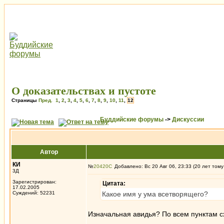
О доказательствах и пустоте
Страницы
Пред.
1
,
2
,
3
,
4
,
5
,
6
,
7
,
8
,
9
,
10
,
11
,
12
Буддийские форумы
->
Дискуссии
Автор
КИ
№
20420
Добавлено: Вс 20 Авг 06, 23:33 (20 лет тому
3Д
Зарегистрирован:
Цитата:
17.02.2005
Суждений: 52231
Какое имя у ума всетворящего?
Изначальная авидья? По всем пунктам 