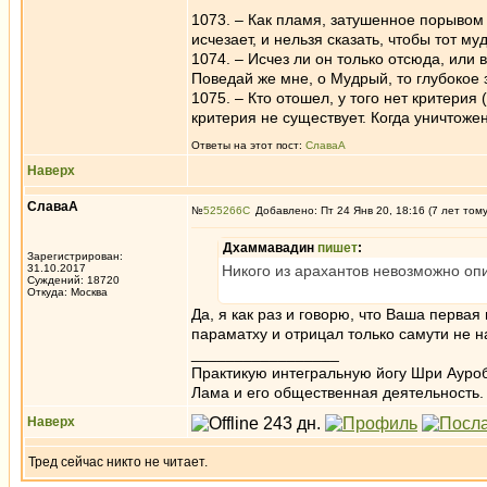
1073. – Как пламя, затушенное порывом 
исчезает, и нельзя сказать, чтобы тот му
1074. – Исчез ли он только отсюда, или 
Поведай же мне, о Мудрый, то глубокое 
1075. – Кто отошел, у того нет критерия
критерия не существует. Когда уничтоже
Ответы на этот пост:
СлаваА
Наверх
СлаваА
№
525266
Добавлено: Пт 24 Янв 20, 18:16 (7 лет том
Дхаммавадин
пишет
:
Зарегистрирован:
31.10.2017
Никого из арахантов невозможно опи
Суждений: 18720
Откуда: Москва
Да, я как раз и говорю, что Ваша перва
параматху и отрицал только самути не 
_________________
Практикую интегральную йогу Шри Ауроб
Лама и его общественная деятельность.
Наверх
Тред сейчас никто не читает.