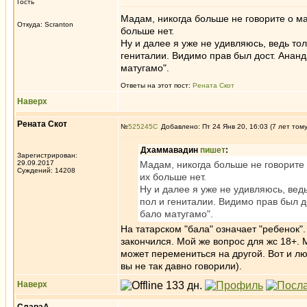
Гость
Мадам, никогда больше не говорите о маг
Откуда: Scranton
больше нет.
Ну и далее я уже не удивляюсь, ведь то
гениталии. Видимо прав был дост. Ананд
матугамо".
Ответы на этот пост:
Рената Скот
Наверх
Рената Скот
№
525245
Добавлено: Пт 24 Янв 20, 16:03 (7 лет том
Дхаммавадин
пишет
:
Зарегистрирован:
29.09.2017
Мадам, никогда больше не говорите о
Суждений: 14208
их больше нет.
Ну и далее я уже не удивляюсь, вед
пол и гениталии. Видимо прав был до
бало матугамо".
На татарском "бала" означает "ребенок".
закончился. Мой же вопрос для жс 18+. 
может перемениться на другой. Вот и лю
вы не так давно говорили).
Наверх