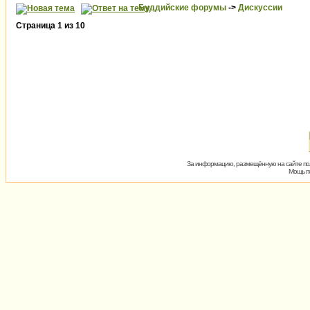
Буддийские форумы
->
Дискуссии
Страница
1
из
10
За информацию, размещённую на сайте пол
Мощь пх