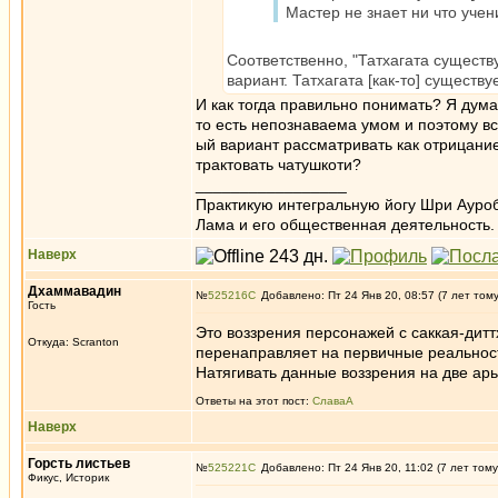
Мастер не знает ни что учен
Соответственно, "Татхагата существ
вариант. Татхагата [как-то] существуе
И как тогда правильно понимать? Я дума
то есть непознаваема умом и поэтому в
ый вариант рассматривать как отрицание
трактовать чатушкоти?
_________________
Практикую интегральную йогу Шри Ауроб
Лама и его общественная деятельность.
Наверх
Дхаммавадин
№
525216
Добавлено: Пт 24 Янв 20, 08:57 (7 лет том
Гость
Это воззрения персонажей с саккая-дитт
Откуда: Scranton
перенаправляет на первичные реальности,
Натягивать данные воззрения на две арь
Ответы на этот пост:
СлаваА
Наверх
Горсть листьев
№
525221
Добавлено: Пт 24 Янв 20, 11:02 (7 лет тому
Фикус, Историк