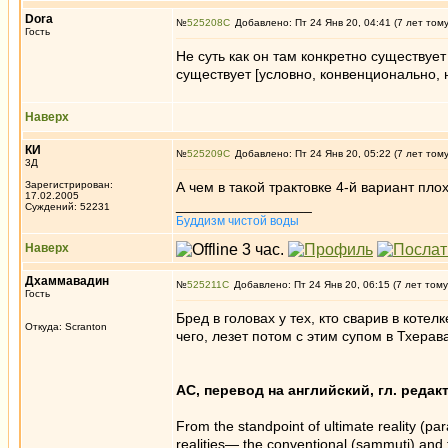
Dora
№
525208
Добавлено: Пт 24 Янв 20, 04:41 (7 лет том
Гость
Не суть как он там конкретно существует
существует [условно, конвенционально, н
Наверх
КИ
№
525209
Добавлено: Пт 24 Янв 20, 05:22 (7 лет том
3Д
Зарегистрирован:
А чем в такой трактовке 4-й вариант пло
17.02.2005
_________________
Суждений: 52231
Буддизм чистой воды
Наверх
Дхаммавадин
№
525211
Добавлено: Пт 24 Янв 20, 06:15 (7 лет тому
Гость
Бред в головах у тех, кто сварив в коте
Откуда: Scranton
чего, лезет потом с этим супом в Тхерав
АС, перевод на английский, гл. редак
From the standpoint of ultimate reality (p
realities— the conventional (sammuti) and t