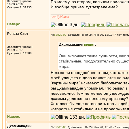
Зарегистрирован:
По-моему, во втором, вольном приложе
10.09.2010
И вообще причём тут тетралемма?
Суждений: 31235
_________________
нео-буддист
Наверх
Рената Скот
№
525228
Добавлено: Пт 24 Янв 20, 12:10 (7 лет том
Дхаммавадин
пишет
:
Зарегистрирован:
29.09.2017
Суждений: 14208
Они включают такие сущности, как:
стабильные, продолжительно сущест
мира.
Нельзя ли поподробнее о том, что тако
моей улице то и дело появляются на ви
"картины мира" исчезают. Любопытно та
бы Дхаммавадин упоминал, что бывал в 
невозможно. Тем не менее он утверждает
дхаммы делятся по половому признаку?
Хотелось бы еще поговорить про людей,
которого не стабильно и не продолжител
Наверх
Дхаммавадин
№
525234
Добавлено: Пт 24 Янв 20, 13:44 (7 лет том