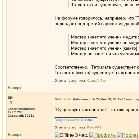
Татхагата ни существует, ни не 
На форуме говорилось, например, что "Т
подпадает под третий вариант из данной
Мастер знает что ученик медити
Мастер знает что ученик не мед
Мастер знает что ученик [как-то]
Мастер не знает ни что ученик м
Соответственно, "Татхагата существует к
Татхагата [как-то] существует (как поняти
Ответы на этот пост:
СлаваА
,
Так
Наверх
КИ
№
525206
Добавлено: Пт 24 Янв 20, 04:19 (7 лет том
3Д
Зарегистрирован:
"Существует как понятие" - это же прост
17.02.2005
_________________
Суждений: 52231
Буддизм чистой воды
Ответы на этот пост:
PavelPAS
Наверх