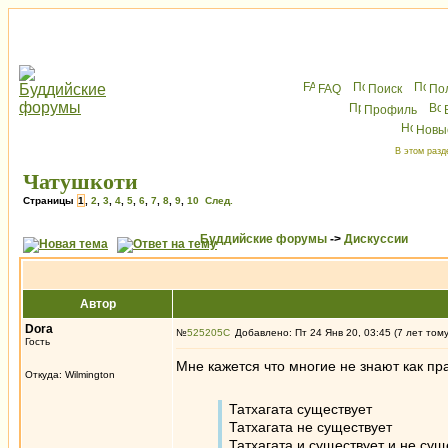
FAQ
Поиск
По
Профиль
Новы
В этом разд
Чатушкоти
Страницы
1
,
2
,
3
,
4
,
5
,
6
,
7
,
8
,
9
,
10
След.
Буддийские форумы
->
Дискуссии
Автор
Dora
№
525205
Добавлено: Пт 24 Янв 20, 03:45 (7 лет том
Гость
Мне кажется что многие не знают как п
Откуда: Wilmington
Татхагата существует
Татхагата не существует
Татхагата и существует и не сущ