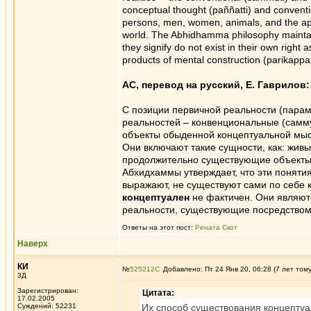
conceptual thought (paññatti) and conventi
persons, men, women, animals, and the appa
world. The Abhidhamma philosophy maintains
they signify do not exist in their own right a
products of mental construction (parikappan
АС, перевод на русский, Е. Гаврилов:
С позиции первичной реальности (парам
реальностей – конвенциональные (самму
объекты обыденной концептуальной мысл
Они включают такие сущности, как: жив
продолжительно существующие объекты,
Абхидхаммы утверждает, что эти понятия
выражают, не существуют сами по себе
концептуален
не фактичен. Они являютс
реальности, существующие посредством
Ответы на этот пост:
Рената Скот
Наверх
КИ
№
525212
Добавлено: Пт 24 Янв 20, 06:28 (7 лет том
3Д
Зарегистрирован:
Цитата:
17.02.2005
Суждений: 52231
Их способ существования концептуа