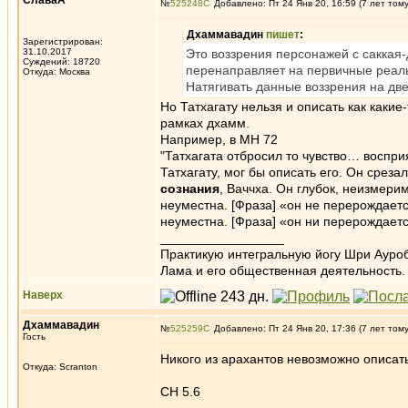
СлаваА
№
525248
Добавлено: Пт 24 Янв 20, 16:59 (7 лет том
Дхаммавадин
пишет
:
Зарегистрирован:
31.10.2017
Это воззрения персонажей с саккая-
Суждений: 18720
перенаправляет на первичные реально
Откуда: Москва
Натягивать данные воззрения на две
Но Татхагату нельзя и описать как каки
рамках дхамм.
Например, в МН 72
"Татхагата отбросил то чувство… воспр
Татхагату, мог бы описать его. Он срез
сознания
, Ваччха. Он глубок, неизмерим
неуместна. [Фраза] «он не перерождаетс
неуместна. [Фраза] «он ни перерождаетс
_________________
Практикую интегральную йогу Шри Ауроб
Лама и его общественная деятельность.
Наверх
Дхаммавадин
№
525259
Добавлено: Пт 24 Янв 20, 17:36 (7 лет том
Гость
Никого из арахантов невозможно описать
Откуда: Scranton
СН 5.6