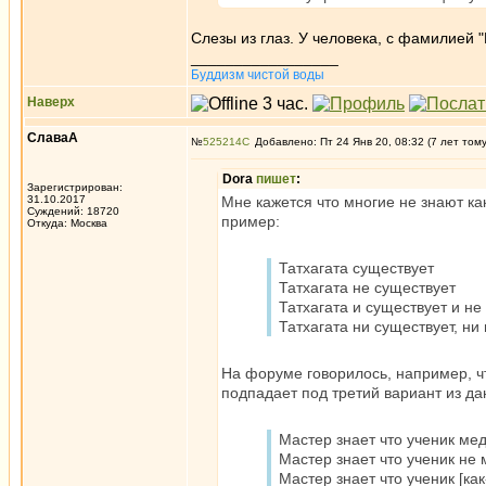
Слезы из глаз. У человека, с фамилией "
_________________
Буддизм чистой воды
Наверх
СлаваА
№
525214
Добавлено: Пт 24 Янв 20, 08:32 (7 лет том
Dora
пишет
:
Зарегистрирован:
31.10.2017
Мне кажется что многие не знают к
Суждений: 18720
пример:
Откуда: Москва
Татхагата существует
Татхагата не существует
Татхагата и существует и не
Татхагата ни существует, ни
На форуме говорилось, например, чт
подпадает под третий вариант из да
Мастер знает что ученик ме
Мастер знает что ученик не
Мастер знает что ученик [как