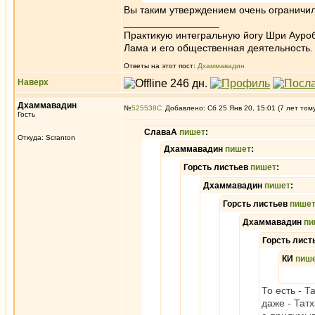
Вы таким утверждением очень ограничил
_________________
Практикую интегральную йогу Шри Ауроб
Лама и его общественная деятельность.
Ответы на этот пост:
Дхаммавадин
Наверх
Дхаммавадин
№
525538
Добавлено: Сб 25 Янв 20, 15:01 (7 лет том
Гость
СлаваА
пишет
:
Откуда: Scranton
Дхаммавадин
пишет
:
Горсть листьев
пишет
:
Дхаммавадин
пишет
:
Горсть листьев
пише
Дхаммавадин
пи
Горсть лист
КИ
пиш
То есть - 
даже - Тат