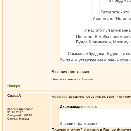
а придумыв
Татхагата - это 
У меня это "Истинн
У нас это пуггала-панн
Понятно. В моём понимании 
Будда Шакьямуни, Махамун
Саммасамбуддаса, Будда, Татхаг
Вы таким утверждением очень огран
В ваших фантазиях.
Ответы на этот пост:
СлаваА
Наверх
СлаваА
№
525539
Добавлено: Сб 25 Янв 20, 15:05 (7 лет том
Дхаммавадин
пишет
:
Зарегистрирован:
31.10.2017
Суждений: 18720
Откуда: Москва
В ваших фантазиях.
Почему в моих? Именно в Ваших фантазия