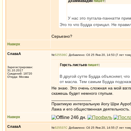
Дхаммавадин
пишет
:
У нас это пуггала-паннатти при
Это то что Будда отрицал. Не правил
Серьезно?
Наверх
СлаваА
№
525536
Добавлено: Сб 25 Янв 20, 14:53 (7 лет том
Горсть листьев
пишет
:
Зарегистрирован:
31.10.2017
Суждений: 18720
В другой сутте Будда объясняет, что
Откуда: Москва
от масла. Тем самым Будда подсказы
Не знаю. Это очень сложная на мой взг
скажешь будет немного глупым.
_________________
Практикую интегральную йогу Шри Ауроб
Лама и его общественная деятельность.
Наверх
СлаваА
№
525537
Добавлено: Сб 25 Янв 20, 14:55 (7 лет том