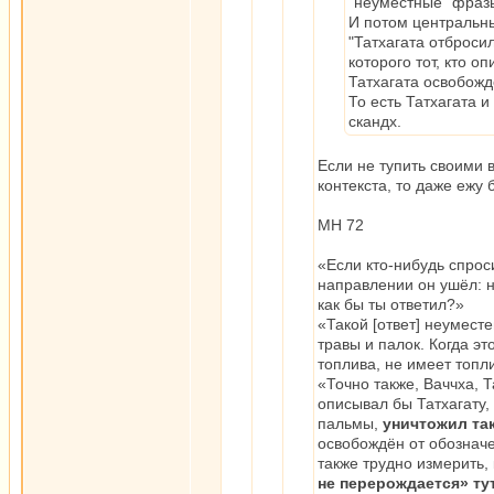
"неуместные" фразы
И потом центральны
"Татхагата отброс
которого тот, кто о
Татхагата освобожд
То есть Татхагата 
скандх.
Если не тупить своими 
контекста, то даже ежу 
МН 72
«Если кто-нибудь спроси
направлении он ушёл: на
как бы ты ответил?»
«Такой [ответ] неуместе
травы и палок. Когда эт
топлива, не имеет топли
«Точно также, Ваччха, 
описывал бы Татхагату,
пальмы,
уничтожил так
освобождён от обозначе
также трудно измерить, 
не перерождается» тут