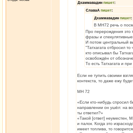
Дхаммавадин
пишет
:
СлаваА
пишет
:
Дхаммавадин
пишет
:
В МН72 речь о посм
Про перерождения это 
фразы и спекулятивные
И потом центральный вы
"Татхагата отбросил то
кто описывал бы Татхага
освобождён от обозначе
То есть Татхагата и пр
Если не тупить своими взгл
контекста, то даже ежу буде
МН 72
«Если кто-нибудь спросил бы
направлении он ушёл: на вос
ты ответил?»
«Такой [ответ] неуместен, М
и палок. Когда это израсход
имеет топлива, то говорится