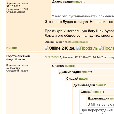
Дхаммавадин
пишет
:
Зарегистрирован:
31.10.2017
Суждений: 18720
Откуда: Москва
У нас это пуггала-паннатти применя
Это то что Будда отрицал. Не правильно 
_________________
Практикую интегральную йогу Шри Ауроб
Лама и его общественная деятельность.
Ответы на этот пост:
Дхаммавадин
Наверх
Горсть листьев
№
525525
Добавлено: Сб 25 Янв 20, 14:44 (7 лет том
Фикус, Историк
Зарегистрирован:
СлаваА
пишет
:
10.09.2010
Суждений: 31236
Дхаммавадин
пишет
:
СлаваА
пишет
:
Дхаммавадин
пишет
:
СлаваА
пишет
:
Дхаммавадин
пи
В МН72 речь о 
Про перерождения э