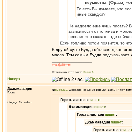
неуместна. [Фраза] «о
То есть Вы думаете, что есл
иные скандхи?
Не надоело еще чушь писать? В 
зависимости от топлива и можно 
невозможно сказать - где сейчас
Если топливо потом появится, то чт
В другой сутте Будда объясняет, что ого
масла. Тем самым Будда подсказывает, ч
_________________
нео-буддист
Ответы на этот пост:
СлаваА
Наверх
Дхаммавадин
№
525531
Добавлено: Сб 25 Янв 20, 14:49 (7 лет том
Гость
Горсть листьев
пишет
:
Откуда: Scranton
Дхаммавадин
пишет
:
Горсть листьев
пишет
:
Дхаммавадин
пишет
:
Горсть листьев
пише