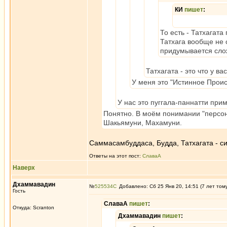
КИ
пишет
:
То есть - Татхагат
Татхага вообще не с
придумывается сло
Татхагата - это что у ва
У меня это "Истинное Проис
У нас это пуггала-паннатти при
Понятно. В моём понимании "персона
Шакьямуни, Махамуни.
Саммасамбуддаса, Будда, Татхагата - си
Ответы на этот пост:
СлаваА
Наверх
Дхаммавадин
№
525534
Добавлено: Сб 25 Янв 20, 14:51 (7 лет том
Гость
СлаваА
пишет
:
Откуда: Scranton
Дхаммавадин
пишет
: