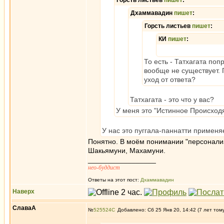
Горсть листьев
пишет
:
Дхаммавадин
пишет
:
Горсть листьев
пишет
:
КИ
пишет
:
То есть - Татхагата по
вообще не существует. 
уход от ответа?
Татхагата - это что у вас?
У меня это "Истинное Происходя
У нас это пуггала-паннатти применя
Понятно. В моём понимании "персонализ
Шакьямуни, Махамуни.
_________________
нео-буддист
Ответы на этот пост:
Дхаммавадин
Наверх
СлаваА
№
525524
Добавлено: Сб 25 Янв 20, 14:42 (7 лет том