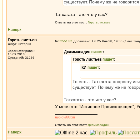
существует. Почему же не говорится
Татхагата - это что у вас?
Ответы на этот пост:
Горсть листьев
Наверх
Горсть листьев
№
525518
Добавлено: Сб 25 Янв 20, 14:36 (7 лет том
Фикус, Историк
Зарегистрирован:
Дхаммавадин
пишет
:
10.09.2010
Суждений: 31236
Горсть листьев
пишет
:
КИ
пишет
:
То есть - Татхагата попросту и
существует. Почему же не говор
Татхагата - это что у вас?
У меня это "Истинное Происходящее", Ре
_________________
нео-буддист
Ответы на этот пост:
Дхаммавадин
Наверх