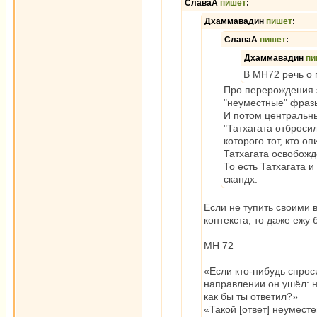
СлаваА
пишет
:
Дхаммавадин
пишет
:
СлаваА
пишет
:
Дхаммавадин
пи
В МН72 речь о 
Про перерождения э
"неуместные" фразы
И потом центральны
"Татхагата отброс
которого тот, кто о
Татхагата освобожд
То есть Татхагата 
скандх.
Если не тупить своими 
контекста, то даже ежу 
МН 72
«Если кто-нибудь спроси
направлении он ушёл: на
как бы ты ответил?»
«Такой [ответ] неуместе