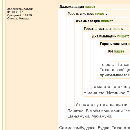
Дхаммавадин
пишет
:
Зарегистрирован:
31.10.2017
Горсть листьев
пишет
:
Суждений: 18720
Откуда: Москва
Дхаммавадин
пишет
:
Горсть листьев
пишет
:
Дхаммавадин
пишет
:
Горсть листьев
п
КИ
пишет
:
То есть - Татх
Татхага вообще
придумывается 
Татхагата - это что 
У меня это "Истинное П
У нас это пуггала-паннатти
Понятно. В моём понимании "пер
Шакьямуни, Махамуни.
Саммасамбуддаса, Будда, Татхагата 