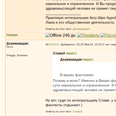
нереальное и ограниченное. И Вы пред
здравомыслящий человек не примет та
_________________
Практикую интегральную йогу Шри Ауроб
Лама и его общественная деятельность.
Ответы на этот пост:
Дхаммавадин
Наверх
Дхаммавадин
№
525541
Добавлено: Сб 25 Янв 20, 15:15 (7 лет том
Гость
СлаваА
пишет
:
Откуда: Scranton
Дхаммавадин
пишет
:
В ваших фантазиях.
Почему в моих? Именно в Ваших фант
сути нереальное и ограниченное. И
здравомыслящий человек не приме
Ну вот, судя по интегральщику Славе, у 
фантасты отдыхают )
Ответы на этот пост:
СлаваА