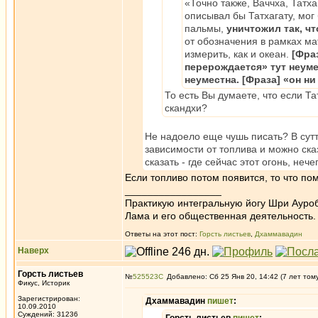
«Точно также, Ваччха, Татх
описывал бы Татхагату, мог
пальмы,
уничтожил так, ч
от обозначения в рамках ма
измерить, как и океан.
[Фра
перерождается» тут неуме
неуместна. [Фраза] «он н
То есть Вы думаете, что если Та
скандхи?
Не надоело еще чушь писать? В сутт
зависимости от топлива и можно сказ
сказать - где сейчас этот огонь, неч
Если топливо потом появится, то что по
_________________
Практикую интегральную йогу Шри Ауроб
Лама и его общественная деятельность.
Ответы на этот пост:
Горсть листьев
,
Дхаммавадин
Наверх
Горсть листьев
№
525523
Добавлено: Сб 25 Янв 20, 14:42 (7 лет том
Фикус, Историк
Зарегистрирован:
Дхаммавадин
пишет
:
10.09.2010
Суждений: 31236