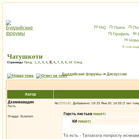
FAQ
Поиск
По
Профиль
Новы
В этом разд
Чатушкоти
Страницы
Пред.
1
,
2
,
3
,
4
,
5
,
6
,
7
,
8
,
9
,
10
След.
Буддийские форумы
->
Дискуссии
Автор
Дхаммавадин
№
525514
Добавлено: Сб 25 Янв 20, 14:33 (7 лет том
Гость
Горсть листьев
пишет
:
Откуда: Scranton
КИ
пишет
:
То есть - Татхагата попросту исчез