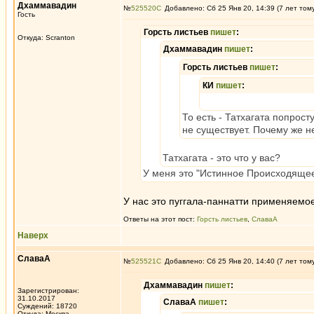
Дхаммавадин
№
525520
Добавлено: Сб 25 Янв 20, 14:39 (7 лет том
Гость
Горсть листьев
пишет
:
Откуда: Scranton
Дхаммавадин
пишет
:
Горсть листьев
пишет
:
КИ
пишет
:
То есть - Татхагата попрос
не существует. Почему же н
Татхагата - это что у вас?
У меня это "Истинное Происходящее"
У нас это пуггала-паннатти применяемое
Ответы на этот пост:
Горсть листьев
,
СлаваА
Наверх
СлаваА
№
525521
Добавлено: Сб 25 Янв 20, 14:40 (7 лет том
Дхаммавадин
пишет
:
Зарегистрирован:
31.10.2017
СлаваА
пишет
:
Суждений: 18720
Откуда: Москва