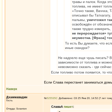
травы и палок. Когда эт
топлива, не имеет топли
«Точно также, Ваччха, 
описывал бы Татхагату,
пальмы,
уничтожил так
освобождён от обозначе
также трудно измерить, 
не перерождается» тут
неуместна. [Фраза] «о
То есть Вы думаете, что есл
иные скандхи?
Не надоело еще чушь писать? В 
зависимости от топлива и можно 
невозможно сказать - где сейчас
Если топливо потом появится, то чт
Если Слава перестанет заниматься домы
Наверх
Дхаммавадин
№
525535
Добавлено: Сб 25 Янв 20, 14:52 (7 лет том
Гость
СлаваА
пишет
:
Откуда: Scranton