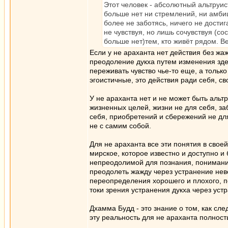
Этот человек - абсолютный альтруис
больше нет ни стремлений, ни амби
более не заботясь, ничего не достиг
не чувствуя, но лишь сочувствуя (со
больше нет)тем, кто живёт рядом. В
Если у не араханта нет действия без жа
преодоление дукха путем изменения здес
переживать чувство чье-то еще, а только
эгоистичные, это действия ради себя, сво
У не араханта нет и не может быть альт
жизненных целей, жизни не для себя, за
себя, приобретений и сбережений не для
не с самим собой.
Для не араханта все эти понятия в свое
мирское, которое известно и доступно и 
непреодолимой для познания, понимания,
преодолеть жажду через устранение не
переопределения хорошего и плохого, по
токи зрения устранения дукха через ус
Дхамма Будд - это знание о том, как сл
эту реальность для не араханта полност