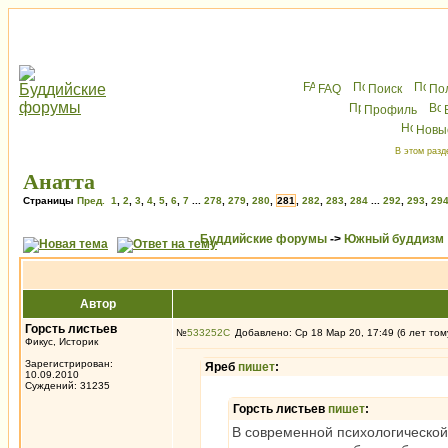
FAQ
Поиск
По
Профиль
Новы
В этом разд
Анатта
Страницы
Пред.
1
,
2
,
3
,
4
,
5
,
6
,
7
...
278
,
279
,
280
,
281
,
282
,
283
,
284
...
292
,
293
,
29
Буддийские форумы
->
Южный буддизм
Автор
Горсть листьев
№
533252
Добавлено: Ср 18 Мар 20, 17:49 (6 лет том
Фикус, Историк
Зарегистрирован:
Яреб
пишет
:
10.09.2010
Суждений: 31235
Горсть листьев
пишет
:
В современной психологической 