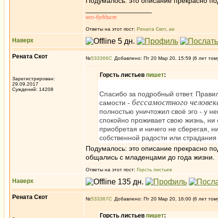
Подумалось: это описание прекрасно по
_________________
нео-буддист
Ответы на этот пост:
Рената Скот
,
ae
Наверх
Рената Скот
№
533366
Добавлено: Пт 20 Мар 20, 15:59 (6 лет том
Горсть листьев
пишет
:
Зарегистрирован:
29.09.2017
Суждений: 14208
Спасибо за подробный ответ. Прави
бессамостного человек
самости -
полностью уничтожил своё эго - у н
спокойно проживает свою жизнь, ни о
приобретая и ничего не сберегая, ни
собственной радости или страдания 
Подумалось: это описание прекрасно под
общались с младенцами до года жизни.
Ответы на этот пост:
Горсть листьев
Наверх
Рената Скот
№
533367
Добавлено: Пт 20 Мар 20, 16:00 (6 лет том
Горсть листьев
пишет
: