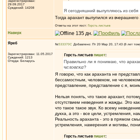
Зарегистрирован:
29.09.2017
Суждений: 14208
Я сегодняшний вылупляюсь из себя 
Тогда арахант вылупился из вчерашнего
Ответы на этот пост:
Горсть листьев
Наверх
Яреб
№
533370
Добавлено: Пт 20 Мар 20, 17:43 (6 лет том
Зарегистрирован: 11.05.2017
Горсть листьев
пишет
:
Суждений: 1213
Откуда: Беларусь
Правильно ли я понимаю, что араха
человека
?
Я говорю, что как араханта не представ
бессамостным, человеком, не человеком,
представление, представление с я, моим
Нельзя понять, что такое арахант, пото
отсутствием неведения и жажды. Это ка
что такое такое звук. Ко всему неведен
дукха, а это - все цели, устремления, 
Реальность араханта - это в прямом см
устремления, намерения и мотивы, пони
Горсть листьев
пишет
: