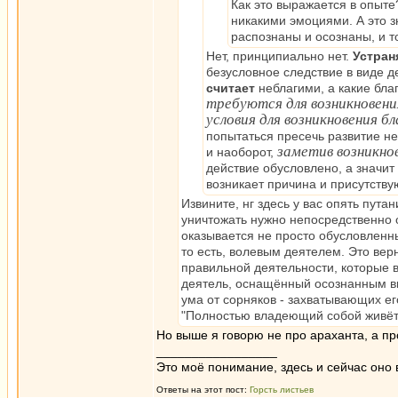
Как это выражается в опыте
никакими эмоциями. А это зн
распознаны и осознаны, и то
Нет, принципиально нет.
Устран
безусловное следствие в виде д
считает
неблагими, а какие бла
требуются для возникновени
условия для возникновения бл
попытаться пресечь развитие не
заметив возникно
и наоборот,
действие обусловлено, а значит
возникает причина и присутству
Извините, нг здесь у вас опять пута
уничтожать нужно непосредственно о
оказывается не просто обусловленн
то есть, волевым деятелем. Это верн
правильной деятельности, которые 
деятель, оснащённый осознанным вни
ума от сорняков - захватывающих ег
"Полностью владеющий собой живёт 
Но выше я говорю не про араханта, а пр
_________________
Это моё понимание, здесь и сейчас оно в
Ответы на этот пост:
Горсть листьев