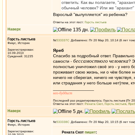
ответить: Как вы полагаете, "арахан
обычный человек? Или же "арахант" 
Взрослый "вылупляется" из ребенка?
Ответы на этот пост:
Горсть листьев
Наверх
Горсть листьев
№
533337
Добавлено: Пт 20 Мар 20, 10:14 (6 лет том
Фикус, Историк
Зарегистрирован:
Яреб
10.09.2010
Спасибо за подробный ответ. Правильно
Суждений: 31235
бессамостного человека
самости -
? Э
полностью уничтожил своё эго - у него 
проживает свою жизнь, ни о чём более не
ничего не сберегая, ничего не чувствуя,
или страдания у него больше нет)тем, к
_________________
нео-буддист
Последний раз редактировалось: Горсть листьев (Пт 20
Ответы на этот пост:
Рената Скот
,
Горсть листьев
,
Яре
Наверх
Горсть листьев
№
533338
Добавлено: Пт 20 Мар 20, 10:15 (6 лет том
Фикус, Историк
Зарегистрирован:
Рената Скот
пишет
:
10.09.2010