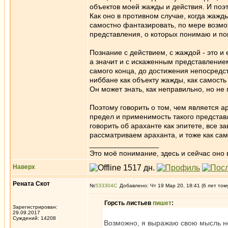
объектов моей жажды и действия. И поэт
Как оно в противном случае, когда жажды
самостно фантазировать, по мере возм
представления, о которых понимаю и пом
Познание с действием, с жаждой - это и
а значит и с искаженным представлением
самого конца, до достижения непосредст
ниббане как объекту жажды, как самость
Он может знать, как неправильно, но не
Поэтому говорить о том, чем является а
предел и применимость такого представл
говорить об араханте как эпитете, все з
рассматриваем араханта, и тоже как сам
_________________
Это моё понимание, здесь и сейчас оно в
Наверх
Рената Скот
№
533304
Добавлено: Чт 19 Мар 20, 18:41 (6 лет том
Горсть листьев
пишет
:
Зарегистрирован:
29.09.2017
Суждений: 14208
Возможно, я выражаю свою мысль не