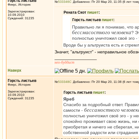
Горсть листьев
№
533346
Добавлено: Пт 20 Мар 20, 11:35 (6 лет том
Фикус, Историк
Зарегистрирован:
Рената Скот
пишет
:
10.09.2010
Суждений: 31235
Горсть листьев
пишет
:
Правильно ли я понимаю, что ар
бессмасостного человека
? Э
полностью уничтожил своё эго -
Вроде бы у альтруиста есть и стрем
Значит, "альтруист" - неправильное обо
_________________
нео-буддист
Наверх
Горсть листьев
№
533348
Добавлено: Пт 20 Мар 20, 11:38 (6 лет том
Фикус, Историк
Зарегистрирован:
Горсть листьев
пишет
:
10.09.2010
Суждений: 31235
Яреб
Спасибо за подробный ответ. Прави
бессамостного человек
самости -
полностью уничтожил своё эго - у н
спокойно проживает свою жизнь, ни о
приобретая и ничего не сберегая, ни
собственной радости или страдания 