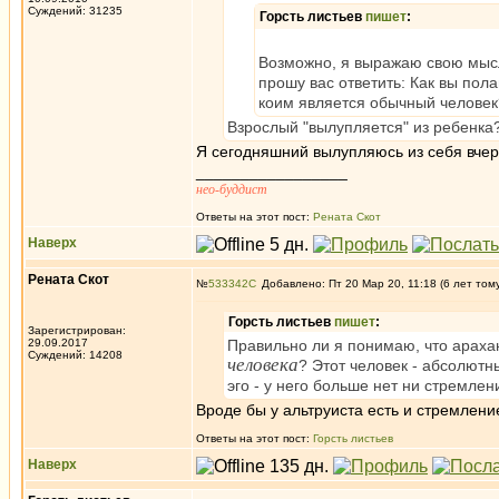
Суждений: 31235
Горсть листьев
пишет
:
Возможно, я выражаю свою мысл
прошу вас ответить: Как вы пола
коим является обычный человек?
Взрослый "вылупляется" из ребенка
Я сегодняшний вылупляюсь из себя вче
_________________
нео-буддист
Ответы на этот пост:
Рената Скот
Наверх
Рената Скот
№
533342
Добавлено: Пт 20 Мар 20, 11:18 (6 лет том
Горсть листьев
пишет
:
Зарегистрирован:
29.09.2017
Правильно ли я понимаю, что араха
Суждений: 14208
человека
? Этот человек - абсолютн
эго - у него больше нет ни стремле
Вроде бы у альтруиста есть и стремлени
Ответы на этот пост:
Горсть листьев
Наверх