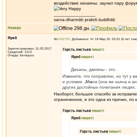
воздействие хинаяны. заучил пару форум
_________________
sarva-dharmāḥ prakṛti-śuddhāḥ
Наверх
Яреб
№
533275
Добавлено: Чт 19 Мар 20, 02:01 (6 лет том
Зарегистрирован: 11.05.2017
Горсть листьев
пишет
:
Суждений: 1213
Откуда: Беларусь
Яреб
пишет
:
Джханы, джняны - это...
Извините, что поправляю, но тут у в
и условие.
Jña
na (она же ньяна и ан
других достойных почитания людях,
Наоборот, большое спасибо за исправл
ограниченное, и это одна из причин, по 
Горсть листьев
пишет
:
Яреб
пишет
:
Горсть листьев
пишет
: