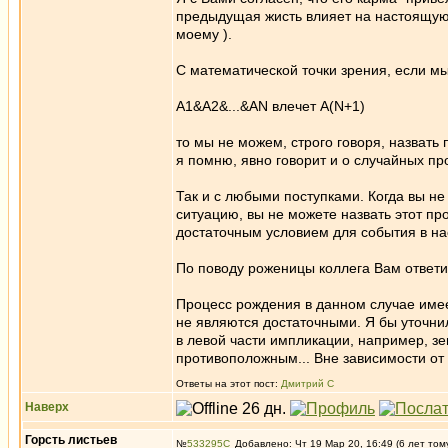
предыдущая жисть влияет на настоящую, 
моему ).
С математической точки зрения, если м
А1&A2&...&AN влечет A(N+1)
то мы не можем, строго говоря, назват
я помню, явно говорит и о случайных про
Так и с любыми поступками. Когда вы не
ситуацию, вы не можете назвать этот пр
достаточным условием для события в н
По поводу роженицы коллега Вам ответи
Процесс рождения в данном случае имее
не являются достаточными. Я бы уточни
в левой части импликации, например, з
противоположным... Вне зависимости от
Ответы на этот пост:
Дмитрий С
Наверх
Горсть листьев
№
533295
Добавлено: Чт 19 Мар 20, 16:49 (6 лет том