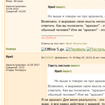
Фикус, Историк
Зарегистрирован:
Яреб
пишет
:
10.09.2010
Суждений: 31235
Но выше я говорю не про араханта, 
Возможно, я выражаю свою мысль нескол
ответить: Как вы полагаете, "арахант" -
обычный человек? Или же "арахант" - эт
_________________
нео-буддист
Ответы на этот пост:
Яреб
,
Рената Скот
Наверх
Яреб
№
533303
Добавлено: Чт 19 Мар 20, 18:31 (6 лет том
Зарегистрирован: 11.05.2017
Горсть листьев
пишет
:
Суждений: 1213
Откуда: Беларусь
Яреб
пишет
:
Но выше я говорю не про арахан
Возможно, я выражаю свою мысль не
ответить: Как вы полагаете, "арахан
обычный человек? Или же "арахант" 
Я не арахант. Для меня реальность - эт
знаю, я все равно действую с жаждой, т