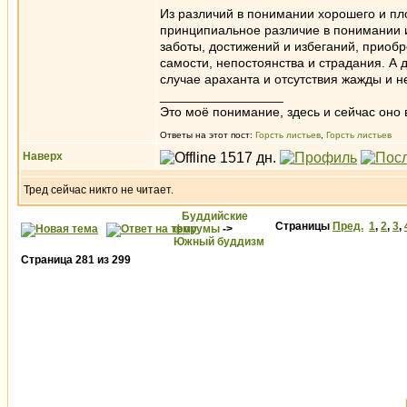
Из различий в понимании хорошего и пл
принципиальное различие в понимании и
заботы, достижений и избеганий, приобр
самости, непостоянства и страдания. А 
случае араханта и отсутствия жажды и 
_________________
Это моё понимание, здесь и сейчас оно в
Ответы на этот пост:
Горсть листьев
,
Горсть листьев
Наверх
Тред сейчас никто не читает.
Буддийские
Страницы
Пред.
1
,
2
,
3
,
форумы
->
Южный буддизм
Страница
281
из
299