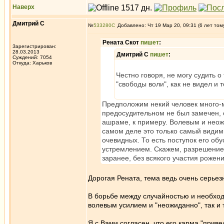
Наверх
Дмитрий С
№
533280
Добавлено: Чт 19 Мар 20, 09:31 (6 лет том
Рената Скот
пишет
:
Зарегистрирован:
28.03.2013
Дмитрий С
пишет
:
Суждений: 7054
Откуда: Харьков
Честно говоря, не могу судить о
"свободы воли", как не видел и 
Предположим некий человек много-мн
предосудительном не был замечен, 
ашраме, к примеру. Волевым и неож
самом деле это только самый видимы
очевидных. То есть поступок его о
устремлением. Скажем, разрешение 
заранее, без всякого участия рожен
Дорогая Рената, тема ведь очень серьез
В борьбе между случайностью и необходи
волевым усилием и "неожиданно", так и 
Я с Вами согласен, что его карма "привел