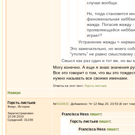
случае вообще.
Но, тогда становится м
феноменальная ниббана?
жажда. Погасив жажду -
проявляющейся ниббане,
играет?
Устранение жажды = нирвана
Это замечательно, но моего соб
"утолить" не равно смысловому 
Смысл как раз один и тот же, но вы 
Могу конечно. А еще я знаю значения рус
Все это говорит о том, что вы это тождес
нужно называть все своими именами.
Ответы на этот пост:
Горсть листьев
Наверх
Горсть листьев
№
532662
Добавлено: Чт 12 Мар 20, 23:53 (6 лет том
Фикус, Историк
Зарегистрирован:
Francisca Hess
пишет
:
10.09.2010
Суждений: 31236
Горсть листьев
пишет
:
Francisca Hess
пишет
: