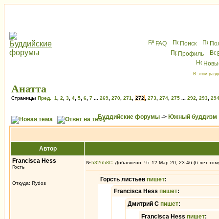
FAQ
Поиск
По
Профиль
Новы
В этом разд
Анатта
Страницы
Пред.
1
,
2
,
3
,
4
,
5
,
6
,
7
...
269
,
270
,
271
,
272
,
273
,
274
,
275
...
292
,
293
,
29
Буддийские форумы
->
Южный буддизм
Автор
Francisca Hess
№
532658
Добавлено: Чт 12 Мар 20, 23:46 (6 лет том
Гость
Горсть листьев
пишет
:
Откуда: Rуdos
Francisca Hess
пишет
:
Дмитрий С
пишет
:
Francisca Hess
пишет
: