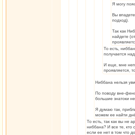
Я могу поя
Вы впадете
подход).
Так как Ни
найдете (о
проявляетс
То есть, нибба
получается над
И еще, мне неп
проявляется, то
Ниббана нельзя увид
По поводу вне-фено
большие знатоки не
Я думаю так, прибл
можем ее найти днём
То есть, так как вы не а
ниббана? И все те, кто 
если ее нет в том что д