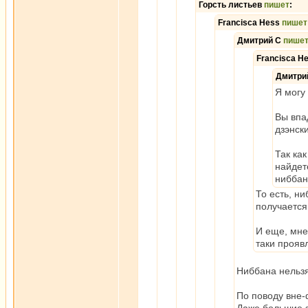
Горсть листьев
пишет
:
Francisca Hess
пишет
Дмитрий С
пише
Francisca H
Дмитри
Я могу
Вы впа
дзэнск
Так ка
найдет
ниббан
То есть, н
получается
И еще, мне
таки проявл
Ниббана нельзя 
По поводу вне-