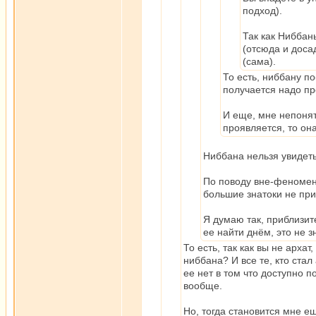
подход).
Так как Ниббан
(отсюда и доса
(сама).
То есть, ниббану п
получается надо пр
И еще, мне непонят
проявляется, то она
Ниббана нельзя увидеть 
По поводу вне-феномена
большие знатоки не пр
Я думаю так, приблизит
ее найти днём, это не зн
То есть, так как вы не архат
ниббана? И все те, кто стал
ее нет в том что доступно по
вообще.
Но, тогда становится мне е