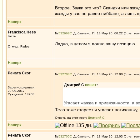
Второе. Звуки это что? Скандхи или жажд
жажды у вас не равно ниббане, а лишь п
Наверх
Francisca Hess
№
532668
Добавлено: Пт 13 Мар 20, 00:22 (6 лет том
Гость
Ладно, в целом я понял вашу позицию.
Откуда: Rуdos
Наверх
Рената Скот
№
532704
Добавлено: Пт 13 Мар 20, 12:00 (6 лет том
Дмитрий С
пишет
:
Зарегистрирован:
29.09.2017
Суждений: 14208
Угасает жажда и привязанности, а вот
Тело тоже стареет и угасает потихоньку,
Ответы на этот пост:
Дмитрий С
Наверх
Рената Скот
№
532705
Добавлено: Пт 13 Мар 20, 12:03 (6 лет том