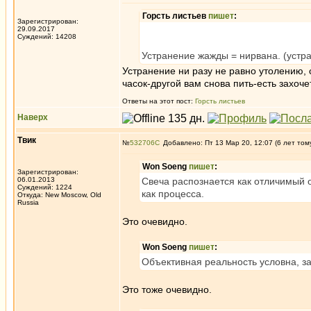
Горсть листьев
пишет
:
Зарегистрирован:
29.09.2017
Суждений: 14208
Устранение жажды = нирвана. (устр
Устранение ни разу не равно утолению, с
часок-другой вам снова пить-есть захоче
Ответы на этот пост:
Горсть листьев
Наверх
Твик
№
532706
Добавлено: Пт 13 Мар 20, 12:07 (6 лет том
Won Soeng
пишет
:
Зарегистрирован:
06.01.2013
Свеча распознается как отличимый о
Суждений: 1224
как процесса.
Откуда: New Moscow, Old
Russia
Это очевидно.
Won Soeng
пишет
:
Объективная реальность условна, з
Это тоже очевидно.