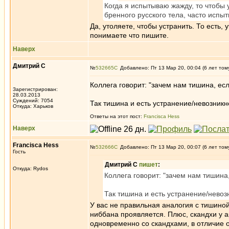
Когда я испытываю жажду, то чтобы у
бренного русского тела, часто исп
Да, утоляете, чтобы устранить. То есть, 
понимаете что пишите.
Наверх
Дмитрий С
№
532665
Добавлено: Пт 13 Мар 20, 00:04 (6 лет том
Коллега говорит: "зачем нам тишина, есл
Зарегистрирован:
28.03.2013
Суждений: 7054
Так тишина и есть устранение/невозникн
Откуда: Харьков
Ответы на этот пост:
Francisca Hess
Наверх
Francisca Hess
№
532666
Добавлено: Пт 13 Мар 20, 00:07 (6 лет том
Гость
Дмитрий С
пишет
:
Откуда: Rуdos
Коллега говорит: "зачем нам тишина,
Так тишина и есть устранение/невоз
У вас не правильная аналогия с тишиной
ниббана проявляется. Плюс, скандхи у 
одновременно со скандхами, в отличие 