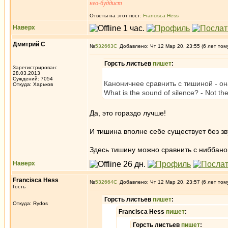
нео-буддист
Ответы на этот пост:
Francisca Hess
Наверх
Дмитрий С
№
532663
Добавлено: Чт 12 Мар 20, 23:55 (6 лет том
Горсть листьев
пишет
:
Зарегистрирован:
28.03.2013
Суждений: 7054
Каноничнее сравнить с тишиной - она
Откуда: Харьков
What is the sound of silence? - Not t
Да, это гораздо лучше!
И тишина вполне себе существует без зву
Здесь тишину можно сравнить с ниббаной
Наверх
Francisca Hess
№
532664
Добавлено: Чт 12 Мар 20, 23:57 (6 лет том
Гость
Горсть листьев
пишет
:
Откуда: Rуdos
Francisca Hess
пишет
:
Горсть листьев
пишет
: