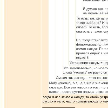
Даже большие з
Я думаю так, п
не можем ее най
То есть, так как вы
такая ниббана? И в
слово? То есть, есл
она есть в таком с
Но, тогда становит
феноменальная нибб
самая жажда. Погас
проявляющейся нибб
играет?
Устранение жажды = нир
Это замечательно, но моего
слова "утолить" не равно с
Смысл как раз один и тот же, но
Могу конечно. А еще я знаю значения
словари. Все это говорит о том, что 
плохо, просто нужно называть все 
Когда я испытываю жажду, то чтобы устра
русского тела, часто испытывающего жа
_________________