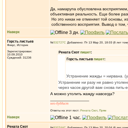
Да, намарупа обусловлена восприятием,
объективная реальность. Еще более разн
Но это никак не отменяет той основы, 
собственного восприятия. Вывод о том, 
Наверх
Горсть листьев
№
532727
Добавлено: Пт 13 Мар 20, 18:03 (6 лет том
Фикус, Историк
Зарегистрирован:
Рената Скот
пишет
:
10.09.2010
Суждений: 31236
Горсть листьев
пишет
:
Устранение жажды = нирвана. (у
Устранение ни разу не равно утолени
через часок-другой вам снова пить-е
А можно утолить жажду навсегда?
_________________
нео-буддист
Ответы на этот пост:
Рената Скот
,
Прям
Наверх
Рената Скот
№
532744
Добавлено: Пт 13 Мар 20, 20:04 (6 лет том