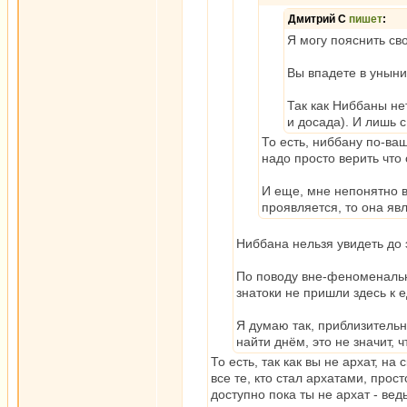
Дмитрий С
пишет
:
Я могу пояснить св
Вы впадете в уныни
Так как Ниббаны не
и досада). И лишь 
То есть, ниббану по-ва
надо просто верить что 
И еще, мне непонятно в
проявляется, то она явл
Ниббана нельзя увидеть до э
По поводу вне-феноменально
знатоки не пришли здесь к
Я думаю так, приблизительн
найти днём, это не значит, ч
То есть, так как вы не архат, на
все те, кто стал архатами, прос
доступно пока ты не архат - вед