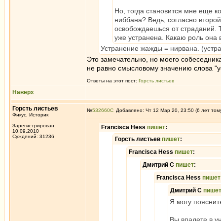
Но, тогда становится мне еще 
ниббана? Ведь, согласно второй
освобождаешься от страданий. Т
уже устранена. Какаю роль она 
Устранение жажды = нирвана. (устр
Это замечательно, но моего собеседника
не равно смысловому значению слова "ус
Ответы на этот пост:
Горсть листьев
Наверх
Горсть листьев
№
532660
Добавлено: Чт 12 Мар 20, 23:50 (6 лет том
Фикус, Историк
Зарегистрирован:
Francisca Hess
пишет
:
10.09.2010
Суждений: 31236
Горсть листьев
пишет
:
Francisca Hess
пишет
:
Дмитрий С
пишет
:
Francisca Hess
пишет
Дмитрий С
пише
Я могу пояснит
Вы впадете в у