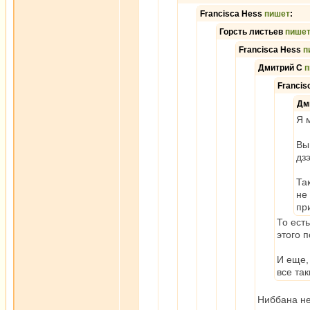
Francisca Hess
пишет
:
Горсть листьев
пише
Francisca Hess
п
Дмитрий С
п
Francis
Дм
Я 
Вы
дз
Та
не
пр
То ест
этого 
И еще,
все так
Ниббана нел