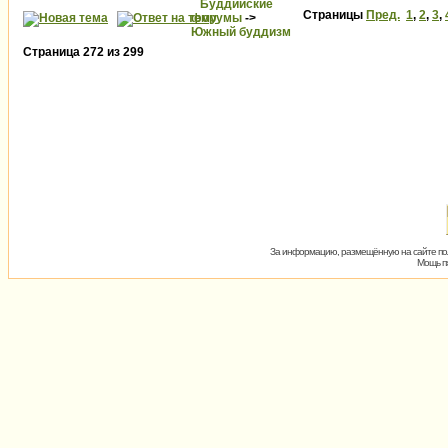
Буддийские
Страницы
Пред.
1
,
2
,
3
,
форумы
->
Южный буддизм
Страница
272
из
299
За информацию, размещённую на сайте пол
Мощь пх