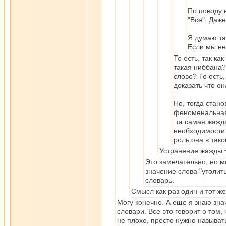
По поводу 
"Все". Даж
Я думаю та
Если мы не 
То есть, так ка
такая ниббана?
слово? То есть,
доказать что он
Но, тогда стан
феноменальная 
та самая жажда
необходимости 
роль она в так
Устранение жажды =
Это замечательно, но м
значение слова "утолит
словарь.
Смысл как раз один и тот же
Могу конечно. А еще я знаю знач
словари. Все это говорит о том, 
не плохо, просто нужно называт