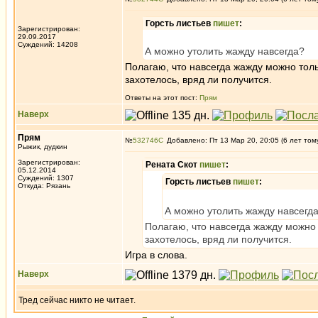
Горсть листьев
пишет
:
Зарегистрирован:
29.09.2017
Суждений: 14208
А можно утолить жажду навсегда?
Полагаю, что навсегда жажду можно тольк
захотелось, вряд ли получится.
Ответы на этот пост:
Прям
Наверх
Прям
№
532746
Добавлено: Пт 13 Мар 20, 20:05 (6 лет том
Рыжик, дудкин
Зарегистрирован:
Рената Скот
пишет
:
05.12.2014
Суждений: 1307
Горсть листьев
пишет
:
Откуда: Рязань
А можно утолить жажду навсегд
Полагаю, что навсегда жажду можно т
захотелось, вряд ли получится.
Игра в слова.
Наверх
Тред сейчас никто не читает.