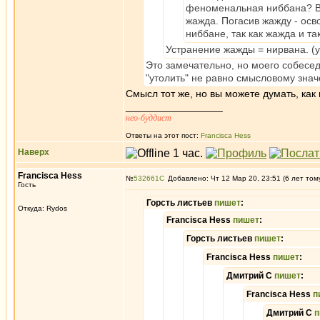
феноменальная ниббана? Ве
жажда. Погасив жажду - ос
ниббане, так как жажда и та
Устранение жажды = нирвана. (у
Это замечательно, но моего собесед
"утолить" не равно смысловому знач
Смысл тот же, но вы можете думать, как 
_________________
нео-буддист
Ответы на этот пост:
Francisca Hess
Наверх
Francisca Hess
№
532661
Добавлено: Чт 12 Мар 20, 23:51 (6 лет том
Гость
Горсть листьев
пишет
:
Откуда: Rуdos
Francisca Hess
пишет
:
Горсть листьев
пишет
:
Francisca Hess
пишет
:
Дмитрий С
пишет
:
Francisca Hess
п
Дмитрий С
п