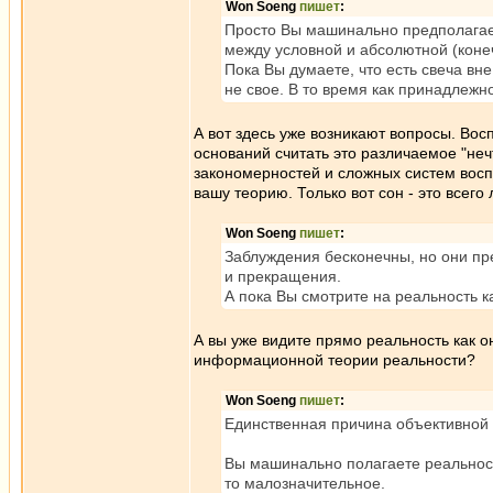
Won Soeng
пишет
:
Просто Вы машинально предполагаете
между условной и абсолютной (коне
Пока Вы думаете, что есть свеча вн
не свое. В то время как принадлежн
А вот здесь уже возникают вопросы. Восп
оснований считать это различаемое "не
закономерностей и сложных систем воспр
вашу теорию. Только вот сон - это всего 
Won Soeng
пишет
:
Заблуждения бесконечны, но они пр
и прекращения.
А пока Вы смотрите на реальность к
А вы уже видите прямо реальность как 
информационной теории реальности?
Won Soeng
пишет
:
Единственная причина объективной 
Вы машинально полагаете реальность
то малозначительное.