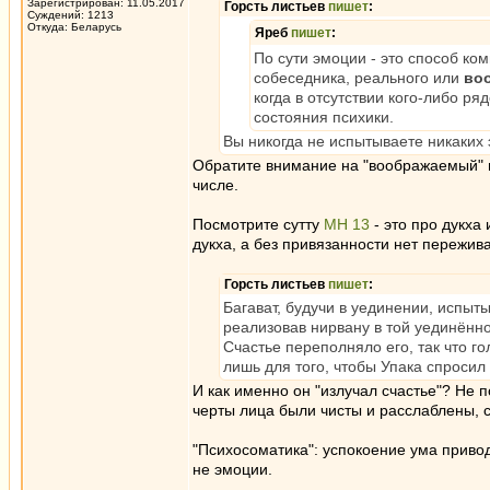
Зарегистрирован: 11.05.2017
Горсть листьев
пишет
:
Суждений: 1213
Откуда: Беларусь
Яреб
пишет
:
По сути эмоции - это способ ко
собеседника, реального или
во
когда в отсутствии кого-либо ря
состояния психики.
Вы никогда не испытываете никаких 
Обратите внимание на "воображаемый" вы
числе.
Посмотрите сутту
МН 13
- это про дукха
дукха, а без привязанности нет пережива
Горсть листьев
пишет
:
Багават, будучи в уединении, испыт
реализовав нирвану в той уединённ
Счастье переполняло его, так что го
лишь для того, чтобы Упака спросил 
И как именно он "излучал счастье"? Не п
черты лица были чисты и расслаблены, с
"Психосоматика": успокоение ума привод
не эмоции.
_________________