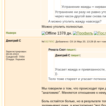
Устранение жажды = нирвана
Устранение ни разу не равно уто
через часок-другой вам снова пи
А можно утолить жажду навсегда?
Можно утолить полностью.
Наверх
Дмитрий С
№
532785
Добавлено: Сб 14 Мар 20, 13:28 (6 лет том
Рената Скот
пишет
:
Зарегистрирован:
28.03.2013
Дмитрий С
пишет
:
Суждений: 7054
Откуда: Харьков
Угасает жажда и привязанности, 
)).
Тело тоже стареет и угасает потихон
Мы говорили о том, что происходит при 
"анатомию". Меняется отношение к нему
Боль остаётся болью, но в результате то
заламывает руки, а констатирует "вот бол