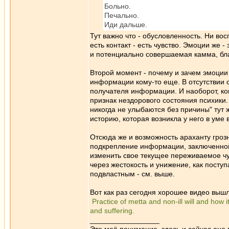
Больно.
Печально.
Иди дальше.
Тут важно что - обусловленность. Ни во
есть контакт - есть чувство. Эмоции же 
и потенциально совершаемая камма, бла
Второй момент - почему и зачем эмоции 
информации кому-то еще. В отсутствии 
получателя информации. И наоборот, ког
признак нездорового состояния психики.
никогда не улыбаются без причины" тут 
историю, которая возникла у него в уме
Отсюда же и возможность араханту грозн
подкрепление информации, заключенной в
изменить свое текущее переживаемое чув
через жестокость и унижение, как посту
подвластным - см. выше.
Вот как раз сегодня хорошее видео вышл
Practice of metta and non-ill will and how
and suffering.
_________________