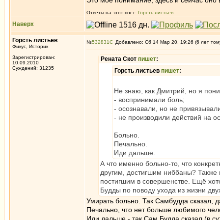
Это моё понимание, здесь и сейчас оно в
Ответы на этот пост:
Горсть листьев
Наверх
Горсть листьев
№
532831
Добавлено: Сб 14 Мар 20, 19:26 (6 лет том
Фикус, Историк
Зарегистрирован:
Рената Скот
пишет
:
10.09.2010
Суждений: 31235
Горсть листьев
пишет
:
Не знаю, как Дмитрий, но я пон
- воспринимали боль;
- осознавали, но не привязывали
- не производили действий на ос
Больно.
Печально.
Иди дальше.
А что именно больно-то, что конкре
другим, достигшим ниббаны? Также 
постигшим в совершенстве. Ещё хоте
Будды по поводу ухода из жизни дву
Умирать больно. Так Самбудда сказал, да
Печально, что нет больше любимого чел
Иди дальше - так Сам Будда сказал (в сут