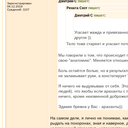
Дмитрий С
пишет
:
Зарегистрирован:
06.12.2019
Рената Скот
пишет
:
Суждений: 1107
Дмитрий С
пишет
:
Угасает жажда и привязаннос
другое )).
Тело тоже стареет и угасает пот
Мы говорили о том, что происходит 
свою "анатомию". Меняется отношен
Боль остаётся болью, но в результат
не заламывает руки, а констатирует 
Я ничего не выдумываю от себя. Это
людей), что якобы если араханты с
ничего, кроме неизменной доброжел
Эдакие бревна у Вас - араханты)).
На самом деле, я лично не понимаю, как
рыдать на похоронах, зная и наверное, д