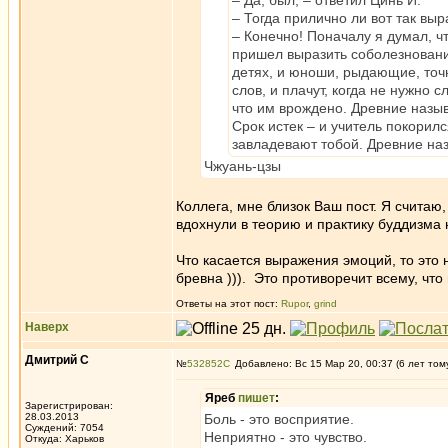
– Да, был, – ответил Цинь И.
– Тогда прилично ли вот так вы
– Конечно! Поначалу я думал, ч
пришел выразить соболезнования
детях, и юноши, рыдающие, точн
слов, и плачут, когда не нужно 
что им врождено. Древние назыв
Срок истек – и учитель покорил
завладевают тобой. Древние на
Чжуань-цзы
Коллега, мне близок Ваш пост. Я считаю
вдохнули в теорию и практику буддизма 
Что касается выражения эмоций, то это н
бревна ))). Это противоречит всему, что
Ответы на этот пост:
Rupor
,
grind
Наверх
Дмитрий С
№
532852
Добавлено: Вс 15 Мар 20, 00:37 (6 лет том
Яреб
пишет
:
Зарегистрирован:
28.03.2013
Боль - это восприятие.
Суждений: 7054
Неприятно - это чувство.
Откуда: Харьков