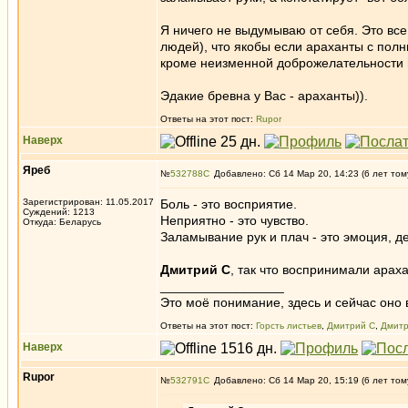
Я ничего не выдумываю от себя. Это все
людей), что якобы если араханты с пол
кроме неизменной доброжелательности 
Эдакие бревна у Вас - араханты)).
Ответы на этот пост:
Rupor
Наверх
Яреб
№
532788
Добавлено: Сб 14 Мар 20, 14:23 (6 лет том
Зарегистрирован: 11.05.2017
Боль - это восприятие.
Суждений: 1213
Неприятно - это чувство.
Откуда: Беларусь
Заламывание рук и плач - это эмоция, де
Дмитрий С
, так что воспринимали арах
_________________
Это моё понимание, здесь и сейчас оно в
Ответы на этот пост:
Горсть листьев
,
Дмитрий С
,
Дмитр
Наверх
Rupor
№
532791
Добавлено: Сб 14 Мар 20, 15:19 (6 лет том