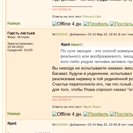
_________________
нео-буддист
Ответы на этот пост:
Рената Скот
Наверх
Горсть листьев
№
532833
Добавлено: Сб 14 Мар 20, 19:32 (6 лет том
Фикус, Историк
Зарегистрирован:
Яреб
пишет
:
10.09.2010
Суждений: 31235
По сути эмоции - это способ коммун
реального или воображаемого, эмоци
кого-либо рядом человек активно пр
Вы никогда не испытываете никаких эмоц
Багават, будучи в уединении, испытывал
реализовав нирвану в той уединённой р
Счастье переполняло его, так что голый 
для того, чтобы Упака спросил сказал "ог
_________________
нео-буддист
Ответы на этот пост:
Яреб
,
Rupor
Наверх
Яреб
№
532848
Добавлено: Сб 14 Мар 20, 22:58 (6 лет том