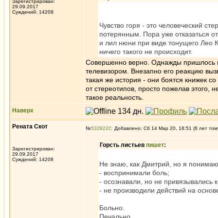
Зарегистрирован:
29.09.2017
Суждений: 14208
Чувство горя - это человеческий ст
потерянным. Пора уже отказаться от
и лил нюни при виде тонущего Лео Ка
ничего такого не происходит.
Совершенно верно. Однажды пришлось н
телевизором. Внезапно его реакцию вызв
такая же история - они боятся книжек с
от стереотипов, просто пожелав этого, н
такое реальность.
Наверх
Рената Скот
№
532822
Добавлено: Сб 14 Мар 20, 18:51 (6 лет том
Горсть листьев
пишет
:
Зарегистрирован:
29.09.2017
Суждений: 14208
Не знаю, как Дмитрий, но я понимаю
- воспринимали боль;
- осознавали, но не привязывались к
- не производили действий на основе
Больно.
Печально.