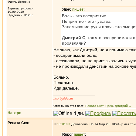
Фикус, Историк
Зарегистрирован:
Яреб
пишет
:
10.09.2010
Суждений: 31235
Боль - это восприятие.
Неприятно - это чувство.
Заламывание рук и плач - это эмоция
Дмитрий С
, так что воспринимали а
проявляли?
Не знаю, как Дмитрий, но я понимаю так
- воспринимали боль;
- осознавали, но не привязывались к чувс
- не производили действий на основе чув
Больно.
Печально.
Иди дальше.
_________________
нео-буддист
Ответы на этот пост:
Рената Скот
,
Яреб
,
Дмитрий С
Наверх
Рената Скот
№
532818
Добавлено: Сб 14 Мар 20, 18:44 (6 лет том
Rupor
пишет
: