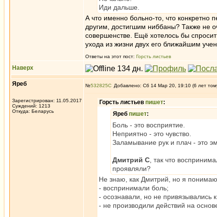
Иди дальше.
А что именно больно-то, что конкретно 
другим, достигшим ниббаны? Также не о
совершенстве. Ещё хотелось бы спросить
ухода из жизни двух его ближайшим учен
Ответы на этот пост:
Горсть листьев
Наверх
Яреб
№
532825
Добавлено: Сб 14 Мар 20, 19:10 (6 лет том
Зарегистрирован: 11.05.2017
Горсть листьев
пишет
:
Суждений: 1213
Откуда: Беларусь
Яреб
пишет
:
Боль - это восприятие.
Неприятно - это чувство.
Заламывание рук и плач - это эм
Дмитрий С
, так что восприним
проявляли?
Не знаю, как Дмитрий, но я понимаю
- воспринимали боль;
- осознавали, но не привязывались к
- не производили действий на основе