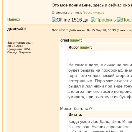
Это моё понимание, здесь и сейчас оно в
Ответы на этот пост:
Горсть листьев
Наверх
Дмитрий С
№
532851
Добавлено: Вс 15 Мар 20, 00:33 (6 лет том
grind
пишет
:
Зарегистрирован:
28.03.2013
Rupor
пишет
:
Суждений: 7054
Откуда: Харьков
На самом деле, я лично не пони
будет рыдать на похоронах, зна
горя - это человеческий стерео
потерянным. Пора уже отказатьс
рыдал и лил нюни при виде тону
это игра, ничего такого не прои
умирал\, при выстреле из бутаф
Может быть так?
Цитата:
Когда умер Лао Дань, Цинь И пр
вышел вон. Ученик спросил его