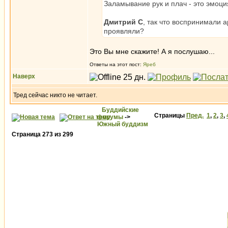
Заламывание рук и плач - это эмоция
Дмитрий С
, так что воспринимали а
проявляли?
Это Вы мне скажите! А я послушаю...
Ответы на этот пост:
Яреб
Наверх
Тред сейчас никто не читает.
Буддийские
Страницы
Пред.
1
,
2
,
3
,
форумы
->
Южный буддизм
Страница
273
из
299