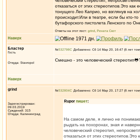
человеческий стереотип, непросветленн
отказаться от этих стереотипов.Это как
тонущего Лео Каприо, но взглянув на хол
происходит.Или в театре, если бы кто-то
бутафорского пистолета Ленского по Он
Ответы на этот пост:
grind
,
Рената Скот
Наверх
Бластер
№
532798
Добавлено: Сб 14 Мар 20, 16:47 (6 лет том
Гость
Смешно - это человеческий стереотип🐸
Откуда: Stavropol
Наверх
grind
№
532804
Добавлено: Сб 14 Мар 20, 17:27 (6 лет том
Rupor
пишет
:
Зарегистрирован:
09.03.2019
Суждений: 315
Откуда: Калининград
На самом деле, я лично не понимаю,
рыдать на похоронах, зная и наверно
человеческий стереотип, непросветл
отказаться от этих стереотипов.Это