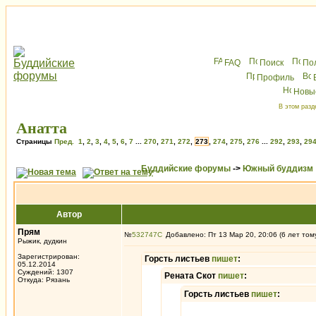
FAQ
Поиск
По
Профиль
Новы
В этом разд
Анатта
Страницы
Пред.
1
,
2
,
3
,
4
,
5
,
6
,
7
...
270
,
271
,
272
,
273
,
274
,
275
,
276
...
292
,
293
,
29
Буддийские форумы
->
Южный буддизм
Автор
Прям
№
532747
Добавлено: Пт 13 Мар 20, 20:06 (6 лет том
Рыжик, дудкин
Зарегистрирован:
Горсть листьев
пишет
:
05.12.2014
Суждений: 1307
Рената Скот
пишет
:
Откуда: Рязань
Горсть листьев
пишет
: