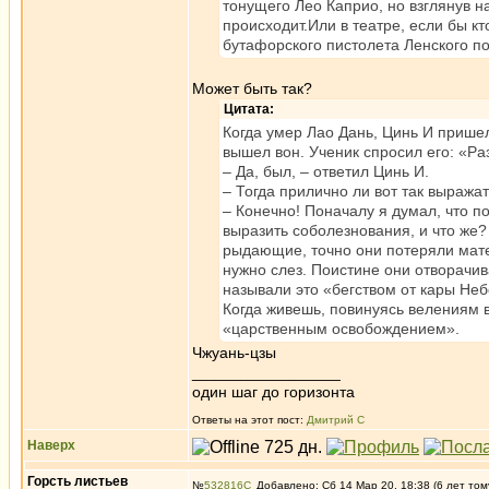
тонущего Лео Каприо, но взглянув на
происходит.Или в театре, если бы кт
бутафорского пистолета Ленского п
Может быть так?
Цитата:
Когда умер Лао Дань, Цинь И пришел
вышел вон. Ученик спросил его: «Р
– Да, был, – ответил Цинь И.
– Тогда прилично ли вот так выража
– Конечно! Поначалу я думал, что п
выразить соболезнования, и что же? 
рыдающие, точно они потеряли матере
нужно слез. Поистине они отворачив
называли это «бегством от кары Небе
Когда живешь, повинуясь велениям 
«царственным освобождением».
Чжуань-цзы
_________________
один шаг до горизонта
Ответы на этот пост:
Дмитрий С
Наверх
Горсть листьев
№
532816
Добавлено: Сб 14 Мар 20, 18:38 (6 лет том