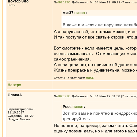
Доктор Зло
№
492013
Добавлено: Чт 04 Июл 19, 09:27 (7 лет том
Гость
миг37
пишет
:
Я даже в мыслях не нарушаю целибат
А я нарушаю всё, что только можно, и е
И так поступают все святые отроки, что 
Вот смотрите - если имеется цель, кото
очень замысловаты. От мешающих мыслей
самоограничения.
А если цели нет, по причине её достиже
Жизнь прекрасна и удивительна, можно с
Ответы на этот пост:
миг37
Наверх
СлаваА
№
492021
Добавлено: Чт 04 Июл 19, 11:30 (7 лет том
Росс
пишет
:
Зарегистрирован:
31.10.2017
Вот что вам не понятно в кондорски
Суждений: 18720
тренируйтесь.
Откуда: Москва
Не понятно, например, зачем читать Сав
оценку поэзии дать, но и для этого надо
_________________