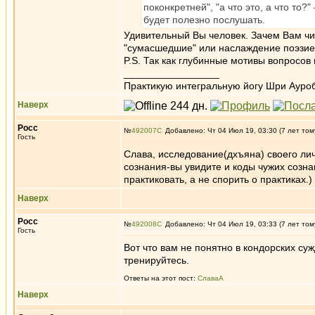
поконкретней", "а что это, а что то?
будет полезно послушать.
Удивительный Вы человек. Зачем Вам чи
"сумасшедшие" или наслаждение поэзией
P.S. Так как глубинные мотивы вопросов 
_________________
Практикую интегральную йогу Шри Ауроб
Наверх
Росс
№
492007
Добавлено: Чт 04 Июл 19, 03:30 (7 лет том
Гость
Слава, исследование(дхъяна) своего лич
сознания-вы увидите и коды чужих созна
практиковать, а не спорить о практиках.)
Наверх
Росс
№
492008
Добавлено: Чт 04 Июл 19, 03:33 (7 лет том
Гость
Вот что вам не понятно в кондорских су
тренируйтесь.
Ответы на этот пост:
СлаваА
Наверх