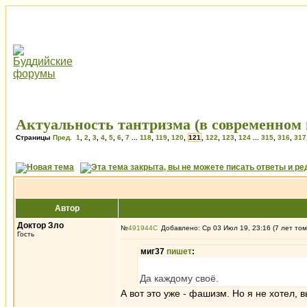
Актуальность тантризма (в современном 
Страницы
Пред.
1
,
2
,
3
,
4
,
5
,
6
,
7
...
118
,
119
,
120
,
121
,
122
,
123
,
124
...
315
,
316
,
317
Автор
Доктор Зло
№
491944
Добавлено: Ср 03 Июл 19, 23:16 (7 лет том
Гость
миг37
пишет
:
Да каждому своё.
А вот это уже - фашизм. Но я не хотел, 