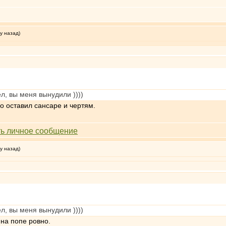
у назад)
ел, вы меня вынудили ))))
но оставил сансаре и чертям.
у назад)
ел, вы меня вынудили ))))
 на попе ровно.