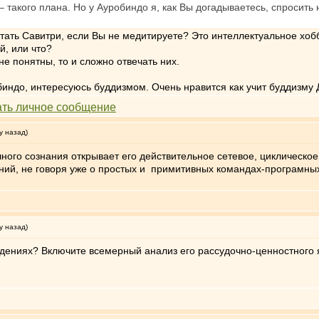
" – такого плана. Но у Ауробиндо я, как Вы догадываетесь, спросить
тать Савитри, если Вы не медитируете? Это интеллектуальное хоб
, или что?
не понятны, то и сложно отвечать них.
индо, интересуюсь буддизмом. Очень нравится как учит буддизму 
у назад)
ного сознания открывает его действительное сетевое, циклическое
ний, не говоря уже о простых и примитивных командах-програмных
у назад)
ждениях? Включите всемерный анализ его рассудочно-ценностного яд