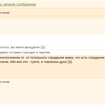
у назад)
 хотел, вы меня вынудили ))))
 давно оставил сансаре и чертям.
ихологически от от тотального страдания мира, что есть страдани
чи, ибо все это - суета, и томленье духа ))))
у назад)