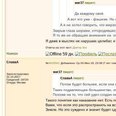
миг37
пишет
:
Да каждому своё.
А вот это уже - фашизм. Но 
А я не хотел говорить, что мерз
Закрыв глаза шорами, отгородившис
Я то же не обращаю внимания на эти 
Я даже в мыслях не нарушаю целибат, и 
Ответы на этот пост:
Доктор Зло
Наверх
СлаваА
№
491954
Добавлено: Ср 03 Июл 19, 23:38 (7 лет том
миг37
пишет
:
Зарегистрирован:
31.10.2017
СлаваА
пишет
:
Суждений: 18720
Откуда: Москва
Потом будет больнее, если они 
Таких подавляющее большинство, эт
Похоже на то, что сей удел создан н
Такого понятия как наказание нет. Есть 
Вами, что если это распространить на в
Земле. Но это суждено и значит будет 
_________________