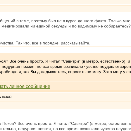
общений в теме, поэтому был не в курсе данного факта. Только м
е медитировали ни единой секунды и по видимому не собираетесь?
вства. Так что, все в порядке, рассказывайте.
я? Все очень просто. Я читал "Савитри" (в метро, естественно), и 
, недурная поэзия, но все время возникало чувство неудовлетворенн
 Ауробиндо я, как Вы догадываетесь, спросить не могу. Зато могу у 
у назад)
Покоя? Все очень просто. Я читал "Савитри" (в метро, естественно)
вительно, недурная поэзия, но все время возникало чувство неудов