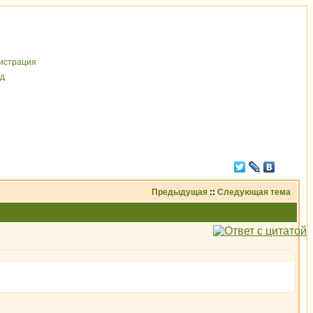
иcтрaция
д
Предыдущая
::
Следующая тема