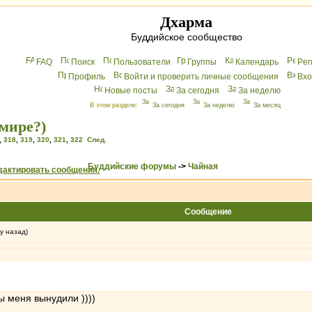
Дхарма
Буддийское сообщество
FAQ
Поиск
Пользователи
Группы
Календарь
Peг
Профиль
Войти и проверить личные сообщения
Вхo
Новые посты
За сегодня
За неделю
В этом разделе:
За сегодня
За неделю
За месяц
мире?)
,
318
,
319
,
320
,
321
,
322
След.
Буддийские форумы
->
Чайная
Сообщение
у назад)
вы меня вынудили ))))