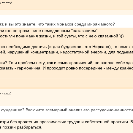
у назад)
, и вы это знаете, что таких монахов среди мирян много?
сли это не грозит мне немедленным "наказанием".
достигли понимания жизни, и той суеты, что с нею связанной )))
рою необходимо достичь (и для буддистов - это Нирвана), то помех 
, нарушений концентрации, недостаточной энергии, для подьема к
ния? То и проблем нету, как и самоограничений, не вполне себе зд
казать - гармонична. И проходит ровно посередине - между крайно
у назад)
х суждениях? Включите всемерный анализ его рассудочно-ценностног
итри без прочтения прозаических трудов и собственной практики. 
 в поэзии разбираться.