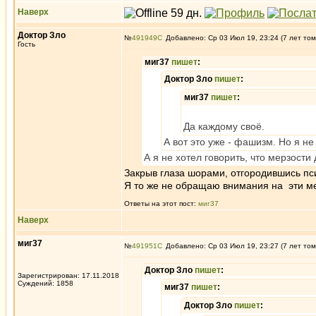
Наверх
Доктор Зло
№
491949
Добавлено: Ср 03 Июл 19, 23:24 (7 лет том
Гость
миг37
пишет
:
Доктор Зло
пишет
:
миг37
пишет
:
Да каждому своё.
А вот это уже - фашизм. Но я не
А я не хотел говорить, что мерзости
Закрыв глаза шорами, отгородившись пс
Я то же не обращаю внимания на эти мело
Ответы на этот пост:
миг37
Наверх
миг37
№
491951
Добавлено: Ср 03 Июл 19, 23:27 (7 лет том
Доктор Зло
пишет
:
Зарегистрирован: 17.11.2018
Суждений: 1858
миг37
пишет
:
Доктор Зло
пишет
: