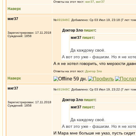
Ответы на этот пост:
миг37
,
миг37
Наверх
миг37
№
491946
Добавлено: Ср 03 Июл 19, 23:18 (7 лет том
Доктор Зло
пишет
:
Зарегистрирован: 17.11.2018
Суждений: 1858
миг37
пишет
:
Да каждому своё.
А вот это уже - фашизм. Но я не хот
А я не хотел говорить, что мерзости дав
Ответы на этот пост:
Доктор Зло
Наверх
миг37
№
491948
Добавлено: Ср 03 Июл 19, 23:22 (7 лет том
Доктор Зло
пишет
:
Зарегистрирован: 17.11.2018
Суждений: 1858
миг37
пишет
:
Да каждому своё.
А вот это уже - фашизм. Но я не хот
И Мара мне больше не указ, пусть сидит