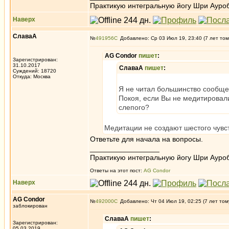
Практикую интегральную йогу Шри Ауроб
Наверх
СлаваА
№
491956
Добавлено: Ср 03 Июл 19, 23:40 (7 лет том
AG Condor
пишет
:
Зарегистрирован:
31.10.2017
СлаваА
пишет
:
Суждений: 18720
Откуда: Москва
Я не читал большинство сообще
Покоя, если Вы не медитировал
слепого?
Медитации не создают шестого чувств
Ответьте для начала на вопросы.
_________________
Практикую интегральную йогу Шри Ауроб
Ответы на этот пост:
AG Condor
Наверх
AG Condor
№
492000
Добавлено: Чт 04 Июл 19, 02:25 (7 лет том
заблокирован
СлаваА
пишет
:
Зарегистрирован:
05.03.2019