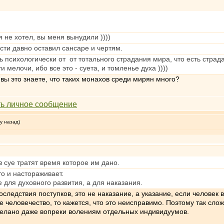
я не хотел, вы меня вынудили ))))
ости давно оставил сансаре и чертям.
ь психологически от от тотального страдания мира, что есть стра
мелочи, ибо все это - суета, и томленье духа ))))
вы это знаете, что таких монахов среди мирян много?
у назад)
в суе тратят время которое им дано.
о и настораживает.
е для духовного развития, а для наказания.
последствия поступков, это не наказание, а указание, если человек 
се человечество, то кажется, что это неисправимо. Поэтому так с
сделано даже вопреки волениям отдельных индивидуумов.