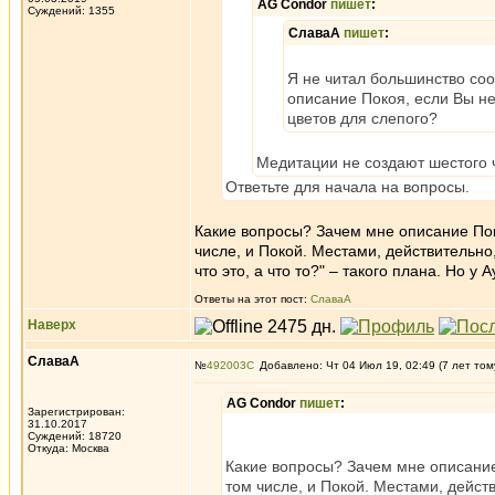
AG Condor
пишет
:
Суждений: 1355
СлаваА
пишет
:
Я не читал большинство со
описание Покоя, если Вы н
цветов для слепого?
Медитации не создают шестого чу
Ответьте для начала на вопросы.
Какие вопросы? Зачем мне описание Поко
числе, и Покой. Местами, действительно
что это, а что то?" – такого плана. Но у
Ответы на этот пост:
СлаваА
Наверх
СлаваА
№
492003
Добавлено: Чт 04 Июл 19, 02:49 (7 лет том
AG Condor
пишет
:
Зарегистрирован:
31.10.2017
Суждений: 18720
Откуда: Москва
Какие вопросы? Зачем мне описание 
том числе, и Покой. Местами, дейст