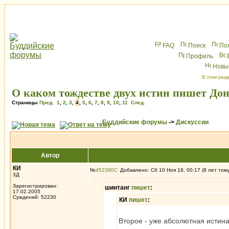
FAQ
Поиск
По
Профиль
Новы
В этом разд
О каком тождестве двух истин пишет До
Страницы
Пред.
1
,
2
,
3
,
4
,
5
,
6
,
7
,
8
,
9
,
10
,
11
След.
Буддийские форумы
->
Дискуссии
Автор
КИ
№
452380
Добавлено: Сб 10 Ноя 18, 00:17 (8 лет том
3Д
Зарегистрирован:
шинтанг
пишет
:
17.02.2005
Суждений: 52230
КИ
пишет
:
Второе - уже абсолютная истина,