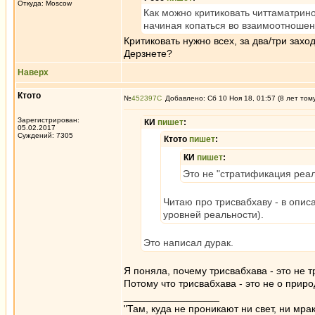
Откуда: Moscow
Как можно критиковать читтаматринов
начиная копаться во взаимоотношен
Критиковать нужно всех, за два/три захо
Дерзнете?
Наверх
Ктото
№
452397
Добавлено: Сб 10 Ноя 18, 01:57 (8 лет том
Зарегистрирован:
КИ
пишет
:
05.02.2017
Суждений: 7305
Ктото
пишет
:
КИ
пишет
:
Это не "стратификация реаль
Читаю про трисвабхаву - в опис
уровней реальности).
Это написал дурак.
Я поняла, почему трисвабхава - это не т
Потому что трисвабхава - это не о прир
_________________
"Там, куда не проникают ни свет, ни мрак