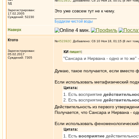
№
452391
Добавлено: Сб 10 Ноя 18, 00:51 (8 лет том
3Д
Зарегистрирован:
Это уже совсем тут не к чему.
17.02.2005
_________________
Суждений: 52230
Буддизм чистой воды
Наверх
Ктото
№
452392
Добавлено: Сб 10 Ноя 18, 01:15 (8 лет том
Зарегистрирован:
КИ
пишет
:
05.02.2017
Суждений: 7305
"Сансара и Нирвана - одно и то же" 
Думаю, такое получается, если вместо 
Если использовать метафизический подхо
Цитата:
1. Есть восприятие
действительно
2. Есть восприятие
действительно
Действительность из первого утверждени
Получается, что Сансара и Нирвана - од
Если использовать феноменологический 
Цитата:
1. Есть
восприятие
действительнос