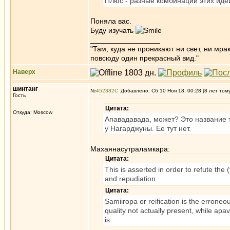
Плюс - разные комбинации этих иде
Поняла вас.
Буду изучать
_________________
"Там, куда не проникают ни свет, ни мрак
повсюду один прекрасный вид."
Наверх
шинтанг
№
452382
Добавлено: Сб 10 Ноя 18, 00:28 (8 лет том
Гость
Цитата:
Откуда: Moscow
Апавадавада, может? Это название 
у Нагарджуны. Ее тут нет.
Махаянасутраламкара:
Цитата:
This is asserted in order to refute the 
and repudiation
Цитата:
Samiiropa or reification is the erroneou
quality not actually present, while apav
is.