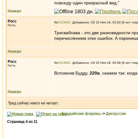
повсюду один прекрасный вид."
Наверх
Росс
№
452398
Добавлено: Сб 10 Ноя 18, 02:04 (8 лет том
Гость
Трисвабхава - это две разновидности п
перечислением этих ошибок. А паринишп
Наверх
Росс
№
452399
Добавлено: Сб 10 Ноя 18, 02:08 (8 лет том
Гость
Вспомнив Будду,
220в
, скажем так: ког
Наверх
Тред сейчас никто не читает.
Буддийские форумы
->
Дискуссии
Страница
4
из
11