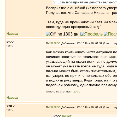
2. Есть
восприятие
действительнос
Восприятие с ошибкой (из первого утвер
Получается, что Сансара и Нирвана - ра
_________________
"Там, куда не проникают ни свет, ни мрак
повсюду один прекрасный вид."
Наверх
Росс
№
452395
Добавлено: Сб 10 Ноя 18, 01:39 (8 лет том
Гость
Как можно критиковать читтаматринов по 
начиная копаться во взаимоотношениях в
указывающий на океан истины, не долже
он может указывать вовсе не туда, куда
пальца может быть столь значительным, 
вынужден, по причине печальных обстоят
и поднять руку вверх. Куда тогда, на чт
подобной ровному, однозначно прямому
Ответы на этот пост:
220 v
Наверх
220 v
№
452396
Добавлено: Сб 10 Ноя 18, 01:49 (8 лет том
Гость
Росс
пишет
: