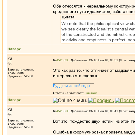
Оба относятся к нереальному конструиро
срединного пути идеалистов, избегающе
Цитата:
We note that the philosophical view ch
we see clearły the Ideałist's central wa
of the constructed and the nihiłistic re
rełativity and emptiness in perfect, n
Наверх
КИ
№
452383
Добавлено: Сб 10 Ноя 18, 00:31 (8 лет том
3Д
Зарегистрирован:
Это как раз то, что отличает от мадхьям
17.02.2005
интересно это сделать.
Суждений: 52230
_________________
Буддизм чистой воды
Ответы на этот пост:
шинтанг
Наверх
КИ
№
452386
Добавлено: Сб 10 Ноя 18, 00:41 (8 лет том
3Д
Зарегистрирован:
Вот это "тождество двух истин" из этой т
17.02.2005
Суждений: 52230
Ошибка в формулировках привела мадхья