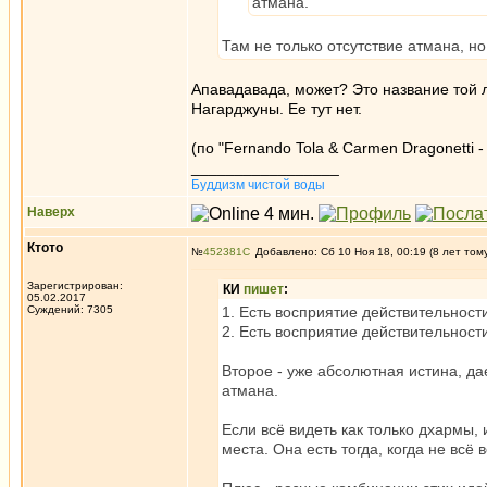
атмана.
Там не только отсутствие атмана, н
Апавадавада, может? Это название той 
Нагарджуны. Ее тут нет.
(по "Fernando Tola & Carmen Dragonetti -
_________________
Буддизм чистой воды
Наверх
Ктото
№
452381
Добавлено: Сб 10 Ноя 18, 00:19 (8 лет том
Зарегистрирован:
КИ
пишет
:
05.02.2017
Суждений: 7305
1. Есть восприятие действительност
2. Есть восприятие действительност
Второе - уже абсолютная истина, дае
атмана.
Если всё видеть как только дхармы, 
места. Она есть тогда, когда не всё 