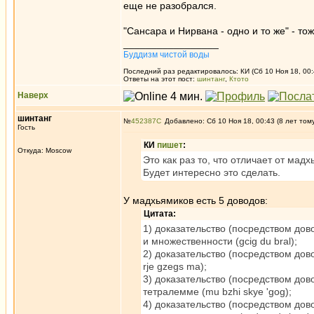
еще не разобрался.
"Сансара и Нирвана - одно и то же" - то
_________________
Буддизм чистой воды
Последний раз редактировалось: КИ (Сб 10 Ноя 18, 00:4
Ответы на этот пост:
шинтанг
,
Ктото
Наверх
шинтанг
№
452387
Добавлено: Сб 10 Ноя 18, 00:43 (8 лет том
Гость
КИ
пишет
:
Откуда: Moscow
Это как раз то, что отличает от мад
Будет интересно это сделать.
У мадхьямиков есть 5 доводов:
Цитата:
1) доказательство (посредством до
и множественности (gcig du bral);
2) доказательство (посредством дов
rje gzegs ma);
3) доказательство (посредством до
тетралемме (mu bzhi skye 'gog);
4) доказательство (посредством до