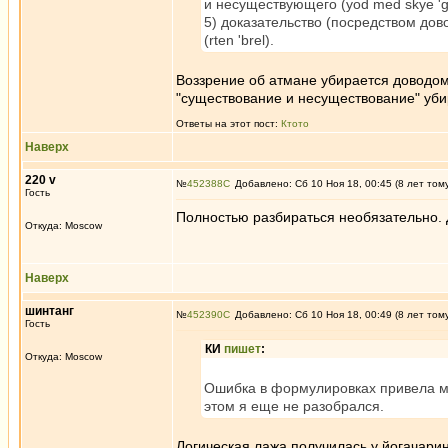
и несуществующего (yod med skye 'g
5) доказательство (посредством дов
(rten 'brel).
Воззрение об атмане убирается доводом
"существование и несуществование" уб
Ответы на этот пост:
Ктото
Наверх
220 v
№
452388
Добавлено: Сб 10 Ноя 18, 00:45 (8 лет том
Гость
Полностью разбираться необязательно. 
Откуда: Moscow
Наверх
шинтанг
№
452390
Добавлено: Сб 10 Ноя 18, 00:49 (8 лет том
Гость
КИ
пишет
:
Откуда: Moscow
Ошибка в формулировках привела ма
этом я еще не разобрался.
Логическая лажа получилась у йогачарин