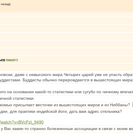
 назад)
ьев
пишет
:
ически, даже с невысокого мира Четырех царей уже не упасть обрат
буддистами. Буддисты обычно перерождаются в вышестоящих мирах
 это на основании какой-то статистики или сугубо по личному впеч
ичной статистики.
накомых присылает весточки из вышестоящих миров и из Ниббаны?
дии, для практики индийской йоги, дать вам адрес отельчика?
m/watch?v=BVcPzI_9490
 у Вас какие-то странно болезненные ассоциации в связи с моим 