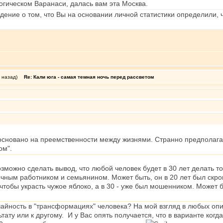
огическом Варанаси, далась вам эта Москва.
ждение о том, что Вы на основании личной статистики определили
 назад)
Re: Кали юга - самая темная ночь перед рассветом
сновано на преемственности между жизнями. Странно предполагать
ом".
зможно сделать вывод, что любой человек будет в 30 лет делать то
очным работником и семьянином. Может быть, он в 20 лет был скро
 чтобы украсть чужое яблоко, а в 30 - уже был мошенником. Может б
чайность в "трансформациях" человека? На мой взгляд в любых 
тату или к другому. И у Вас опять получается, что в варианте когда