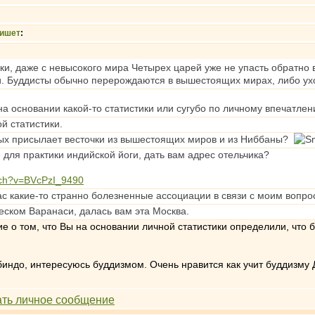
ишет
:
ки, даже с невысокого мира Четырех царей уже не упасть обратно в
. Буддисты обычно перерождаются в вышестоящих мирах, либо ух
 на основании какой-то статистики или сугубо по личному впечатле
й статистики.
мых присылает весточки из вышестоящих миров и из Ниббаны?
 для практики индийской йоги, дать вам адрес отельчика?
tch?v=BVcPzI_9490
ас какие-то странно болезненные ассоциации в связи с моим вопр
еском Варанаси, далась вам эта Москва.
ие о том, что Вы на основании личной статистики определили, что
индо, интересуюсь буддизмом. Очень нравится как учит буддизму 