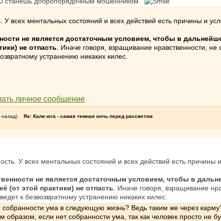
в 30 станешь добропорядочным мошенником.
. У всех ментальных состояний и всех действий есть причины и усл
нности не является достаточным условием, чтобы в дальнейш
тики) не отпасть
. Иначе говоря, взращивание нравственности, не
возвратному устранению никаких килес.
 назад)
Re: Кали юга - самая темная ночь перед рассветом
ость. У всех ментальных состояний и всех действий есть причины и
твенности не является достаточным условием, чтобы в дальн
ё (от этой практики) не отпасть
. Иначе говоря, взращивание нр
ведет к безвозвратному устранению никаких килес.
 собранности ума в следующую жизнь? Ведь таким же через карму
 образом, если нет собранности ума, так как человек просто не б