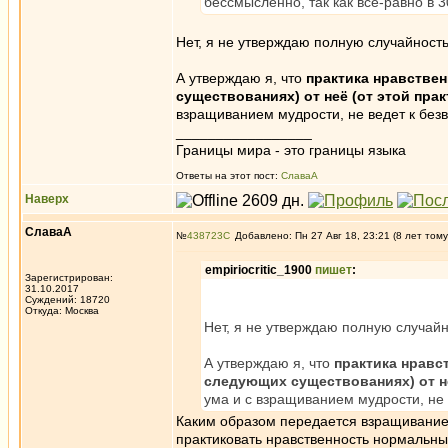
бессмысленно, так как все-равно 
Нет, я не утверждаю полную случайность
А утверждаю я, что
практика нравстве
существованиях) от неё (от этой прак
взращиванием мудрости, не ведет к без
_________________
Границы мира - это границы языка
Ответы на этот пост:
СлаваА
Наверх
СлаваА
№
438723
Добавлено: Пн 27 Авг 18, 23:21 (8 лет тому
empiriocritic_1900
пишет
:
Зарегистрирован:
31.10.2017
Суждений: 18720
Откуда: Москва
Нет, я не утверждаю полную случайн
А утверждаю я, что
практика нравс
следующих существованиях) от не
ума и с взращиванием мудрости, не 
Каким образом передается взращивание
практиковать нравственность нормальным