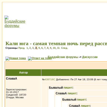
Кали юга - самая темная ночь перед расс
Страницы
Пред.
1
,
2
,
3
,
4
,
5
,
6
,
7
,
8
,
9
,
10
,
11
След.
Буддийские форумы
->
Дискуссии
Автор
СлаваА
№
438719
Добавлено: Пн 27 Авг 18, 23:08 (8 лет тому
Бывалый
пишет
:
Зарегистрирован:
31.10.2017
СлаваА
пишет
:
Суждений: 18720
Откуда: Москва
Бывалый
пишет
:
СлаваА
пишет
: