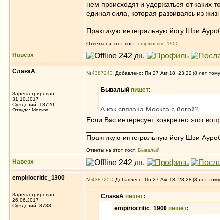
нем происходят и удержаться от каких то
единая сила, которая развиваясь из жизн
_________________
Практикую интегральную йогу Шри Ауроб
Ответы на этот пост:
empiriocritic_1900
Наверх
СлаваА
№
438724
Добавлено: Пн 27 Авг 18, 23:22 (8 лет тому
Бывалый
пишет
:
Зарегистрирован:
31.10.2017
Суждений: 18720
А как связана Москва с йогой?
Откуда: Москва
Если Вас интересует конкретно этот вопр
_________________
Практикую интегральную йогу Шри Ауроб
Ответы на этот пост:
Бывалый
Наверх
empiriocritic_1900
№
438725
Добавлено: Пн 27 Авг 18, 23:28 (8 лет тому
Зарегистрирован:
СлаваА
пишет
:
26.06.2017
Суждений: 8733
empiriocritic_1900
пишет
: