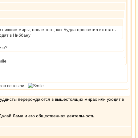
 нижние миры, после того, как Будда просветил их стать
одят в Ниббану
нию?
осов всплыли.
 буддисты перерождаются в вышестоящих мирах или уходят в
Далай Лама и его общественная деятельность.