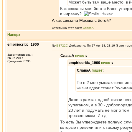
Может быть там ваше место, в й
Как связаны моя йога и Ваше утвер
в нирвану?
Никак.
А как связана Москва с йогой?
Ответы на этот пост:
СлаваА
Наверх
empiriocritic_1900
№
438722
Добавлено: Пн 27 Авг 18, 23:16 (8 лет тому
Зарегистрирован:
СлаваА
пишет
:
26.06.2017
Суждений: 8733
empiriocritic_1900
пишет
:
СлаваА
пишет
:
По п.2 мое умозаключение о
жизни вдруг станет "хулиган
Даже в рамках одной жизни нево
хулиганом, а в 30 - добропоряд
20 лет и подумать не мог о том,
трезвенником. И т.д.
То есть Вы утверждаете полную слу
которые привели или к такому резуль