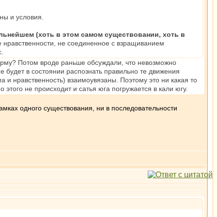
ны и условия.
льнейшем (хоть в этом самом существовании, хоть в
е нравственности, не соединенное с взращиванием
.
арму? Потом вроде раньше обсуждали, что невозможно
не будет в состоянии распознать правильно те движения
ма и нравственность) взаимоувязаны. Поэтому это ни какая то
о этого не происходит и сатья юга погружается в кали югу.
рамках одного существования, ни в последовательности