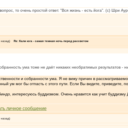
вопрос, то очень простой ответ. "Вся жизнь - есть йога". (с) Шри А
 назад)
Re: Кали юга - самая темная ночь перед рассветом
обранность ума тоже не даёт никаких необратимых результатов - н
ственности и собранности ума. Я не вижу причин в рассматриваемо
ный ум мог бы отпасть с этого пути. Если Вы видите, приведите, п
индо, интересуюсь буддизмом. Очень нравится как учит буддизму 
 назад)