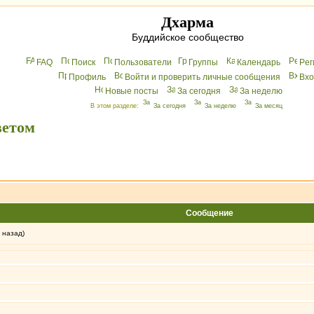
Дхарма
Буддийское сообщество
FAQ
Поиск
Пользователи
Группы
Календарь
Peг
Профиль
Войти и проверить личные сообщения
Вхo
Новые посты
За сегодня
За неделю
В этом разделе:
За сегодня
За неделю
За месяц
ветом
Сообщение
 назад)