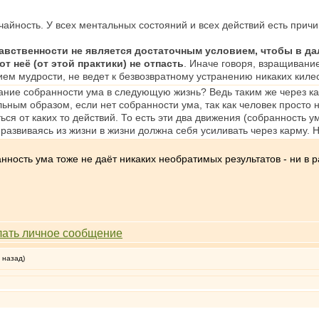
чайность. У всех ментальных состояний и всех действий есть причи
равственности не является достаточным условием, чтобы в да
 неё (от этой практики) не отпасть
. Иначе говоря, взращивани
ем мудрости, не ведет к безвозвратному устранению никаких килес
ние собранности ума в следующую жизнь? Ведь таким же через к
ьным образом, если нет собранности ума, так как человек просто 
ся от каких то действий. То есть эти два движения (собранность у
 развиваясь из жизни в жизни должна себя усиливать через карму. Н
нность ума тоже не даёт никаких необратимых результатов - ни в 
 назад)