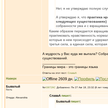
Нет, я не утверждаю полную слу
А утверждаю я, что
практика н
следующих существованиях) от
собранности ума и с взращивани
Каким образом передается взращива
практиковать нравственность нормал
которые в нем происходят и удержать
третья сила, а единая сила, которая
А мудрость у Вас куда же выпала? Собра
существований.
_________________
Границы мира - это границы языка
Ответы на этот пост:
СлаваА
Наверх
Бывалый
№
438726
Добавлено: Пн 27 Авг 18, 23:32 (8 лет тому
Гость
СлаваА
пишет
:
Откуда: Alexandria
Бывалый
пишет
: