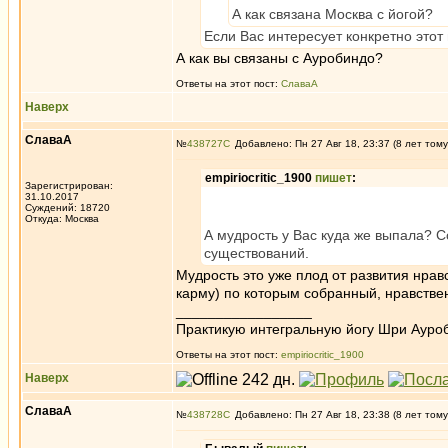
А как связана Москва с йогой?
Если Вас интересует конкретно этот 
А как вы связаны с Ауробиндо?
Ответы на этот пост:
СлаваА
Наверх
СлаваА
№
438727
Добавлено: Пн 27 Авг 18, 23:37 (8 лет тому
empiriocritic_1900
пишет
:
Зарегистрирован:
31.10.2017
Суждений: 18720
Откуда: Москва
А мудрость у Вас куда же выпала? С
существований.
Мудрость это уже плод от развития нрав
карму) по которым собранный, нравствен
_________________
Практикую интегральную йогу Шри Ауроб
Ответы на этот пост:
empiriocritic_1900
Наверх
СлаваА
№
438728
Добавлено: Пн 27 Авг 18, 23:38 (8 лет тому