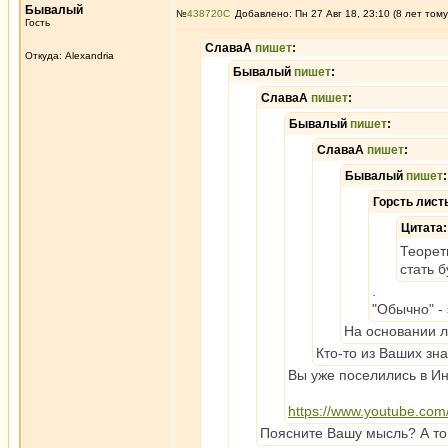
Бывалый
№
438720
Добавлено: Пн 27 Авг 18, 23:10 (8 лет тому
Гость
СлаваА
пишет
:
Откуда: Alexandria
Бывалый
пишет
:
СлаваА
пишет
:
Бывалый
пишет
:
СлаваА
пишет
:
Бывалый
пишет
:
Горсть лист
Цитата:
Теорет
стать 
.
"Обычно" -
На основании л
Кто-то из Ваших з
Вы уже поселились в Ин
https://www.youtube.co
Поясните Вашу мысль? А то