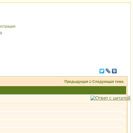
иcтрaция
д
Предыдущая
::
Следующая тема