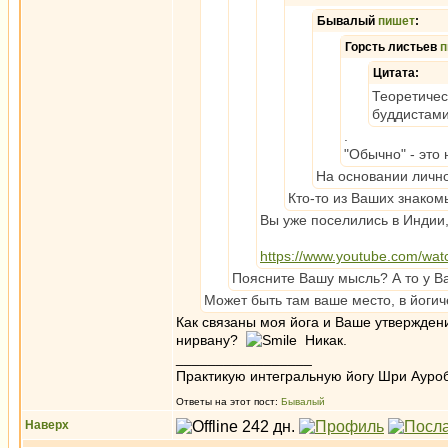
Бывалый
пишет
:
Горсть листьев
п
Цитата:
Теоретичес
буддистами
.
"Обычно" - это
На основании лично
Кто-то из Ваших знако
Вы уже поселились в Индии,
https://www.youtube.com/wa
Поясните Вашу мысль? А то у В
Может быть там ваше место, в йогич
Как связаны моя йога и Ваше утвержден
нирвану?
Никак.
_________________
Практикую интегральную йогу Шри Ауроб
Ответы на этот пост:
Бывалый
Наверх