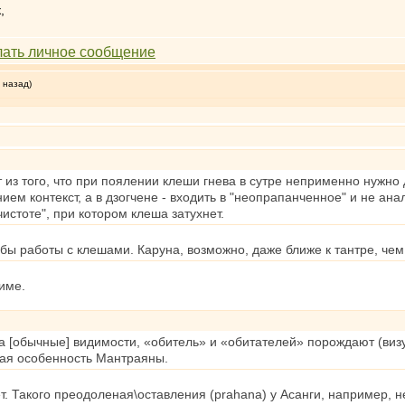
,
 назад)
 из того, что при поялении клеши гнева в сутре неприменно нужно д
ем контекст, а в дзогчене - входить в "неопрапанченное" и не ан
истоте", при котором клеша затухнет.
бы работы с клешами. Каруна, возможно, даже ближе к тантре, чем 
име.
а [обычные] видимости, «обитель» и «обитателей» порождают (визу
ая особенность Мантраяны.
. Такого преодоленая\оставления (prahana) у Асанги, например, н