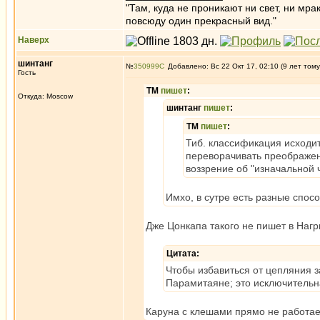
"Там, куда не проникают ни свет, ни мрак
повсюду один прекрасный вид."
Наверх
шинтанг
№
350999
Добавлено: Вс 22 Окт 17, 02:10 (9 лет тому
Гость
ТМ
пишет
:
Откуда: Moscow
шинтанг
пишет
:
ТМ
пишет
:
Тиб. классификация исходит
переворачивать преображени
воззрение об "изначальной ч
Имхо, в сутре есть разные спосо
Дже Цонкапа такого не пишет в Нагр
Цитата:
Чтобы избавиться от цепляния з
Парамитаяне; это исключительн
Каруна с клешами прямо не работает