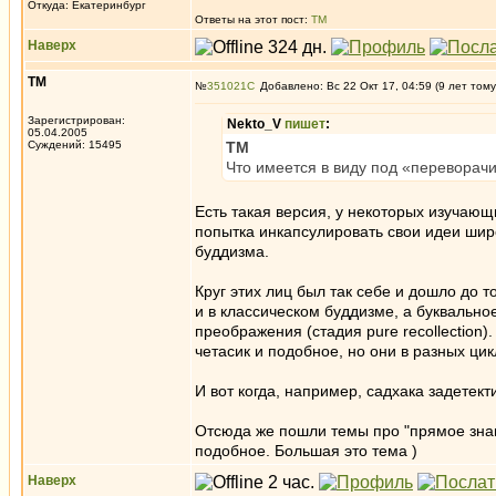
Откуда: Екатеринбург
Ответы на этот пост:
ТМ
Наверх
ТМ
№
351021
Добавлено: Вс 22 Окт 17, 04:59 (9 лет тому
Зарегистрирован:
Nekto_V
пишет
:
05.04.2005
Суждений: 15495
ТМ
Что имеется в виду под «переворач
Есть такая версия, у некоторых изучающ
попытка инкапсулировать свои идеи шир
буддизма.
Круг этих лиц был так себе и дошло до то
и в классическом буддизме, а буквальн
преображения (стадия pure recollection
четасик и подобное, но они в разных цик
И вот когда, например, садхака задетект
Отсюда же пошли темы про "прямое знан
подобное. Большая это тема )
Наверх