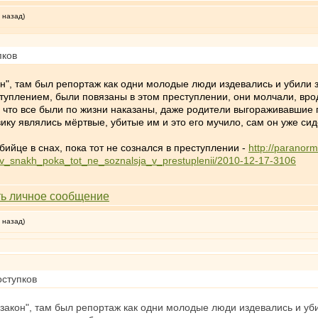
 назад)
пков
он", там был репортаж как одни молодые люди издевались и убили 
туплением, были повязаны в этом преступлении, они молчали, врод
, что все были по жизни наказаны, даже родители выгораживавшие
вику являлись мёртвые, убитые им и это его мучило, сам он уже си
ийце в снах, пока тот не сознался в преступлении -
http://paranorm
e_v_snakh_poka_tot_ne_soznalsja_v_prestuplenii/2010-12-17-3106
 назад)
оступков
 закон", там был репортаж как одни молодые люди издевались и уб