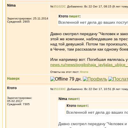
Nima
№
351022
Добавлено: Вс 22 Окт 17, 08:15 (9 лет тому
Ктото
пишет
:
Зарегистрирован: 25.11.2014
Суждений: 2905
Вселенной нет дела до ваших посту
Давно смотрел передачу "Человек и зак
этой же компании, наблюдавшие за прес
над той девушкой. Потом так произошло
в Чечне, там рассказали как одному бое
Или например вот: Погибшая являлась уб
news.ru/news/pogibshaja_javljalas_ubijc
Ответы на этот пост:
Ктото
Наверх
Ктото
№
351030
Добавлено: Вс 22 Окт 17, 10:51 (9 лет тому
Зарегистрирован:
Nima
пишет
:
05.02.2017
Суждений: 7305
Ктото
пишет
:
Вселенной нет дела до ваших п
Давно смотрел передачу "Человек и