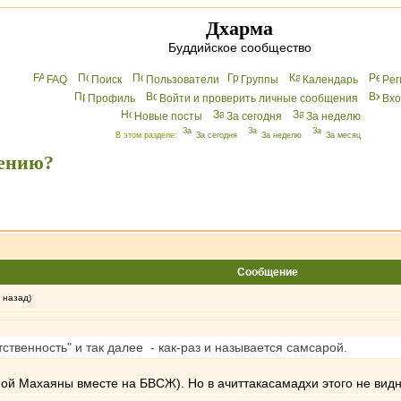
Дхарма
Буддийское сообщество
FAQ
Поиск
Пользователи
Группы
Календарь
Peг
Профиль
Войти и проверить личные сообщения
Вхo
Новые посты
За сегодня
За неделю
В этом разделе:
За сегодня
За неделю
За месяц
дению?
Сообщение
 назад)
етственность" и так далее - как-раз и называется самсарой.
ой Махаяны вместе на БВСЖ). Но в ачиттакасамадхи этого не вид