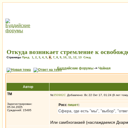
Откуда возникает стремление к освобож
Страницы
Пред.
1
,
2
,
3
,
4
,
5
,
6
,
7
,
8
,
9
,
10
,
11
,
12
,
13
След.
Буддийские форумы
->
Чайная
Автор
ТМ
№
350982
Добавлено: Вс 22 Окт 17, 01:24 (9 лет тому
Зарегистрирован:
Росс
пишет
:
05.04.2005
Суждений: 15495
Сфера, где есть "мы", "выбор", "отв
Или самбхогакаей (наслаждаемся Дхарм