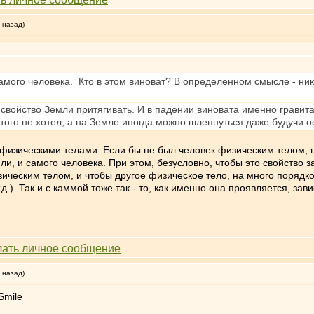
 назад)
самого человека. Кто в этом виноват? В определенном смысле - ник
а свойство Земли притягивать. И в падении виновата именно гравита
 этого не хотел, а на Земле иногда можно шлепнуться даже будучи 
физическими телами. Если бы не был человек физическим телом, гр
ли, и самого человека. При этом, безусловно, чтобы это свойство з
изическим телом, и чтобы другое физическое тело, на много поряд
.). Так и с каммой тоже так - то, как именно она проявляется, зав
 назад)