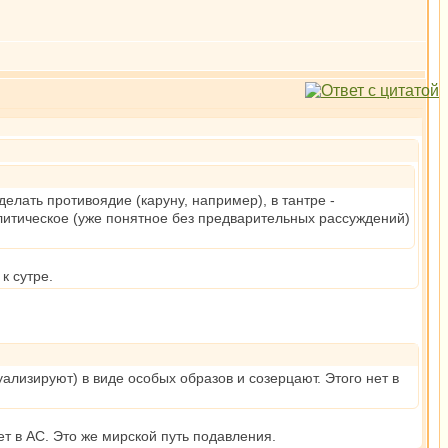
елать противоядие (каруну, например), в тантре -
алитическое (уже понятное без предварительных рассуждений)
к сутре.
ализируют) в виде особых образов и созерцают. Этого нет в
ет в АС. Это же мирской путь подавления.