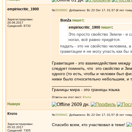
empiriocritic_1900
№
350989
Добавлено: Вс 22 Окт 17, 01:37 (9 лет тому
Зарегистрирован:
BonZa
пишет
:
26.06.2017
Суждений: 8733
empiriocritic_1900
пишет
:
Это просто свойство Земли - и 
ногах, всё равно придётся.
падать - это не свойство человека, 
гравитации я не могу упасть как бы
Гравитация - это взаимодействие между 
следует помнить, что это свойство и Зем
одного (то есть, чтобы и человек был ф
ними было относительно небольшим, и т.д
_________________
Границы мира - это границы языка
Ответы на этот пост:
Ктото
Наверх
Ктото
№
350994
Добавлено: Вс 22 Окт 17, 01:57 (9 лет тому
Зарегистрирован:
Спасибо всем, кто участвовал в теме!
05.02.2017
_________________
Суждений: 7305