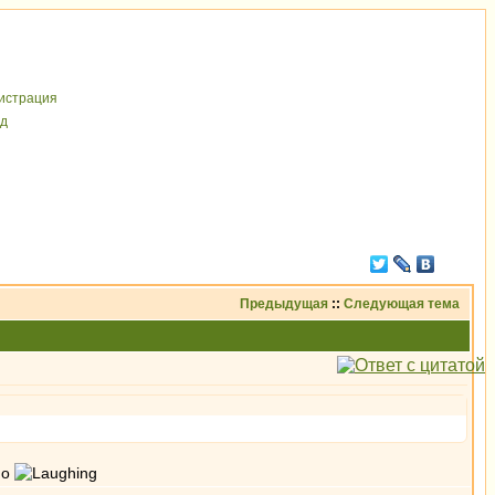
иcтрaция
д
Предыдущая
::
Следующая тема
но