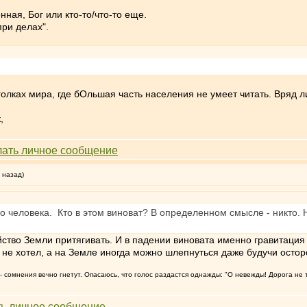
нная, Бог или кто-то/что-то еще.
при делах".
голках мира, где бОльшая часть населения не умеет читать. Вряд л
,
 назад)
го человека. Кто в этом виноват? В определенном смысле - никто. 
ойство Земли притягивать. И в падении виновата именно гравитация -
го не хотел, а на Земле иногда можно шлепнуться даже будучи осто
т, - сомнения вечно гнетут. Опасаюсь, что голос раздастся однажды: "О невежды! Дорога не 