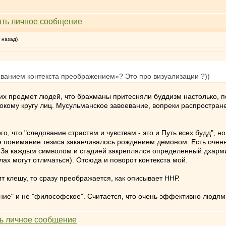
 назад)
иванием контекста преображением»? Это про визуализации ?))
их предмет людей, что брахманы притесняли буддизм настолько, по
окому кругу лиц. Мусульманское завоевание, вопреки распростра
го, что "следование страстям и чувствам - это и Путь всех будд", н
ое понимание тезиса заканчивалось рождением демоном. Есть очень
). За каждым символом и стадией закреплялся определенный дхарм
лах могут отличаться). Отсюда и поворот контекста мой.
ит клешу, то сразу преображается, как описывает ННР.
ие" и не "философское". Считается, что очень эффективно людям 