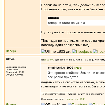
Проблема не в том, "при делах" ли вселе
Проблема в том, что вы хотите быть "не 
Цитата:
теперь я этого не узнаю
Ну так узнайте побольше о жизни в тех у
_________________
"Там, куда не проникают ни свет, ни мрак
повсюду один прекрасный вид."
Наверх
BonZa
№
350984
Добавлено: Вс 22 Окт 17, 01:28 (9 лет тому
Зарегистрирован:
empiriocritic_1900
пишет
:
04.04.2016
Суждений: 1732
Это просто свойство Земли - и само
Откуда: Oттyдa
всё равно придётся.
падать - это не свойство человека, а св
гравитации я не могу упасть как бы это
_________________
Те, кто веруют слепо, - пути не найдут. Тех, кто мысли
Ответы на этот пост:
empiriocritic_1900
Наверх