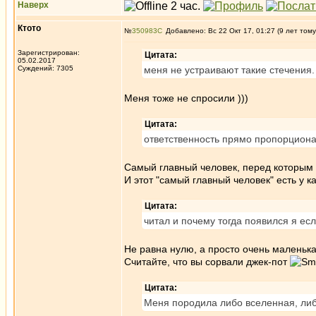
Наверх
Ктото
№
350983
Добавлено: Вс 22 Окт 17, 01:27 (9 лет тому
Зарегистрирован:
Цитата:
05.02.2017
Суждений: 7305
меня не устраивают такие стечения
Меня тоже не спросили )))
Цитата:
ответственность прямо пропорционал
Самый главный человек, перед которым в
И этот "самый главный человек" есть у к
Цитата:
читал и почему тогда появился я ес
Не равна нулю, а просто очень маленька
Считайте, что вы сорвали джек-пот
Цитата:
Меня породила либо вселенная, либо