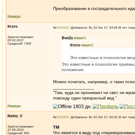
Преобразование в сострадательного идам
Наверх
Ктото
№
351016
Добавлено: Вс 22 Окт 17, 03:06 (9 лет тому
Зарегистрирован:
BonZa
пишет
:
05.02.2017
Суждений: 7305
Ктото
пишет
:
Это известные в психологии вещ
Это известные в психологии приёмы,
положение.
Можно почитать, например, о таких псих
_________________
"Там, куда не проникают ни свет, ни мрак
повсюду один прекрасный вид."
Наверх
Nekto_V
№
351020
Добавлено: Вс 22 Окт 17, 04:32 (9 лет тому
Зарегистрирован:
ТМ
27.08.2010
Что имеется в виду под «переворачиван
Суждений: 651