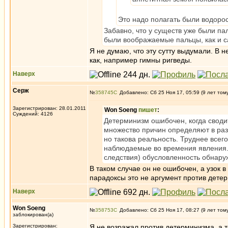
Это надо полагать были водоро
Забавно, что у существ уже были пал
были воображаемые пальцы, как и с
Я не думаю, что эту сутту выдумали. В 
как, например гимны ригведы.
Наверх
Серж
№
358745
Добавлено: Сб 25 Ноя 17, 05:59 (9 лет том
Зарегистрирован: 28.01.2011
Won Soeng
пишет
:
Суждений: 4126
Детерминизм ошибочен, когда своди
множество причин определяют в раз
но такова реальность. Труднее всег
наблюдаемые во времения явления.
следствия) обусловленность обнару
В таком случае он не ошибочен, а узок 
парадоксы это не аргумент против дете
Наверх
Won Soeng
№
358753
Добавлено: Сб 25 Ноя 17, 08:27 (9 лет том
заблокирован(а)
Зарегистрирован:
Я не возражал против детерминизма, а т