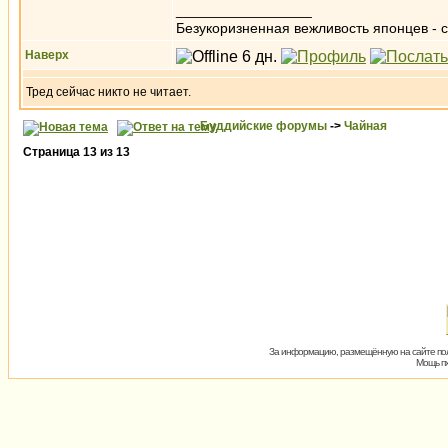
_________________
Безукоризненная вежливость японцев - с
Наверх
Тред сейчас никто не читает.
Буддийские форумы
->
Чайная
Страница
13
из
13
За информацию, размещённую на сайте пол
Мощь пх