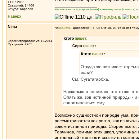
14.07.2006
_________________
Суждений: 14466
Откуда: Королев
Решительность и усердие (шила) в невозмутимом (самадхи) ис
Наверх
Nima
№
444859
Добавлено: Пн 08 Окт 18, 09:16 (8 лет том
Ктото
пишет
:
Зарегистрирован: 25.11.2014
Суждений: 2905
Серж
пишет
:
Ктото
пишет
:
Откуда же возникает стрем
воли?
См. Сугатагарбха.
Насколько я понимаю, это то же, что
Опять же, зов истинной природы - и
сопротивляться ему.
Возможно сущностной природе ума, при
рассматривается как ригпа, как изначаль
зовом истинной природы. Скорее всего, э
Торчинов, помимо этих школ, упоминал 
интересный отрывок и ссылку на матери