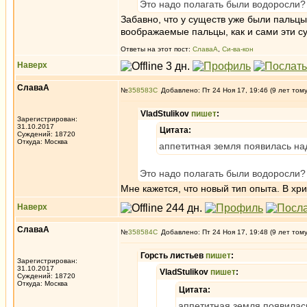
Это надо полагать были водоросли?
Забавно, что у существ уже были пальцы,
воображаемые пальцы, как и сами эти с
Ответы на этот пост:
СлаваА
,
Си-ва-кон
Наверх
СлаваА
№
358583
Добавлено: Пт 24 Ноя 17, 19:46 (9 лет том
VladStulikov
пишет
:
Зарегистрирован:
31.10.2017
Цитата:
Суждений: 18720
Откуда: Москва
аппетитная земля появилась над
Это надо полагать были водоросли?
Мне кажется, что новый тип опыта. В хр
Наверх
СлаваА
№
358584
Добавлено: Пт 24 Ноя 17, 19:48 (9 лет том
Горсть листьев
пишет
:
Зарегистрирован:
31.10.2017
VladStulikov
пишет
:
Суждений: 18720
Откуда: Москва
Цитата:
аппетитная земля появилась