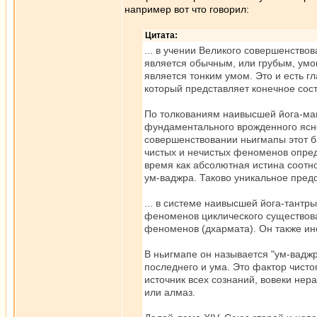
например вот что говорил:
Цитата:
... в учении Великого совершенствов
является обычным, или грубым, ум
является тонким умом. Это и есть г
который представляет конечное сос
По толкованиям наивысшей йога-мант
фундаментального врожденного ясно
совершенствовании ньигмапы этот ба
чистых и нечистых феноменов опре
время как абсолютная истина соотно
ум-ваджра. Таково уникальное предс
... в системе наивысшей йога-тант
феноменов циклического существова
феноменов (дхармата). Он также ино
В ньигмапе он называется "ум-ваджр
последнего и ума. Это фактор чисто
источник всех сознаний, вовеки не
или алмаз.