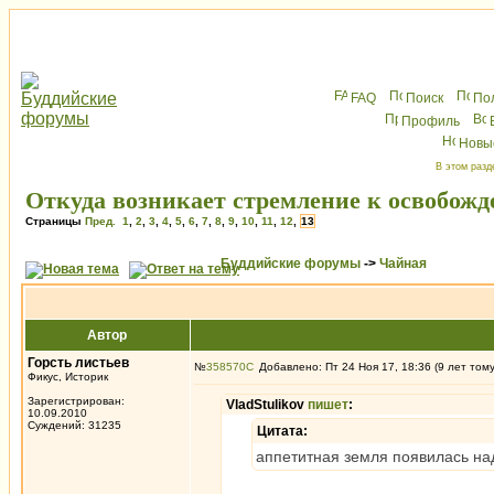
FAQ
Поиск
По
Профиль
Новы
В этом разд
Откуда возникает стремление к освобож
Страницы
Пред.
1
,
2
,
3
,
4
,
5
,
6
,
7
,
8
,
9
,
10
,
11
,
12
,
13
Буддийские форумы
->
Чайная
Автор
Горсть листьев
№
358570
Добавлено: Пт 24 Ноя 17, 18:36 (9 лет том
Фикус, Историк
Зарегистрирован:
VladStulikov
пишет
:
10.09.2010
Суждений: 31235
Цитата:
аппетитная земля появилась над