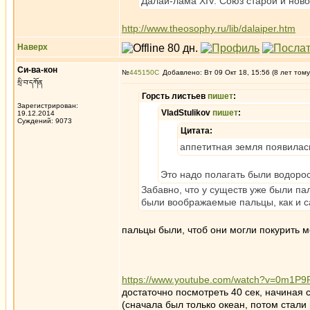
Далай-лама XIV. Союз старой и нов
http://www.theosophy.ru/lib/dalaiper.htm
Наверх
Си-ва-кон
№
445150
Добавлено: Вт 09 Окт 18, 15:56 (8 лет тому
སྲི་བ་དཀོན
Горсть листьев
пишет
:
Зарегистрирован:
VladStulikov
пишет
:
19.12.2014
Суждений: 9073
Цитата:
аппетитная земля появилась
Это надо полагать были водоро
Забавно, что у существ уже были пал
были воображаемые пальцы, как и с
пальцы были, чтоб они могли покурить м
https://www.youtube.com/watch?v=0m1P9
достаточно посмотреть 40 сек, начиная
(сначала был только океан, потом стали 