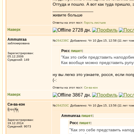
Оттуда и пошло. А вот как туда пришло, 
_________________
живите больше
Ответы на этот пост:
Горсть листьев
Наверх
Ammunraa
№
264238
Добавлено: Чт 10 Дек 15, 12:58 (11 лет том
заблокирована
Росс
пишет
:
Зарегистрирован:
05.12.2006
"Как это себе представить наподоби
Суждений: 149
Как вообще можно представить рупу
ну вы легко это узнаете, росся, если по
(-:
Ответы на этот пост:
Си-ва-кон
Наверх
Си-ва-кон
№
264253
Добавлено: Чт 10 Дек 15, 13:56 (11 лет том
སྲི་བ་དཀོན
Ammunraa
пишет
:
Зарегистрирован:
Росс
пишет
:
19.12.2014
Суждений: 9073
"Как это себе представить напо