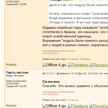
10.09.2010
Суждений: 31235
дело в том, что индусы были намног
Кстати, изначально слово "сочетание
Когда мужчина и женщина сочеталис
Оттуда и пошло. А вот как туда приш
Издавна семейную пару называли "четой" -
сочеталась
браком, это означало, что
новой хозяйственной единицы.
Выражение "индусы были намного раньше"
всё у людей в разных семьях, параллельн
_________________
нео-буддист
Ответы на этот пост:
Си-ва-кон
,
Frithegar
Наверх
Горсть листьев
№
264263
Добавлено: Чт 10 Дек 15, 14:14 (11 лет том
Фикус, Историк
Зарегистрирован:
Си-ва-кон
10.09.2010
Спасибо. Это можно сравнить с объясн
Суждений: 31235
_________________
нео-буддист
Ответы на этот пост:
Си-ва-кон
Наверх