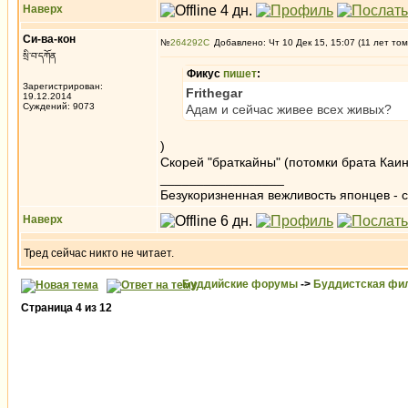
Наверх
Си-ва-кон
№
264292
Добавлено: Чт 10 Дек 15, 15:07 (11 лет том
སྲི་བ་དཀོན
Фикус
пишет
:
Зарегистрирован:
Frithegar
19.12.2014
Суждений: 9073
Адам и сейчас живее всех живых?
)
Скорей "браткайны" (потомки брата Каин
_________________
Безукоризненная вежливость японцев - с
Наверх
Тред сейчас никто не читает.
Буддийские форумы
->
Буддистская фи
Страница
4
из
12