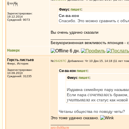
སྲི་བ་དཀོན
Фикус
пишет
:
Зарегистрирован:
Си-ва-кон
19.12.2014
Суждений: 9073
Спасибо. Это можно сравнить с об
Вы очень удачно сказали
_________________
Безукоризненная вежливость японцев - с
Наверх
Горсть листьев
№
264267
Добавлено: Чт 10 Дек 15, 14:18 (11 лет том
Фикус, Историк
Зарегистрирован:
Си-ва-кон
пишет
:
10.09.2010
Суждений: 31235
Фикус
пишет
:
Издавна семейную пару называли "
сочеталась
Если пара
браком,
учитывала
их статус как ново
Четаны общества по поводу четы?
Это тоже удачно сказано.
_________________
нео-буддист