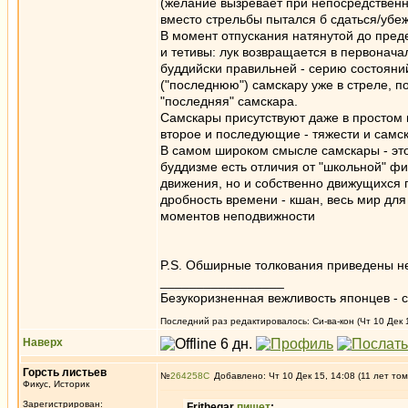
(желание вызревает при непосредственно
вместо стрельбы пытался б сдаться/убе
В момент отпускания натянутой до пред
и тетивы: лук возвращается в первонача
буддийски правильней - серию состояний
("последнюю") самскару уже в стреле, п
"последняя" самскара.
Самскары присутствуют даже в простом п
второе и последующие - тяжести и самс
В самом широком смысле самскары - это
буддизме есть отличия от "школьной" фи
движения, но и собственно движущихся 
дробность времени - кшан, весь мир для
моментов неподвижности
P.S. Обширные толкования приведены не
_________________
Безукоризненная вежливость японцев - с
Последний раз редактировалось: Си-ва-кон (Чт 10 Дек 1
Наверх
Горсть листьев
№
264258
Добавлено: Чт 10 Дек 15, 14:08 (11 лет том
Фикус, Историк
Зарегистрирован:
Frithegar
пишет
: