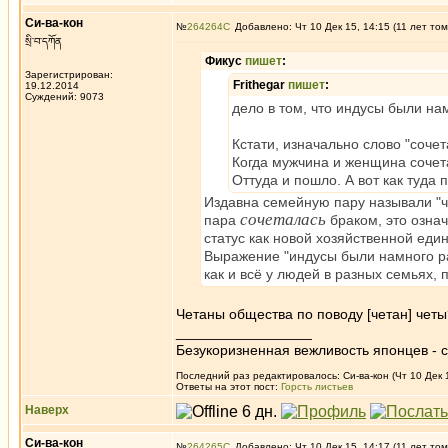
Си-ва-кон
№
264264
Добавлено: Чт 10 Дек 15, 14:15 (11 лет том
སྲི་བ་དཀོན
Фикус
пишет
:
Зарегистрирован:
Frithegar
пишет
:
19.12.2014
Суждений: 9073
дело в том, что индусы были на
Кстати, изначально слово "сочет
Когда мужчина и женщина сочет
Оттуда и пошло. А вот как туда 
Издавна семейную пару называли "чето
сочеталась
пара
браком, это озна
статус как новой хозяйственной еди
Выражение "индусы были намного ра
как и всё у людей в разных семьях, 
Четаны общества по поводу [четан] четы
_________________
Безукоризненная вежливость японцев - с
Последний раз редактировалось: Си-ва-кон (Чт 10 Дек 1
Ответы на этот пост:
Горсть листьев
Наверх
Си-ва-кон
№
264265
Добавлено: Чт 10 Дек 15, 14:17 (11 лет том