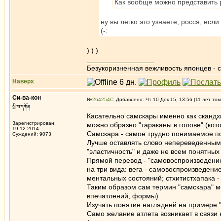
Как вообще можно представить 
ну вы легко это узнаете, росся, есл
(-:
) ) )
_________________
Безукоризненная вежливость японцев - с
Наверх
Си-ва-кон
№
264254
Добавлено: Чт 10 Дек 15, 13:56 (11 лет том
སྲི་བ་དཀོན
Касательно самскары именно как скандх
Зарегистрирован:
можно образно:"тараканы в голове" (кото
19.12.2014
Самскара - самое трудно понимаемое по
Суждений: 9073
Лучше оставлять слово непереведенным, 
"эластичность" и даже не всем понятных 
Прямой перевод - "самовоспроизведение"
на три вида: вега - самовоспроизведени
ментальных состояний; стхитистхапака
Таким образом сам термин "самскара" м
впечатлений, формы)
Изучать понятие наглядней на примере "а
Само желание атлета возникает в связи