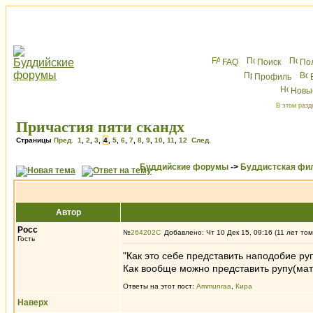
FAQ
Поиск
По
Профиль
Новы
В этом разд
Причастия пяти скандх
Страницы
Пред.
1
,
2
,
3
,
4
,
5
,
6
,
7
,
8
,
9
,
10
,
11
,
12
След.
Буддийские форумы
->
Буддистская фи
Автор
Росс
№
264202
Добавлено: Чт 10 Дек 15, 09:16 (11 лет том
Гость
"Как это себе представить наподобие ру
Как вообще можно представить рупу(мат
Ответы на этот пост:
Ammunraa
,
Кира
Наверх