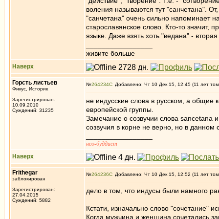
"действие", "творение". Т.е. - "сотворе
воления называются тут "санчетана". От, 
"санчетана" очень сильно напоминает на
старославянское слово. Кто-то значит, п
языке. Даже взять хоть "ведана" - вторая
_________________
живите больше
Наверх
Горсть листьев
№
264234
Добавлено: Чт 10 Дек 15, 12:45 (11 лет том
Фикус, Историк
Зарегистрирован:
не индусские слова в русском, а общие к
10.09.2010
европейской группы.
Суждений: 31235
Замечание о созвучии слова sancetana 
созвучия в корне не верно, но в данном
_________________
нео-буддист
Наверх
Frithegar
№
264236
Добавлено: Чт 10 Дек 15, 12:52 (11 лет том
заблокирован
Зарегистрирован:
дело в том, что индусы были намного ра
27.04.2015
Суждений: 5882
Кстати, изначально слово "сочетание" ис
Когда мужчина и женщина сочетались за