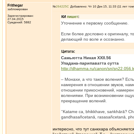
Frithegar
№
264225
Добавлено: Чт 10 Дек 15, 11:33 (11 лет том
заблокирован
Зарегистрирован:
КИ
пишет
:
27.04.2015
Суждений: 5882
Уточнение к первому сообщению.
Если более дословно к оригиналу, т
делающий по воле и осознанно.
Цитата:
Самьютта Никая XXII.56
Упадана-парипаватта сутта
http://dhamma.ru/canon/sn/sn22.056.k
– Монахи, а что такое воления? Ест
намерения в отношении звуков, нам
отношении прикосновений, намерен
волениями. При возникновении ощу
прекращение волений.
‘‘Katame ca, bhikkhave, saṅkhārā? C
gandhasañcetanā, rasasañcetanā, p
интересно, что тут санкхара объясняется 