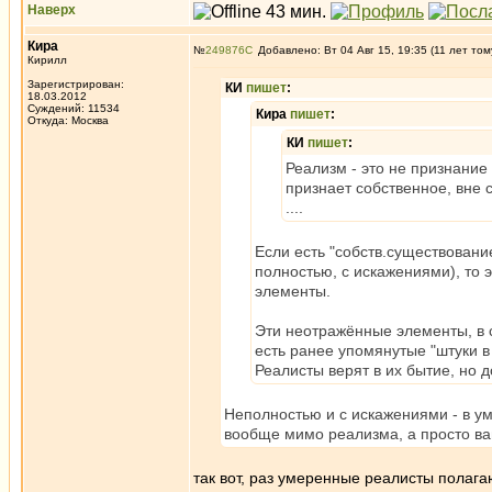
Наверх
Кира
№
249876
Добавлено: Вт 04 Авг 15, 19:35 (11 лет том
Кирилл
Зарегистрирован:
КИ
пишет
:
18.03.2012
Суждений: 11534
Кира
пишет
:
Откуда: Москва
КИ
пишет
:
Реализм - это не признание
признает собственное, вне 
....
Если есть "собств.существовани
полностью, с искажениями), то э
элементы.
Эти неотражённые элементы, в с
есть ранее упомянутые "штуки в
Реалисты верят в их бытие, но д
Неполностью и с искажениями - в ум
вообще мимо реализма, а просто ва
так вот, раз умеренные реалисты полага