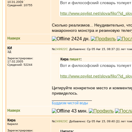
10.01.2009
Вот и философский словарь толкует
Суждений: 10755
http://www.psylist.net/slova/filo/?id_s
Сколько реализмов... Неудивительно, чт
макаронного монстра и резиновую теле
Наверх
КИ
№
249922
Добавлено: Ср 05 Авг 15, 08:37 (11 лет том
3Д
Зарегистрирован:
Кира
пишет
:
17.02.2005
Суждений: 52244
Вот и философский словарь толкует
http://www.psylist.net/slova/filo/?id_s
Цитируйте конкретное место и комментиру
привиделось.
_________________
Буддизм чистой воды
Наверх
Кира
№
249923
Добавлено: Ср 05 Авг 15, 09:40 (11 лет том
Кирилл
Зарегистрирован:
Цитата: