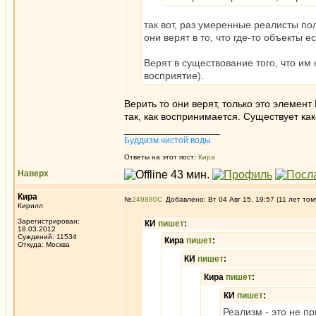
так вот, раз умеренные реалисты по
они верят в то, что где-то объекты 
Верят в существование того, что им
восприятие).
Верить то они верят, только это элемен
так, как воспринимается. Существует ка
_________________
Буддизм чистой воды
Ответы на этот пост:
Кира
Наверх
Кира
№
249880
Добавлено: Вт 04 Авг 15, 19:57 (11 лет том
Кирилл
Зарегистрирован:
КИ
пишет
:
18.03.2012
Суждений: 11534
Кира
пишет
:
Откуда: Москва
КИ
пишет
:
Кира
пишет
:
КИ
пишет
:
Реализм - это не п