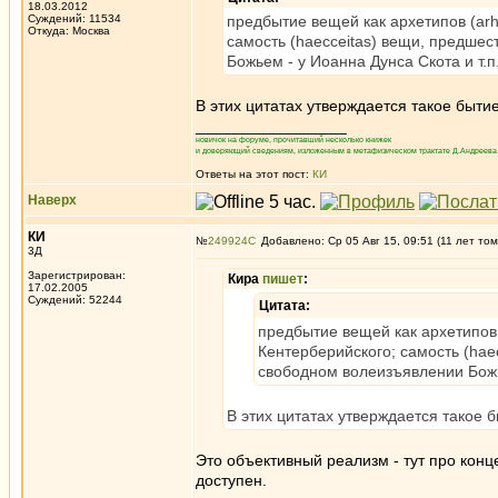
18.03.2012
Суждений: 11534
предбытие вещей как архетипов (arh
Откуда: Москва
самость (haecceitas) вещи, предше
Божьем - у Иоанна Дунса Скота и т.п.
В этих цитатах утверждается такое бытие
_________________
новичок на форуме, прочитавший несколько книжек
и доверяющий сведениям, изложенным в метафизическом трактате Д.Андреева 
Ответы на этот пост:
КИ
Наверх
КИ
№
249924
Добавлено: Ср 05 Авг 15, 09:51 (11 лет том
3Д
Зарегистрирован:
Кира
пишет
:
17.02.2005
Суждений: 52244
Цитата:
предбытие вещей как архетипов 
Кентерберийского; самость (ha
свободном волеизъявлении Божье
В этих цитатах утверждается такое б
Это объективный реализм - тут про конц
доступен.