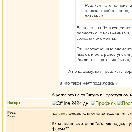
Реализм - это не призн
признает собственное, 
познании. ....
Если есть "собств.существо
полностью, с искажениями), 
сознании элементы.
Эти неотражённые элементы,
имеют, и есть ранее упомян
Реалисты верят в их бытие, 
А по вашему, как - реалисты ве
а что такое желт.подв.лодка ?
А разве это не та "штука в недоступном 
Наверх
Росс
№
249866
Добавлено: Вт 04 Авг 15, 16:25 (11 лет том
Гость
Кира, вы не смотрели "жёлтую подводную
форум?"