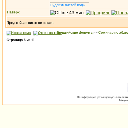
_________________
Буддизм чистой воды
Наверх
Тред сейчас никто не читает.
Буддийские форумы
->
Семинар по абх
Страница
6
из
11
За информацию, размещённую на сайте пол
Мощь пх