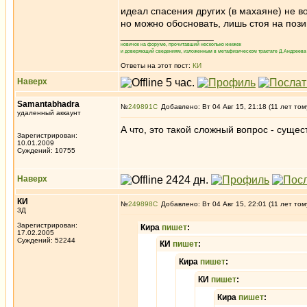
идеал спасения других (в махаяне) не в
но можно обосновать, лишь стоя на пози
_________________
новичок на форуме, прочитавший несколько книжек
и доверяющий сведениям, изложенным в метафизическом трактате Д.Андреева 
Ответы на этот пост:
КИ
Наверх
Samantabhadra
№
249891
Добавлено: Вт 04 Авг 15, 21:18 (11 лет том
удаленный аккаунт
А что, это такой сложный вопрос - суще
Зарегистрирован:
10.01.2009
Суждений: 10755
Наверх
КИ
№
249898
Добавлено: Вт 04 Авг 15, 22:01 (11 лет том
3Д
Зарегистрирован:
Кира
пишет
:
17.02.2005
Суждений: 52244
КИ
пишет
:
Кира
пишет
:
КИ
пишет
:
Кира
пишет
: