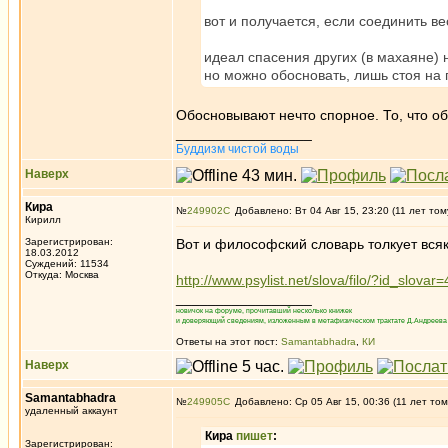
вот и получается, если соединить ве
идеал спасения других (в махаяне) 
но можно обосновать, лишь стоя на 
Обосновывают нечто спорное. То, что о
_________________
Буддизм чистой воды
Наверх
Кира
№
249902
Добавлено: Вт 04 Авг 15, 23:20 (11 лет том
Кирилл
Зарегистрирован:
Вот и философский словарь толкует вся
18.03.2012
Суждений: 11534
Откуда: Москва
http://www.psylist.net/slova/filo/?id_slovar
_________________
новичок на форуме, прочитавший несколько книжек
и доверяющий сведениям, изложенным в метафизическом трактате Д.Андреева 
Ответы на этот пост:
Samantabhadra
,
КИ
Наверх
Samantabhadra
№
249905
Добавлено: Ср 05 Авг 15, 00:36 (11 лет том
удаленный аккаунт
Кира
пишет
:
Зарегистрирован: