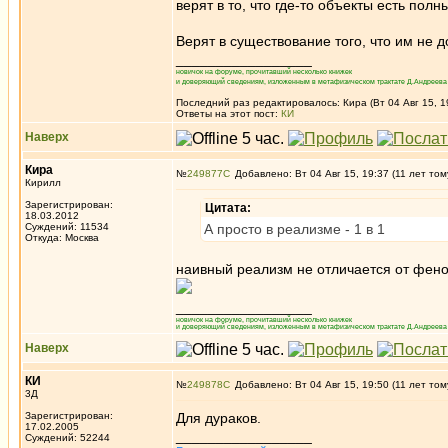
верят в то, что где-то объекты есть пол
Верят в существование того, что им не 
_________________
новичок на форуме, прочитавший несколько книжек
и доверяющий сведениям, изложенным в метафизическом трактате Д.Андреева 
Последний раз редактировалось: Кира (Вт 04 Авг 15, 1
Ответы на этот пост:
КИ
Наверх
Кира
№
249877
Добавлено: Вт 04 Авг 15, 19:37 (11 лет том
Кирилл
Зарегистрирован:
Цитата:
18.03.2012
Суждений: 11534
А просто в реализме - 1 в 1
Откуда: Москва
наивный реализм не отличается от фен
_________________
новичок на форуме, прочитавший несколько книжек
и доверяющий сведениям, изложенным в метафизическом трактате Д.Андреева 
Наверх
КИ
№
249878
Добавлено: Вт 04 Авг 15, 19:50 (11 лет том
3Д
Зарегистрирован:
Для дураков.
17.02.2005
_________________
Суждений: 52244