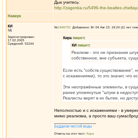
Дык учитесь:
http://zagonka.ru/5496-the-beatles-zhelta
Наверх
КИ
№
249875
Добавлено: Вт 04 Авг 15, 19:24 (11 лет том
3Д
Зарегистрирован:
Кира
пишет
:
17.02.2005
Суждений: 52244
КИ
пишет
:
Реализм - это не признание шту
собственное, вне субъекта, су
Если есть "собств.существование", 
с искажениями), то это значит, что 
Эти неотражённые элементы, в сущес
ранее упомянутые "штуки в недосту
Реалисты верят в их бытие, но досту
Неполностью и с искажениями - в умерен
мимо реализма, а просто ваш сумасброд
_________________
Буддизм чистой воды
Ответы на этот пост:
Кира