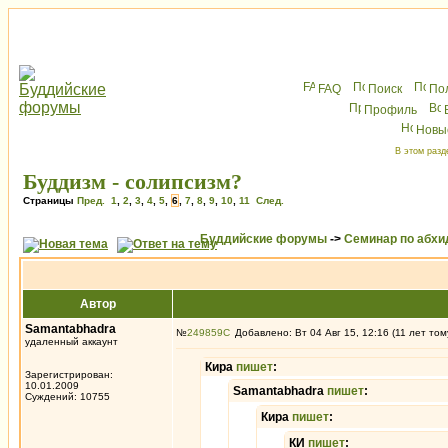
FAQ
Поиск
По
Профиль
Новы
В этом разд
Буддизм - солипсизм?
Страницы
Пред.
1
,
2
,
3
,
4
,
5
,
6
,
7
,
8
,
9
,
10
,
11
След.
Буддийские форумы
->
Семинар по абх
Автор
Samantabhadra
№
249859
Добавлено: Вт 04 Авг 15, 12:16 (11 лет том
удаленный аккаунт
Кира
пишет
:
Зарегистрирован:
10.01.2009
Samantabhadra
пишет
:
Суждений: 10755
Кира
пишет
:
КИ
пишет
: