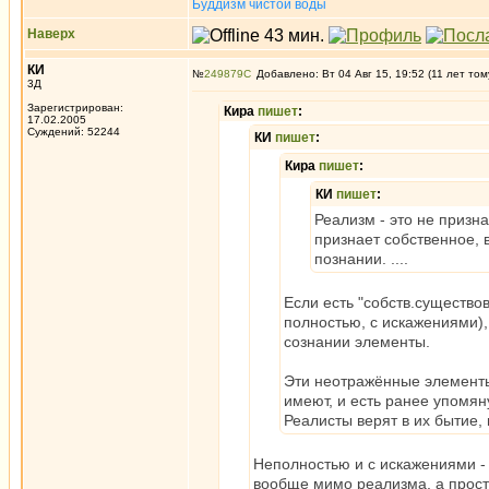
Буддизм чистой воды
Наверх
КИ
№
249879
Добавлено: Вт 04 Авг 15, 19:52 (11 лет том
3Д
Зарегистрирован:
Кира
пишет
:
17.02.2005
Суждений: 52244
КИ
пишет
:
Кира
пишет
:
КИ
пишет
:
Реализм - это не призн
признает собственное, 
познании. ....
Если есть "собств.существо
полностью, с искажениями), 
сознании элементы.
Эти неотражённые элементы,
имеют, и есть ранее упомян
Реалисты верят в их бытие, 
Неполностью и с искажениями - 
вообще мимо реализма, а прост