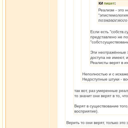
КИ
пишет
:
Реализм - это 
"эпистемология
познаваемого
Если есть "собств.
представлено не пол
"собст.существован
Эти неотражённые э
доступа не имеют, 
Реалисты верят в их
Неполностью и с искаже
Недоступные штуки - в
так вот, раз умеренные реа
то значит они верят в то, ч
Верят в существование того
восприятие).
Верить то они верят, только эт