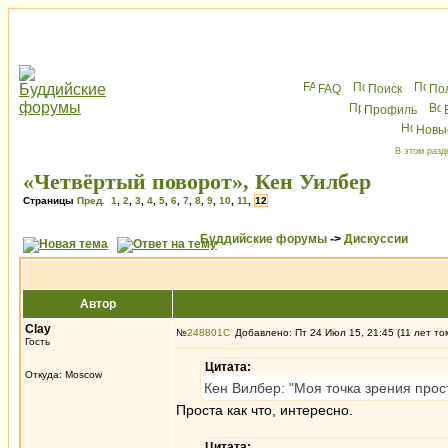
FAQ
Поиск
По
Профиль
Новы
В этом разд
«Четвёртый поворот», Кен Уилбер
Страницы
Пред.
1
,
2
,
3
,
4
,
5
,
6
,
7
,
8
,
9
,
10
,
11
,
12
Буддийские форумы
->
Дискуссии
Автор
Clay
№
248801
Добавлено: Пт 24 Июл 15, 21:45 (11 лет то
Гость
Цитата:
Откуда: Moscow
Кен Вилбер: "Моя точка зрения прос
Проста как что, интересно.
Цитата: