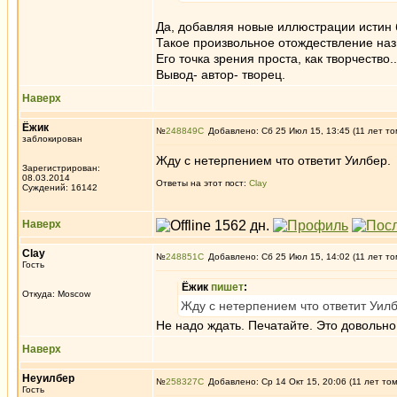
Да, добавляя новые иллюстрации истин 
Такое произвольное отождествление назы
Его точка зрения проста, как творчество..
Вывод- автор- творец.
Наверх
Ёжик
№
248849
Добавлено: Сб 25 Июл 15, 13:45 (11 лет то
заблокирован
Жду с нетерпением что ответит Уилбер.
Зарегистрирован:
08.03.2014
Ответы на этот пост:
Clay
Суждений: 16142
Наверх
Clay
№
248851
Добавлено: Сб 25 Июл 15, 14:02 (11 лет то
Гость
Ёжик
пишет
:
Откуда: Moscow
Жду с нетерпением что ответит Уилб
Не надо ждать. Печатайте. Это довольно
Наверх
Неуилбер
№
258327
Добавлено: Ср 14 Окт 15, 20:06 (11 лет то
Гость