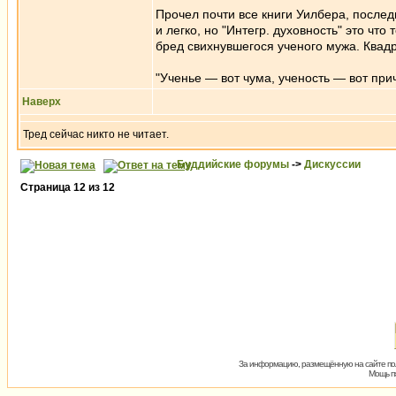
Прочел почти все книги Уилбера, послед
и легко, но "Интегр. духовность" это что
бред свихнувшегося ученого мужа. Квадра
"Ученье — вот чума, ученость — вот причи
Наверх
Тред сейчас никто не читает.
Буддийские форумы
->
Дискуссии
Страница
12
из
12
За информацию, размещённую на сайте пол
Мощь пх