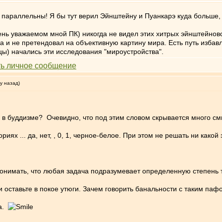
е параллельны! Я бы тут верил Эйнштейну и Пуанкарэ куда больш
чень уважаемом мной ПК) никогда не видел этих хитрых эйнштейнов
а и не претендовал на объективную картину мира. Есть путь избавл
ы) начались эти исследования "мироустройства".
у назад)
я в буддизме? Очевидно, что под этим словом скрывается много см
ях ... да, нет, , 0, 1, черное-белое. При этом не решать ни какой 
онимать, что любая задача подразумевает определенную степень то
 и оставьте в покое утюги. Зачем говорить банальности с таким па
ма.