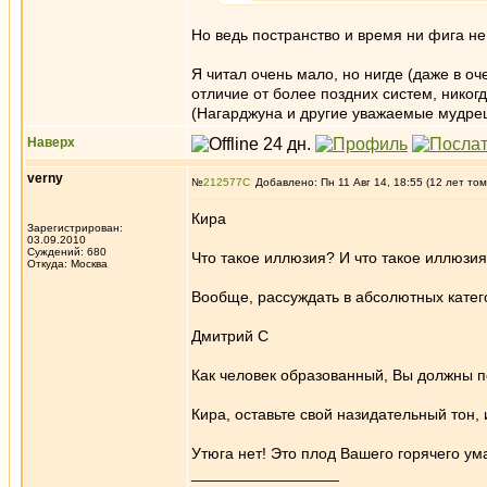
Но ведь постранство и время ни фига н
Я читал очень мало, но нигде (даже в о
отличие от более поздних систем, никогд
(Нагарджуна и другие уважаемые мудрец
Наверх
verny
№
212577
Добавлено: Пн 11 Авг 14, 18:55 (12 лет том
Кира
Зарегистрирован:
03.09.2010
Суждений: 680
Что такое иллюзия? И что такое иллюзи
Откуда: Москва
Вообще, рассуждать в абсолютных категори
Дмитрий С
Как человек образованный, Вы должны п
Кира, оставьте свой назидательный тон,
Утюга нет! Это плод Вашего горячего у
_________________