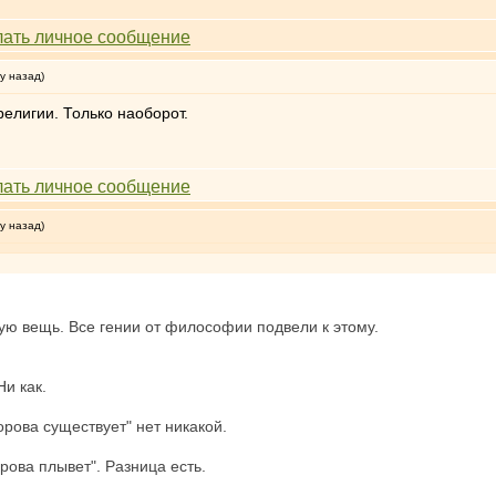
у назад)
елигии. Только наоборот.
у назад)
ую вещь. Все гении от философии подвели к этому.
Ни как.
орова существует" нет никакой.
орова плывет". Разница есть.