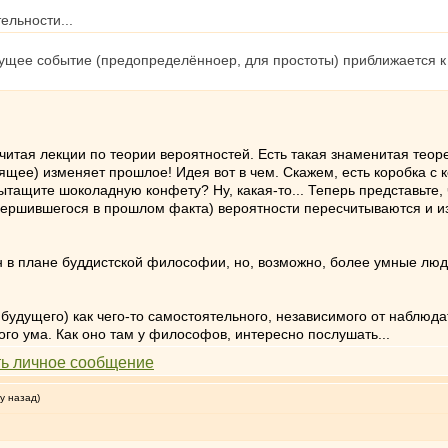
ельности...
дущее событие (предопределённоер, для простоты) приближается к 
 читая лекции по теории вероятностей. Есть такая знаменитая теор
оящее) изменяет прошлое! Идея вот в чем. Скажем, есть коробка с 
вытащите шоколадную конфету? Ну, какая-то... Теперь представьте,
ершившегося в прошлом факта) вероятности пересчитываются и и
в плане буддистской философии, но, возможно, более умные люди,
удущего) как чего-то самостоятельного, независимого от наблюдате
го ума. Как оно там у философов, интересно послушать...
у назад)