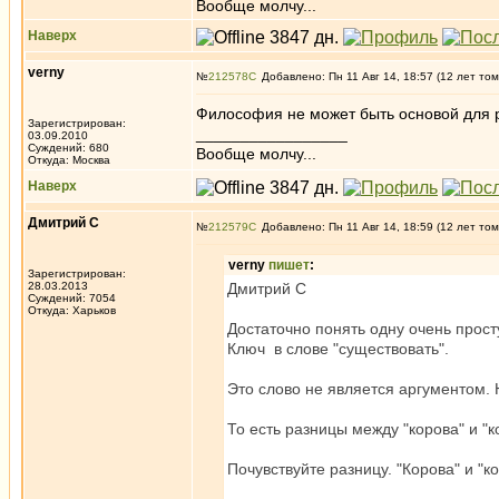
Вообще молчу...
Наверх
verny
№
212578
Добавлено: Пн 11 Авг 14, 18:57 (12 лет том
Философия не может быть основой для р
Зарегистрирован:
_________________
03.09.2010
Суждений: 680
Вообще молчу...
Откуда: Москва
Наверх
Дмитрий С
№
212579
Добавлено: Пн 11 Авг 14, 18:59 (12 лет том
verny
пишет
:
Зарегистрирован:
28.03.2013
Дмитрий С
Суждений: 7054
Откуда: Харьков
Достаточно понять одну очень прост
Ключ в слове "существовать".
Это слово не является аргументом. 
То есть разницы между "корова" и "к
Почувствуйте разницу. "Корова" и "к