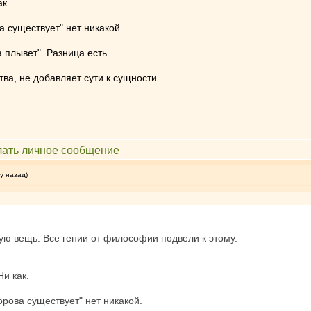
ак.
а существует" нет никакой.
а плывет". Разница есть.
ва, не добавляет сути к сущности.
у назад)
ую вещь. Все гении от философии подвели к этому.
Ни как.
орова существует" нет никакой.