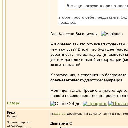
Это еще покруче теории относит
это же просто себе представить: бу
прошлое..
Ага! Классно Вы описали.
А я обычно так это объяснял студентам,
чем там суть? В том, что будущее (наст
вероятность, что вы наугад (в темноте) 
учетом дополнительной информации (св
каком-то плане!
К сожалению, я совершенно безграмотен 
средневековых буддистских мудрецов...
Моя идея такая. Прошлого (настоящего, б
нашего несовершенного, непросветленно
Наверх
Кира
№
212571
Добавлено: Пн 11 Авг 14, 18:44 (12 лет том
Кирилл
Зарегистрирован:
Дмитрий С
18.03.2012