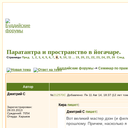
Паратантра и пространство в йогачаре.
Страницы
Пред.
1
,
2
,
3
,
4
,
5
,
6
,
7
,
8
,
9
,
10
,
11
...
19
,
20
,
21
,
22
,
23
,
24
,
25
,
26
След.
Буддийские форумы
->
Семинар по пра
Автор
Дмитрий С
№
212570
Добавлено: Пн 11 Авг 14, 18:37 (12 лет том
Кира
пишет
:
Зарегистрирован:
28.03.2013
Дмитрий С
пишет
:
Суждений: 7054
Откуда: Харьков
Вот великий мастер дзэн (и фил
прошлому. Причем, насколько я