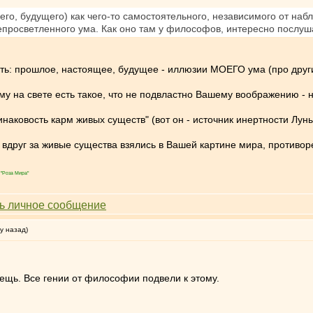
о, будущего) как чего-то самостоятельного, независимого от наблю
просветленного ума. Как оно там у философов, интересно послуша
ать: прошлое, настоящее, будущее - иллюзии МОЕГО ума (про други
му на свете есть такое, что не подвластно Вашему воображению - н
динаковость карм живых существ" (вот он - источник инертности Луны
о вдруг за живые существа взялись в Вашей картине мира, противор
"Роза Мира"
у назад)
ещь. Все гении от философии подвели к этому.