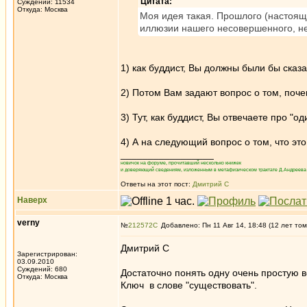
Цитата:
Суждений: 11534
Откуда: Москва
Моя идея такая. Прошлого (настоящег
иллюзии нашего несовершенного, не
1) как буддист, Вы должны были бы сказ
2) Потом Вам задают вопрос о том, поче
3) Тут, как буддист, Вы отвечаете про "о
4) А на следующий вопрос о том, что эт
_________________
новичок на форуме, прочитавший несколько книжек
и доверяющий сведениям, изложенным в метафизическом трактате Д.Андреева 
Ответы на этот пост:
Дмитрий С
Наверх
verny
№
212572
Добавлено: Пн 11 Авг 14, 18:48 (12 лет том
Дмитрий С
Зарегистрирован:
03.09.2010
Суждений: 680
Достаточно понять одну очень простую в
Откуда: Москва
Ключ в слове "существовать".