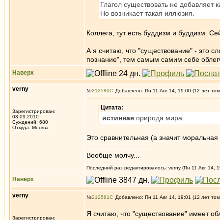
Глагол существовать не добавляет к
Но возникает такая иллюзия.
Коллега, тут есть буддизм и буддизм. Се
А я считаю, что "существование" - это 
познание", тем самым самим себе обле
Наверх
verny
№
212580
Добавлено: Пн 11 Авг 14, 19:00 (12 лет том
Цитата:
Зарегистрирован:
03.09.2010
истинная
природа мира
Суждений: 680
Откуда: Москва
Это сравнительная (а значит моральная
_________________
Вообще молчу...
Последний раз редактировалось: verny (Пн 11 Авг 14, 1
Наверх
verny
№
212581
Добавлено: Пн 11 Авг 14, 19:01 (12 лет том
Я считаю, что "существование" имеет об
Зарегистрирован: