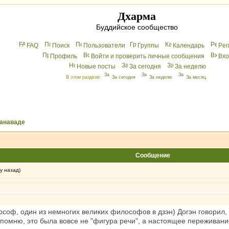
Дхарма
Буддийское сообщество
FAQ
Поиск
Пользователи
Группы
Календарь
Peг
Профиль
Войти и проверить личные сообщения
Вхo
Новые посты
За сегодня
За неделю
В этом разделе:
За сегодня
За неделю
За месяц
манаваде
Сообщение
у назад)
ософ, один из немногих великих философов в дзэн) Догэн говорил, 
 помню, это была вовсе не "фигура речи", а настоящее переживани