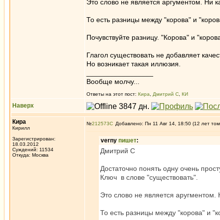
Это слово не является аргументом. Ни к
То есть разницы между "корова" и "коров
Почувствуйте разницу. "Корова" и "коров
Глагол существовать не добавляет качест
Но возникает такая иллюзия.
_________________
Вообще молчу...
Ответы на этот пост:
Кира
,
Дмитрий С
,
КИ
Наверх
Кира
№
212573
Добавлено: Пн 11 Авг 14, 18:50 (12 лет том
Кирилл
Зарегистрирован:
verny
пишет
:
18.03.2012
Суждений: 11534
Дмитрий С
Откуда: Москва
Достаточно понять одну очень прост
Ключ в слове "существовать".
Это слово не является аругментом. 
То есть разницы между "корова" и "к