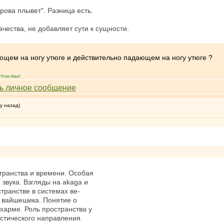
орова плывет". Разница есть.
ачества, не добавляет сути к сущности.
ющем на ногу утюге и действительно падающем на ногу утюге ?
"Роза Мира"
у назад)
транства и времени. Особая
 звука. Взгляды на akaga и
транстве в системах ве-
и вайшешика. Понятие о
харме. Роль пространства у
стического направления.