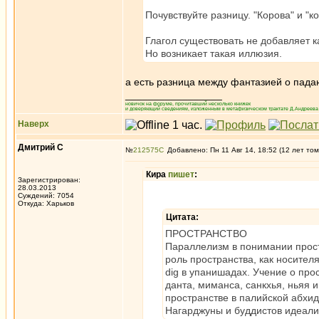
Почувствуйте разницу. "Корова" и "к
Глагол существовать не добавляет к
Но возникает такая иллюзия.
а есть разница между фантазией о пада
_________________
новичок на форуме, прочитавший несколько книжек
и доверяющий сведениям, изложенным в метафизическом трактате Д.Андреева 
Наверх
Дмитрий С
№
212575
Добавлено: Пн 11 Авг 14, 18:52 (12 лет том
Кира
пишет
:
Зарегистрирован:
28.03.2013
Суждений: 7054
Откуда: Харьков
Цитата:
ПРОСТРАНСТВО
Параллелизм в понимании прос
роль пространства, как носителя
dig в упанишадах. Учение о прос
данта, миманса, санкхья, ньяя 
пространстве в палийской абхид
Нагарджуны и буддистов идеали