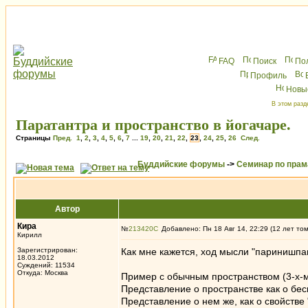
FAQ
Поиск
По
Профиль
Новы
В этом разд
Паратантра и пространство в йогачаре.
Страницы
Пред.
1
,
2
,
3
,
4
,
5
,
6
,
7
...
19
,
20
,
21
,
22
,
23
,
24
,
25
,
26
След.
Буддийские форумы
->
Семинар по пра
Автор
Кира
№
213420
Добавлено: Пн 18 Авг 14, 22:29 (12 лет то
Кирилл
Зарегистрирован:
Как мне кажется, ход мысли "паринишпан
18.03.2012
Суждений: 11534
Откуда: Москва
Пример с обычным пространством (3-х-
Представление о пространстве как о бес
Представление о нем же, как о свойстве