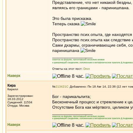
Представление, что нет никакой бездны,
являясь его границами - паринишпана.
Это была присказка.
Теперь сказка
Пространство псих.опыта, где находятся
Пространство псих.опыта как следствие 
Сами дхармы, ограничивающие себя, соз
паринишпана
_________________
новичок на форуме, прочитавший несколько книжек
и доверяющий сведениям, изложенным в метафизическом трактате Д.Андреева 
Ответы на этот пост:
Dron
Наверх
Кира
№
213421
Добавлено: Пн 18 Авг 14, 22:36 (12 лет то
Кирилл
Зарегистрирован:
Бог - парикальпита;
18.03.2012
Бесконечный процесс и стремление к цел
Суждений: 11534
Откуда: Москва
Отсутствие Бога как мёртвого, целиком 
_________________
новичок на форуме, прочитавший несколько книжек
и доверяющий сведениям, изложенным в метафизическом трактате Д.Андреева 
Наверх