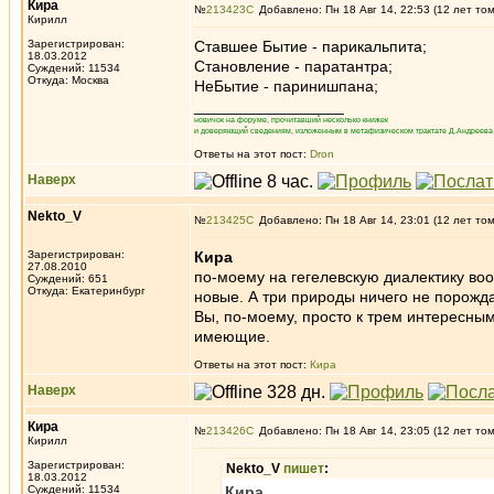
Кира
№
213423
Добавлено: Пн 18 Авг 14, 22:53 (12 лет то
Кирилл
Зарегистрирован:
Ставшее Бытие - парикальпита;
18.03.2012
Становление - паратантра;
Суждений: 11534
Откуда: Москва
НеБытие - паринишпана;
_________________
новичок на форуме, прочитавший несколько книжек
и доверяющий сведениям, изложенным в метафизическом трактате Д.Андреева 
Ответы на этот пост:
Dron
Наверх
Nekto_V
№
213425
Добавлено: Пн 18 Авг 14, 23:01 (12 лет то
Зарегистрирован:
Кира
27.08.2010
по-моему на гегелевскую диалектику воо
Суждений: 651
Откуда: Екатеринбург
новые. А три природы ничего не порожда
Вы, по-моему, просто к трем интересным
имеющие.
Ответы на этот пост:
Кира
Наверх
Кира
№
213426
Добавлено: Пн 18 Авг 14, 23:05 (12 лет то
Кирилл
Зарегистрирован:
Nekto_V
пишет
:
18.03.2012
Суждений: 11534
Кира