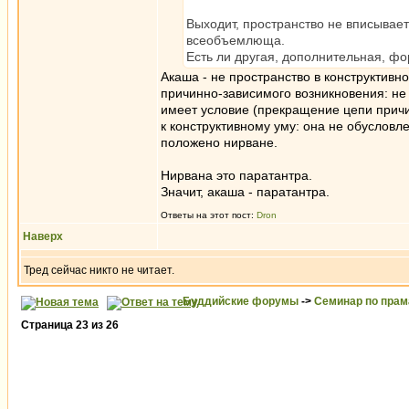
Выходит, пространство не вписывае
всеобъемлюща.
Есть ли другая, дополнительная, ф
Акаша - не пространство в конструктивн
причинно-зависимого возникновения: не
имеет условие (прекращение цепи причи
к конструктивному уму: она не обусловл
положено нирване.
Нирвана это паратантра.
Значит, акаша - паратантра.
Ответы на этот пост:
Dron
Наверх
Тред сейчас никто не читает.
Буддийские форумы
->
Семинар по пра
Страница
23
из
26