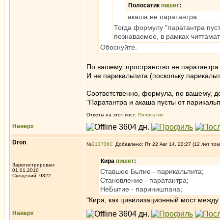
Полосатик
пишет
:
акаша не паратантра.
Тогда формулу "паратантра пуст
познаваемое, в рамках читтама
Обоснуйте.
По вашему, пространство не паратантра.
И не парикальпита (поскольку парикальп
Соответственно, формула, по вашему, д
"Паратантра и акаша пусты от парикальп
Ответы на этот пост:
Полосатик
Наверх
Dron
№
213706
Добавлено: Пт 22 Авг 14, 20:27 (12 лет том
Кира
пишет
:
Зарегистрирован:
01.01.2010
Ставшее Бытие - парикальпита;
Суждений: 9322
Становление - паратантра;
НеБытие - паринишпана;
"Кира, как цивилизационный мост между
Наверх