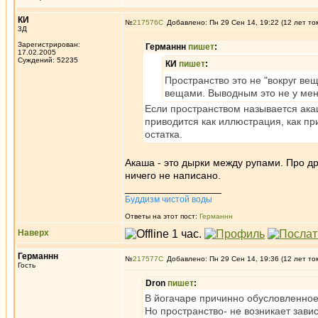
КИ
№
217576
Добавлено: Пн 29 Сен 14, 19:22 (12 лет то
3Д
Зарегистрирован:
Германнн
пишет
:
17.02.2005
Суждений: 52235
КИ
пишет
:
Пространство это не "вокруг вещ
вещами. Выводным это не у меня 
Если пространством называется акаш
приводится как иллюстрация, как пр
остатка.
Акаша - это дырки между рупами. Про дру
ничего не написано.
_________________
Буддизм чистой воды
Ответы на этот пост:
Германнн
Наверх
Германнн
№
217577
Добавлено: Пн 29 Сен 14, 19:36 (12 лет то
Гость
Dron
пишет
:
В йогачаре причинно обусловленное 
Но пространство- не возникает зави