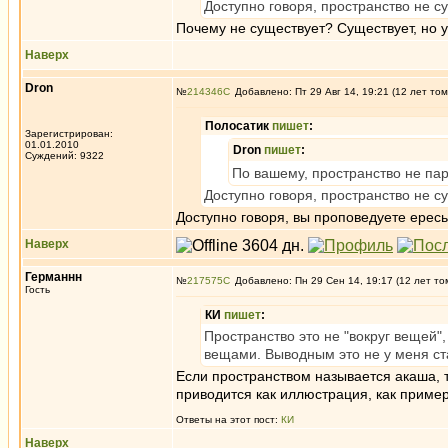
Доступно говоря, пространство не с
Почему не существует? Существует, но 
Наверх
Dron
№
214346
Добавлено: Пт 29 Авг 14, 19:21 (12 лет том
Полосатик
пишет
:
Зарегистрирован:
01.01.2010
Dron
пишет
:
Суждений: 9322
По вашему, пространство не пар
Доступно говоря, пространство не с
Доступно говоря, вы проповедуете ересь
Наверх
Германнн
№
217575
Добавлено: Пн 29 Сен 14, 19:17 (12 лет то
Гость
КИ
пишет
:
Пространство это не "вокруг вещей",
вещами. Выводным это не у меня стал
Если пространством называется акаша, т
приводится как иллюстрация, как пример
Ответы на этот пост:
КИ
Наверх