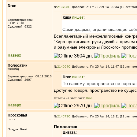
Dron
№
213708
Добавлено: Пт 22 Авг 14, 20:34 (12 лет том
Кира
пишет
:
Зарегистрирован:
01.01.2010
Суждений: 9322
Сами дхармы, ограничивающие себя
Всепланетарный межрелигиозный конгре
"Кира протягивает руки дружбы, приче
и разумные электроны Лосского- противо
Наверх
Полосатик
№
214064
Добавлено: Пн 25 Авг 14, 11:47 (12 лет том
नक्तचारिन्
Зарегистрирован: 08.11.2010
Dron
пишет
:
Суждений: 2607
По вашему, пространство не паратан
Доступно говоря, пространство не сущес
Ответы на этот пост:
Dron
Наверх
Просковья
№
214073
Добавлено: Пн 25 Авг 14, 13:11 (12 лет том
Гость
Полосатик
Откуда: Brest
Цитата: