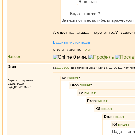
Я не юлю.
Вода - теплая?
Зависит от места гибели вражеской 
А ответ на "акаша - паратантра?" завис
_________________
Буддизм чистой воды
Ответы на этот пост:
Dron
Наверх
Dron
№
213310
Добавлено: Вс 17 Авг 14, 12:09 (12 лет том
КИ
пишет
:
Зарегистрирован:
01.01.2010
Dron
пишет
:
Суждений: 9322
КИ
пишет
:
Dron
пишет
:
КИ
пишет
:
Dron
пишет
:
КИ
пишет
:
Вода - теп