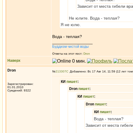
Зависит от места гибели вр
Не юлите. Вода - теплая?
Я не юлю.
Вода - теплая?
_________________
Буддизм чистой воды
Ответы на этот пост:
Dron
Наверх
Dron
№
213307
Добавлено: Вс 17 Авг 14, 11:59 (12 лет том
КИ
пишет
:
Зарегистрирован:
01.01.2010
Dron
пишет
:
Суждений: 9322
КИ
пишет
:
Dron
пишет
:
КИ
пишет
:
Вода - теплая?
Зависит от места гибел