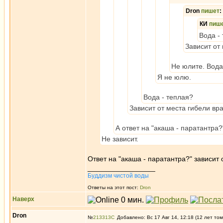
Dron
пишет
:
КИ
пиш
Вода -
Зависит от
Не юлите. Вода
Я не юлю.
Вода - теплая?
Зависит от места гибели вр
А ответ на "акаша - паратантра
Не зависит.
Ответ на "акаша - паратантра?" зависит
_________________
Буддизм чистой воды
Ответы на этот пост:
Dron
Наверх
Dron
№
213313
Добавлено: Вс 17 Авг 14, 12:18 (12 лет том