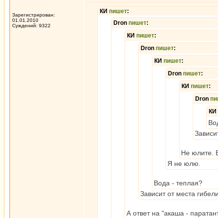
КИ
пишет
:
Зарегистрирован:
01.01.2010
Dron
пишет
:
Суждений: 9322
КИ
пишет
:
Dron
пишет
:
КИ
пишет
:
Dron
пишет
:
КИ
пишет
:
Dron
пи
КИ
Во
Зависи
Не юлите. 
Я не юлю.
Вода - теплая?
Зависит от места гибел
А ответ на "акаша - парата