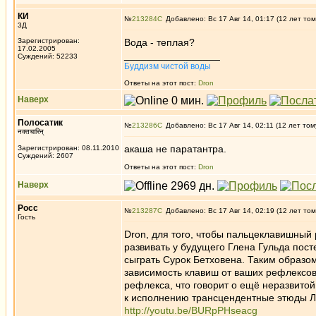
КИ
№
213284
Добавлено: Вс 17 Авг 14, 01:17 (12 лет том
3Д
Зарегистрирован:
Вода - теплая?
17.02.2005
_________________
Суждений: 52233
Буддизм чистой воды
Ответы на этот пост:
Dron
Наверх
Полосатик
№
213286
Добавлено: Вс 17 Авг 14, 02:11 (12 лет том
नक्तचारिन्
акаша не паратантра.
Зарегистрирован: 08.11.2010
Суждений: 2607
Ответы на этот пост:
Dron
Наверх
Росс
№
213287
Добавлено: Вс 17 Авг 14, 02:19 (12 лет том
Гость
Dron, для того, чтобы пальцеклавишный
развивать у будущего Глена Гульда пос
сыграть Сурок Бетховена. Таким образо
зависимость клавиш от ваших рефлексов,
рефлекса, что говорит о ещё неразвитой
к исполнению трансцендентные этюды Л
http://youtu.be/BURpPHseacg