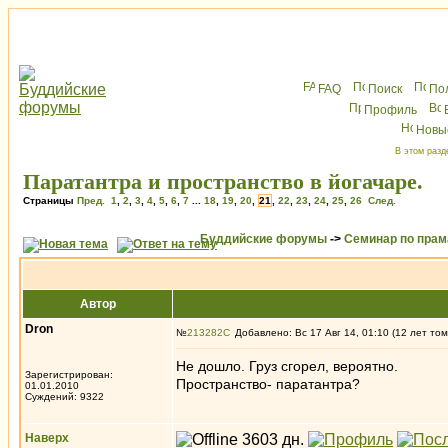
FAQ
Поиск
По
Профиль
Новы
В этом разд
Паратантра и пространство в йогачаре.
Страницы
Пред.
1
,
2
,
3
,
4
,
5
,
6
,
7
...
18
,
19
,
20
,
21
,
22
,
23
,
24
,
25
,
26
След.
Буддийские форумы
->
Семинар по пра
Автор
Dron
№
213282
Добавлено: Вс 17 Авг 14, 01:10 (12 лет том
Не дошло. Груз сгорел, вероятно.
Зарегистрирован:
Пространство- паратантра?
01.01.2010
Суждений: 9322
Наверх