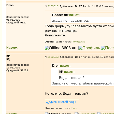
Dron
№
213301
Добавлено: Вс 17 Авг 14, 11:11 (12 лет том
Полосатик
пишет
:
Зарегистрирован:
01.01.2010
акаша не паратантра.
Суждений: 9322
Тогда формулу "паратантра пуста от при
рамках читтаматры.
Дополняйте.
Ответы на этот пост:
Полосатик
Наверх
КИ
№
213304
Добавлено: Вс 17 Авг 14, 11:53 (12 лет том
3Д
Зарегистрирован:
Dron
пишет
:
17.02.2005
Суждений: 52233
КИ
пишет
:
Вода - теплая?
Зависит от места гибели вражеской 
Не юлите. Вода - теплая?
_________________
Буддизм чистой воды
Ответы на этот пост:
Dron