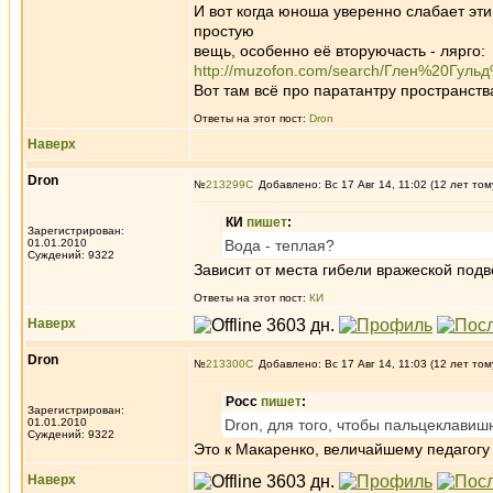
И вот когда юноша уверенно слабает эти
простую
вещь, особенно её вторуючасть - лярго:
http://muzofon.com/search/Глен%20Гул
Вот там всё про паратантру пространств
Ответы на этот пост:
Dron
Наверх
Dron
№
213299
Добавлено: Вс 17 Авг 14, 11:02 (12 лет том
КИ
пишет
:
Зарегистрирован:
01.01.2010
Вода - теплая?
Суждений: 9322
Зависит от места гибели вражеской подв
Ответы на этот пост:
КИ
Наверх
Dron
№
213300
Добавлено: Вс 17 Авг 14, 11:03 (12 лет том
Росс
пишет
:
Зарегистрирован:
01.01.2010
Dron, для того, чтобы пальцеклави
Суждений: 9322
Это к Макаренко, величайшему педагогу
Наверх