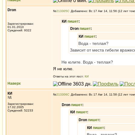
Наверх
Dron
№
213305
Добавлено: Вс 17 Авг 14, 11:56 (12 лет том
КИ
пишет
:
Зарегистрирован:
01.01.2010
Dron
пишет
:
Суждений: 9322
КИ
пишет
:
Вода - теплая?
Зависит от места гибели вражес
Не юлите. Вода - теплая?
Я не юлю.
Ответы на этот пост:
КИ
Наверх
КИ
№
213306
Добавлено: Вс 17 Авг 14, 11:58 (12 лет том
3Д
Зарегистрирован:
Dron
пишет
:
17.02.2005
Суждений: 52233
КИ
пишет
:
Dron
пишет
:
КИ
пишет
:
Вода - теплая?