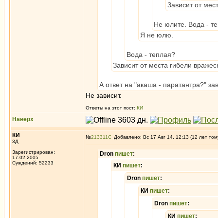
Зависит от мес
Не юлите. Вода - т
Я не юлю.
Вода - теплая?
Зависит от места гибели вражес
А ответ на "акаша - паратантра?" з
Не зависит.
Ответы на этот пост:
КИ
Наверх
КИ
№
213311
Добавлено: Вс 17 Авг 14, 12:13 (12 лет том
3Д
Зарегистрирован:
Dron
пишет
:
17.02.2005
Суждений: 52233
КИ
пишет
:
Dron
пишет
:
КИ
пишет
:
Dron
пишет
:
КИ
пишет
: