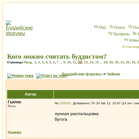
FAQ
Поиск
По
Профиль
Новы
В этом разд
Кого можно считать буддистом?
Страницы
Пред.
1
,
2
,
3
,
4
,
5
,
6
,
7
...
9
,
10
,
11
,
12
,
13
,
14
,
15
...
28
,
29
,
30
,
31
,
32
,
33
,
3
Буддийские форумы
->
Чайная
Автор
Гьялпо
№
123552
Добавлено: Пт 24 Авг 12, 10:47 (14 лет том
Гость
лунная распальцовка
бугога
Наверх