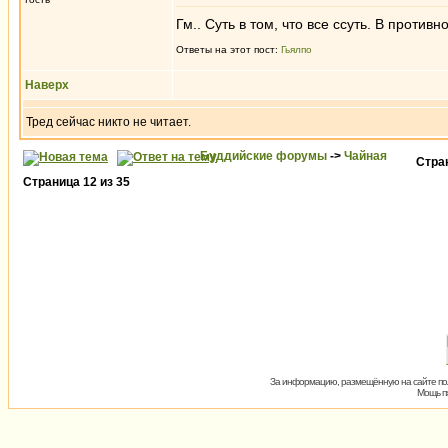
Гм.. Суть в том, что все ссуть. В прот
Ответы на этот пост:
Гьялпо
Наверх
Тред сейчас никто не читает.
Буддийские форумы
->
Чайная
Стра
Страница
12
из
35
За информацию, размещённую на сайте пол
Мощь пх