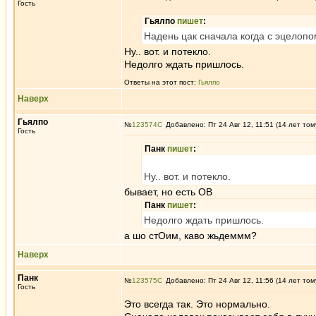
Гость
Гьялпо
пишет
:
Надень цак сначала когда с эцелоп
Ну.. вот. и потекло.
Недолго ждать пришлось.
Ответы на этот пост:
Гьялпо
Наверх
Гьялпо
№
123574
Добавлено: Пт 24 Авг 12, 11:51 (14 лет том
Гость
Панк
пишет
:
Ну.. вот. и потекло.
бывает, но есть ОВ
Панк
пишет
:
Недолго ждать пришлось.
а шо стОим, каво жьдеммм?
Наверх
Панк
№
123575
Добавлено: Пт 24 Авг 12, 11:56 (14 лет том
Гость
Это всегда так. Это нормально.