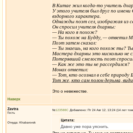
В Китае жил когда-то учитель дха
У этого учителя был друг по имени 
вздорного характера.
Однажды поэт сел, изображая из се
Он спросил учителя дхармы:
— На кого я похож?
— Ты похож на Будду, — ответил М
Поэт затем сказал:
— Ты знаешь, на кого похож ты? Ты
Мастера дхармы это нисколько не 
Потерявший смелость поэт спроси
— Как же это ты не рассердился?
Монах ответил:
— Тот, кто осознал в себе природу
Тот же, кто сам полон дерьма, види
Это о невежестве.
Наверх
Zavtra
№
123588
Добавлено: Пт 24 Авг 12, 13:24 (14 лет том
Гость
Цитата:
Откуда: Khabarovsk
Давно уже пора уяснить.