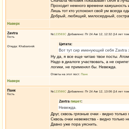
Сначала человек показывает себя в луч
Проходит немного времени кажушность и
Лишь тот кто успокоил свой ум всегда од
Добрый, любящий, милосердный, состр
Наверх
Zavtra
№
123583
Добавлено: Пт 24 Авг 12, 12:32 (14 лет том
Гость
Цитата:
Откуда: Khabarovsk
Вот тут сир именующий себя Zavtra 
Ну да, я все еще читаю твои посты. Ато
Надо в диалоге участвовать, а не скрипе
логики, не применял бы. Невежда.
Ответы на этот пост:
Панк
Наверх
Панк
№
123586
Добавлено: Пт 24 Авг 12, 13:06 (14 лет том
Гость
Zavtra
пишет
:
Невежда.
Друг, сквозь грязные очки - видно только 
Сквозь очки невежества - видно только н
Давно уже пора уяснить.