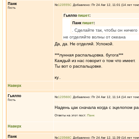
Панк
№
123555
Добавлено: Пт 24 Авг 12, 11:01 (14 лет том
Гость
Гьялпо
пишет
:
Панк
пишет
:
. Сделайте так, чтобы он ничего
не отделяйте волны от океана
Да, да. Не отделяй. Успокой.
***лунная распальцовка. бугога***
Каждый из нас говорит о том что имеет.
Ты вот о распальцовке.
ку..
Наверх
Гьялпо
№
123560
Добавлено: Пт 24 Авг 12, 11:14 (14 лет том
Гость
Надень цак сначала когда с эцелопом р
Ответы на этот пост:
Панк
Наверх
Панк
№
123568
Добавлено: Пт 24 Авг 12, 11:39 (14 лет том