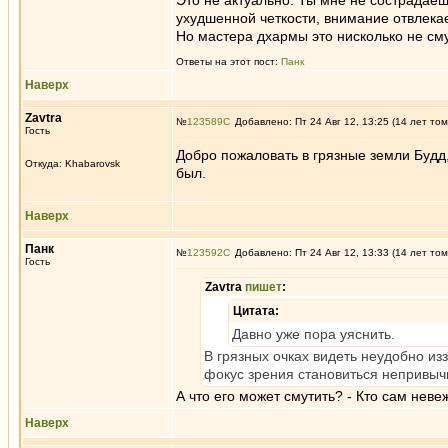
Это не актуально. Ты мне не сострадаеш
ухудшенной четкости, внимание отвлека
Но мастера дхармы это нисколько не см
Ответы на этот пост:
Панк
Наверх
Zavtra
№
123589
Добавлено: Пт 24 Авг 12, 13:25 (14 лет том
Гость
Добро пожаловать в грязные земли Будд
Откуда: Khabarovsk
был.
Наверх
Панк
№
123592
Добавлено: Пт 24 Авг 12, 13:33 (14 лет том
Гость
Zavtra
пишет
:
Цитата:
Давно уже пора уяснить.
В грязных очках видеть неудобно из
фокус зрения становиться непривыч
А что его может смутить? - Кто сам невеж
Наверх