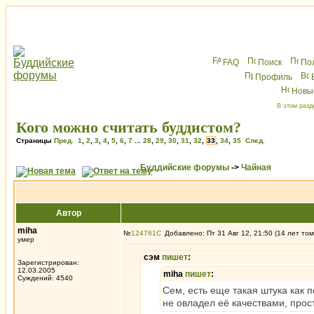
FAQ
Поиск
По
Профиль
Новы
В этом разд
Кого можно считать буддистом?
Страницы
Пред.
1
,
2
,
3
,
4
,
5
,
6
,
7
...
28
,
29
,
30
,
31
,
32
,
33
,
34
,
35
След.
Буддийские форумы
->
Чайная
Автор
miha
№
124761
Добавлено: Пт 31 Авг 12, 21:50 (14 лет том
умер
сэм
пишет
:
Зарегистрирован:
12.03.2005
miha
пишет
:
Суждений: 4540
Сем, есть еще такая штука как 
не овладел её качествами, прос