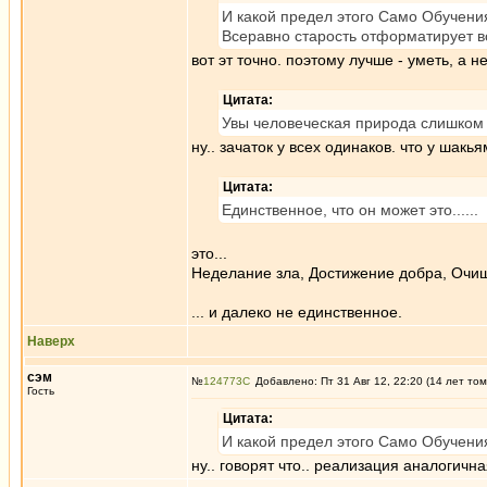
И какой предел этого Само Обучени
Всеравно старость отформатирует в
вот эт точно. поэтому лучше - уметь, а не
Цитата:
Увы человеческая природа слишком 
ну.. зачаток у всех одинаков. что у шакья
Цитата:
Единственное, что он может это......
это...
Неделание зла, Достижение добра, Очищ
... и далеко не единственное.
Наверх
сэм
№
124773
Добавлено: Пт 31 Авг 12, 22:20 (14 лет том
Гость
Цитата:
И какой предел этого Само Обучени
ну.. говорят что.. реализация аналогичн