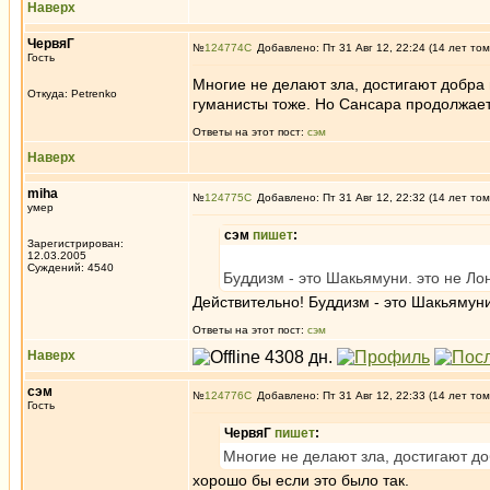
Наверх
ЧервяГ
№
124774
Добавлено: Пт 31 Авг 12, 22:24 (14 лет том
Гость
Многие не делают зла, достигают добра
Откуда: Petrenko
гуманисты тоже. Но Сансара продолжает 
Ответы на этот пост:
сэм
Наверх
miha
№
124775
Добавлено: Пт 31 Авг 12, 22:32 (14 лет том
умер
сэм
пишет
:
Зарегистрирован:
12.03.2005
Суждений: 4540
Буддизм - это Шакьямуни. это не Ло
Действительно! Буддизм - это Шакьямуни
Ответы на этот пост:
сэм
Наверх
сэм
№
124776
Добавлено: Пт 31 Авг 12, 22:33 (14 лет том
Гость
ЧервяГ
пишет
:
Многие не делают зла, достигают д
хорошо бы если это было так.