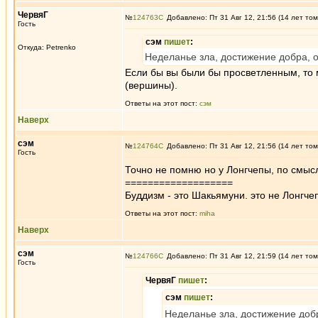
ЧервяГ
№
124763
Добавлено: Пт 31 Авг 12, 21:56 (14 лет том
Гость
сэм
пишет
:
Откуда: Petrenko
Неделанье зла, достижение добра, 
Если бы вы были бы просветленным, то 
(вершины).
Ответы на этот пост:
сэм
Наверх
сэм
№
124764
Добавлено: Пт 31 Авг 12, 21:56 (14 лет том
Гость
Точно не помню но у Лонгчепы, по смыслу
===================
Буддизм - это Шакьямуни. это не Лонгче
Ответы на этот пост:
miha
Наверх
сэм
№
124766
Добавлено: Пт 31 Авг 12, 21:59 (14 лет том
Гость
ЧервяГ
пишет
:
сэм
пишет
:
Неделанье зла, достижение добр