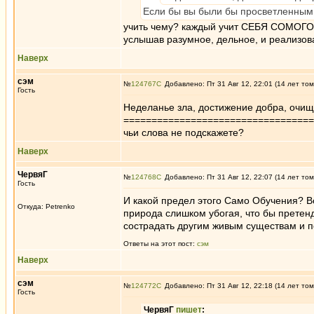
Если бы вы были бы просветленным, 
учить чему? каждый учит СЕБЯ СОМОГО
услышав разумное, дельное, и реализов
Наверх
сэм
№
124767
Добавлено: Пт 31 Авг 12, 22:01 (14 лет том
Гость
Неделанье зла, достижение добра, очищ
==================================
чьи слова не подскажете?
Наверх
ЧервяГ
№
124768
Добавлено: Пт 31 Авг 12, 22:07 (14 лет том
Гость
И какой предел этого Само Обучения? В
Откуда: Petrenko
природа слишком убогая, что бы претенд
сострадать другим живым существам и п
Ответы на этот пост:
сэм
Наверх
сэм
№
124772
Добавлено: Пт 31 Авг 12, 22:18 (14 лет том
Гость
ЧервяГ
пишет
: