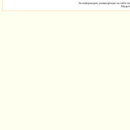
За информацию, размещённую на сайте пол
Мощь пх