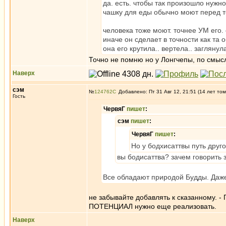
да. есть. чтобы так произошло нуж
чашку для еды обычно моют перед те
человека тоже моют. точнее УМ его.
иначе он сделает в точности как та 
она его крутила.. вертела.. заглянула
Точно не помню но у Лонгчепы, по смыслу
Наверх
сэм
№
124762
Добавлено: Пт 31 Авг 12, 21:51 (14 лет том
Гость
ЧервяГ
пишет
:
сэм
пишет
:
ЧервяГ
пишет
:
Но у бодхисаттвы путь друго
вы бодисаттва? зачем говорить з
Все обладают природой Будды. Даже 
не забывайте добавлять к сказанному.
ПОТЕНЦИАЛ нужно еще реализовать.
Наверх