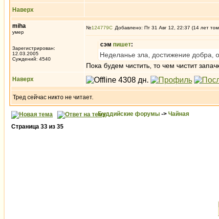
Наверх
miha
№
124779
Добавлено: Пт 31 Авг 12, 22:37 (14 лет том
умер
сэм
пишет
:
Зарегистрирован:
12.03.2005
Неделанье зла, достижение добра, 
Суждений: 4540
Пока будем чистить, то чем чистит запачк
Наверх
Тред сейчас никто не читает.
Буддийские форумы
->
Чайная
Страница
33
из
35