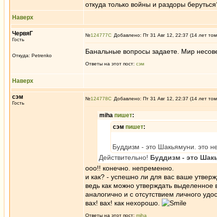
откуда только войны и раздоры беруться
Наверх
ЧервяГ
№
124777
Добавлено: Пт 31 Авг 12, 22:37 (14 лет том
Гость
Банальные вопросы задаете. Мир несов
Откуда: Petrenko
Ответы на этот пост:
сэм
Наверх
сэм
№
124778
Добавлено: Пт 31 Авг 12, 22:37 (14 лет том
Гость
miha
пишет
:
сэм
пишет
:
Буддизм - это Шакьямуни. это н
Действительно!
Буддизм - это Шак
ооо!! конечно. непременно.
и как? - успешно ли для вас ваше утвер
ведь как можно утверждать выделенное 
аналогично и с отсутствием личного удо
вах! вах! как нехорошо.
Ответы на этот пост:
miha