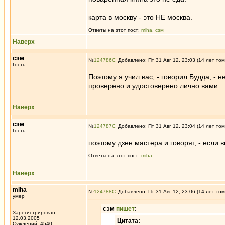
карта в москву - это НЕ москва.
Ответы на этот пост:
miha
,
сэм
Наверх
сэм
№
124786
Добавлено: Пт 31 Авг 12, 23:03 (14 лет том
Гость
Поэтому я учил вас, - говорил Будда, - н
проверено и удостоверено лично вами.
Наверх
сэм
№
124787
Добавлено: Пт 31 Авг 12, 23:04 (14 лет том
Гость
поэтому дзен мастера и говорят, - если 
Ответы на этот пост:
miha
Наверх
miha
№
124788
Добавлено: Пт 31 Авг 12, 23:06 (14 лет том
умер
сэм
пишет
:
Зарегистрирован:
12.03.2005
Цитата:
Суждений: 4540