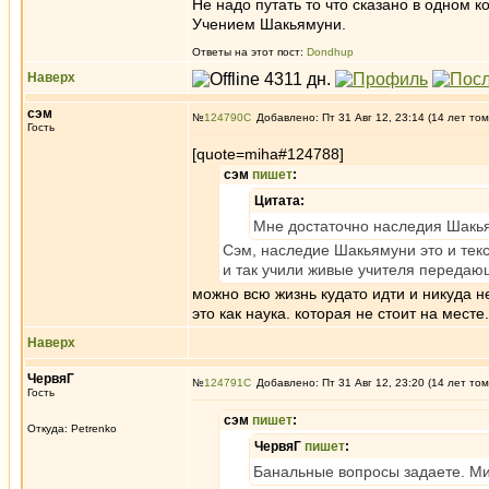
Не надо путать то что сказано в одном 
Учением Шакьямуни.
Ответы на этот пост:
Dondhup
Наверх
сэм
№
124790
Добавлено: Пт 31 Авг 12, 23:14 (14 лет том
Гость
[quote=miha#124788]
сэм
пишет
:
Цитата:
Мне достаточно наследия Шакь
Сэм, наследие Шакьямуни это и текс
и так учили живые учителя передаю
можно всю жизнь кудато идти и никуда н
это как наука. которая не стоит на месте.
Наверх
ЧервяГ
№
124791
Добавлено: Пт 31 Авг 12, 23:20 (14 лет том
Гость
сэм
пишет
:
Откуда: Petrenko
ЧервяГ
пишет
:
Банальные вопросы задаете. М