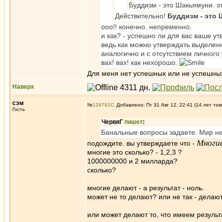
Буддизм - это Шакьямуни. э
Действительно!
Буддизм - это
ооо!! конечно. непременно.
и как? - успешно ли для вас ваше у
ведь как можно утверждать выделен
аналогично и с отсутствием личного
вах! вах! как нехорошо.
Для меня нет успешных или не успешны
Наверх
сэм
№
124781
Добавлено: Пт 31 Авг 12, 22:41 (14 лет том
Гость
ЧервяГ
пишет
:
Банальные вопросы задаете. Мир н
Многие
подождите. вы утверждаете что -
многие это сколько? - 1,2,3 ?
1000000000 и 2 милларда?
сколько?
многие делают - а результат - ноль.
может не то делают? или не так - делаю
или может делают то, что имеем резуль