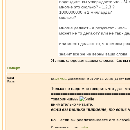
Мн
подождите. вы утверждаете что -
многие это сколько? - 1,2,3 ?
1000000000 и 2 милларда?
сколько?
многие делают - а результат - ноль.
может не то делают? или не так - д
или может делают то, что имеем ре
значит все же не верны ваши слова.
Я лишь следовал вашим словам. Как вы 
Наверх
сэм
№
124793
Добавлено: Пт 31 Авг 12, 23:26 (14 лет том
Гость
Только не надо мне говорить что дзэн м
==================================
товарииищььь
внимательно читайте.
если вы только читаете
, то ваше 
но... если вы реализовываете его в свое
Ответы на этот пост:
miha