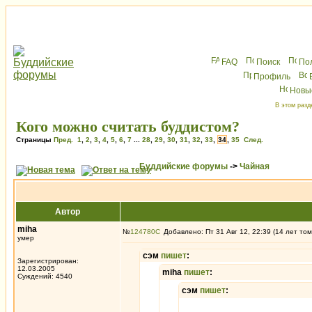
FAQ
Поиск
По
Профиль
Новы
В этом разд
Кого можно считать буддистом?
Страницы
Пред.
1
,
2
,
3
,
4
,
5
,
6
,
7
...
28
,
29
,
30
,
31
,
32
,
33
,
34
,
35
След.
Буддийские форумы
->
Чайная
Автор
miha
№
124780
Добавлено: Пт 31 Авг 12, 22:39 (14 лет том
умер
сэм
пишет
:
Зарегистрирован:
12.03.2005
miha
пишет
:
Суждений: 4540
сэм
пишет
: