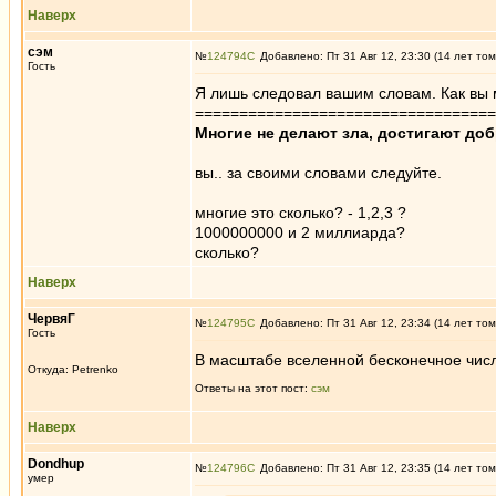
Наверх
сэм
№
124794
Добавлено: Пт 31 Авг 12, 23:30 (14 лет том
Гость
Я лишь следовал вашим словам. Как вы 
==================================
Многие не делают зла, достигают до
вы.. за своими словами следуйте.
многие это сколько? - 1,2,3 ?
1000000000 и 2 миллиарда?
сколько?
Наверх
ЧервяГ
№
124795
Добавлено: Пт 31 Авг 12, 23:34 (14 лет том
Гость
В масштабе вселенной бесконечное чис
Откуда: Petrenko
Ответы на этот пост:
сэм
Наверх
Dondhup
№
124796
Добавлено: Пт 31 Авг 12, 23:35 (14 лет том
умер