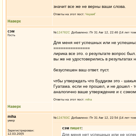
значит все же не верны ваши слова.
Ответы на этот пост:
ЧервяГ
Наверх
сэм
№
124782
Добавлено: Пт 31 Авг 12, 22:46 (14 лет том
Гость
Для меня нет успешных или не успешны
===============
лирика все это. о результате вопрос был.
вы же не удостоверились в результатах 
безуспешен ваш ответ. пуст.
чтбы утверждать что Буддизм это - шакья
Гуатама. если не прошел, и не дошел - то
аналогично ваше утверждение и с сэмом
Ответы на этот пост:
miha
Наверх
miha
№
124783
Добавлено: Пт 31 Авг 12, 22:54 (14 лет том
умер
сэм
пишет
:
Зарегистрирован:
12.03.2005
Для меня нет успешных или не усп