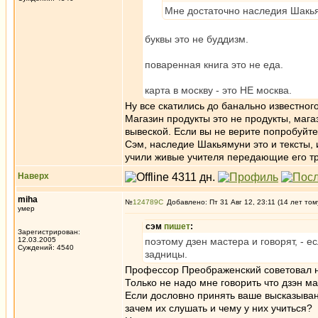
Мне достаточно наследия Шакь
буквы это не буддизм.
поваренная книга это не еда.
карта в москву - это НЕ москва.
Ну все скатились до банально известног
Магазин продукты это не продукты, магаз
вывеской. Если вы не верите попробуйте
Сэм, наследие Шакьямуни это и тексты, и
учили живые учителя передающие его т
Наверх
miha
№
124789
Добавлено: Пт 31 Авг 12, 23:11 (14 лет том
умер
сэм
пишет
:
Зарегистрирован:
12.03.2005
поэтому дзен мастера и говорят, - е
Суждений: 4540
задницы.
Профессор Преображенский советовал не
Только не надо мне говорить что дзэн м
Если дословно принять ваше высказывани
зачем их слушать и чему у них учиться?