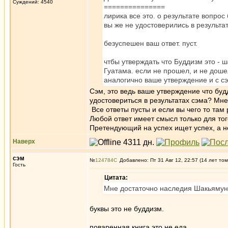
Суждений: 4540
===============
лирика все это. о результате вопрос
вы же не удостоверились в результа
безуспешен ваш ответ. пуст.
чтбы утверждать что Буддизм это - ш
Гуатама. если не прошел, и не дошел
аналогично ваше утверждение и с с
Сэм, это ведь ваше утверждение что бу
удостовериться в результатах сэма? Мн
Все ответы пусты и если вы чего то там
Любой ответ имеет смысл только для то
Претендующий на успех ищет успех, а н
Наверх
сэм
№
124784
Добавлено: Пт 31 Авг 12, 22:57 (14 лет том
Гость
Цитата:
Мне достаточно наследия Шакьямун
буквы это не буддизм.
поваренная книга это не еда.