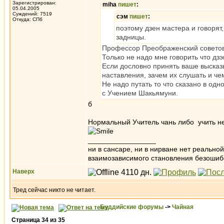
Зарегистрирован:
miha
пишет
:
05.04.2005
Суждений: 7519
сэм
пишет
:
Откуда: СПб
поэтому дзен мастера и говорят,
задницы.
Профессор Преображенский советова
Только не надо мне говорить что дз
Если дословно принять ваше высказы
наставления, зачем их слушать и че
Не надо путать то что сказано в од
с Учением Шакьямуни.
б
Нормальный Учитель чань либо учить не
_________________
ни в сансаре, ни в нирване нет реально
взаимозависимого становления безоши
Наверх
Тред сейчас никто не читает.
Буддийские форумы
->
Чайная
Страница
34
из
35