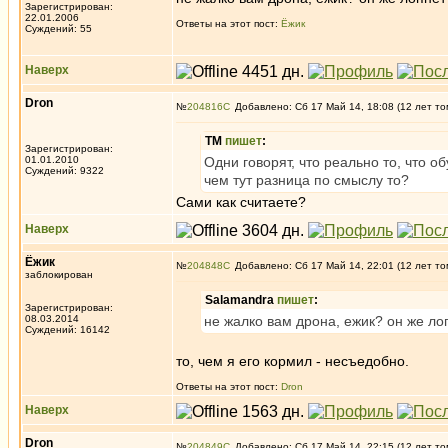
Зарегистрирован:
22.01.2006
Ответы на этот пост:
Ёжик
Суждений: 55
Наверх
Dron
№
204816
Добавлено: Сб 17 Май 14, 18:08 (12 лет то
ТМ
пишет
:
Зарегистрирован:
01.01.2010
Одни говорят, что реально то, что о
Суждений: 9322
чем тут разница по смыслу то?
Сами как считаете?
Наверх
Ёжик
№
204848
Добавлено: Сб 17 Май 14, 22:01 (12 лет то
заблокирован
Salamandra
пишет
:
Зарегистрирован:
08.03.2014
не жалко вам дрона, ежик? он же ло
Суждений: 16142
то, чем я его кормил - несъедобно.
Ответы на этот пост:
Dron
Наверх
Dron
№
204849
Добавлено: Сб 17 Май 14, 22:15 (12 лет то