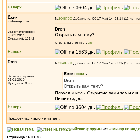
Наверх
Ёжик
№
204870
Добавлено: Сб 17 Май 14, 23:14 (12 лет то
заблокирован
Dron
Зарегистрирован:
Открыть вам тему?
08.03.2014
Суждений: 16142
Ответы на этот пост:
Dron
Наверх
Dron
№
204872
Добавлено: Сб 17 Май 14, 23:25 (12 лет то
Ёжик
пишет
:
Зарегистрирован:
01.01.2010
Dron
Суждений: 9322
Открыть вам тему?
Плохая мысль. Открытые вами темы анниг
Пишите здесь.
Наверх
Тред сейчас никто не читает.
Буддийские форумы
->
Семинар по мад
Страница
16
из
20