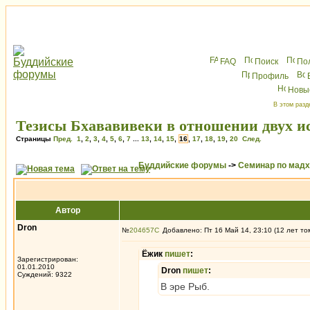
FAQ
Поиск
По
Профиль
Новы
В этом разд
Тезисы Бхававивеки в отношении двух и
Страницы
Пред.
1
,
2
,
3
,
4
,
5
,
6
,
7
...
13
,
14
,
15
,
16
,
17
,
18
,
19
,
20
След.
Буддийские форумы
->
Семинар по мад
Автор
Dron
№
204657
Добавлено: Пт 16 Май 14, 23:10 (12 лет то
Ёжик
пишет
:
Зарегистрирован:
01.01.2010
Dron
пишет
:
Суждений: 9322
В эре Рыб.