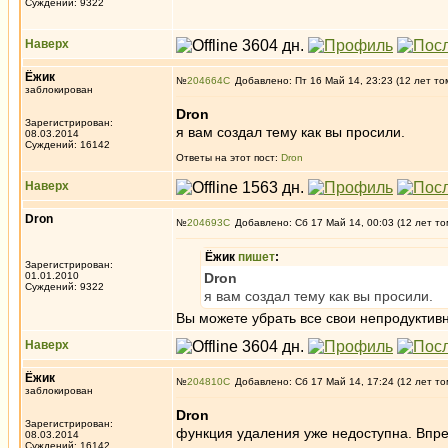
Суждений: 9322
Наверх
Ёжик
№
204664
Добавлено: Пт 16 Май 14, 23:23 (12 лет то
заблокирован
Dron
Зарегистрирован:
я вам создал тему как вы просили.
08.03.2014
Суждений: 16142
Ответы на этот пост:
Dron
Наверх
Dron
№
204693
Добавлено: Сб 17 Май 14, 00:03 (12 лет то
Ёжик
пишет
:
Зарегистрирован:
01.01.2010
Dron
Суждений: 9322
я вам создал тему как вы просили.
Вы можете убрать все свои непродуктив
Наверх
Ёжик
№
204810
Добавлено: Сб 17 Май 14, 17:24 (12 лет то
заблокирован
Dron
Зарегистрирован:
функция удаления уже недоступна. Впред
08.03.2014
Суждений: 16142