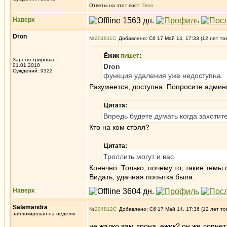
Ответы на этот пост:
Dron
Наверх
Dron
№
204811
Добавлено: Сб 17 Май 14, 17:33 (12 лет то
Ёжик
пишет
:
Зарегистрирован:
01.01.2010
Dron
Суждений: 9322
функция удаления уже недоступна.
Разумеется, доступна. Попросите админ
Цитата:
Впредь будете думать когда захотите
Кто на ком стоял?
Цитата:
Троллить могут и вас.
Конечно. Только, почему то, такие темы 
Видать, удачная попытка была.
Наверх
Salamandra
№
204812
Добавлено: Сб 17 Май 14, 17:36 (12 лет то
заблокирован на неделю
не жалко вам дрона, ежик? он же лопнет