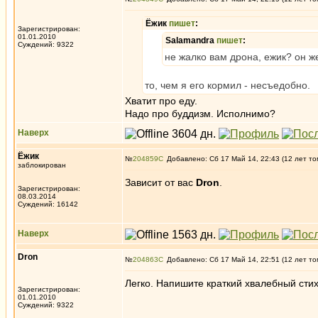
Ёжик
пишет
:
Зарегистрирован:
01.01.2010
Salamandra
пишет
:
Суждений: 9322
не жалко вам дрона, ежик? он ж
то, чем я его кормил - несъедобно.
Хватит про еду.
Надо про буддизм. Исполнимо?
Наверх
Ёжик
№
204859
Добавлено: Сб 17 Май 14, 22:43 (12 лет то
заблокирован
Зависит от вас
Dron
.
Зарегистрирован:
08.03.2014
Суждений: 16142
Наверх
Dron
№
204863
Добавлено: Сб 17 Май 14, 22:51 (12 лет то
Легко. Напишите краткий хвалебный сти
Зарегистрирован:
01.01.2010
Суждений: 9322