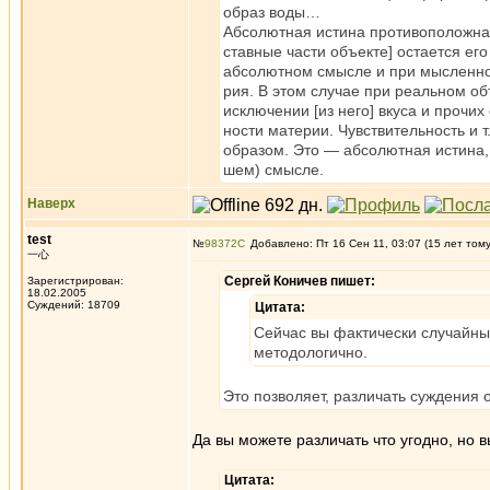
образ воды…
Абсолютная истина противоположна 
ставные части объекте] остается его
абсолютном смысле и при мысленно
рия. В этом случае при реальном о
исключении [из него] вкуса и прочи
ности материи. Чувствительность и 
образом. Это — абсолютная истина,
шем) смысле.
Наверх
test
№
98372
Добавлено: Пт 16 Сен 11, 03:07 (15 лет том
一心
Сергей Коничев пишет:
Зарегистрирован:
18.02.2005
Суждений: 18709
Цитата:
Сейчас вы фактически случайным
методологично.
Это позволяет, различать суждения 
Да вы можете различать что угодно, но 
Цитата: