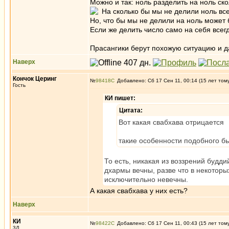
Можно и так: ноль разделить на ноль ско
На сколько бы мы не делили ноль все
Но, что бы мы не делили на ноль может 
Если же делить число само на себя всег
Прасангики берут похожую ситуацию и д
Наверх
Кончок Церинг
№
98418
Добавлено: Сб 17 Сен 11, 00:14 (15 лет том
Гость
КИ пишет:
Цитата:
Вот какая свабхава отрицается
такие особенности подобного бы
То есть, никакая из воззрений будди
дхармы вечны, разве что в некоторы
исключительно невечны.
А какая свабхава у них есть?
Наверх
КИ
№
98422
Добавлено: Сб 17 Сен 11, 00:43 (15 лет том
3Д