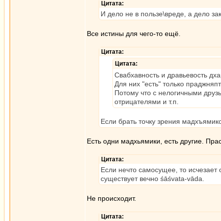
Цитата:
И дело не в пользе\вреде, а дело за
Все истины для чего-то ещё.
Цитата:
Цитата:
Свабхавность и дравьевость дха
Для них "есть" только праджняп
Потому что с нелогичными друз
отрицателями и т.п.
Если брать точку зрения мадхъямико
Есть одни мадхьямики, есть другие. Пра
Цитата:
Если нечто самосущее, то исчезает 
существует вечно śāśvata-vāda.
Не происходит.
Цитата: