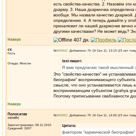
есть свойства-качества. 2. Назовём эти
дхарму. 3. Наша дхармочка определена 
вообще. Мы назвали качество дхармой. Д
определению. 4. А теперь давайте у эт
приналежит ли нашей дхармочке вечно и
другими качествами? Не может ведь? Зн
Наверх
сх
№
98384
Добавлено: Пт 16 Сен 11, 13:15 (15 лет том
Гость
test пишет:
Откуда: Moscow
Я вам предлагаю такой мысленный эк
Это "свойство-качество" не устанавливае
биографии" воспринимающего субъекта. 
смысле, что оно устанавливается лишь 
воспринимающим субъектом (grahya gra
Поэтому приписывание свабхавности дха
Наверх
Полосатик
№
98386
Добавлено: Пт 16 Сен 11, 14:00 (15 лет том
नक्तचारिन्
Зарегистрирован: 08.11.2010
Цитата:
Суждений: 2607
фактором "кармической биографии"