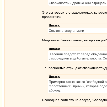
Свабхавость и дравью они отрицали
Это вы говорите о мадхьямиках, которые
прасангиках.
Цитата:
Согласно мадхъямики
Мадхьямак бывает много, вы про какую?
Цитата:
явления предстоят перед обыденно
самосущими в действительности. Со
Т.е. полностью отрицают свабхавность/др
Цитата:
Примерно также как со "свободной в
"собственных" причин, которая подоб
абсурд.
Свободная воля это не абсурд. Свободна