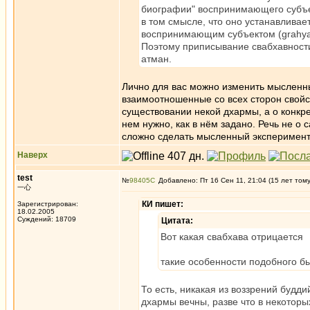
биографии" воспринимающего субъек
в том смысле, что оно устанавлива
воспринимающим субъектом (grahya
Поэтому приписывание свабхавности
атман.
Лично для вас можно изменить мысленный
взаимоотношенные со всех сторон свойства
существовании некой дхармы, а о конкр
нем нужно, как в нём задано. Речь не о 
сложно сделать мысленный эксперимен
Наверх
test
№
98405
Добавлено: Пт 16 Сен 11, 21:04 (15 лет том
一心
КИ пишет:
Зарегистрирован:
18.02.2005
Суждений: 18709
Цитата:
Вот какая свабхава отрицается
такие особенности подобного бы
То есть, никакая из воззрений будди
дхармы вечны, разве что в некоторы