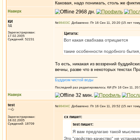
Каковая, надо понимать, столь же фикти
Наверх
КИ
№
98403
Добавлено: Пт 16 Сен 11, 20:20 (15 лет том
3Д
Зарегистрирован:
Цитата:
17.02.2005
Суждений: 52231
Вот какая свабхава отрицается
такие особенности подобного бытия,
То есть, никакая из воззрений буддийски
вечны, разве что в некоторых текстах П
_________________
Буддизм чистой воды
Последний раз редактировалось: КИ (Пт 16 Сен 11, 20:
Наверх
test
№
98404
Добавлено: Пт 16 Сен 11, 20:52 (15 лет том
一心
сх пишет:
Зарегистрирован:
18.02.2005
Суждений: 18709
test пишет:
Я вам предлагаю такой мысленны
Это "свойство-качество" не устанавл