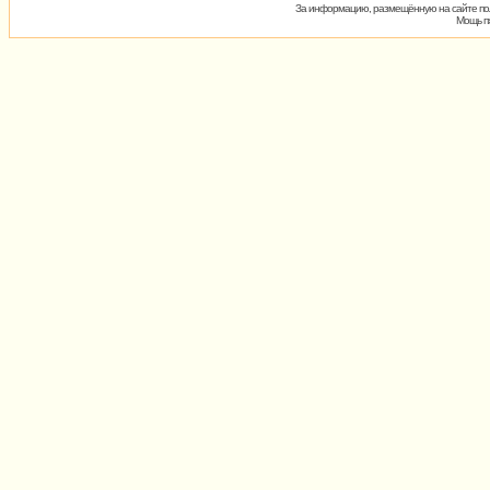
За информацию, размещённую на сайте пол
Мощь пх