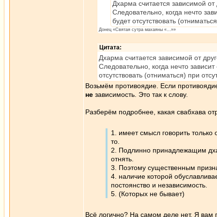
Дхарма считается зависимой от 
Следовательно, когда нечто зав
будет отсутствовать (отниматься)
Донец «Святая сутра махаяны «…»»
Цитата:
Дхарма считается зависимой от друго
Следовательно, когда нечто зависит
отсутствовать (отниматься) при отсут
Возьмём противоядие. Если противояд
не
зависимость. Это так к слову.
Разберём подробнее, какая свабхава о
1. имеет смысл говорить только
то.
2. Подлинно принадлежащим дха
отнять.
3. Поэтому существенным призн
4. наличие которой обуславлива
постоянство и независимость.
5. (Которых не бывает)
Всё логично? На самом деле нет. Я вам