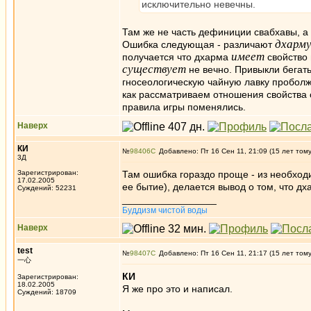
исключительно невечны.
Там же не часть дефиниции свабхавы, а 
дхарм
Ошибка следующая - различают
имеет
получается что дхарма
свойство 
существует
не вечно. Привыкли бегать 
гносеологическую чайную лавку проболж
как рассматриваем отношения свойства с
правила игры поменялись.
Наверх
КИ
№
98406
Добавлено: Пт 16 Сен 11, 21:09 (15 лет том
3Д
Зарегистрирован:
Там ошибка гораздо проще - из необходи
17.02.2005
ее бытие), делается вывод о том, что д
Суждений: 52231
_________________
Буддизм чистой воды
Наверх
test
№
98407
Добавлено: Пт 16 Сен 11, 21:17 (15 лет том
一心
КИ
Зарегистрирован:
18.02.2005
Я же про это и написал.
Суждений: 18709