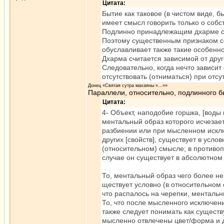
Цитата:
Бытие как таковое (в чистом виде, 
имеет смысл говорить только о собс
Подлинно принадлежащим дхарме сле
Поэтому существенным признаком со
обуславливает также такие особенно
Дхарма считается зависимой от друго
Следовательно, когда нечто зависит
отсутствовать (отниматься) при отсут
Донец «Святая сутра махаяны «…»»
Параллели, относительно, подлинного б
Цитата:
4- Объект, наподобие горшка, [воды и 
ментальный образ которого исчезае
разбиении или при мысленном иск
других [свойств], существует в усло
(относительном) смысле; в противо
случае он существует в абсолютном
То, ментальный образ чего более не 
ществует условно (в относительном 
что распалось на черепки, ментальн
То, что после мысленного исключени
также следует понимать как существ
мысленно отвлечены цвет/форма и д