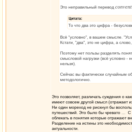
convent
Это неправильный перевод
Цитата:
То что два это цифра - безуслов
Всё "условно", в вашем смысле. "Усл
Кстати, "два", это не цифра, а слово
Поэтому нет пользы разделять поня
смысловой нагрузки (всё условно - 
нельзя).
Сейчас вы фактически случайным обр
методологично.
Это позволяет, различать суждения о к
имеют совсем другой смысл (отражает и
Ни один мореход не рискнул бы воспол
путешествий. Это было бы чревато … С 
облекать в понятия которые отражают в
Разделение на истины это необходимость
актуальности.