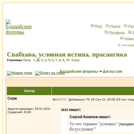
FAQ
Поиск
По
Профиль
Новы
В этом разд
Свабхава, условная истина, прасангика
Страницы
Пред.
1
,
2
,
3
,
4
,
5
,
6
,
7
,
8
,
9
,
10
След.
Буддийские форумы
->
Дискуссии
Автор
Серж
№
98370
Добавлено: Пт 16 Сен 11, 02:08 (15 лет том
Зарегистрирован: 28.01.2011
test пишет:
Суждений: 4126
Сергей Коничев пишет:
То что термин "условно" (
прадж
безусловно"
.