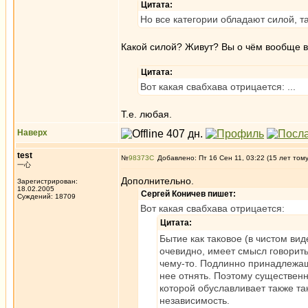
Цитата:
Но все категории обладают силой, т
Какой силой? Живут? Вы о чём вообще в
Цитата:
Вот какая свабхава отрицается: ...
Т.е. любая.
Наверх
test
№
98373
Добавлено: Пт 16 Сен 11, 03:22 (15 лет том
一心
Дополнительно.
Зарегистрирован:
18.02.2005
Сергей Коничев пишет:
Суждений: 18709
Вот какая свабхава отрицается:
Цитата:
Бытие как таковое (в чистом ви
очевидно, имеет смысл говорить
чему-то. Подлинно принадлежащ
нее отнять. Поэтому существен
которой обуславливает также та
независимость.