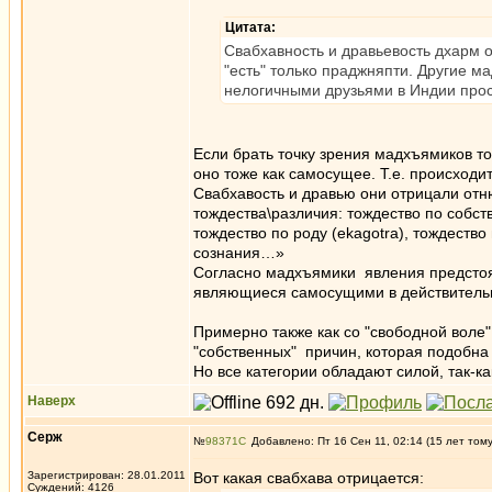
Цитата:
Свабхавность и дравьевость дхарм о
"есть" только праджняпти. Другие м
нелогичными друзьями в Индии прос
Если брать точку зрения мадхъямиков то
оно тоже как самосущее. Т.е. происходит
Свабхавость и дравью они отрицали отн
тождества\различия: тождество по собст
тождество по роду (ekagotra), тождеств
сознания…»
Согласно мадхъямики явления предстоя
являющиеся самосущими в действительн
Примерно также как со "свободной воле"
"собственных" причин, которая подобна "
Но все категории обладают силой, так-к
Наверх
Серж
№
98371
Добавлено: Пт 16 Сен 11, 02:14 (15 лет том
Зарегистрирован: 28.01.2011
Вот какая свабхава отрицается:
Суждений: 4126