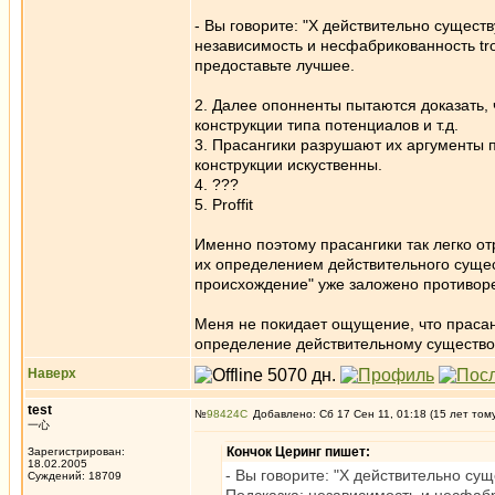
- Вы говорите: "Х действительно сущест
независимость и несфабрикованность tro
предоставьте лучшее.
2. Далее опонненты пытаются доказать,
конструкции типа потенциалов и т.д.
3. Прасангики разрушают их аргументы п
конструкции искуственны.
4. ???
5. Proffit
Именно поэтому прасангики так легко о
их определением действительного суще
происхождение" уже заложено противор
Меня не покидает ощущение, что прасан
определение действительному существо
Наверх
test
№
98424
Добавлено: Сб 17 Сен 11, 01:18 (15 лет том
一心
Кончок Церинг пишет:
Зарегистрирован:
18.02.2005
- Вы говорите: "Х действительно су
Суждений: 18709