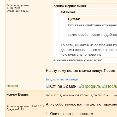
Зарегистрирован:
Кончок Церинг пишет:
17.02.2005
Суждений: 52231
КИ пишет:
Цитата:
Вот какая свабхава отрицае
такие особенности подобног
То есть, никакая из воззрений б
дхармы вечны, разве что в неко
исключительно невечны.
А какая свабхава у них есть?
На эту тему целые книжки пишут. Посмот
_________________
Буддизм чистой воды
Наверх
Кончок Церинг
№
98423
Добавлено: Сб 17 Сен 11, 00:58 (15 лет том
А, ну собственно, вот что делают прасан
Зарегистрирован: 17.09.2011
Суждений: 71
1. Они говорят опоннентам: