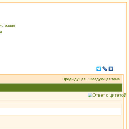
иcтрaция
д
Предыдущая
::
Следующая тема