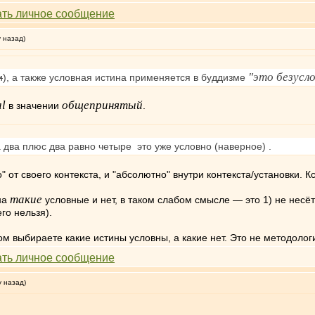
у назад)
"это безусл
и
), а также условная истина применяется в буддизме
al
общепринятый
в значении
.
а два плюс два равно четыре это уже условно (наверное) .
 от своего контекста, и "абсолютно" внутри контекста/установки. Кс
такие
на
условные и нет, в таком слабом смысле — это 1) не несёт
го нельзя).
 выбираете какие истины условны, а какие нет. Это не методолог
у назад)