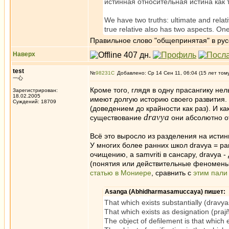
истинная относительная истина как т
We have two truths: ultimate and relativ
true relative also has two aspects. One 
Правильное слово "общепринятая" в русск
Наверх
test
№
98231
Добавлено: Ср 14 Сен 11, 06:04 (15 лет том
一心
Кроме того, глядя в одну прасангику не
Зарегистрирован:
18.02.2005
имеют долгую историю своего развития.
Суждений: 18709
(доведением до крайности как раз). И к
dravya
существование
они абсолютно от
Всё это выросло из разделения на истины d
У многих более ранних школ dravya = par
очищению, а samvriti в сансару, dravya 
(понятия или действительные феномены)
статью в Мониере
, сравнить с
этим пали
Asanga (Abhidharmasamuccaya) пишет:
That which exists substantially (dravya
That which exists as designation (prajñ
The object of defilement is that which 