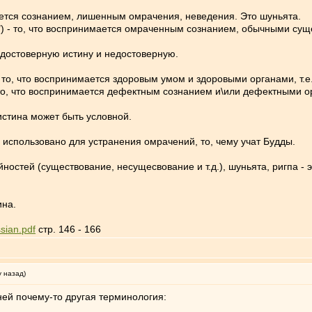
ается сознанием, лишенным омрачения, неведения. Это шуньята.
") - то, что воспринимается омраченным сознанием, обычными сущ
 достоверную истину и недостоверную.
 то, что воспринимается здоровым умом и здоровыми органами, т.е.
то, что воспринимается дефектным сознанием и\или дефектными о
истина может быть условной.
ь использовано для устранения омрачений, то, чему учат Будды.
ностей (существование, несущесвование и т.д.), шуньята, ригпа - 
ина.
sian.pdf
стр. 146 - 166
у назад)
 ней почему-то другая терминология: