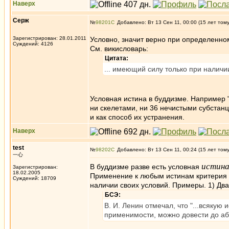
Наверх
Серж
№
98201
Добавлено: Вт 13 Сен 11, 00:00 (15 лет том
Зарегистрирован: 28.01.2011
Условно, значит верно при определенно
Суждений: 4126
См. викисловарь:
Цитата:
... имеющий силу только при наличи
Условная истина в буддизме. Например 
ни скелетами, ни 36 нечистыми субстан
и как способ их устранения.
Наверх
test
№
98202
Добавлено: Вт 13 Сен 11, 00:24 (15 лет том
一心
истин
В буддизме разве есть условная
Зарегистрирован:
18.02.2005
Применение к любым истинам критерия за
Суждений: 18709
наличии своих условий. Примеры. 1) Два
БСЭ:
В. И. Ленин отмечал, что "...всякую
применимости, можно довести до абсу