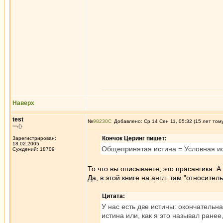
Наверх
test
№
98230
Добавлено: Ср 14 Сен 11, 05:32 (15 лет том
一心
Кончок Церинг пишет:
Зарегистрирован:
18.02.2005
Общепринятая истина = Условная и
Суждений: 18709
То что вы описываете, это прасангика. 
Да, в этой книге на англ. там "относител
Цитата:
У нас есть две истины: окончательн
истина или, как я это называл ране