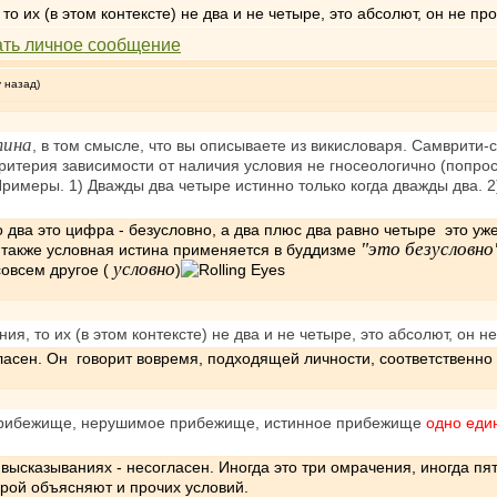
о их (в этом контексте) не два и не четыре, это абсолют, он не пр
у назад)
тина
, в том смысле, что вы описываете из викисловаря. Самврити-
итерия зависимости от наличия условия не гносеологично (попрост
Примеры. 1) Дважды два четыре истинно только когда дважды два. 2
что два это цифра - безусловно, а два плюс два равно четыре это уж
"это безусловно
а также условная истина применяется в буддизме
условно
совсем другое (
)
я, то их (в этом контексте) не два и не четыре, это абсолют, он н
гласен. Он говорит вовремя, подходящей личности, соответственно
рибежище, нерушимое прибежище, истинное прибежище
одно еди
 высказываниях - несогласен. Иногда это три омрачения, иногда пя
торой объясняют и прочих условий.