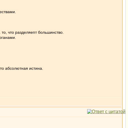
ествами.
 то, что разделяепт большинство.
рганами.
это абсолютная истина.