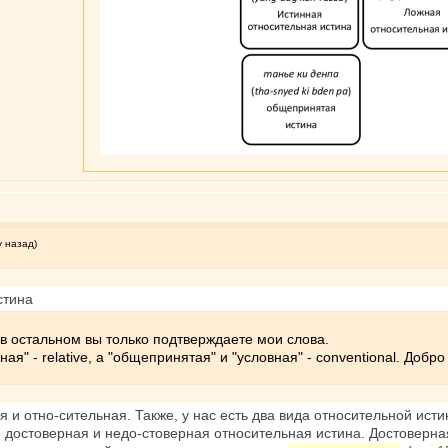
у назад)
стина
А в остальном вы только подтверждаете мои слова.
ьная" - relative, а "общепринятая" и "условная" - conventional. До
ая и отно-сительная. Также, у нас есть два вида относительной ис
е, достоверная и недо-стоверная относительная истина. Достоверна