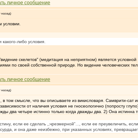
у назад)
м условии.
и какого-либо условия.
"видение скелетов" (медитация на неприятном) является условной 
циями по своей собственной природе. Но видение человеческих те
у назад)
а
, в том смысле, что вы описываете из викисловаря. Самврити-сат и
висимости от наличия условия не гносеологично (попросту глупо)
жды два четыре истинно только когда дважды два. 2) Она истинна т
 истину, если ее сделать ,,чрезмерной”..., если ее преувеличить, е
рда, и она даже неизбежно, при указанных условиях, превращается 