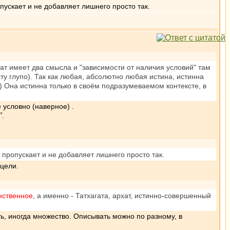
опускает и не добавляет лишнего просто так.
сат имеет два смысла и "зависимости от наличия условий" там
у глупо). Так как любая, абсолютно любая истина, истинна
) Она истинна только в своём подразумеваемом контексте, в
е условно (наверное) .
"
.
е пропускает и не добавляет лишнего просто так.
 цели.
нственное
, а именно - Татхагата, архат, истинно-совершенный
ть, иногда множество. Описывать можно по разному, в