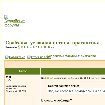
Свабхава, условная истина, прасангика
Страницы
1
,
2
,
3
,
4
,
5
,
6
,
7
,
8
,
9
,
10
След.
Буддийские форумы
->
Дискуссии
Автор
test
№
98151
Добавлено: Вс 11 Сен 11, 16:54 (15 лет тому
一心
Сергей Коничев пишет:
Зарегистрирован:
18.02.2005
Что, же касается Абхидхармы и ее чи
Суждений: 18709
В смысле отбалды?