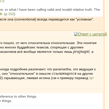
57
)
ve, or what I have been calling valid and invalid relative truth. The
th
. (
p.152
)
те она (conventional) всегда переводится как "условная".
то пошло, от чего относительна относительная. Эти понятия
но многих буддийских тезисов, спорящая с другими
prajnapti
 прасангиков всё вообще является только лишь
, а
 Иногда подробнее различают, что paramartha, это ведущая к
ссылающееся
е, оно "относительное" в смысле
на другие
 2) скрывающая, лживая истина (см к примеру перевод
тут
eference to other things.
r things.