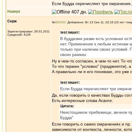
Если Будда перечисляет три омрачения, т
Наверх
Серж
№
98203
Добавлено: Вт 13 Сен 11, 02:16 (15 лет том
Зарегистрирован: 28.01.2011
test пишет:
Суждений: 4126
ис
В буддизме разве есть условная
нет. Применение к любым истинам кр
только при наличии своих условий. 
своих рамках.
Ну в чем-то согласен, в чем-то нет. То 
То что термин "условно" (праджняпти), 
А правильно ли я его понимаю, это уже 
test пишет:
Если Будда перечисляет три омрачени
Да, если говорить о качествах Будды со
Есть интересные слова Асанги:
Цитата:
Неистощимое прибежище, вечное п
Будда"
Если говорить о самих омрачениях и пр.
зависимости от контекста, личности, ко