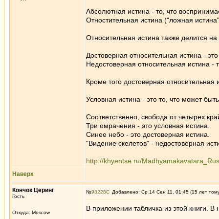
Абсолютная истина - то, что восприним
Отностительная истина ("ложная истина
Относительная истина также делится на
Достоверная относительная истина - это
Недостоверная относительная истина - 
Кроме того достоверная относительная 
Условная истина - это то, что может быт
Соответственно, свобода от четырех край
Три омрачения - это условная истина.
Синее небо - это достоверная истина.
"Видение скелетов" - недостоверная ист
http://khyentse.ru/Madhyamakavatara_Rus
Наверх
Кончок Церинг
№
98228
Добавлено: Ср 14 Сен 11, 01:45 (15 лет том
Гость
В приложении табличка из этой книги. В
Откуда: Moscow