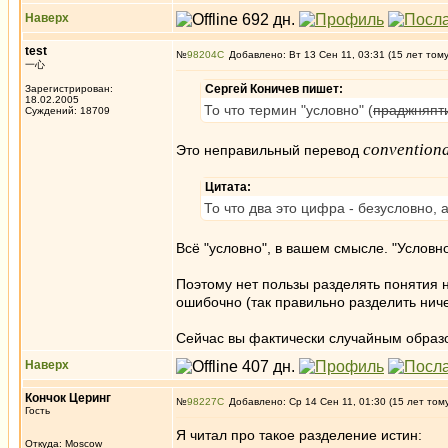
Наверх
test
№
98204
Добавлено: Вт 13 Сен 11, 03:31 (15 лет том
一心
Сергей Коничев пишет:
Зарегистрирован:
18.02.2005
То что термин "условно" (
праджняпт
Суждений: 18709
convention
Это неправильный перевод
Цитата:
То что два это цифра - безусловно, 
Всё "условно", в вашем смысле. "Условно"
Поэтому нет пользы разделять понятия 
ошибочно (так правильно разделить ниче
Сейчас вы фактически случайным образом
Наверх
Кончок Церинг
№
98227
Добавлено: Ср 14 Сен 11, 01:30 (15 лет том
Гость
Я читал про такое разделение истин:
Откуда: Moscow