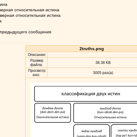
тина
верная относительная истина
верная относительная истина
а
из предыдущего сообщения
2truths.png
Описание:
Размер
38.38 KB
файла:
Просмотр
3005 раз(а)
ено: