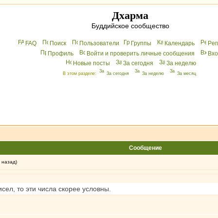
Дхарма
Буддийское сообщество
FAQ
Поиск
Пользователи
Группы
Календарь
Peг
Профиль
Войти и проверить личные сообщения
Вхo
Новые посты
За сегодня
За неделю
В этом разделе:
За сегодня
За неделю
За месяц
Сообщение
 назад)
сел, то эти числа скорее условны.