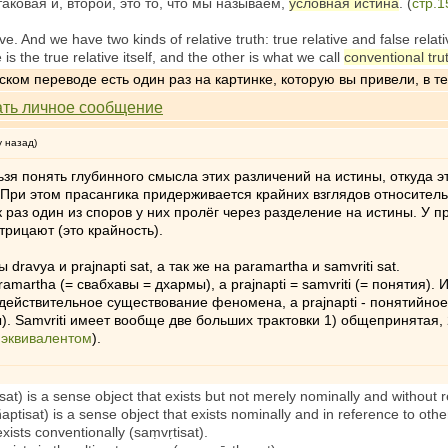
аковая и, второй, это то, что мы называем,
условная истина
. (
стр.1
e. And we have two kinds of relative truth: true relative and false relati
is the true relative itself, and the other is what we call
conventional tru
ом переводе есть один раз на картинке, которую вы привели, в текс
у назад)
льзя понять глубинного смысла этих различений на истины, откуда э
 При этом прасангика придерживается крайних взглядов относитель
ак раз один из споров у них пролёг через разделение на истины. У
рицают (это крайность).
ravya и prajnapti sat, а так же на paramartha и samvriti sat.
amartha (= свабхавы = дхармы), а prajnapti = samvriti (= понятия).
- действительное существование феномена, а prajnapti - понятийно
. Samvriti имеет вообще две больших трактовки 1) общепринятая,
 эквивалентом
).
sat) is a sense object that exists but not merely nominally and without r
aptisat) is a sense object that exists nominally and in reference to othe
exists conventionally (saṃvṛtisat).