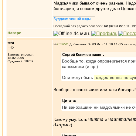
Мадхьямики бывают очень разные. Надо 
йогачарин, и совсем другое дело Цонкап
_________________
Буддизм чистой воды
Последний раз редактировалось: КИ (Вс 03 Июл 11, 19:
Наверх
test
№
95565
Добавлено: Вс 03 Июл 11, 19:14 (15 лет том
一心
Сергей Коничев пишет:
Зарегистрирован:
18.02.2005
Вообще то, когда опровергается пр
Суждений: 18709
санкхьяики (и пр.)...
Они могут быть
тождественны по су
Вообще-то санкхьяики или таки йогчары
Цитата:
Ни вайбхашики ни мадхъямики не сч
читта
чаитта/чет
Какому уму. Есть
и
дхармы
).