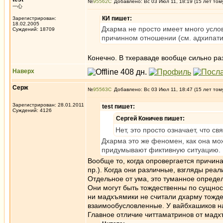
№
95562
Добавлено: Вс 03 Июл 11, 18:19 (15 лет том
一心
КИ пишет:
Зарегистрирован:
18.02.2005
Дхарма не просто имеет много усло
Суждений: 18709
причинном отношении (см. адхипати
Конечно. В тхераваде вообще сильно ра
Наверх
Серж
№
95563
Добавлено: Вс 03 Июл 11, 18:47 (15 лет том
Зарегистрирован: 28.01.2011
test пишет:
Суждений: 4126
Сергей Коничев пишет:
Нет, это просто означает, что 
Дхарма это же феномен, как она мож
придумывают фиктивную ситуацию.
Вообще то, когда опровергается причина
пр.). Когда они различные, взгляды реал
Отдельное от ума, это туманное опреде
Они могут быть тождественны по сущнос
ни мадхъямики не считали дхарму тожде
взаимообусловленные. У вайбхашиков н
Главное отличие читтаматринов от мадх