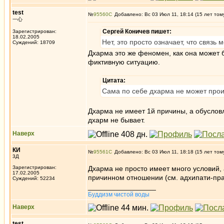
test
№
95560
Добавлено: Вс 03 Июл 11, 18:14 (15 лет том
一心
Сергей Коничев пишет:
Зарегистрирован:
18.02.2005
Нет, это просто означает, что связ
Суждений: 18709
Дхарма это же феномен, как она может 
фиктивную ситуацию.
Цитата:
Сама по себе дхарма не может произ
Дхарма не имеет 1й причины, а обусловл
дхарм не бывает.
Наверх
КИ
№
95561
Добавлено: Вс 03 Июл 11, 18:18 (15 лет том
3Д
Зарегистрирован:
Дхарма не просто имеет много условий,
17.02.2005
причинном отношении (см. адхипати-пра
Суждений: 52234
_________________
Буддизм чистой воды
Наверх
test