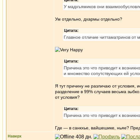
Цитата:
У мадхъямиков они взаимообусловл
Ум отдельно, дхармы отдельно?
Цитата:
Главное отличие читтаматринов от 
Цитата:
Причина это что приводит к возникн
и множество сопутствующих ей услов
Я тут причину не различаю от условия, и
разделение в 99% случаев весьма зыбко.
от условия?
Цитата:
Причина это что приводит к возник
Где — в санкхье, вайшешике, ньяе? Пред
Наверх