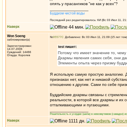
опять у прасангиков "не как у всех"?
_________________
Буддизм чистой воды
Последний раз редактировалось: КИ (Вс 03 Июл 11, 21:
Наверх
Won Soeng
№
95577
Добавлено: Вс 03 Июл 11, 21:09 (15 лет том
заблокирован(а)
Зарегистрирован:
test пишет:
14.07.2006
Суждений: 14466
Потому что имеет значение то, чему 
Откуда: Королев
Дхармы явления самих себя, они д
Элементы опыта через призму будди
Я использую самую простую аналогию. Д
признаках нет, как нет и никакой субст
отношению к другим. Сами по себе приз
Буддийские дхармы связаны с стремлени
реальности, в которой все дхармы и их
отталкивающими и пугающими.
_________________
Решительность и усердие (шила) в невозмутимом (самадхи) ис
Наверх