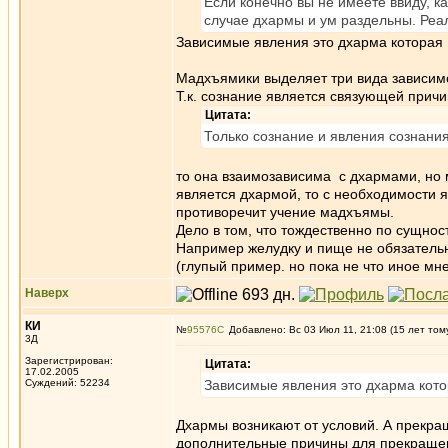
Если конечно вы не имеете ввиду, ка
случае дхармы и ум раздельны. Реал
Зависимые явления это дхарма которая 
Мадхъямики выделяет три вида зависимо
Т.к. сознание является связующей прич
Цитата:
Только сознание и явления сознан
то она взаимозависима с дхармами, но 
является дхармой, то с необходимости я
противоречит учение мадхъямы.
Дело в том, что тождественно по сущнос
Например желудку и пище не обязательн
(глупый пример. но пока не что иное мн
Наверх
КИ
№
95576
Добавлено: Вс 03 Июл 11, 21:08 (15 лет том
3Д
Зарегистрирован:
Цитата:
17.02.2005
Суждений: 52234
Зависимые явления это дхарма кото
Дхармы возникают от условий. А прекра
дополнительные причины для прекращени