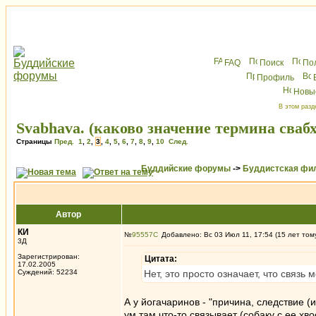
FAQ
Поиск
По
Профиль
Новы
В этом разд
Svabhava. (каково значение термина сваб
Страницы
Пред.
1
,
2
,
3
,
4
,
5
,
6
,
7
,
8
,
9
,
10
След.
Буддийские форумы
->
Буддистская фи
Автор
КИ
№
95557
Добавлено: Вс 03 Июл 11, 17:54 (15 лет том
3Д
Зарегистрирован:
Цитата:
17.02.2005
Суждений: 52234
Нет, это просто означает, что связ
А у йогачаринов - "причина, следствие (
ум там что-то связывает (собаку с ее хво