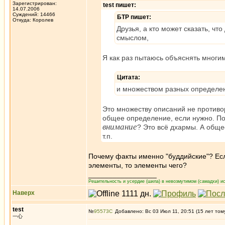
Зарегистрирован:
test пишет:
14.07.2006
Суждений: 14466
БТР пишет:
Откуда: Королев
Друзья, а кто может сказать, ч
смыслом,
Я как раз пытаюсь объяснять многи
Цитата:
и множеством разных определени
Это множеству описаний не противо
общее определение, если нужно. П
внимание
? Это всё дхармы. А обще
т.п.
Почему факты именно "буддийские"? Есл
элементы, то элементы чего?
_________________
Решительность и усердие (шила) в невозмутимом (самадхи) ис
Наверх
test
№
95573
Добавлено: Вс 03 Июл 11, 20:51 (15 лет том
一心