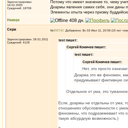
Потому что имеет значение то, чему учит 
Зарегистрирован:
18.02.2005
Дхармы явления самих себя, они даны 
Суждений: 18709
Элементы опыта через призму буддийск
Наверх
Серж
№
95574
Добавлено: Вс 03 Июл 11, 20:59 (15 лет том
Зарегистрирован: 28.01.2011
test пишет:
Суждений: 4126
Сергей Коничев пишет:
test пишет:
Сергей Коничев пишет:
Нет, это просто означа
Дхарма это же феномен, как
придумывают фиктивную си
Отдельное от ума, это туманно
Если, дхармы не отдельны от ума, 
отношениях обусловленности с умом 
феномены, что подраземевает что о
такую абсурдную возможность.)