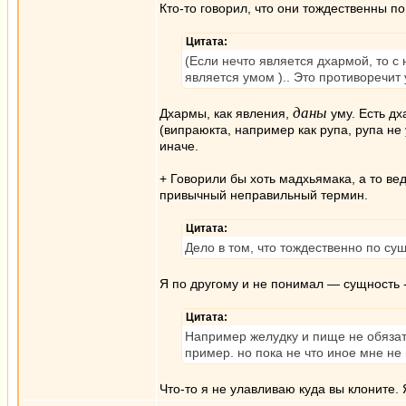
Кто-то говорил, что они тождественны п
Цитата:
(Если нечто является дхармой, то с
является умом ).. Это противоречит
даны
Дхармы, как явления,
уму. Есть д
(випраюкта, например как рупа, рупа н
иначе.
+ Говорили бы хоть мадхьямака, а то ве
привычный неправильный термин.
Цитата:
Дело в том, что тождественно по су
Я по другому и не понимал — сущность -
Цитата:
Например желудку и пище не обязат
пример. но пока не что иное мне не
Что-то я не улавливаю куда вы клоните.