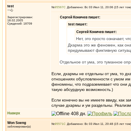
test
№
95567
Добавлено: Вс 03 Июл 11, 20:06 (15 лет том
一心
Сергей Коничев пишет:
Зарегистрирован:
18.02.2005
Суждений: 18709
test пишет:
Сергей Коничев пишет:
Нет, это просто означает, 
Дхарма это же феномен, как она
придумывают фиктивную ситуац
Отдельное от ума, это туманное оп
Если, дхармы не отдельны от ума, то д
отношениях обусловленности с умом им 
феномены, что подраземевает что они д
такую абсурдную возможность.)
Если конечно вы не имеете ввиду, как за
случае дхармы и ум раздельны. Реализм
Наверх
Won Soeng
№
95571
Добавлено: Вс 03 Июл 11, 20:48 (15 лет том
заблокирован(а)