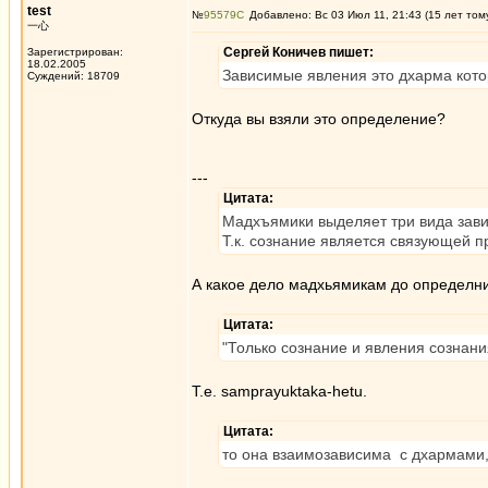
test
№
95579
Добавлено: Вс 03 Июл 11, 21:43 (15 лет том
一心
Сергей Коничев пишет:
Зарегистрирован:
18.02.2005
Зависимые явления это дхарма кото
Суждений: 18709
Откуда вы взяли это определение?
---
Цитата:
Мадхъямики выделяет три вида зави
Т.к. сознание является связующей 
А какое дело мадхьямикам до определни
Цитата:
"Только сознание и явления сознан
Т.е. samprayuktaka-hetu.
Цитата:
то она взаимозависима с дхармами,