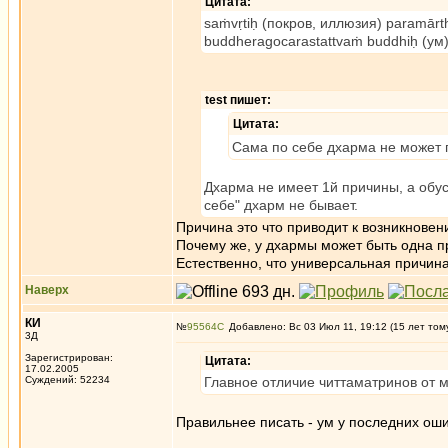
Цитата:
saṁvṛtiḥ (покров, иллюзия) paramār
buddheragocarastattvaṁ buddhiḥ (ум)
test пишет:
Цитата:
Сама по себе дхарма не может п
Дхарма не имеет 1й причины, а обус
себе" дхарм не бывает.
Причина это что приводит к возникновен
Почему же, у дхармы может быть одна п
Естественно, что универсальная причина
Наверх
КИ
№
95564
Добавлено: Вс 03 Июл 11, 19:12 (15 лет том
3Д
Зарегистрирован:
Цитата:
17.02.2005
Суждений: 52234
Главное отличие читтаматринов от 
Правильнее писать - ум у последних ош